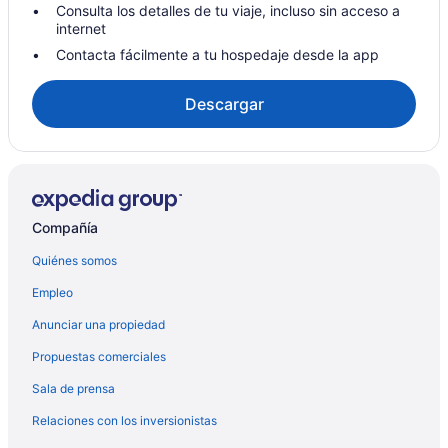
Villas en Punta Cana
Consulta los detalles de tu viaje, incluso sin acceso a
internet
Apart-Hoteles en Residencial Bavaro Punta Cana
Contacta fácilmente a tu hospedaje desde la app
Resorts en Residencial Bavaro Punta Cana
Apartamentos en Residencial Bavaro Punta Cana
Descargar
Hoteles de Independent en Residencial Bavaro Punta Cana
Compañía
Quiénes somos
Empleo
Anunciar una propiedad
Propuestas comerciales
Sala de prensa
Relaciones con los inversionistas