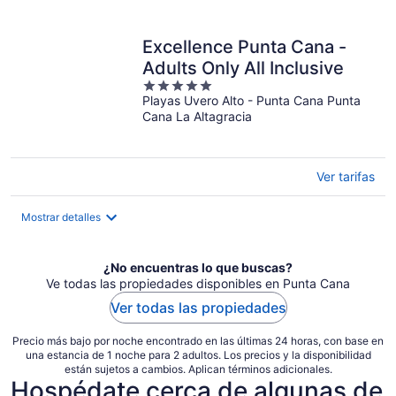
en
total
por
Excellence Punta Cana -
noche
Adults Only All Inclusive
5
Playas Uvero Alto - Punta Cana Punta
out
Cana La Altagracia
of
5
Ver tarifas
Mostrar detalles
¿No encuentras lo que buscas?
Ve todas las propiedades disponibles en Punta Cana
Ver todas las propiedades
Precio más bajo por noche encontrado en las últimas 24 horas, con base en
una estancia de 1 noche para 2 adultos. Los precios y la disponibilidad
están sujetos a cambios. Aplican términos adicionales.
Hospédate cerca de algunas de