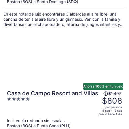
Boston (BOS) a Santo Domingo (SDQ)
ahora
es
En este hotel de lujo encontrarás 3 albercas al aire libre, una
de
cancha de tenis al aire libre y un gimnasio. Ven con la familia y
$1,005
diviértanse con el chapoteadero, el área de juegos infantiles y
por
las opciones de alimentos para niños. Prueba los platillos de su
persona
restaurante y aprovecha beneficios como estacionamiento gratis
y wifi gratis.
Ahorra 100% en tu vuelo
El
Casa de Campo Resort and Villas
$1,497
precio
$808
5
era
out
por persona
de
of
11 sep - 13 sep
precio hace 1 día
$1,497
5
Incl. vuelo redondo sin escalas
y
Boston (BOS) a Punta Cana (PUJ)
ahora