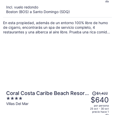
5
día
y
Incl. vuelo redondo
ahora
Boston (BOS) a Santo Domingo (SDQ)
es
de
En esta propiedad, además de un entorno 100% libre de humo
$538
de cigarro, encontrarás un spa de servicio completo, 4
por
restaurantes y una alberca al aire libre. Prueba una rica comida
persona
mientras contemplas el paisaje o utiliza las camas de playa
gratuitas y los camastros para pasar momentos relajantes.
Relájate con una bebida en alguno de sus 2 bares o lounges y
aprovecha cortesías como estacionamiento gratis y wifi.
El
Coral Costa Caribe Beach Resort
$1,422
precio
$640
4
- All Inclusive
era
out
Villas Del Mar
por persona
de
of
25 oct - 30 oct
precio hace 1
$1,422
5
día