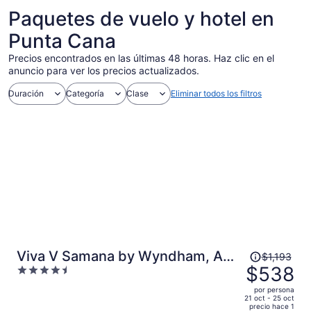
Paquetes de vuelo y hotel en
Punta Cana
Precios encontrados en las últimas 48 horas. Haz clic en el
anuncio para ver los precios actualizados.
Duración
Categoría
Clase
Eliminar todos los filtros
El
Viva V Samana by Wyndham, A
$1,193
precio
$538
4.5
Trademark Adults All Inclusive
era
out
por persona
de
of
21 oct - 25 oct
precio hace 1
$1,193