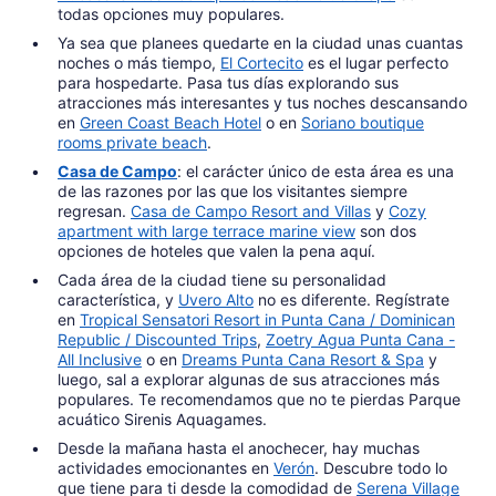
todas opciones muy populares.
Ya sea que planees quedarte en la ciudad unas cuantas
noches o más tiempo,
El Cortecito
es el lugar perfecto
para hospedarte. Pasa tus días explorando sus
atracciones más interesantes y tus noches descansando
en
Green Coast Beach Hotel
o en
Soriano boutique
rooms private beach
.
Casa de Campo
: el carácter único de esta área es una
de las razones por las que los visitantes siempre
regresan.
Casa de Campo Resort and Villas
y
Cozy
apartment with large terrace marine view
son dos
opciones de hoteles que valen la pena aquí.
Cada área de la ciudad tiene su personalidad
característica, y
Uvero Alto
no es diferente. Regístrate
en
Tropical Sensatori Resort in Punta Cana / Dominican
Republic / Discounted Trips
,
Zoetry Agua Punta Cana -
All Inclusive
o en
Dreams Punta Cana Resort & Spa
y
luego, sal a explorar algunas de sus atracciones más
populares. Te recomendamos que no te pierdas Parque
acuático Sirenis Aquagames.
Desde la mañana hasta el anochecer, hay muchas
actividades emocionantes en
Verón
. Descubre todo lo
que tiene para ti desde la comodidad de
Serena Village