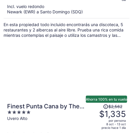
y
Incl. vuelo redondo
ahora
Newark (EWR) a Santo Domingo (SDQ)
es
de
En esta propiedad todo incluido encontrarás una discoteca, 5
$640
restaurantes y 2 albercas al aire libre. Prueba una rica comida
por
mientras contemplas el paisaje o utiliza los camastros y las
persona
sombrillas para pasar momentos relajantes. Aquí encontrarás un
club infantil gratuito y un chapoteadero para la diversión de
toda la familia, además de servicio de cuidado de niños.
Ahorra 100% en tu vuelo
El
Finest Punta Cana by The
$2,562
precio
$1,335
5
Excellence Collection - All
era
out
Uvero Alto
Inclusive
por persona
de
of
8 oct - 13 oct
precio hace 1 día
$2,562
5