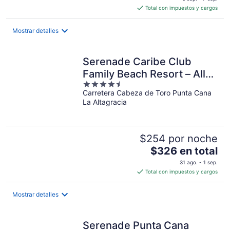
es
Total con impuestos y cargos
de
$321
Mostrar detalles
en
total
por
Serenade Caribe Club
noche
Family Beach Resort – All
4.5
Inclusive
Carretera Cabeza de Toro Punta Cana
out
La Altagracia
of
5
$254 por noche
El
$326 en total
precio
31 ago. - 1 sep.
es
Total con impuestos y cargos
de
$326
Mostrar detalles
en
total
por
Serenade Punta Cana