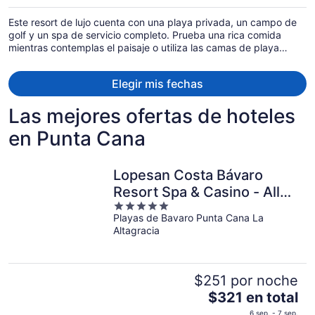
es
Este resort de lujo cuenta con una playa privada, un campo de
de
golf y un spa de servicio completo. Prueba una rica comida
$808
mientras contemplas el paisaje o utiliza las camas de playa
por
gratuitas y los camastros para pasar momentos relajantes. Aquí
persona
encontrarás un club infantil y un área de juegos infantiles para la
Elegir mis fechas
diversión de toda la familia, al igual que un área con asadores.
Las mejores ofertas de hoteles
en Punta Cana
Lopesan Costa Bávaro
Resort Spa & Casino - All
5
Inclusive
Playas de Bavaro Punta Cana La
out
Altagracia
of
5
$251 por noche
El
$321 en total
precio
6 sep. - 7 sep.