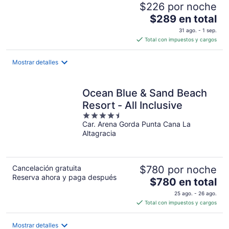
$226 por noche
El
$289 en total
precio
31 ago. - 1 sep.
es
Total con impuestos y cargos
de
$289
Mostrar detalles
en
total
por
Ocean Blue & Sand Beach
noche
Resort - All Inclusive
4.5
Car. Arena Gorda Punta Cana La
out
Altagracia
of
5
Cancelación gratuita
$780 por noche
Reserva ahora y paga después
El
$780 en total
precio
25 ago. - 26 ago.
es
Total con impuestos y cargos
de
$780
Mostrar detalles