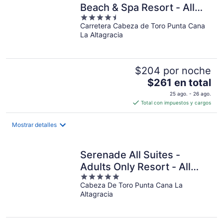
noche
Beach & Spa Resort - All
4.5
Inclusive
Carretera Cabeza de Toro Punta Cana
out
La Altagracia
of
5
$204 por noche
El
$261 en total
precio
25 ago. - 26 ago.
es
Total con impuestos y cargos
de
$261
Mostrar detalles
en
total
por
Serenade All Suites -
noche
Adults Only Resort - All
5
inclusive
Cabeza De Toro Punta Cana La
out
Altagracia
of
5