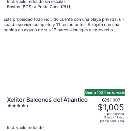
Incl. vuelo redondo sin escalas
y
Boston (BOS) a Punta Cana (PUJ)
ahora
es
Esta propiedad todo incluido cuenta con una playa privada, un
de
spa de servicio completo y 11 restaurantes. Relájate con una
$1,335
bebida en alguno de sus 17 bares o lounges y aprovecha
por
cortesías como valet parking y wifi. En las instalaciones
persona
encontrarás una alberca al aire libre y un bar en la alberca,
además de servicio de recepción las 24 horas.
Ahorra 100% en tu vuelo
El
Xeliter Balcones del Atlantico
$1,907
precio
$1,005
4.5
era
out
por persona
de
of
11 oct - 18 oct
precio hace 1 día
$1,907
5
Incl. vuelo redondo
y