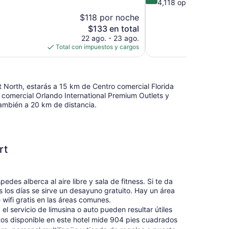
de
4,118 opiniones
10,
$118 por noche
Excelente,
El
$133 en total
4,118
precio
22 ago. - 23 ago.
opiniones
actual
Total con impuestos y cargos
es
de
$133
t North, estarás a 15 km de Centro comercial Florida
comercial Orlando International Premium Outlets y
ambién a 20 km de distancia.
rt
es alberca al aire libre y sala de fitness. Si te da
s los días se sirve un desayuno gratuito. Hay un área
ifi gratis en las áreas comunes.
 el servicio de limusina o auto pueden resultar útiles
ntos disponible en este hotel mide 904 pies cuadrados