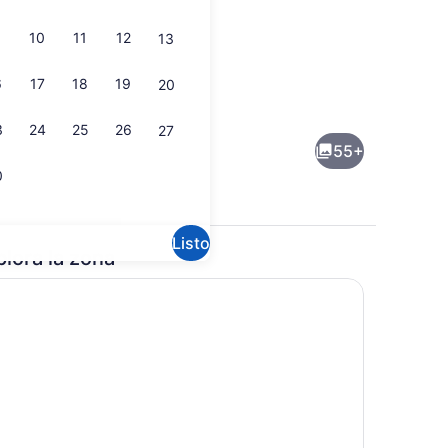
10
11
12
13
6
17
18
19
20
e
Recepción
3
24
25
26
27
55+
0
Listo
plora la zona
Lobby
| Ropa de cama de alta calidad y caja de seguridad en la habitación