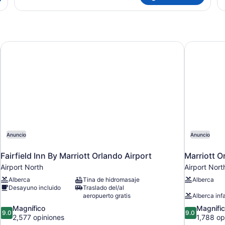
y Village
Fairfield Inn By Marriott Orlando Airport
Marriott O
Anuncio
Anuncio
Fairfield Inn By Marriott Orlando Airport
Marriott O
Airport North
Airport Nort
Alberca
Tina de hidromasaje
Alberca
Desayuno incluido
Traslado del/al
aeropuerto gratis
Alberca infa
9.0
9.0
Magnífico
Magnífi
9.0
9.0
de
de
2,577 opiniones
1,788 op