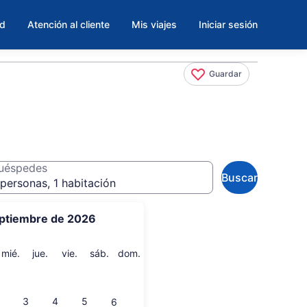
ad
Atención al cliente
Mis viajes
Iniciar sesión
Guardar
uéspedes
Buscar
personas, 1 habitación
ptiembre de 2026
artes
miércoles
jueves
viernes
sábado
domingo
mié.
jue.
vie.
sáb.
dom.
3
4
5
6