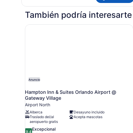
También podría interesarte
Hampton Inn & Suites Orlando Airport @ Gatewa
Anuncio
Hampton Inn & Suites Orlando Airport @
Gateway Village
Airport North
Alberca
Desayuno incluido
Traslado del/al
Acepta mascotas
aeropuerto gratis
9.4
Excepcional
9.4