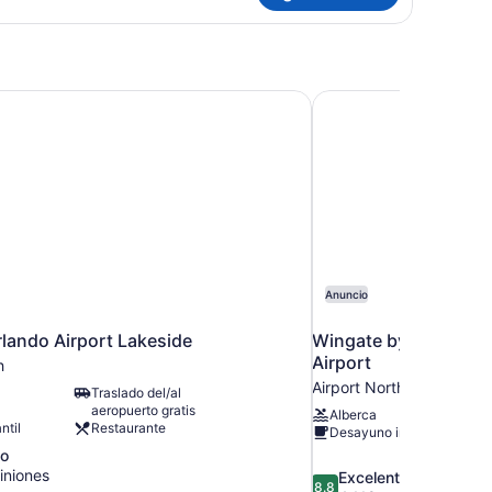
rlando Airport Lakeside
Wingate by Wyndham -
Anuncio
rlando Airport Lakeside
Wingate by Wyndham 
Airport
h
Airport North
Traslado del/al
aeropuerto gratis
Alberca
ntil
Restaurante
Desayuno incluido
co
iniones
8.8
Excelente
8.8