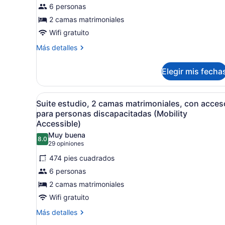
Suite
6 personas
estudio,
2 camas matrimoniales
2
Wifi gratuito
camas
matrimoniales,
Más
Más detalles
detalles
para
sobre
no
Elegir mis fecha
Suite
fumadores
estudio,
2
Abrir
Una habitación de hotel con
9
camas
Suite estudio, 2 camas matrimoniales, con acces
todas
matrimoniales,
para personas discapacitadas (Mobility
para
las
Accessible)
no
fotos
Muy buena
fumadores
8.0
de
8.0 de 10
(29
29 opiniones
opiniones)
Suite
474 pies cuadrados
estudio,
6 personas
2
2 camas matrimoniales
camas
Wifi gratuito
matrimoniales,
con
Más
Más detalles
detalles
acceso