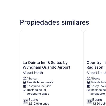
Propiedades similares
La Quinta Inn & Suites by Wyndham Orlando Air
Country Inn 
La
Country
La Quinta Inn & Suites by
Country In
Quinta
Inn
Wyndham Orlando Airport
Radisson, 
Inn
&
Airport North
Airport Nort
&
Suites
Alberca
Alberca
Suites
by
Tina de hidromasaje
Tina de hid
by
Radisson,
Desayuno incluido
Desayuno i
Wyndham
Orlando
Traslado del/al
Traslado del
Orlando
Airport,
aeropuerto gratis
aeropuerto 
Airport
FL
3.7
3.9
Bueno
Bueno
Airport
Airport
3.7
3.9
de
de
2,512 opiniones
4,820 opi
North
North