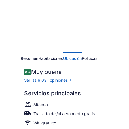
by
Wyndham
Suites
Orlando
Airport
Resumen
Habitaciones
Ubicación
Políticas
Opiniones
Muy buena
8.4
8.4 de 10,
Ver las 6,031 opiniones
Servicios principales
Suite estudi
Alberca
Traslado del/al aeropuerto gratis
Wifi gratuito