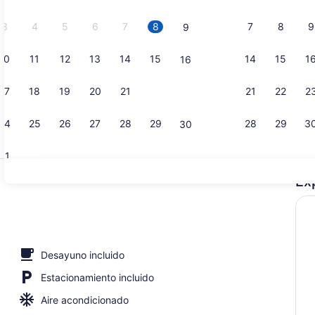
2026.
3
4
5
6
7
8
7
8
9
9
10
11
12
13
14
15
14
15
1
16
Restaurant
17
18
19
20
21
22
21
22
2
23
24
25
26
27
28
29
28
29
3
30
31
Ex
Exterior
o, 1 cama King size, para no fumadores (Mobility/Hearing Accessible) 
Desayuno incluido
Estacionamiento incluido
Aire acondicionado