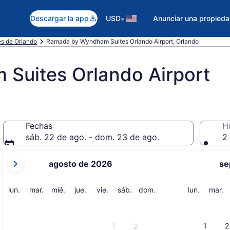
•
Descargar la app
USD
Anunciar una propied
es de Orlando
Ramada by Wyndham Suites Orlando Airport, Orlando
Suites Orlando Airport
Fechas
H
sáb. 22 de ago. - dom. 23 de ago.
2 
tus
agosto de 2026
se
meses
actuales
son
lunes
martes
miércoles
jueves
viernes
sábado
domingo
lunes
m
lun.
mar.
mié.
jue.
vie.
sáb.
dom.
lun.
mar.
August
2026
y
1
1
2
2
September