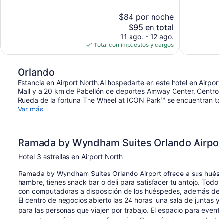
10,
10,
Magnífico,
Magnífico,
$84 por noche
2,577
1,788
El
$95 en total
opiniones
opiniones
precio
11 ago. - 12 ago.
actual
Total con impuestos y cargos
es
de
$95
Orlando
Estancia en Airport North.Al hospedarte en este hotel en Airpor
Mall y a 20 km de Pabellón de deportes Amway Center. Centro 
Rueda de la fortuna The Wheel at ICON Park™ se encuentran t
Ver más
Ramada by Wyndham Suites Orlando Airpo
Hotel 3 estrellas en Airport North
Ramada by Wyndham Suites Orlando Airport ofrece a sus huésped
hambre, tienes snack bar o deli para satisfacer tu antojo. Todo
con computadoras a disposición de los huéspedes, además de w
El centro de negocios abierto las 24 horas, una sala de juntas y
para las personas que viajen por trabajo. El espacio para eve