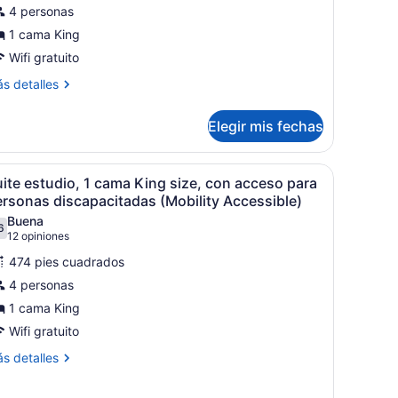
uite
4 personas
studio
1 cama King
eluxe,
Wifi gratuito
ama
ás
s detalles
talles
ing
bre
ize,
Elegir mis fechas
ite
ara
tudio
o
luxe,
che con teléfono y una lámpara de pared.
na cama grande, una mesita de noche, un cajón, una lámpara de pared
brir
Una habitación de hotel con una cama grand
9
ite estudio, 1 cama King size, con acceso para
umadores
odas
ama
rsonas discapacitadas (Mobility Accessible)
ng
as
Buena
ze,
6
otos
7.6 de 10
(12
12 opiniones
ra
e
opiniones)
474 pies cuadrados
uite
madores
4 personas
studio,
1 cama King
Wifi gratuito
ama
ing
ás
s detalles
talles
ize,
bre
on