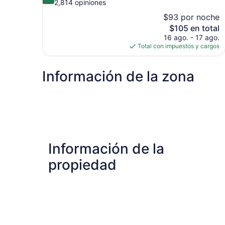
de
2,814 opiniones
10,
$93 por noche
Excepcional,
El
$105 en total
2,814
precio
16 ago. - 17 ago.
opiniones
actual
Total con impuestos y cargos
es
de
Información de la zona
$105
Información de la
propiedad