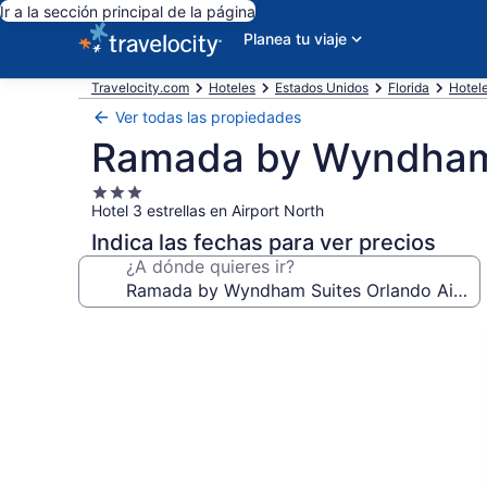
Ir a la sección principal de la página
Planea tu viaje
Travelocity.com
Hoteles
Estados Unidos
Florida
Hotel
Ver todas las propiedades
Ramada by Wyndham 
Propiedad
Hotel 3 estrellas en Airport North
de
3.0
Indica las fechas para ver precios
estrellas
¿A dónde quieres ir?
Galería
de
fotos
de
Ramada