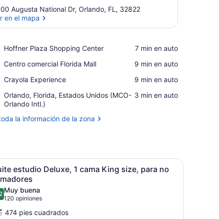
00 Augusta National Dr, Orlando, FL, 32822
r en el mapa
Ver en el mapa
Place,
Hoffner Plaza Shopping Center
‪7 min en auto‬
Hoffner
Place,
Centro comercial Florida Mall
‪9 min en auto‬
Plaza
Centro
Shopping
Place,
Crayola Experience
‪9 min en auto‬
comercial
Center
Crayola
Florida
Airport,
Orlando, Florida, Estados Unidos (MCO-
‪3 min en auto‬
Experience
Mall
Orlando,
Orlando Intl.)
Florida,
toda la información de la zona
Estados
Unidos
(MCO-
Orlando
Intl.)
ama grande, una mesita de noche, cortinas en una ventana y una lámpa
brir
Una habitación de hotel moderna con una 
6
ite estudio Deluxe, 1 cama King size, para no
odas
umadores
as
Muy buena
2
otos
8.2 de 10
(120
120 opiniones
e
opiniones)
474 pies cuadrados