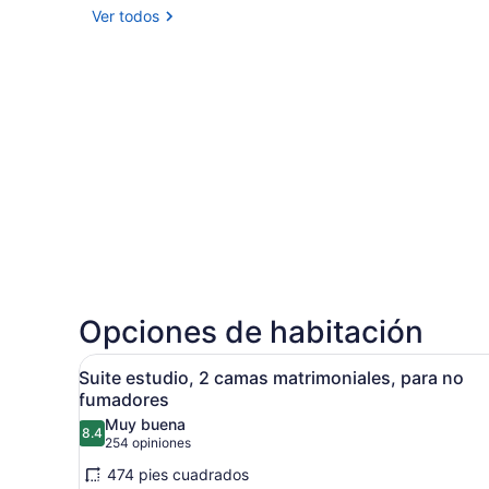
Ver todos
Opciones de habitación
Abrir
Una habitación de hotel mod
8
Suite estudio, 2 camas matrimoniales, para no
todas
fumadores
las
Muy buena
8.4
fotos
8.4 de 10
(254
254 opiniones
de
opiniones)
474 pies cuadrados