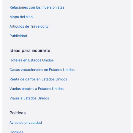
Relaciones con los inversionistas
Hoteles en Conway
Mapa del sitio
Hoteles en Condado de Orange
Hoteles en Dover Shores East
Artículos de Travelocity
Hoteles en Fairview Shores
Publicidad
Hoteles en Fern Park
Ideas para inspirarte
Hoteles en Goldenrod
Hoteles en Estados Unidos
Hoteles en Lake Eola Heights
Casas vacacionales en Estados Unidos
Hoteles cerca de Lake Eola Park
Renta de carros en Estados Unidos
Hoteles en Lake Underhill
Hoteles en Lancaster Park
Vuelos baratos a Estados Unidos
Hoteles en Maitland
Viajes a Estados Unidos
Hoteles en Monterrey
Políticas
Hoteles en North Orange
Aviso de privacidad
Cabañas en Northeast Orlando
Cookies
Casas de campo en Northeast Orlando