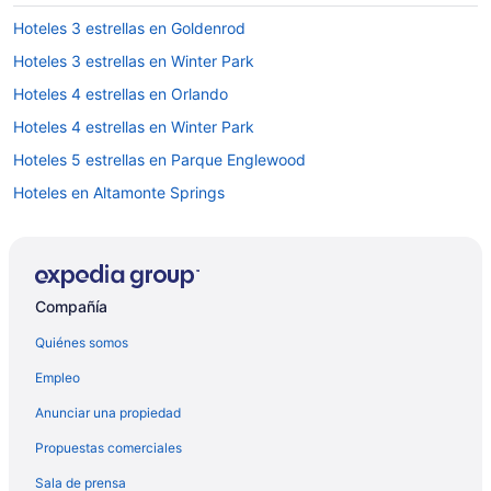
Hoteles 3 estrellas en Goldenrod
Hoteles 3 estrellas en Winter Park
Hoteles 4 estrellas en Orlando
Hoteles 4 estrellas en Winter Park
Hoteles 5 estrellas en Parque Englewood
Hoteles en Altamonte Springs
Hoteles en Azalea Park
Hoteles cerca de Centro de Ciencias de Orlando
Hoteles con spa en Centro de Orlando
Compañía
Hoteles románticos en Centro de Orlando
Quiénes somos
Hoteles con cocina en Centro de Orlando
Empleo
Hoteles para fumadores en Centro de Orlando
Anunciar una propiedad
Hoteles que aceptan mascotas en Centro de Orlando
Propuestas comerciales
Hoteles en Centro de Orlando
Sala de prensa
Hoteles en Colonial Town Center