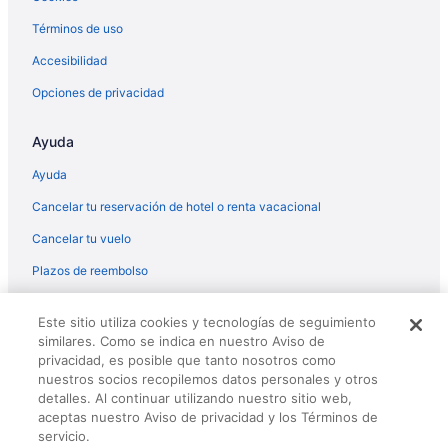
Términos de uso
Casas de huéspedes en Northeast Orlando
Casas vacacionales en Northeast Orlando
Accesibilidad
Centros vacacionales en Northeast Orlando
Opciones de privacidad
Condominios en Northeast Orlando
Ayuda
Apartamentos en Northeast Orlando
Ayuda
B&B en Orlando
Cancelar tu reservación de hotel o renta vacacional
Cabañas en Orlando
Cancelar tu vuelo
Campings en Orlando
Casas de campo en Orlando
Plazos de reembolso
Casas vacacionales en Orlando
© 2026 Travelscape LLC, an Expedia Group company. All rights
Este sitio utiliza cookies y tecnologías de seguimiento
reserved. Travelocity, the Stars Design, and The Roaming Gnome
Hoteles haciendas en Orlando
similares. Como se indica en nuestro Aviso de
Design are trademarks or registered trademarks of Travelscape LLC.
Diamond Resorts en Orlando
CST# 2083930-50.
privacidad, es posible que tanto nosotros como
nuestros socios recopilemos datos personales y otros
Hoteles de golf en Orlando
detalles. Al continuar utilizando nuestro sitio web,
aceptas nuestro Aviso de privacidad y los Términos de
Hoteles de ski en Orlando
servicio.