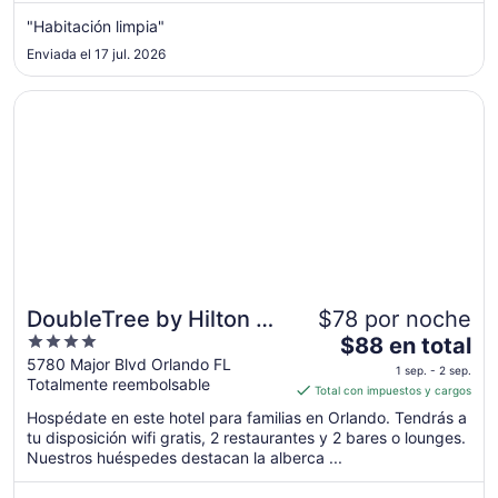
por
noche
"Habitación limpia"
del
Enviada el 17 jul. 2026
11
ago
Se abrirá en una nueva ventana
DoubleTree by Hilton at the Entrance to Universal Orland
al
12
ago
DoubleTree by Hilton at
$78 por noche
4
El
the Entrance to
$88 en total
out
precio
5780 Major Blvd Orlando FL
Universal Orlando
1 sep. - 2 sep.
Totalmente reembolsable
of
es
Total con impuestos y cargos
5
de
Hospédate en este hotel para familias en Orlando. Tendrás a
$88
tu disposición wifi gratis, 2 restaurantes y 2 bares o lounges.
en
Nuestros huéspedes destacan la alberca ...
total
por