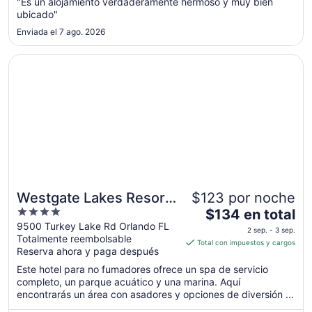
noche
"Es un alojamiento verdaderamente hermoso y muy bien
ubicado"
del
6
Enviada el 7 ago. 2026
sep
al
Se abrirá en una nueva ventana
Westgate Lakes Resort & Spa Universal Studios Area
7
sep
Westgate Lakes Resort
$123 por noche
4
El
& Spa Universal Studios
$134 en total
out
precio
9500 Turkey Lake Rd Orlando FL
Area
2 sep. - 3 sep.
Totalmente reembolsable
of
es
Total con impuestos y cargos
Reserva ahora y paga después
5
de
$134
Este hotel para no fumadores ofrece un spa de servicio
en
completo, un parque acuático y una marina. Aquí
encontrarás un área con asadores y opciones de diversión ...
total
por