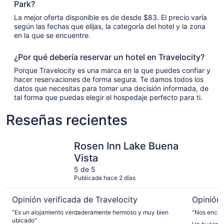
Park?
La mejor oferta disponible es de desde $83. El precio varía
según las fechas que elijas, la categoría del hotel y la zona
en la que se encuentre.
¿Por qué debería reservar un hotel en Travelocity?
Porque Travelocity es una marca en la que puedes confiar y
hacer reservaciones de forma segura. Te damos todos los
datos que necesitas para tomar una decisión informada, de
tal forma que puedas elegir el hospedaje perfecto para ti.
Reseñas recientes
Rosen Inn Lake Buena Vista
Holiday I
Rosen Inn Lake Buena
Vista
5 de 5
Publicada hace 2 días
Opinión verificada de Travelocity
Opinión 
"Es un alojamiento verdaderamente hermoso y muy bien
"Nos encant
ubicado"