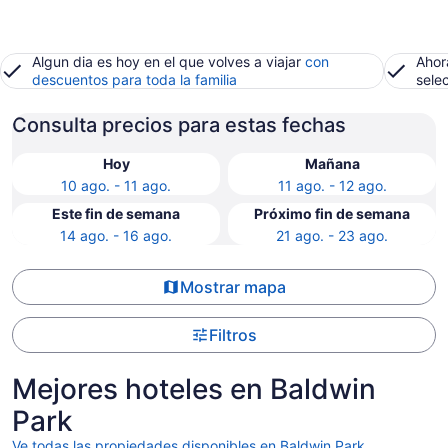
Algun dia es hoy en el que volves a viajar
con
Ahor
descuentos para toda la familia
sele
Consulta precios para estas fechas
Hoy
Mañana
10 ago. - 11 ago.
11 ago. - 12 ago.
Este fin de semana
Próximo fin de semana
14 ago. - 16 ago.
21 ago. - 23 ago.
Mostrar mapa
Filtros
Mejores hoteles en Baldwin
Park
Ve todas las propiedades disponibles en Baldwin Park