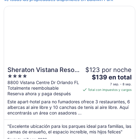
Se abrirá en una nueva ventana
Sheraton Vistana Resort Villas, Lake Buena Vista/Orlando
Sheraton Vistana Resort
$123 por noche
4
El
Villas, Lake Buena
$139 en total
out
precio
8800 Vistana Centre Dr Orlando FL
Vista/Orlando
7 sep. - 8 sep.
Totalmente reembolsable
of
es
Total con impuestos y cargos
Reserva ahora y paga después
5
de
$139
Este apart-hotel para no fumadores ofrece 3 restaurantes, 6
en
albercas al aire libre y 10 canchas de tenis al aire libre. Aquí
encontrarás un área con asadores ...
total
por
noche
"Excelente ubicación para los parques ideal para familias, las
camas de ensueño, el espacio increíble, mis hijos felices"
del
7