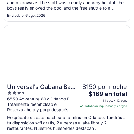
and microwave. The staff was friendly and very helpful. the
20
boys really enjoyed the pool and the free shuttle to all
ago
universal parks and city walk that are constantly running. Its
al
Enviada el 6 ago. 2026
located directly by a IRide trolley stop #G5."
21
Se abrirá en una nueva ventana
ago
Universal's Cabana Bay Beach Resort
Universal's Cabana Bay
$150 por noche
3.5
El
Beach Resort
$169 en total
out
precio
6550 Adventure Way Orlando FL
11 ago. - 12 ago.
Totalmente reembolsable
of
es
Total con impuestos y cargos
Reserva ahora y paga después
5
de
$169
Hospédate en este hotel para familias en Orlando. Tendrás a
en
tu disposición wifi gratis, 2 albercas al aire libre y 2
restaurantes. Nuestros huéspedes destacan ...
total