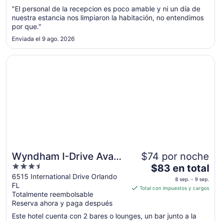
noche
"El personal de la recepcion es poco amable y ni un día de
nuestra estancia nos limpiaron la habitación, no entendimos
del
por que."
2
sep
Enviada el 9 ago. 2026
al
3
Se abrirá en una nueva ventana
Wyndham I-Drive Avanti Resort & Conference Center
sep
Wyndham I-Drive Avanti
$74 por noche
3.5
El
Resort & Conference
$83 en total
out
precio
6515 International Drive Orlando
Center
8 sep. - 9 sep.
FL
of
es
Total con impuestos y cargos
Totalmente reembolsable
5
de
Reserva ahora y paga después
$83
en
Este hotel cuenta con 2 bares o lounges, un bar junto a la