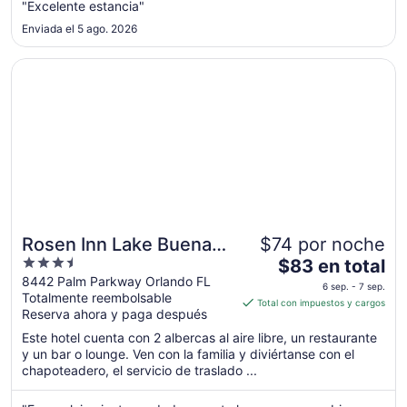
"Excelente estancia"
noche
Enviada el 5 ago. 2026
del
1
Se abrirá en una nueva ventana
Rosen Inn Lake Buena Vista
sep
al
2
sep
Rosen Inn Lake Buena
$74 por noche
3.5
El
Vista
$83 en total
out
precio
8442 Palm Parkway Orlando FL
6 sep. - 7 sep.
Totalmente reembolsable
of
es
Total con impuestos y cargos
Reserva ahora y paga después
5
de
$83
Este hotel cuenta con 2 albercas al aire libre, un restaurante
en
y un bar o lounge. Ven con la familia y diviértanse con el
chapoteadero, el servicio de traslado ...
total
por