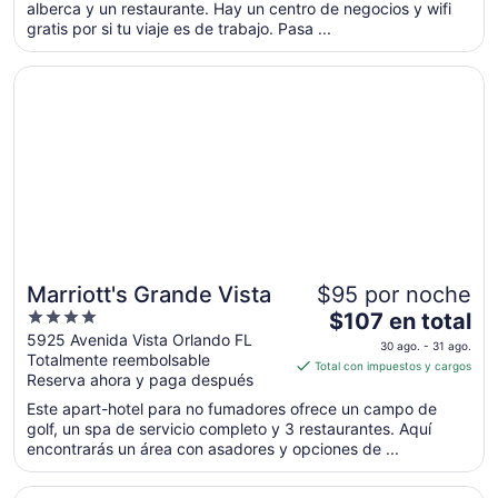
alberca y un restaurante. Hay un centro de negocios y wifi
total
gratis por si tu viaje es de trabajo. Pasa ...
por
noche
Se abrirá en una nueva ventana
Marriott's Grande Vista
del
8
sep
al
9
sep
Marriott's Grande Vista
$95 por noche
4
El
$107 en total
out
precio
5925 Avenida Vista Orlando FL
30 ago. - 31 ago.
Totalmente reembolsable
of
es
Total con impuestos y cargos
Reserva ahora y paga después
5
de
$107
Este apart-hotel para no fumadores ofrece un campo de
en
golf, un spa de servicio completo y 3 restaurantes. Aquí
encontrarás un área con asadores y opciones de ...
total
por
Se abrirá en una nueva ventana
Hyatt Regency Orlando International Airport
noche