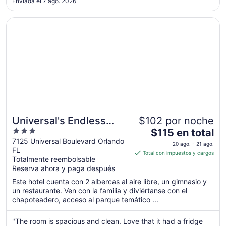
Enviada el 7 ago. 2026
sep
al
Se abrirá en una nueva ventana
Universal's Endless Summer Resort - Dockside Inn and Su
8
sep
Universal's Endless
$102 por noche
3
El
Summer Resort -
$115 en total
out
precio
7125 Universal Boulevard Orlando
Dockside Inn and Suites
20 ago. - 21 ago.
FL
of
es
Total con impuestos y cargos
Totalmente reembolsable
5
de
Reserva ahora y paga después
$115
en
Este hotel cuenta con 2 albercas al aire libre, un gimnasio y
un restaurante. Ven con la familia y diviértanse con el
total
chapoteadero, acceso al parque temático ...
por
noche
"The room is spacious and clean. Love that it had a fridge
del