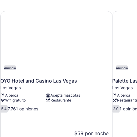
OYO Hotel and Casino Las Vegas
Palette La
Anuncio
Anuncio
OYO Hotel and Casino Las Vegas
Palette La
Las Vegas
Las Vegas
Alberca
Acepta mascotas
Alberca
Wifi gratuito
Restaurante
Restaurant
5.4
2.0
7,761 opiniones
1 opinió
5.4
2.0
de
de
10,
10,
7,761
1
opiniones
opinión
$59 por noche