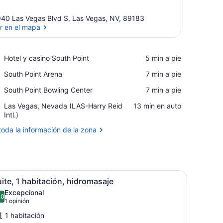
40 Las Vegas Blvd S, Las Vegas, NV, 89183
r en el mapa
Ver en el mapa
Place,
Hotel y casino South Point
‪5 min a pie‬
Hotel
Place,
South Point Arena
‪7 min a pie‬
y
South
casino
Place,
South Point Bowling Center
‪7 min a pie‬
Point
South
South
Arena
Point
Airport,
Las Vegas, Nevada (LAS-Harry Reid
‪13 min en auto‬
Point
Las
Intl.)
Bowling
Vegas,
Center
toda la información de la zona
Nevada
(LAS-
Harry
Reid
Intl.)
la ciudad.
ama grande, dos mesitas de noche, un buró, falda para cama verde y
brir
Un baño con una bañera grande, un lavab
11
ite, 1 habitación, hidromasaje
odas
Excepcional
as
.0
10.0 de 10
(1
1 opinión
otos
opinión)
1 habitación
e