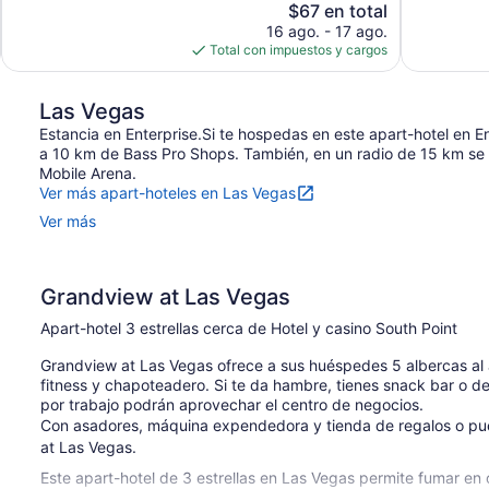
El
$67 en total
precio
16 ago. - 17 ago.
actual
Total con impuestos y cargos
es
de
$67
Las Vegas
Estancia en Enterprise.Si te hospedas en este apart-hotel en En
a 10 km de Bass Pro Shops. También, en un radio de 15 km se u
Mobile Arena.
Ver más apart-hoteles en Las Vegas
Ver más
Grandview at Las Vegas
Apart-hotel 3 estrellas cerca de Hotel y casino South Point
Grandview at Las Vegas ofrece a sus huéspedes 5 albercas al a
fitness y chapoteadero. Si te da hambre, tienes snack bar o del
por trabajo podrán aprovechar el centro de negocios.
Con asadores, máquina expendedora y tienda de regalos o pue
at Las Vegas.
Este apart-hotel de 3 estrellas en Las Vegas permite fumar en 