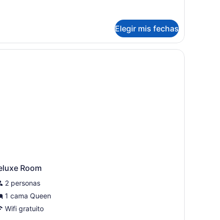
ista
talles
bre
ite
iliar,
Elegir mis fechas
lberca
bitación,
sta
berca
eluxe Room
2 personas
1 cama Queen
Wifi gratuito