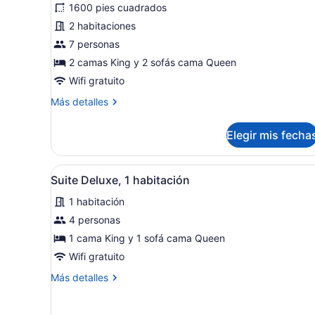
1600 pies cuadrados
Suite
2 habitaciones
familiar,
2
7 personas
habitaciones
2 camas King y 2 sofás cama Queen
Wifi gratuito
Más
Más detalles
detalles
sobre
Elegir mis fecha
Suite
familiar,
2
Abrir
Una sala de estar moderna c
10
habitaciones
Suite Deluxe, 1 habitación
todas
1 habitación
las
fotos
4 personas
de
1 cama King y 1 sofá cama Queen
Suite
Wifi gratuito
Deluxe,
Más
Más detalles
1
detalles
habitación
sobre
Suite