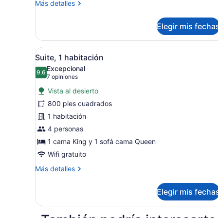
Más
Más detalles
detalles
sobre
Elegir mis fecha
One-
Bedroom
Suite
Abrir
Una cocina moderna con enc
12
Suite, 1 habitación
todas
Excepcional
las
9.6
9.6 de 10
(7
7 opiniones
fotos
opiniones)
Vista al desierto
de
800 pies cuadrados
Suite,
1 habitación
1
habitación
4 personas
1 cama King y 1 sofá cama Queen
Wifi gratuito
Más
Más detalles
detalles
sobre
Elegir mis fecha
Suite,
1
habitación