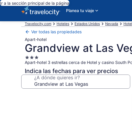
Ir a la sección principal de la página
Planea tu viaje
Travelocity.com
Hoteles
Estados Unidos
Nevada
Hote
Ver todas las propiedades
Apart-hotel
Grandview at Las Ve
Propiedad
Apart-hotel 3 estrellas cerca de Hotel y casino South Po
de
3.0
Indica las fechas para ver precios
estrellas
¿A dónde quieres ir?
Galería
de
fotos
de
Grandview