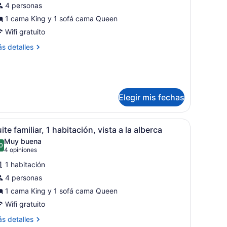
4 personas
uite,
1 cama King y 1 sofá cama Queen
abitación,
Wifi gratuito
idromasaje
ás
s detalles
talles
bre
ite,
bitación,
Elegir mis fechas
dromasaje
 y una mesa de vidrio.
de granito, electrodomésticos de acero inoxidable y armarios de mad
brir
Televisión de 40 pulgadas con canales po
10
ite familiar, 1 habitación, vista a la alberca
odas
Muy buena
as
0
8.0 de 10
(4
4 opiniones
otos
opiniones)
1 habitación
e
4 personas
uite
1 cama King y 1 sofá cama Queen
miliar,
Wifi gratuito
abitación,
ás
s detalles