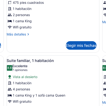
475 pies cuadrados
Habitación
S
1 habitación
Deluxe
1
2 personas
h
h
1 cama King
M
Má
de
Wifi gratuito
so
Más
Más detalles
Su
detalles
1
sobre
ha
s
Elegir mis fechas
Habitación
hi
Deluxe
on un sofá, una mesa redonda de centro y un comedor con sillas rojas
Abrir
Una cocina moderna con encimeras 
A
10
Suite familiar, 1 habitación
Su
todas
t
Excelente
las
8.6
l
8.
8.6 de 10
(7
7 opiniones
fotos
f
opiniones)
Vista al desierto
de
d
1 habitación
Suite
S
4 personas
familiar,
fa
1
1 cama King y 1 sofá cama Queen
1
habitación
h
Wifi gratuito
M
Má