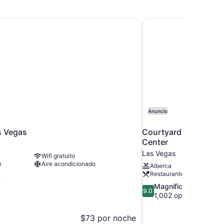
s Vegas
Courtyard by Marriot
Anuncio
s Vegas
Courtyard by Marriot
Center
Las Vegas
Wifi gratuito
e
Aire acondicionado
Alberca
Restaurante
n
9.0
Magnífico
9.0
de
1,002 opiniones
10,
Magnífico,
$73 por noche
1,002