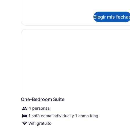
Deluxe,
1
habitación
Elegir mis fecha
One-Bedroom Suite
4 personas
1 sofá cama individual y 1 cama King
Wifi gratuito