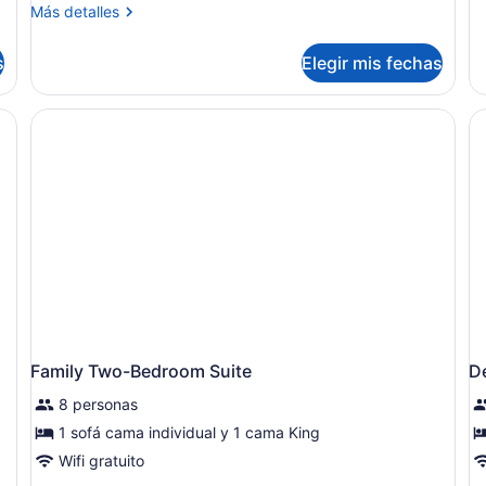
v
de
Más
Más detalles
so
a
detalles
Su
sobre
la
fam
s
Elegir mis fechas
Suite
a
1
familiar,
ha
1
vi
habitación
a
la
al
Family Two-Bedroom Suite
D
8 personas
1 sofá cama individual y 1 cama King
Wifi gratuito