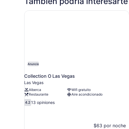
También podría interesarte
Collection O Las Vegas
Anuncio
Collection O Las Vegas
Las Vegas
Alberca
Wifi gratuito
Restaurante
Aire acondicionado
4.2
13 opiniones
4.2
de
10,
13
opiniones
$63 por noche