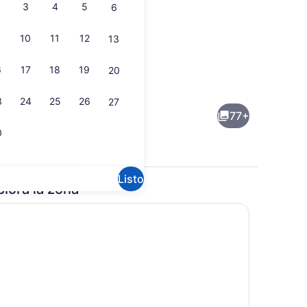
3
4
5
6
10
11
12
13
6
17
18
19
20
ar, 2 habitaciones | Vista a la ciudad
Suite familiar, 2 habitaciones | C
3
24
25
26
27
77+
0
Listo
plora la zona
ar, 2 habitaciones | Caja de seguridad en la habitación y cortinas black
Áreas de la propiedad