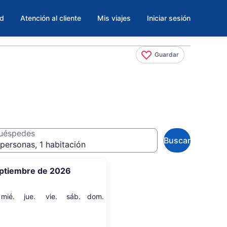
ad
Atención al cliente
Mis viajes
Iniciar sesión
Guardar
uéspedes
Buscar
personas, 1 habitación
ptiembre de 2026
artes
miércoles
jueves
viernes
sábado
domingo
mié.
jue.
vie.
sáb.
dom.