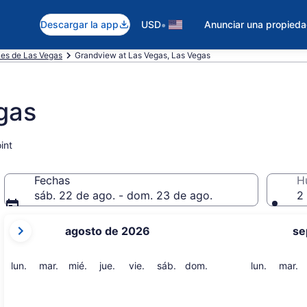
•
Descargar la app
USD
Anunciar una propied
les de Las Vegas
Grandview at Las Vegas, Las Vegas
gas
int
Fechas
H
sáb. 22 de ago. - dom. 23 de ago.
2 
tus
agosto de 2026
se
meses
actuales
son
lunes
martes
miércoles
jueves
viernes
sábado
domingo
lunes
m
lun.
mar.
mié.
jue.
vie.
sáb.
dom.
lun.
mar.
August
2026
y