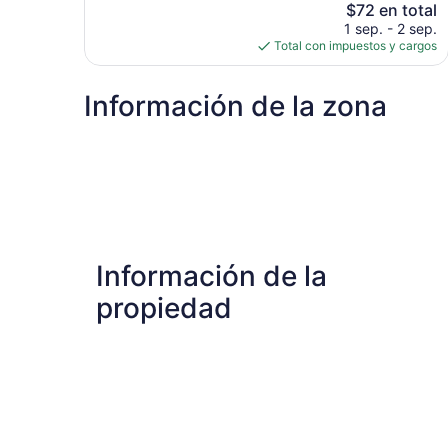
El
$72 en total
precio
1 sep. - 2 sep.
actual
Total con impuestos y cargos
es
de
Información de la zona
$72
Información de la
propiedad