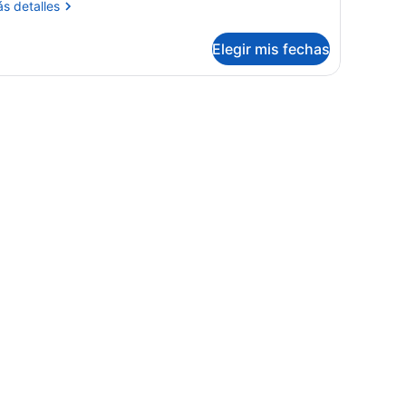
ás
s detalles
talles
bre
Elegir mis fechas
luxe
oom
 de madera.