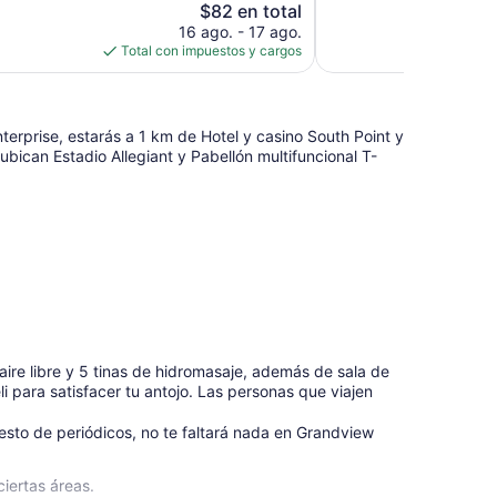
El
$82 en total
opiniones
precio
16 ago. - 17 ago.
actual
Total con impuestos y cargos
es
de
$82
terprise, estarás a 1 km de Hotel y casino South Point y
bican Estadio Allegiant y Pabellón multifuncional T-
ire libre y 5 tinas de hidromasaje, además de sala de
i para satisfacer tu antojo. Las personas que viajen
sto de periódicos, no te faltará nada en Grandview
ciertas áreas.