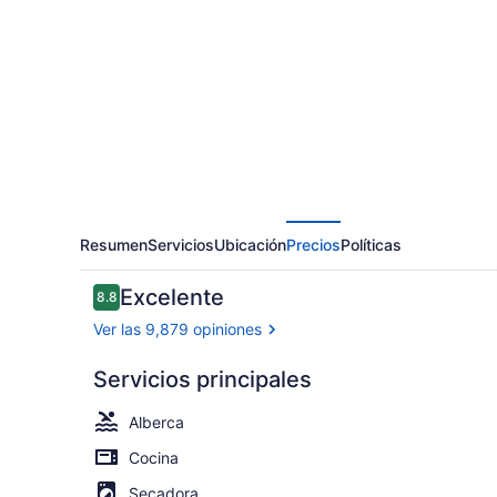
at
Las
Vegas
Resumen
Servicios
Ubicación
Precios
Políticas
Opiniones
Excelente
8.8
8.8 de 10,
Ver las 9,879 opiniones
Servicios principales
5 albercas a
Alberca
Cocina
Secadora