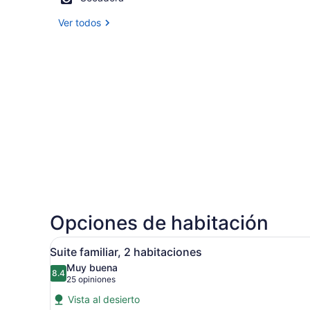
Ver todos
Opciones de habitación
Abrir
Un pasillo de hotel con pare
13
Suite familiar, 2 habitaciones
todas
Muy buena
las
8.4
8.4 de 10
(25
25 opiniones
fotos
opiniones)
Vista al desierto
de