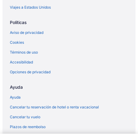
Viajes a Estados Unidos
Moteles en Gotha
Villas en Gotha
Políticas
Diamond Resorts en Lake Buena Vista
Aviso de privacidad
Spm Resorts en Lake Buena Vista
Cookies
Diamond Resorts en Lockhart
Términos de uso
Hoteles en Metro West
Accesibilidad
Casas vacacionales en Norte de Lake Buena Vista
Opciones de privacidad
Moteles en Norte de Lake Buena Vista
Diamond Resorts en Northwest Orlando
Ayuda
Apart-Hoteles en Ocoee
Ayuda
Cabañas en Ocoee
Cancelar tu reservación de hotel o renta vacacional
Condominios en Ocoee
Cancelar tu vuelo
Apartamentos en Ocoee
Plazos de reembolso
Hoteles en Ocoee
Moteles en Ocoee