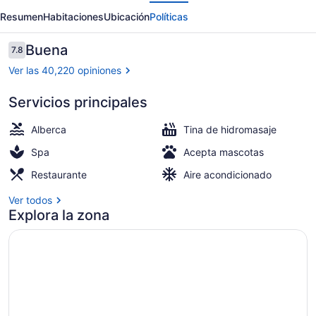
erior
Siguiente
Hotel
Resumen
Habitaciones
Ubicación
Políticas
and
Casino
Opiniones
Buena
7.8
7.8 de 10,
Ver las 40,220 opiniones
Servicios principales
Alberca al aire libre por temporad
Alberca
Tina de hidromasaje
Spa
Acepta mascotas
Restaurante
Aire acondicionado
Ver todos
Explora la zona