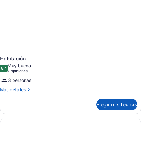
Habitación
Muy buena
8.4
8.4 de 10
(7
7 opiniones
opiniones)
3 personas
Más
Más detalles
detalles
sobre
Elegir mis fechas
Habitación