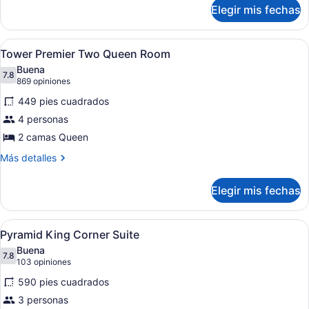
sobre
Elegir mis fechas
Tower
Premier
King
Abrir
Habitación de hotel con una cama gra
6
Tower Premier Two Queen Room
todas
Buena
las
7.8
7.8 de 10
(869
869 opiniones
fotos
opiniones)
449 pies cuadrados
de
4 personas
Tower
2 camas Queen
Premier
Two
Más
Más detalles
detalles
Queen
sobre
Room
Elegir mis fechas
Tower
Premier
Two
Abrir
Habitación de hotel con cama, tocad
5
Queen
Pyramid King Corner Suite
todas
Room
Buena
las
7.8
7.8 de 10
(103
103 opiniones
fotos
opiniones)
590 pies cuadrados
de
3 personas
Pyramid