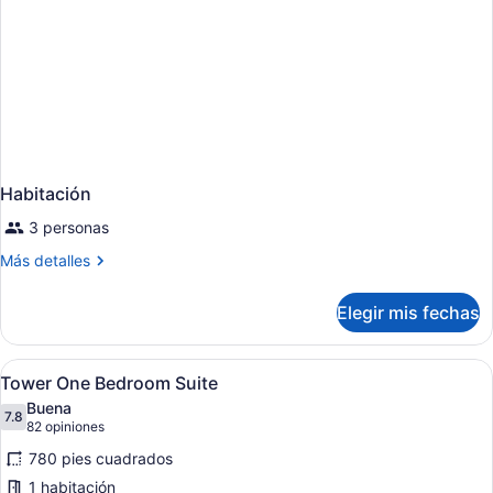
Habitación
3 personas
Más
Más detalles
detalles
sobre
Elegir mis fechas
Habitación
Abrir
Habitación de hotel con una cama g
4
Tower One Bedroom Suite
todas
Buena
las
7.8
7.8 de 10
(82
82 opiniones
fotos
opiniones)
780 pies cuadrados
de
1 habitación