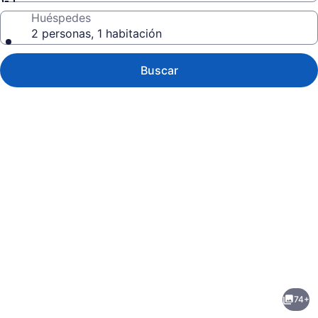
Huéspedes
2 personas, 1 habitación
Buscar
Galería
de
fotos
de
74+
Luxor