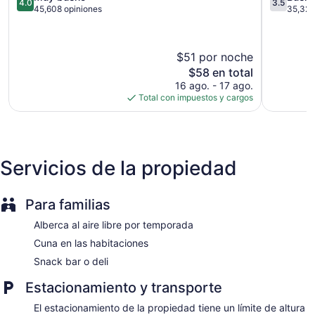
4.0
3.5
1858 metros cuadrados de espacio para eventos
Las
de
Park
de
45,608 opiniones
35,321
Vegas
5,
Strip
5,
Se construyó en 1993
Muy
de
Bueno,
Casino
bueno,
Las
35,321
$51 por noche
45,608
Vegas
opiniones
Snack bar o deli
El
$58 en total
opiniones
Camas balinesas con cargo
precio
16 ago. - 17 ago.
actual
Camastros en la alberca
Total con impuestos y cargos
es
Zonas para conferencias
de
$58
Desayuno disponible (con cargo)
Servicio de lavandería o tintorería
Servicios de la propiedad
Servicio de recepción las 24 horas
Check-in exprés
Para familias
Check-out exprés
Alberca al aire libre por temporada
Personal multilingüe
Cuna en las habitaciones
Resguardo de equipaje
Snack bar o deli
Asistencia turística y para la compra de entradas
Servicios de concierge
Estacionamiento y transporte
Tienda de regalos o puesto de periódicos
El estacionamiento de la propiedad tiene un límite de altura