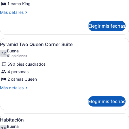
1 cama King
King
Corner
Más
Más detalles
detalles
Suite
sobre
Elegir mis fechas
Pyramid
King
Corner
Abrir
Una habitación de hotel con cama, te
7
Suite
Pyramid Two Queen Corner Suite
todas
Buena
las
7.2
7.2 de 10
(61
61 opiniones
fotos
opiniones)
590 pies cuadrados
de
4 personas
Pyramid
2 camas Queen
Two
Queen
Más
Más detalles
detalles
Corner
sobre
Suite
Elegir mis fechas
Pyramid
Two
Queen
Abrir
Habitación de hotel con una cama gra
5
Corner
Habitación
todas
Suite
Buena
7.6