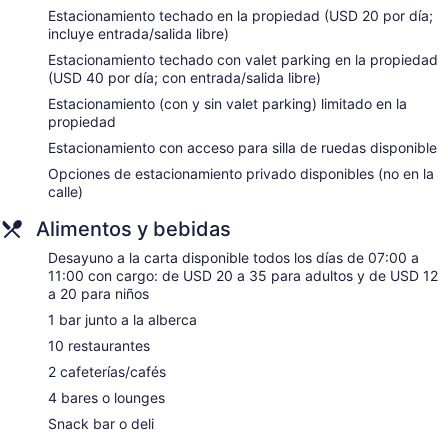
Servicio de salón de belleza
Estacionamiento techado en la propiedad (USD 20 por día;
Cajero automático o servicios bancarios
incluye entrada/salida libre)
Tiendas en la propiedad
Estacionamiento techado con valet parking en la propiedad
(USD 40 por día; con entrada/salida libre)
Botones
Estacionamiento (con y sin valet parking) limitado en la
Elevador
propiedad
Áreas designadas para fumadores
Estacionamiento con acceso para silla de ruedas disponible
Bar junto a la alberca
Opciones de estacionamiento privado disponibles (no en la
calle)
Luxor Hotel and Casino tiene 4397 opciones de hospedaje
con caja de seguridad y secadora de cabello. Las camas
Alimentos y bebidas
están equipadas con ropa de cama de alta calidad. Hay
televisión de pantalla plana de 50 pulgadas con canales por
Desayuno a la carta disponible todos los días de 07:00 a
cable y películas con cargo. Los baños están equipados con
11:00 con cargo: de USD 20 a 35 para adultos y de USD 12
regadera y amenidades de baño gratuitas. Las habitaciones
a 20 para niños
también incluyen tabla de planchar con plancha y cortinas
blackout. También hay cunas gratuitas disponibles para los
1 bar junto a la alberca
huéspedes. Se proporciona servicio de limpieza todos los
10 restaurantes
días.
2 cafeterías/cafés
El spa de la propiedad dispone de salas de tratamiento para
4 bares o lounges
parejas. Se ofrecen servicios como masajes de tejido
Snack bar o deli
profundo, masajes con piedras calientes, masajes deportivos
y masajes suecos. La variedad de tratamientos también