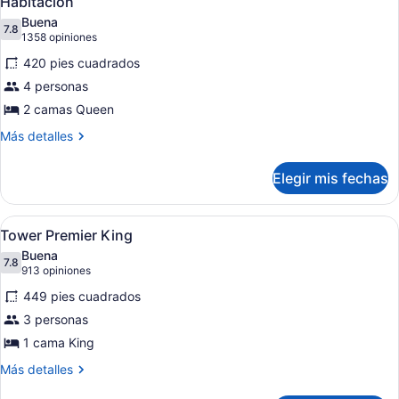
Habitación
todas
Buena
las
7.8
7.8 de 10
(1358
1358 opiniones
fotos
opiniones)
420 pies cuadrados
de
4 personas
Habitación
2 camas Queen
Más
Más detalles
detalles
sobre
Elegir mis fechas
Habitación
Abrir
Habitación de hotel con una cama gra
5
Tower Premier King
todas
Buena
las
7.8
7.8 de 10
(913
913 opiniones
fotos
opiniones)
449 pies cuadrados
de
3 personas
Tower
1 cama King
Premier
King
Más
Más detalles
detalles