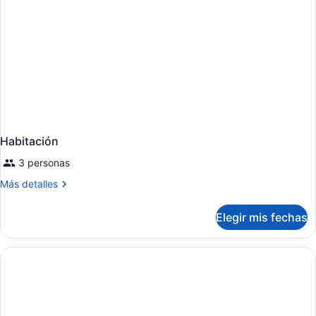
Habitación
3 personas
Más
Más detalles
detalles
sobre
Elegir mis fechas
Habitación