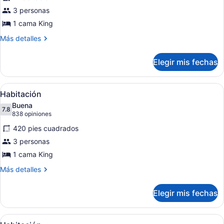
Tower
3 personas
One
Bedroom
1 cama King
Suite
Más
Más detalles
detalles
sobre
Elegir mis fechas
Tower
One
Bedroom
Abrir
Habitación de hotel con una cama gr
5
Suite
Habitación
todas
Buena
las
7.8
7.8 de 10
(838
838 opiniones
fotos
opiniones)
420 pies cuadrados
de
3 personas
Habitación
1 cama King
Más
Más detalles
detalles
sobre
Elegir mis fechas
Habitación
Abrir
Habitación de hotel con dos camas, u
5