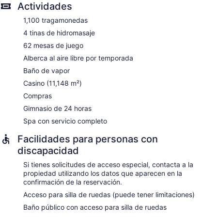
Actividades
incluye reflexología. Las instalaciones tienen sauna, tina de
hidromasaje y baño de vapor.
1,100 tragamonedas
El spa abre todos los días. No se permite la entrada al spa a
4 tinas de hidromasaje
niños menores de 18 años sin la supervisión de un adulto.
62 mesas de juego
Alberca al aire libre por temporada
Baño de vapor
Casino (11,148 m²)
Compras
Gimnasio de 24 horas
Spa con servicio completo
Facilidades para personas con
discapacidad
Si tienes solicitudes de acceso especial, contacta a la
propiedad utilizando los datos que aparecen en la
confirmación de la reservación.
Acceso para silla de ruedas (puede tener limitaciones)
Baño público con acceso para silla de ruedas