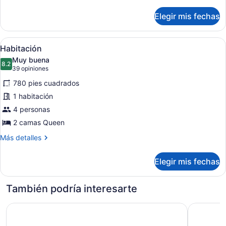
detalles
sobre
Elegir mis fechas
Habitación
Abrir
Habitación de hotel con dos camas,
4
Habitación
todas
Muy buena
las
8.2
8.2 de 10
(39
39 opiniones
fotos
opiniones)
780 pies cuadrados
de
1 habitación
Habitación
4 personas
2 camas Queen
Más
Más detalles
detalles
sobre
Elegir mis fechas
Habitación
También podría interesarte
OYO Hotel and Casino Las Vegas
Collectio