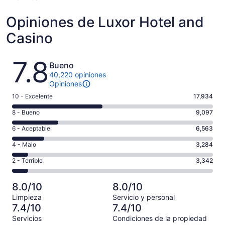
Opiniones de Luxor Hotel and
Casino
Opiniones
7.8
Bueno
40,220 opiniones
Opiniones
Puntuación
10 - Excelente
17,934
de
Puntuación
8 - Bueno
9,097
10,
de
es
Puntuación
6 - Aceptable
6,563
8,
decir,
de
es
Puntuación
4 - Malo
3,284
Excelente.
6,
decir,
de
Basada
es
Puntuación
2 - Terrible
3,342
Bueno.
4,
en
decir,
de
Basada
es
17934
Aceptable.
2,
en
decir,
8.0/10
8.0/10
de
Basada
es
9097
Malo.
40220
Limpieza
Servicio y personal
en
decir,
de
Basada
7.4/10
7.4/10
opiniones
6563
Terrible.
40220
en
Servicios
Condiciones de la propiedad
de
Basada
opiniones