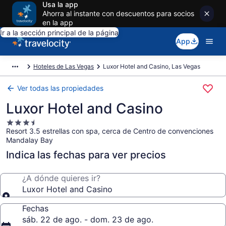
Usa la app
Ahorra al instante con descuentos para socios
en la app
Ir a la sección principal de la página
App
Hoteles de Las Vegas
Luxor Hotel and Casino, Las Vegas
Ver todas las propiedades
Luxor Hotel and Casino
Propiedad
Resort 3.5 estrellas con spa, cerca de Centro de convenciones
de
Mandalay Bay
3.5
estrellas
Indica las fechas para ver precios
¿A dónde quieres ir?
Luxor Hotel and Casino
Fechas
sáb. 22 de ago. - dom. 23 de ago.