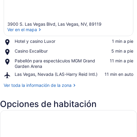
3900 S. Las Vegas Blvd, Las Vegas, NV, 89119
Ver en el mapa
Place,
Hotel y casino Luxor
‪1 min a pie‬
Hotel
Ver en el mapa
Place,
Casino Excalibur
‪5 min a pie‬
y
Casino
casino
Place,
Pabellón para espectáculos MGM Grand
‪11 min a pie‬
Excalibur
Luxor
Pabellón
Garden Arena
para
Airport,
Las Vegas, Nevada (LAS-Harry Reid Intl.)
‪11 min en auto‬
espectáculos
Las
MGM
Vegas,
Ver toda la información de la zona
Grand
Nevada
Garden
(LAS-
Arena
Opciones de habitación
Harry
Reid
Intl.)