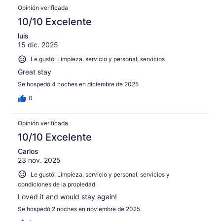
3284
Opiniones
40220
en
Opinión verificada
de
opiniones
3342
40220
10/10 Excelente
de
opiniones
40220
luis
15 dic. 2025
opiniones
Le gustó: Limpieza, servicio y personal, servicios
Great stay
Se hospedó 4 noches en diciembre de 2025
0
Opinión verificada
10/10 Excelente
Carlos
23 nov. 2025
Le gustó: Limpieza, servicio y personal, servicios y
condiciones de la propiedad
Loved it and would stay again!
Se hospedó 2 noches en noviembre de 2025