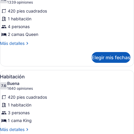
las
7.6 de 10
(1339
1339 opiniones
fotos
opiniones)
420 pies cuadrados
de
1 habitación
Habitación
4 personas
2 camas Queen
Más
Más detalles
detalles
sobre
Elegir mis fechas
Habitación
Abrir
Habitación de hotel con una cama gr
4
Habitación
todas
Buena
las
7.6
7.6 de 10
(1640
1640 opiniones
fotos
opiniones)
420 pies cuadrados
de
1 habitación
Habitación
3 personas
1 cama King
Más
Más detalles