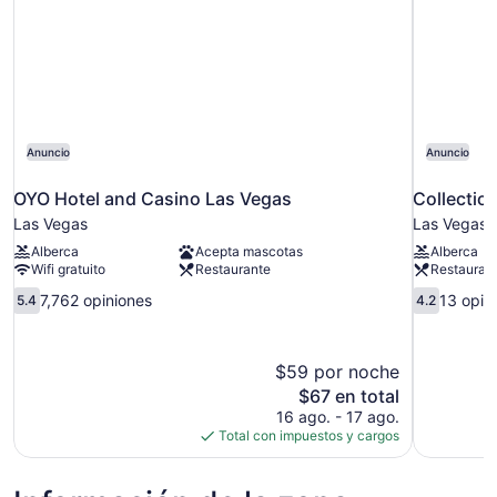
Anuncio
Anuncio
OYO Hotel and Casino Las Vegas
Collectio
Las Vegas
Las Vegas
Alberca
Acepta mascotas
Alberca
Wifi gratuito
Restaurante
Restauran
5.4
4.2
7,762 opiniones
13 opin
5.4
4.2
de
de
10,
10,
7,762
13
$59 por noche
opiniones
opiniones
El
$67 en total
precio
16 ago. - 17 ago.
actual
Total con impuestos y cargos
es
de
$67