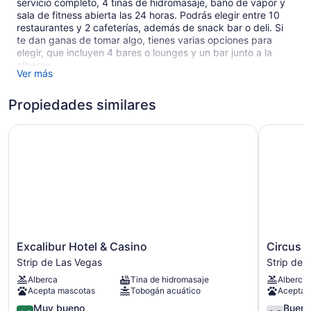
servicio completo, 4 tinas de hidromasaje, baño de vapor y
sala de fitness abierta las 24 horas. Podrás elegir entre 10
restaurantes y 2 cafeterías, además de snack bar o deli. Si
te dan ganas de tomar algo, tienes varias opciones para
elegir, que incluyen 4 bares o lounges y un bar junto a la
alberca.
Ver más
El espacio para eventos disponible en este resort mide
20000 pies cuadrados y cuenta con área para conferencias.
Propiedades similares
Con casino, alberca al aire libre por temporada y máquina
expendedora, no te faltará nada en Luxor Hotel and Casino.
Excalibur Hotel & Casino
Circus Ci
Puedes aprovechar el estacionamiento con cargo.
Este resort de 3.5 estrellas en Las Vegas permite fumar en
ciertas áreas.
4397 habitaciones
30 pisos
2 edificios
Excalibur
Circus
10 restaurantes
Excalibur Hotel & Casino
Circus C
Hotel
Circus
Strip de Las Vegas
Strip de 
4 bares o lounges
&
Hotel,
Alberca
Tina de hidromasaje
Alberca
2 cafeterías
Casino
Casino
Acepta mascotas
Tobogán acuático
Acepta 
Strip
&
20000 pies cuadrados de espacio para eventos
de
4.0
Theme
3.5
Muy bueno
Buen