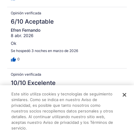
Opinión verificada
6/10 Aceptable
Efren Fernando
8 abr. 2026
Ok
Se hospedó 3 noches en marzo de 2026
0
Opinión verificada
10/10 Excelente
Luis Carlos Flores
Este sitio utiliza cookies y tecnologías de seguimiento
23 mar. 2026
similares. Como se indica en nuestro Aviso de
privacidad, es posible que tanto nosotros como
Le gustó: Limpieza, servicio y personal, servicios y
nuestros socios recopilemos datos personales y otros
condiciones de la propiedad
detalles. Al continuar utilizando nuestro sitio web,
.
aceptas nuestro Aviso de privacidad y los Términos de
Se hospedó 4 noches en marzo de 2026
servicio.