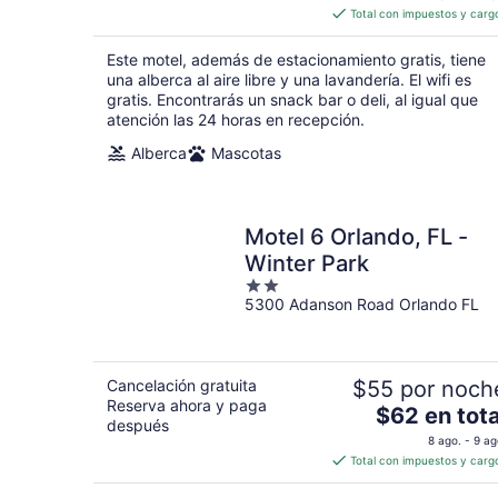
es
Total con impuestos y carg
de
$57
Este motel, además de estacionamiento gratis, tiene
en
una alberca al aire libre y una lavandería. El wifi es
total
gratis. Encontrarás un snack bar o deli, al igual que
atención las 24 horas en recepción.
por
noche
Alberca
Mascotas
Motel 6 Orlando, FL -
Winter Park
2
5300 Adanson Road Orlando FL
out
of
5
Cancelación gratuita
$55 por noch
Reserva ahora y paga
El
$62 en tota
después
precio
8 ago. - 9 ag
es
Total con impuestos y carg
de