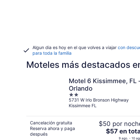
Algun dia es hoy en el que volves a viajar
con descu
para toda la familia
Moteles más destacados e
Motel 6 Kissimmee, FL 
Orlando
2
5731 W Irlo Bronson Highway
out
Kissimmee FL
of
5
Cancelación gratuita
$50 por noch
Reserva ahora y paga
El
$57 en tota
después
precio
9 ago. - 10 ag