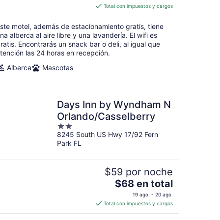
es
Total con impuestos y cargos
de
$66
ste motel, además de estacionamiento gratis, tiene
en
na alberca al aire libre y una lavandería. El wifi es
total
ratis. Encontrarás un snack bar o deli, al igual que
tención las 24 horas en recepción.
por
noche
Alberca
Mascotas
Days Inn by Wyndham N
Orlando/Casselberry
2
8245 South US Hwy 17/92 Fern
out
Park FL
of
5
$59 por noche
El
$68 en total
precio
19 ago. - 20 ago.
es
Total con impuestos y cargos
de