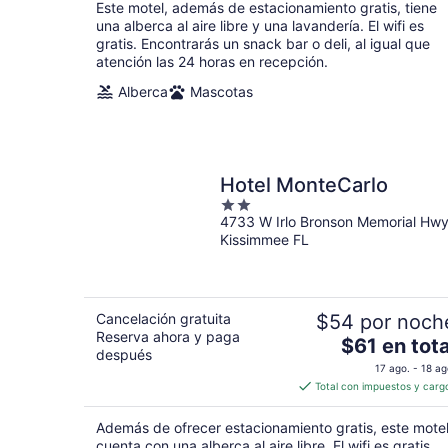
$62
Este motel, además de estacionamiento gratis, tiene
en
una alberca al aire libre y una lavandería. El wifi es
total
gratis. Encontrarás un snack bar o deli, al igual que
atención las 24 horas en recepción.
por
noche
Alberca
Mascotas
Hotel MonteCarlo
2
4733 W Irlo Bronson Memorial Hw
out
Kissimmee FL
of
5
Cancelación gratuita
$54 por noch
Reserva ahora y paga
El
$61 en tota
después
precio
17 ago. - 18 ag
es
Total con impuestos y carg
de
$61
Además de ofrecer estacionamiento gratis, este mote
en
cuenta con una alberca al aire libre. El wifi es gratis.