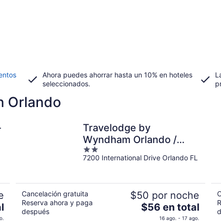
entos
Ahora puedes ahorrar hasta un 10% en hoteles
L
seleccionados.
p
n Orlando
-
Travelodge by
Wyndham Orlando /
2
Heart of International
7200 International Drive Orlando FL
out
Drive
of
5
e
Cancelación gratuita
$50 por noche
C
Reserva ahora y paga
R
El
l
$56 en total
después
d
precio
o.
16 ago. - 17 ago.