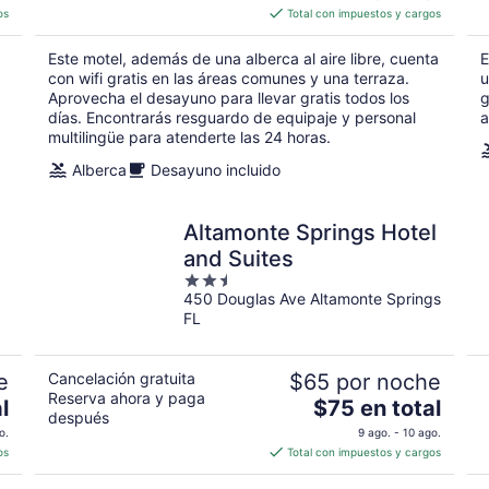
es
os
Total con impuestos y cargos
de
$56
Este motel, además de una alberca al aire libre, cuenta
E
en
con wifi gratis en las áreas comunes y una terraza.
u
total
Aprovecha el desayuno para llevar gratis todos los
g
días. Encontrarás resguardo de equipaje y personal
por
a
multilingüe para atenderte las 24 horas.
noche
Alberca
Desayuno incluido
Altamonte Springs Hotel
and Suites
2.5
450 Douglas Ave Altamonte Springs
out
FL
of
5
e
Cancelación gratuita
$65 por noche
Reserva ahora y paga
El
l
$75 en total
después
precio
o.
9 ago. - 10 ago.
es
os
Total con impuestos y cargos
de