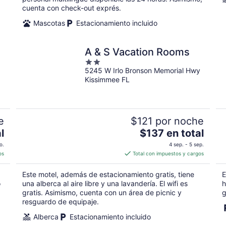
total
cuenta con check-out exprés.
por
Mascotas
Estacionamiento incluido
noche
A & S Vacation Rooms
2
5245 W Irlo Bronson Memorial Hwy
out
Kissimmee FL
of
5
e
$121 por noche
El
l
$137 en total
precio
o.
4 sep. - 5 sep.
es
os
Total con impuestos y cargos
de
$137
Este motel, además de estacionamiento gratis, tiene
E
en
o
una alberca al aire libre y una lavandería. El wifi es
h
total
gratis. Asimismo, cuenta con un área de picnic y
g
resguardo de equipaje.
por
noche
Alberca
Estacionamiento incluido