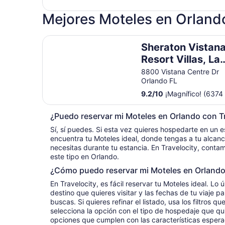
Mejores Moteles en Orland
Sheraton Vistana Resort Villas, Lake Buena Vist
Sheraton Vistan
Resort Villas, La
Buena
8800 Vistana Centre Dr
Orlando FL
Vista/Orlando
9.2
/
10
¡Magnífico! (6374 
¿Puedo reservar mi Moteles en Orlando con T
Sí, sí puedes. Si esta vez quieres hospedarte en un es
encuentra tu Moteles ideal, donde tengas a tu alcanc
necesitas durante tu estancia. En Travelocity, conta
este tipo en Orlando.
¿Cómo puedo reservar mi Moteles en Orland
En Travelocity, es fácil reservar tu Moteles ideal. Lo 
destino que quieres visitar y las fechas de tu viaje p
buscas. Si quieres refinar el listado, usa los filtros q
selecciona la opción con el tipo de hospedaje que qui
opciones que cumplen con las características espera