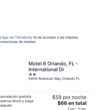
a
App de Travelocity
te da accesso a las mejores
romociones de hoteles.
Motel 6 Orlando, FL -
International Dr
2
5909 American Way Orlando FL
out
of
5
ancelación gratuita
$59 por noche
eserva ahora y paga
El
$66 en total
espués
precio
9 ago. - 10 ago.