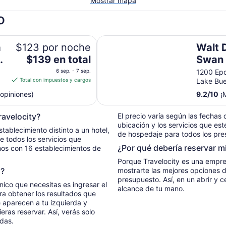
Mostrar mapa
o
a/Orlando
Walt Disney World Swan
a
$123 por noche
Walt 
El
ke
$139 en total
Swan
precio
6 sep. - 7 sep.
1200 Epc
es
Total con impuestos y cargos
Lake Bue
de
opiniones)
9.2
/
10
¡M
$139
en
ravelocity?
El precio varía según las fechas d
total
ubicación y los servicios que es
por
tablecimiento distinto a un hotel,
de hospedaje para todos los pres
noche
e todos los servicios que
mos con 16 establecimientos de
del
6
Porque Travelocity es una empre
sep
o?
mostrarte las mejores opciones 
al
presupuesto. Así, en un abrir y c
único que necesitas es ingresar el
alcance de tu mano.
7
ara obtener los resultados que
sep
ue aparecen a tu izquierda y
eras reservar. Así, verás solo
das.