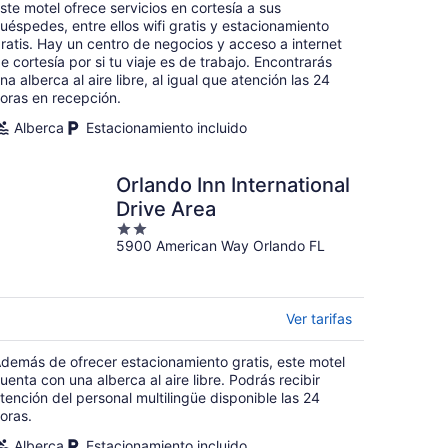
$68
ste motel ofrece servicios en cortesía a sus
en
uéspedes, entre ellos wifi gratis y estacionamiento
total
ratis. Hay un centro de negocios y acceso a internet
e cortesía por si tu viaje es de trabajo. Encontrarás
por
na alberca al aire libre, al igual que atención las 24
noche
oras en recepción.
Alberca
Estacionamiento incluido
Orlando Inn International
Drive Area
2
5900 American Way Orlando FL
out
of
5
Ver tarifas
demás de ofrecer estacionamiento gratis, este motel
uenta con una alberca al aire libre. Podrás recibir
tención del personal multilingüe disponible las 24
oras.
Alberca
Estacionamiento incluido