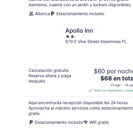
total
Asimismo, cuenta con un jardín y lockers disponibles.
por
Alberca
Estacionamiento incluido
noche
Apollo Inn
2
670 E Vine Street Kissimmee FL
out
of
5
Cancelación gratuita
$60 por noch
Reserva ahora y paga
El
$68 en tota
después
precio
23 ago. - 24 ag
es
Total con impuestos y carg
de
$68
Aquí encontrarás recepción disponible las 24 horas.
en
Aprovecha al máximo servicios como estacionamient
total
gratis.
por
Estacionamiento incluido
Wifi gratis
noche