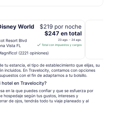
Universal's Cabana
Disney World
$219 por noche
El
$247 en total
precio
ot Resort Blvd
23 ago. - 24 ago.
es
na Vista FL
Total con impuestos y cargos
de
agnífico! (2221 opiniones)
$247
en
e tu estancia, el tipo de establecimiento que elijas, su
total
tén incluidos. En Travelocity, contamos con opciones
por
upuestos con el fin de adaptarnos a tu bolsillo.
noche
¿Por qué debería reservar mi hotel en Travelocity?
del
23
sa en la que puedes confiar y que se esfuerza por
ago
de hospedaje según tus gustos, intereses y
al
errar de ojos, tendrás todo tu viaje planeado y al
24
ago