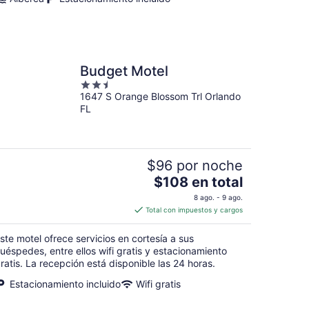
Budget Motel
2.5
1647 S Orange Blossom Trl Orlando
out
FL
of
5
$96 por noche
El
$108 en total
precio
8 ago. - 9 ago.
es
Total con impuestos y cargos
de
$108
ste motel ofrece servicios en cortesía a sus
en
uéspedes, entre ellos wifi gratis y estacionamiento
total
ratis. La recepción está disponible las 24 horas.
por
Estacionamiento incluido
Wifi gratis
noche