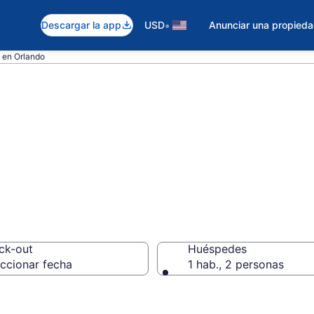
•
Descargar la app
USD
Anunciar una propied
 en Orlando
les en Orlando
ck-out
Huéspedes
ccionar fecha
1 hab., 2 personas