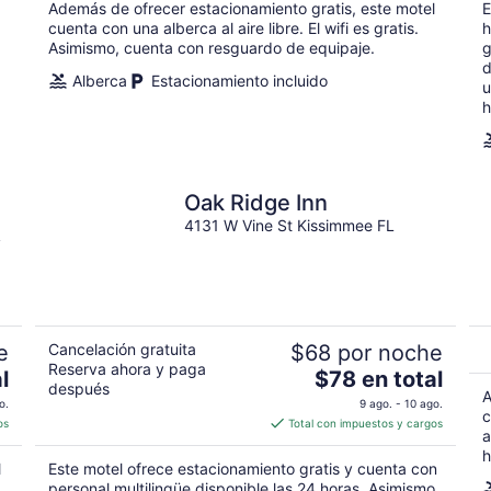
$75
Además de ofrecer estacionamiento gratis, este motel
E
en
cuenta con una alberca al aire libre. El wifi es gratis.
h
total
Asimismo, cuenta con resguardo de equipaje.
g
por
d
Alberca
Estacionamiento incluido
u
noche
h
Oak Ridge Inn
4131 W Vine St Kissimmee FL
y
e
Cancelación gratuita
$68 por noche
Reserva ahora y paga
El
l
$78 en total
después
precio
A
o.
9 ago. - 10 ago.
c
es
os
Total con impuestos y cargos
a
de
h
$78
l
Este motel ofrece estacionamiento gratis y cuenta con
en
personal multilingüe disponible las 24 horas. Asimismo,