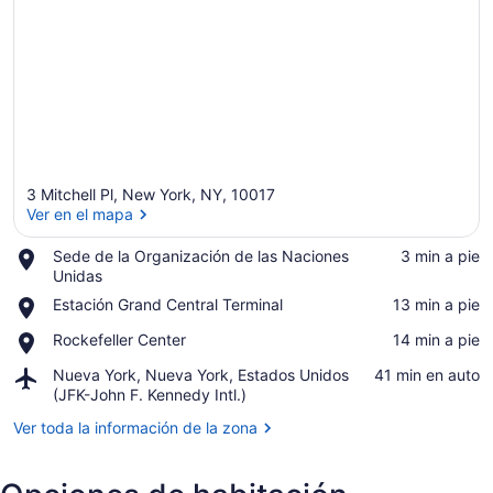
3 Mitchell Pl, New York, NY, 10017
Ver en el mapa
Place,
Sede de la Organización de las Naciones
‪3 min a pie‬
Sede
Unidas
Ver en el mapa
de
Place,
Estación Grand Central Terminal
‪13 min a pie‬
la
Estación
Organización
Place,
Rockefeller Center
‪14 min a pie‬
Grand
de
Rockefeller
Central
las
Airport,
Nueva York, Nueva York, Estados Unidos
‪41 min en auto‬
Center
Terminal
Naciones
Nueva
(JFK-John F. Kennedy Intl.)
Unidas
York,
Ver toda la información de la zona
Nueva
York,
Estados
Unidos