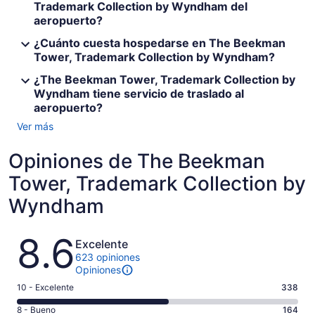
Trademark Collection by Wyndham del
aeropuerto?
¿Cuánto cuesta hospedarse en The Beekman
Tower, Trademark Collection by Wyndham?
¿The Beekman Tower, Trademark Collection by
Wyndham tiene servicio de traslado al
aeropuerto?
Ver más
Opiniones de The Beekman
Tower, Trademark Collection by
Wyndham
Opiniones
8.6
Excelente
623 opiniones
Opiniones
Puntuación
10 - Excelente
338
de
Puntuación
8 - Bueno
164