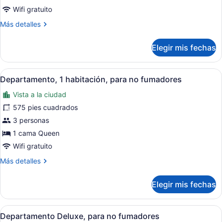
cama
Wifi gratuito
Queen
Más
Más detalles
size,
detalles
para
sobre
Elegir mis fechas
Estudio,
no
1
fumadores
cama
Abrir
Una habitación de hotel moderna co
(Wellness)
8
Queen
Departamento, 1 habitación, para no fumadores
todas
size,
Vista a la ciudad
para
las
no
fotos
575 pies cuadrados
fumadores
de
3 personas
(Wellness)
Departamento,
1 cama Queen
1
Wifi gratuito
habitación,
Más
Más detalles
para
detalles
no
sobre
Elegir mis fechas
fumadores
Departamento,
1
habitación,
Abrir
Una habitación de hotel moderna co
10
para
Departamento Deluxe, para no fumadores
todas