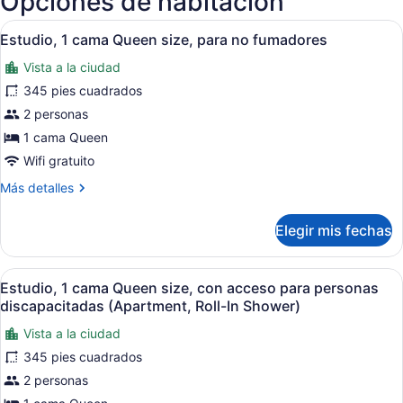
Opciones de habitación
(JFK-
Abrir
Una habitación de hotel con cama, 
John
9
Estudio, 1 cama Queen size, para no fumadores
todas
F.
Kennedy
Vista a la ciudad
las
Intl.)
fotos
345 pies cuadrados
de
2 personas
Estudio,
1 cama Queen
1
Wifi gratuito
cama
Más
Más detalles
Queen
detalles
size,
sobre
Elegir mis fechas
para
Estudio,
1
no
cama
fumadores
Abrir
Una habitación de hotel moderna c
8
Queen
Estudio, 1 cama Queen size, con acceso para personas
todas
size,
discapacitadas (Apartment, Roll-In Shower)
para
las
no
Vista a la ciudad
fotos
fumadores
345 pies cuadrados
de
Estudio,
2 personas
1