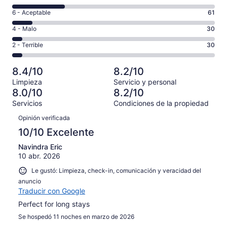
10,
de
es
Puntuación
6 - Aceptable
61
8,
decir,
de
es
Puntuación
4 - Malo
30
Excelente.
6,
decir,
de
Basada
es
Puntuación
2 - Terrible
30
Bueno.
4,
en
decir,
de
Basada
es
338
Aceptable.
2,
en
decir,
8.4/10
8.2/10
de
Basada
es
164
Malo.
623
Limpieza
Servicio y personal
en
decir,
de
Basada
8.0/10
8.2/10
opiniones
61
Terrible.
623
en
Servicios
Condiciones de la propiedad
de
Basada
opiniones
30
Opiniones
623
en
Opinión verificada
de
opiniones
30
623
10/10 Excelente
de
opiniones
623
Navindra Eric
10 abr. 2026
opiniones
Le gustó: Limpieza, check-in, comunicación y veracidad del
anuncio
Traducir con Google
Perfect for long stays
Se hospedó 11 noches en marzo de 2026