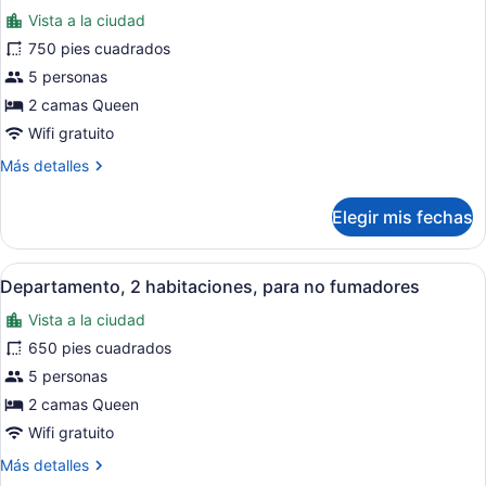
no
Vista a la ciudad
fumadores
las
fotos
750 pies cuadrados
de
5 personas
Departamento
2 camas Queen
Deluxe,
Wifi gratuito
para
Más
Más detalles
no
detalles
fumadores
sobre
Elegir mis fechas
Departamento
Deluxe,
para
Abrir
Un cuarto de hotel con un escritor
10
no
Departamento, 2 habitaciones, para no fumadores
todas
fumadores
Vista a la ciudad
las
fotos
650 pies cuadrados
de
5 personas
Departamento,
2 camas Queen
2
Wifi gratuito
habitaciones,
Más
Más detalles
para
detalles