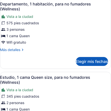
Abrir
Una habitación de hotel moderna co
12
para
Departamento, 1 habitación, para no fumadores
todas
no
(Wellness)
fumadores
las
(Penthouse)
Vista a la ciudad
fotos
575 pies cuadrados
de
Departamento,
3 personas
1
1 cama Queen
habitación,
Wifi gratuito
para
Más
Más detalles
no
detalles
fumadores
sobre
Elegir mis fechas
Departamento,
(Wellness)
1
habitación,
Abrir
Una habitación de hotel con cama, 
12
para
Estudio, 1 cama Queen size, para no fumadores
todas
no
(Wellness)
fumadores
las
(Wellness)
Vista a la ciudad
fotos
345 pies cuadrados
de
Estudio,
2 personas
1
1 cama Queen