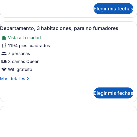
no
sobre
Elegir mis fechas
fumadores
Departamento,
2
habitaciones,
Abrir
Habitación de hotel con una cama 
9
para
Departamento, 3 habitaciones, para no fumadores
todas
no
Vista a la ciudad
fumadores
las
fotos
1194 pies cuadrados
de
7 personas
Departamento,
3 camas Queen
3
Wifi gratuito
habitaciones,
Más
Más detalles
para
detalles
no
sobre
Elegir mis fechas
fumadores
Departamento,
3
habitaciones,
para
no
fumadores