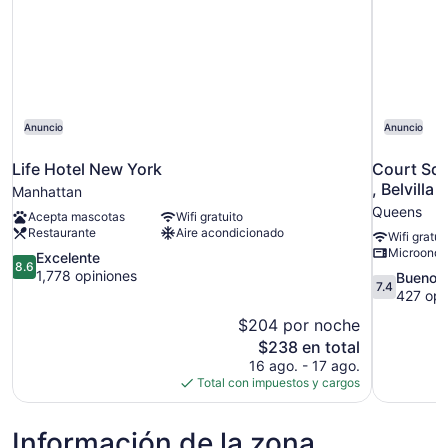
Anuncio
Anuncio
Life Hotel New York
Court Squ
, Belvilla
Manhattan
Queens
Acepta mascotas
Wifi gratuito
Restaurante
Aire acondicionado
Wifi gratui
Microonda
8.6
Excelente
8.6
de
1,778 opiniones
7.4
Bueno
7.4
10,
de
427 opi
Excelente,
10,
$204 por noche
1,778
Bueno,
El
$238 en total
opiniones
427
precio
16 ago. - 17 ago.
opiniones
actual
Total con impuestos y cargos
es
de
Información de la zona
$238