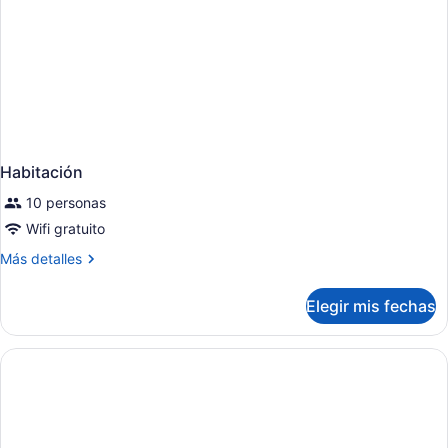
Habitación
10 personas
Wifi gratuito
Más
Más detalles
detalles
sobre
Elegir mis fechas
Habitación