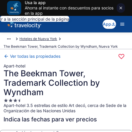
Usa la app
Ahorra al instante con descuentos para socios
en la app
Ir a la sección principal de la página
App
Hoteles de Nueva York
The Beekman Tower, Trademark Collection by Wyndham, Nueva York
Ver todas las propiedades
Apart-hotel
The Beekman Tower,
Trademark Collection by
Wyndham
Propiedad
Apart-hotel 3.5 estrellas de estilo Art decó, cerca de Sede de la
de
Organización de las Naciones Unidas
3.5
estrellas
Indica las fechas para ver precios