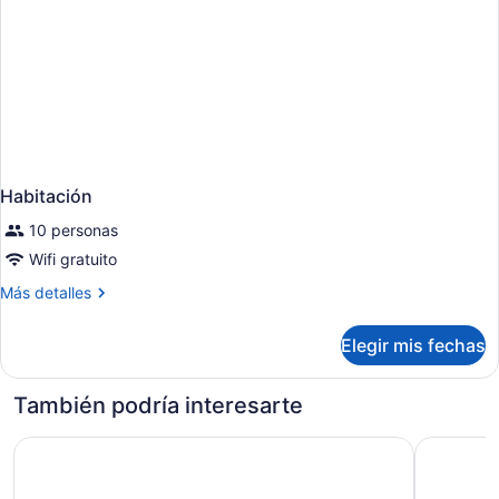
Habitación
10 personas
Wifi gratuito
Más
Más detalles
detalles
sobre
Elegir mis fechas
Habitación
También podría interesarte
Life Hotel New York
Court Squa