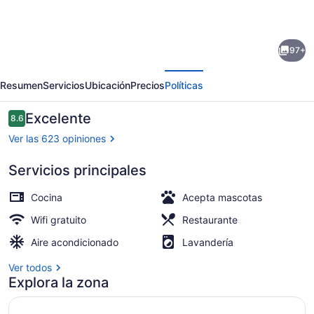
fotos
de
97+
The
erior
Siguiente
Beekman
Resumen
Servicios
Ubicación
Precios
Políticas
Tower,
Trademark
Opiniones
Excelente
8.6
8.6 de 10,
Collection
Ver las 623 opiniones
by
Servicios principales
Wyndham
Bar de cocteles
Cocina
Acepta mascotas
Wifi gratuito
Restaurante
Aire acondicionado
Lavandería
Ver todos
Explora la zona