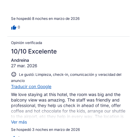
Se hospedó 8 noches en marzo de 2026
0
Opinión verificada
10/10 Excelente
Andreina
27 mar. 2026
Le gustó: Limpieza, check-in, comunicación y veracidad del
anuncio
Traducir con Google
We love staying at this hotel, the room was big and the
balcony view was amazing. The staff was friendly and
professional, they help us check in ahead of time, offer
coffee and hot chocolate for the kids, arrange our shuttle
to the airport, etc they help in every way. The location is
perfect with a lot of restaurants and walking distance to
Ver más
many iconic places. We will definitely stay at this hotel
Se hospedó 3 noches en marzo de 2026
again.