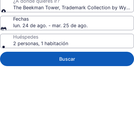
¿A dónde quieres ir?
The Beekman Tower, Trademark Collection by Wynd
Fechas
lun. 24 de ago. - mar. 25 de ago.
Huéspedes
2 personas, 1 habitación
Buscar
Galería
de