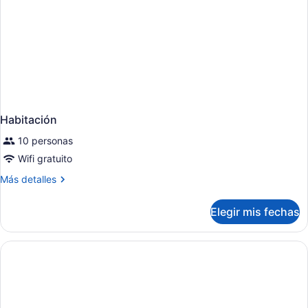
Habitación
10 personas
Wifi gratuito
Más
Más detalles
detalles
sobre
Elegir mis fechas
Habitación