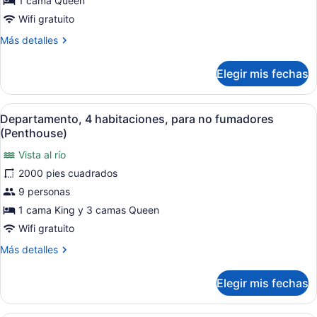
1 cama Queen
cama
Wifi gratuito
Queen
Más
Más detalles
size,
detalles
con
sobre
Elegir mis fechas
Estudio,
acceso
1
para
cama
Abrir
Una habitación de hotel moderna co
personas
19
Queen
Departamento, 4 habitaciones, para no fumadores
todas
discapacitadas
size,
(Penthouse)
con
las
(Apartment,
acceso
Vista al río
fotos
Roll-
para
2000 pies cuadrados
de
In
personas
Departamento,
9 personas
Shower)
discapacitadas
(Apartment,
4
1 cama King y 3 camas Queen
Roll-
habitaciones,
Wifi gratuito
In
para
Shower)
Más
Más detalles
no
detalles
fumadores
sobre
Elegir mis fechas
Departamento,
(Penthouse)
4
habitaciones,