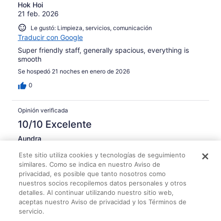
Hok Hoi
21 feb. 2026
Le gustó: Limpieza, servicios, comunicación
Traducir con Google
Super friendly staff, generally spacious, everything is
smooth
Se hospedó 21 noches en enero de 2026
0
Opinión verificada
10/10 Excelente
Aundra
9 abr. 2026
Este sitio utiliza cookies y tecnologías de seguimiento
Le gustó: Limpieza, check-in, comunicación y veracidad del
similares. Como se indica en nuestro Aviso de
anuncio
privacidad, es posible que tanto nosotros como
Traducir con Google
nuestros socios recopilemos datos personales y otros
detalles. Al continuar utilizando nuestro sitio web,
Everything was great!!!!!!!!!! My 1br apartment was very
aceptas nuestro Aviso de privacidad y los Términos de
comfortable for me and my three boys. Ophelia is
servicio.
wonderful top level services. The gentleman at the desk
were very helpful and polite. Definitely will stay again