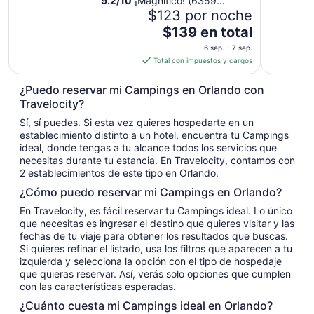
9.2
/
10
¡Magnífico! (6359
opiniones)
$123 por noche
El
$139 en total
precio
6 sep. - 7 sep.
es
Total con impuestos y cargos
de
$139
¿Puedo reservar mi Campings en Orlando con
en
Travelocity?
total
Sí, sí puedes. Si esta vez quieres hospedarte en un
por
establecimiento distinto a un hotel, encuentra tu Campings
noche
ideal, donde tengas a tu alcance todos los servicios que
del
necesitas durante tu estancia. En Travelocity, contamos con
6
2 establecimientos de este tipo en Orlando.
sep
¿Cómo puedo reservar mi Campings en Orlando?
al
En Travelocity, es fácil reservar tu Campings ideal. Lo único
7
que necesitas es ingresar el destino que quieres visitar y las
sep
fechas de tu viaje para obtener los resultados que buscas.
Si quieres refinar el listado, usa los filtros que aparecen a tu
izquierda y selecciona la opción con el tipo de hospedaje
que quieras reservar. Así, verás solo opciones que cumplen
con las características esperadas.
¿Cuánto cuesta mi Campings ideal en Orlando?