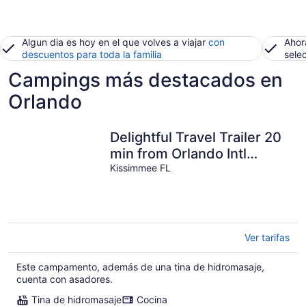
Algun dia es hoy en el que volves a viajar
con
Ahor
descuentos para toda la familia
sele
Campings más destacados en
Orlando
Delightful Travel Trailer 20
min from Orlando Intl
Airport, 10 min from the
Kissimmee FL
lake
Ver tarifas
Este campamento, además de una tina de hidromasaje,
cuenta con asadores.
Tina de hidromasaje
Cocina