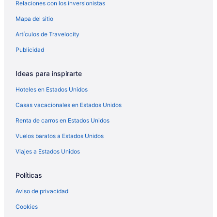
Relaciones con los inversionistas
Hoteles que aceptan mascotas en Centro de Orlando
Mapa del sitio
Hoteles de Starwood Capital en Centro de Orlando
Hoteles en Centro de Orlando
Artículos de Travelocity
Hoteles en Condado de Orange
Publicidad
Hoteles en Lake Eola Heights
Ideas para inspirarte
Hoteles en Lancaster Park
Hoteles en Estados Unidos
Cabañas en Northeast Orlando
Casas vacacionales en Estados Unidos
Casas de campo en Northeast Orlando
Renta de carros en Estados Unidos
Casas de huéspedes en Northeast Orlando
Casas vacacionales en Northeast Orlando
Vuelos baratos a Estados Unidos
Centros vacacionales en Northeast Orlando
Viajes a Estados Unidos
Resorts en Northeast Orlando
Políticas
Condominios en Northeast Orlando
Aviso de privacidad
Apartamentos en Northeast Orlando
Cookies
Hoteles que aceptan mascotas en Northeast Orlando