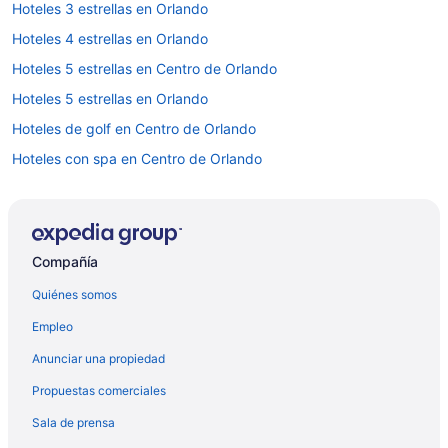
Hoteles 3 estrellas en Orlando
Hoteles 4 estrellas en Orlando
Hoteles 5 estrellas en Centro de Orlando
Hoteles 5 estrellas en Orlando
Hoteles de golf en Centro de Orlando
Hoteles con spa en Centro de Orlando
Hoteles para ir de compras en Centro de Orlando
Hoteles en la playa en Centro de Orlando
Hoteles históricos en Centro de Orlando
Compañía
Hoteles románticos en Centro de Orlando
Quiénes somos
Hoteles cerca del lago en Centro de Orlando
Empleo
Hoteles con cocina en Centro de Orlando
Anunciar una propiedad
Hoteles con hidromasaje en Centro de Orlando
Propuestas comerciales
Hoteles para bodas en Centro de Orlando
Sala de prensa
Hoteles para fumadores en Centro de Orlando