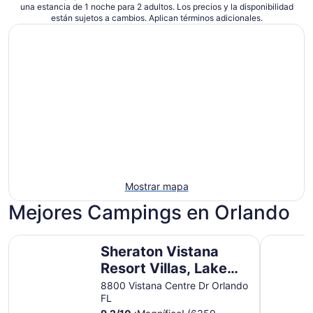
una estancia de 1 noche para 2 adultos. Los precios y la disponibilidad
están sujetos a cambios. Aplican términos adicionales.
Mostrar mapa
Mejores Campings en Orlando
Sheraton Vistana Resort Villas, Lake Buena Vista/Orlando
Walt Disn
Sheraton Vistana
Resort Villas, Lake
Buena Vista/Orlando
8800 Vistana Centre Dr Orlando
FL