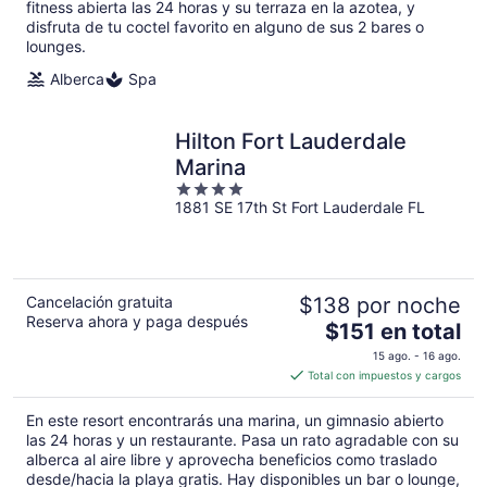
fitness abierta las 24 horas y su terraza en la azotea, y
noche
disfruta de tu coctel favorito en alguno de sus 2 bares o
lounges.
Alberca
Spa
Hilton Fort Lauderdale
Marina
4
1881 SE 17th St Fort Lauderdale FL
out
of
5
Cancelación gratuita
$138 por noche
Reserva ahora y paga después
El
$151 en total
precio
15 ago. - 16 ago.
es
Total con impuestos y cargos
de
$151
En este resort encontrarás una marina, un gimnasio abierto
en
las 24 horas y un restaurante. Pasa un rato agradable con su
total
alberca al aire libre y aprovecha beneficios como traslado
desde/hacia la playa gratis. Hay disponibles un bar o lounge,
por