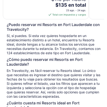
El
$135 en total
precio
23 ago. - 24 ago.
es
Total con impuestos y cargos
de
$135
¿Puedo reservar mi Resorts en Fort Lauderdale con
en
Travelocity?
total
Sí, sí puedes. Si esta vez quieres hospedarte en un
por
establecimiento distinto a un hotel, encuentra tu Resorts
noche
ideal, donde tengas a tu alcance todos los servicios que
del
necesitas durante tu estancia. En Travelocity, contamos con
23
124 establecimientos de este tipo en Fort Lauderdale.
ago
¿Cómo puedo reservar mi Resorts en Fort
al
Lauderdale?
24
En Travelocity, es fácil reservar tu Resorts ideal. Lo único
ago
que necesitas es ingresar el destino que quieres visitar y las
fechas de tu viaje para obtener los resultados que buscas.
Si quieres refinar el listado, usa los filtros que aparecen a tu
izquierda y selecciona la opción con el tipo de hospedaje
que quieras reservar. Así, verás solo opciones que cumplen
con las características esperadas.
¿Cuánto cuesta mi Resorts ideal en Fort