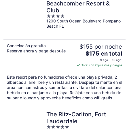
Beachcomber Resort &
Club
4
1200 South Ocean Boulevard Pompano
out
Beach FL
of
5
Cancelación gratuita
$155 por noche
Reserva ahora y paga después
El
$175 en total
precio
9 ago. - 10 ago.
es
Total con impuestos y cargos
de
$175
Este resort para no fumadores ofrece una playa privada, 2
en
albercas al aire libre y un restaurante. Despeja tu mente en el
total
área con camastros y sombrillas, u olvídate del calor con una
bebida en el bar junto a la playa. Relájate con una bebida de
por
su bar o lounge y aprovecha beneficios como wifi gratis.
noche
The Ritz-Carlton, Fort
Lauderdale
5