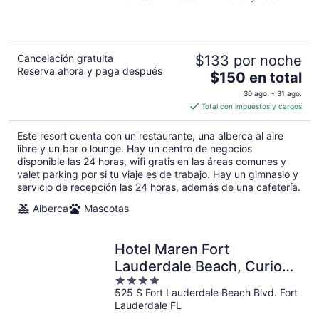
of
5
Cancelación gratuita
$133 por noche
Reserva ahora y paga después
El
$150 en total
precio
30 ago. - 31 ago.
es
Total con impuestos y cargos
de
$150
Este resort cuenta con un restaurante, una alberca al aire
en
libre y un bar o lounge. Hay un centro de negocios
total
disponible las 24 horas, wifi gratis en las áreas comunes y
valet parking por si tu viaje es de trabajo. Hay un gimnasio y
por
servicio de recepción las 24 horas, además de una cafetería.
noche
Alberca
Mascotas
Hotel Maren Fort
Lauderdale Beach, Curio
4
Collection by Hilton
525 S Fort Lauderdale Beach Blvd. Fort
out
Lauderdale FL
of