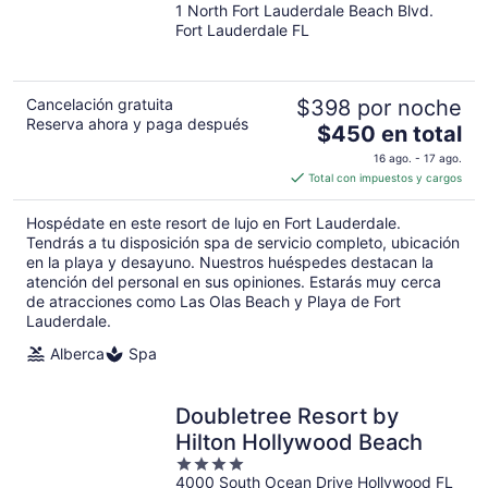
1 North Fort Lauderdale Beach Blvd.
out
Fort Lauderdale FL
of
5
Cancelación gratuita
$398 por noche
Reserva ahora y paga después
El
$450 en total
precio
16 ago. - 17 ago.
es
Total con impuestos y cargos
de
$450
Hospédate en este resort de lujo en Fort Lauderdale.
en
Tendrás a tu disposición spa de servicio completo, ubicación
total
en la playa y desayuno. Nuestros huéspedes destacan la
atención del personal en sus opiniones. Estarás muy cerca
por
de atracciones como Las Olas Beach y Playa de Fort
noche
Lauderdale.
Alberca
Spa
Doubletree Resort by
Hilton Hollywood Beach
4
4000 South Ocean Drive Hollywood FL
out