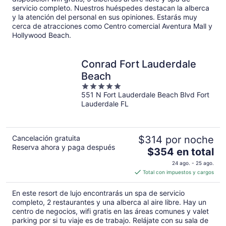
total
servicio completo. Nuestros huéspedes destacan la alberca
y la atención del personal en sus opiniones. Estarás muy
por
cerca de atracciones como Centro comercial Aventura Mall y
noche
Hollywood Beach.
Conrad Fort Lauderdale
Beach
5
551 N Fort Lauderdale Beach Blvd Fort
out
Lauderdale FL
of
5
Cancelación gratuita
$314 por noche
Reserva ahora y paga después
El
$354 en total
precio
24 ago. - 25 ago.
es
Total con impuestos y cargos
de
$354
En este resort de lujo encontrarás un spa de servicio
en
completo, 2 restaurantes y una alberca al aire libre. Hay un
total
centro de negocios, wifi gratis en las áreas comunes y valet
parking por si tu viaje es de trabajo. Relájate con su sala de
por