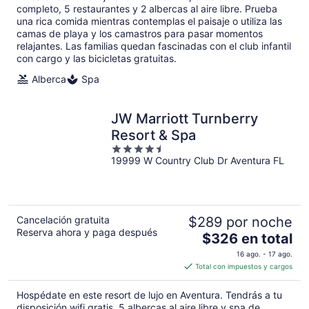
en
completo, 5 restaurantes y 2 albercas al aire libre. Prueba
total
una rica comida mientras contemplas el paisaje o utiliza las
camas de playa y los camastros para pasar momentos
por
relajantes. Las familias quedan fascinadas con el club infantil
noche
con cargo y las bicicletas gratuitas.
Alberca
Spa
JW Marriott Turnberry
Resort & Spa
4.5
19999 W Country Club Dr Aventura FL
out
of
5
Cancelación gratuita
$289 por noche
Reserva ahora y paga después
El
$326 en total
precio
16 ago. - 17 ago.
es
Total con impuestos y cargos
de
$326
Hospédate en este resort de lujo en Aventura. Tendrás a tu
en
disposición wifi gratis, 5 albercas al aire libre y spa de