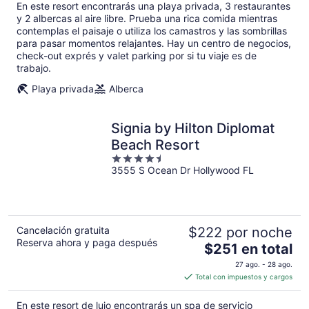
$183
En este resort encontrarás una playa privada, 3 restaurantes
en
y 2 albercas al aire libre. Prueba una rica comida mientras
total
contemplas el paisaje o utiliza los camastros y las sombrillas
para pasar momentos relajantes. Hay un centro de negocios,
por
check-out exprés y valet parking por si tu viaje es de
noche
trabajo.
Playa privada
Alberca
Signia by Hilton Diplomat
Beach Resort
4.5
3555 S Ocean Dr Hollywood FL
out
of
5
Cancelación gratuita
$222 por noche
Reserva ahora y paga después
El
$251 en total
precio
27 ago. - 28 ago.
es
Total con impuestos y cargos
de
$251
En este resort de lujo encontrarás un spa de servicio