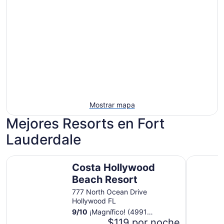
Mostrar mapa
Mejores Resorts en Fort
Lauderdale
Costa Hollywood Beach Resort
Beach Hou
Costa Hollywood
Beach Resort
777 North Ocean Drive
Hollywood FL
9
/
10
¡Magnífico! (4991
opiniones)
$119 por noche