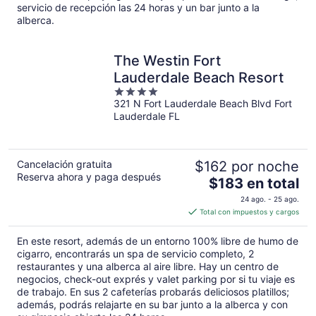
servicio de recepción las 24 horas y un bar junto a la
noche
alberca.
The Westin Fort
Lauderdale Beach Resort
4
321 N Fort Lauderdale Beach Blvd Fort
out
Lauderdale FL
of
5
Cancelación gratuita
$162 por noche
Reserva ahora y paga después
El
$183 en total
precio
24 ago. - 25 ago.
es
Total con impuestos y cargos
de
$183
En este resort, además de un entorno 100% libre de humo de
en
cigarro, encontrarás un spa de servicio completo, 2
total
restaurantes y una alberca al aire libre. Hay un centro de
negocios, check-out exprés y valet parking por si tu viaje es
por
de trabajo. En sus 2 cafeterías probarás deliciosos platillos;
noche
además, podrás relajarte en su bar junto a la alberca y con