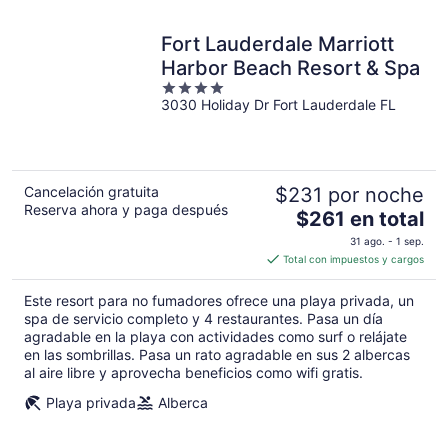
Fort Lauderdale Marriott
Harbor Beach Resort & Spa
4
3030 Holiday Dr Fort Lauderdale FL
out
of
5
Cancelación gratuita
$231 por noche
Reserva ahora y paga después
El
$261 en total
precio
31 ago. - 1 sep.
es
Total con impuestos y cargos
de
$261
Este resort para no fumadores ofrece una playa privada, un
en
spa de servicio completo y 4 restaurantes. Pasa un día
total
agradable en la playa con actividades como surf o relájate
en las sombrillas. Pasa un rato agradable en sus 2 albercas
por
al aire libre y aprovecha beneficios como wifi gratis.
noche
Playa privada
Alberca