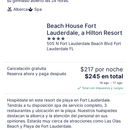
su gimnasio abierto las 24 horas.
Alberca
Spa
Beach House Fort
Lauderdale, a Hilton Resort
4
505 N Fort Lauderdale Beach Blvd Fort
out
Lauderdale FL
of
5
Cancelación gratuita
$217 por noche
Reserva ahora y paga después
El
$245 en total
precio
16 ago. - 17 ago.
es
Total con impuestos y cargos
de
$245
Hospédate en este resort de playa en Fort Lauderdale.
en
Tendrás a tu disposición spa de servicio completo, 3
total
restaurantes y ubicación en la playa. Nuestros huéspedes
destacan la alberca y la atención del personal en sus
por
opiniones. Estarás muy cerca de atracciones como Las Olas
noche
Beach y Playa de Fort Lauderdale.