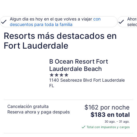
Algun dia es hoy en el que volves a viajar
con
Ahor
descuentos para toda la familia
sele
Resorts más destacados en
Fort Lauderdale
B Ocean Resort Fort
Lauderdale Beach
4
1140 Seabreeze Blvd Fort Lauderdale
out
FL
of
5
Cancelación gratuita
$162 por noche
Reserva ahora y paga después
El
$183 en total
precio
30 ago. - 31 ago.
es
Total con impuestos y cargos
de