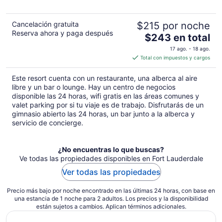
5
Cancelación gratuita
$215 por noche
Reserva ahora y paga después
El
$243 en total
precio
17 ago. - 18 ago.
es
Total con impuestos y cargos
de
$243
Este resort cuenta con un restaurante, una alberca al aire
en
libre y un bar o lounge. Hay un centro de negocios
total
disponible las 24 horas, wifi gratis en las áreas comunes y
valet parking por si tu viaje es de trabajo. Disfrutarás de un
por
gimnasio abierto las 24 horas, un bar junto a la alberca y
noche
servicio de concierge.
¿No encuentras lo que buscas?
Ve todas las propiedades disponibles en Fort Lauderdale
Ver todas las propiedades
Precio más bajo por noche encontrado en las últimas 24 horas, con base en
una estancia de 1 noche para 2 adultos. Los precios y la disponibilidad
están sujetos a cambios. Aplican términos adicionales.