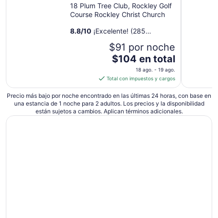
18 Plum Tree Club, Rockley Golf
20
Course Rockley Christ Church
ago
al
8.8
/
10
¡Excelente! (285
21
opiniones)
$91 por noche
ago
El
$104 en total
precio
18 ago. - 19 ago.
es
Total con impuestos y cargos
de
$104
Precio más bajo por noche encontrado en las últimas 24 horas, con base en
una estancia de 1 noche para 2 adultos. Los precios y la disponibilidad
en
están sujetos a cambios. Aplican términos adicionales.
total
por
noche
del
18
ago
al
19
ago