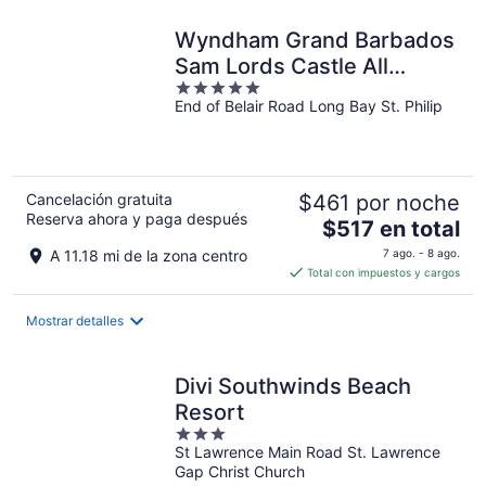
total
por
Wyndham Grand Barbados
noche
Sam Lords Castle All
5
Inclusive Resort
End of Belair Road Long Bay St. Philip
out
of
5
Cancelación gratuita
$461 por noche
Reserva ahora y paga después
El
$517 en total
precio
A 11.18 mi de la zona centro
7 ago. - 8 ago.
es
Total con impuestos y cargos
de
$517
Mostrar detalles
en
total
por
Divi Southwinds Beach
noche
Resort
3
St Lawrence Main Road St. Lawrence
out
Gap Christ Church
of