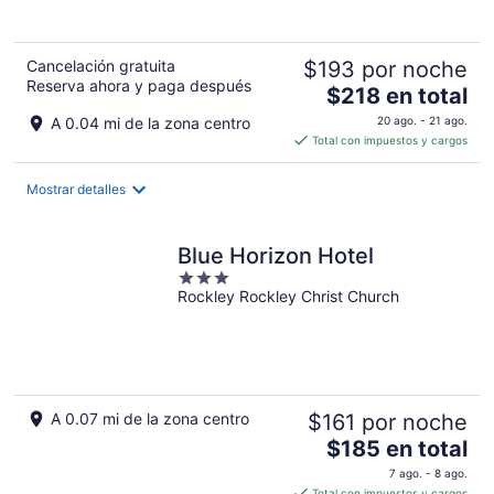
-
16
ago
Cancelación gratuita
$193 por noche
Reserva ahora y paga después
El
$218 en total
precio
A 0.04 mi de la zona centro
20 ago. - 21 ago.
es
Total con impuestos y cargos
de
$218
Mostrar detalles
en
total
por
Blue Horizon Hotel
noche
3
Rockley Rockley Christ Church
out
of
5
A 0.07 mi de la zona centro
$161 por noche
El
$185 en total
precio
7 ago. - 8 ago.
es
Total con impuestos y cargos