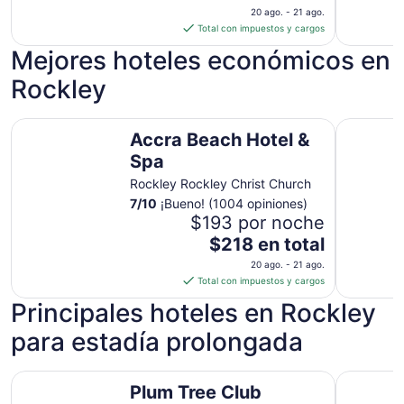
precio
20 ago. - 21 ago.
es
Total con impuestos y cargos
de
Mejores hoteles económicos en
$218
en
Rockley
total
por
Accra Beach Hotel & Spa
Adulo Ap
noche
Accra Beach Hotel &
del
Spa
20
Rockley Rockley Christ Church
ago
7
/
10
¡Bueno! (1004 opiniones)
al
$193 por noche
21
ago
El
$218 en total
precio
20 ago. - 21 ago.
es
Total con impuestos y cargos
de
Principales hoteles en Rockley
$218
en
para estadía prolongada
total
por
Plum Tree Club
The Monte
noche
Plum Tree Club
del