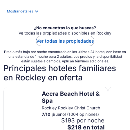
de
$412
Mostrar detalles
en
total
por
¿No encuentras lo que buscas?
noche
Ve todas las propiedades disponibles en Rockley
Ver todas las propiedades
Precio más bajo por noche encontrado en las últimas 24 horas, con base en
una estancia de 1 noche para 2 adultos. Los precios y la disponibilidad
están sujetos a cambios. Aplican términos adicionales.
Principales hoteles familiares
en Rockley en oferta
Accra Beach Hotel & Spa
The Rockl
Accra Beach Hotel &
Spa
Rockley Rockley Christ Church
7
/
10
¡Bueno! (1004 opiniones)
$193 por noche
El
$218 en total