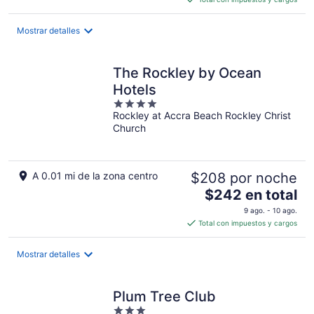
de
$185
Mostrar detalles
en
total
por
The Rockley by Ocean
noche
Hotels
4
Rockley at Accra Beach Rockley Christ
out
Church
of
5
A 0.01 mi de la zona centro
$208 por noche
El
$242 en total
precio
9 ago. - 10 ago.
es
Total con impuestos y cargos
de
$242
Mostrar detalles
en
total
por
Plum Tree Club
noche
3