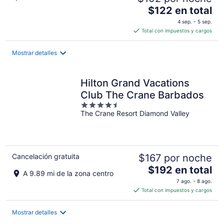
El
$122 en total
precio
4 sep. - 5 sep.
es
Total con impuestos y cargos
de
$122
Mostrar detalles
en
total
por
Hilton Grand Vacations
noche
Club The Crane Barbados
4.5
The Crane Resort Diamond Valley
out
of
5
Cancelación gratuita
$167 por noche
El
$192 en total
A 9.89 mi de la zona centro
precio
7 ago. - 8 ago.
es
Total con impuestos y cargos
de
$192
Mostrar detalles
en