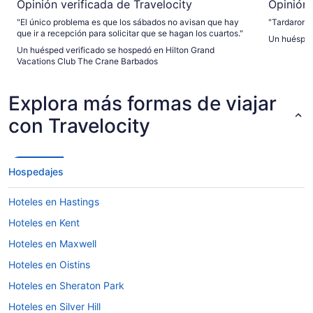
Opinión verificada de Travelocity
Opinión 
"El único problema es que los sábados no avisan que hay
"Tardaron m
que ir a recepción para solicitar que se hagan los cuartos."
Un huésped
Un huésped verificado se hospedó en Hilton Grand
Vacations Club The Crane Barbados
Explora más formas de viajar
con Travelocity
Hospedajes
Hoteles en Hastings
Hoteles en Kent
Hoteles en Maxwell
Hoteles en Oistins
Hoteles en Sheraton Park
Hoteles en Silver Hill