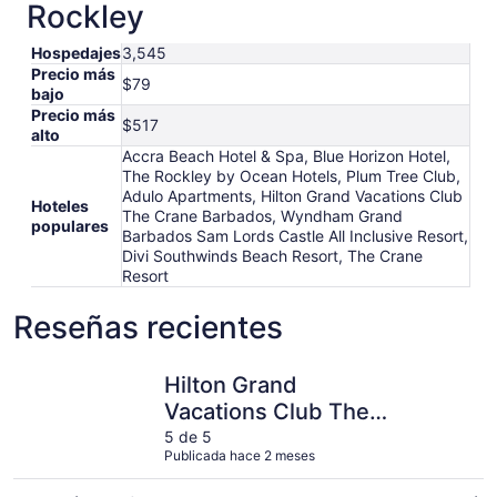
Rockley
Hospedajes
3,545
Precio más
$79
bajo
Precio más
$517
alto
Accra Beach Hotel & Spa, Blue Horizon Hotel,
The Rockley by Ocean Hotels, Plum Tree Club,
Adulo Apartments, Hilton Grand Vacations Club
Hoteles
The Crane Barbados, Wyndham Grand
populares
Barbados Sam Lords Castle All Inclusive Resort,
Divi Southwinds Beach Resort, The Crane
Resort
Reseñas recientes
Hilton Grand Vacations Club The Crane Barbados
Hotel Le 
Hilton Grand
Vacations Club The
Crane Barbados
5 de 5
Publicada hace 2 meses