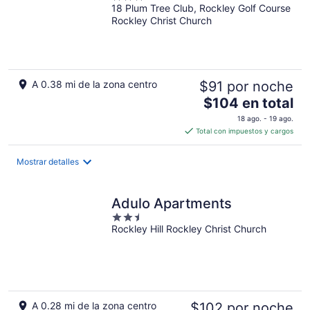
18 Plum Tree Club, Rockley Golf Course
out
Rockley Christ Church
of
5
A 0.38 mi de la zona centro
$91 por noche
El
$104 en total
precio
18 ago. - 19 ago.
es
Total con impuestos y cargos
de
$104
Mostrar detalles
en
total
por
Adulo Apartments
noche
2.5
Rockley Hill Rockley Christ Church
out
of
5
A 0.28 mi de la zona centro
$102 por noche