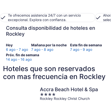
Te ofrecemos asistencia 24/7 con un servicio
Ahor
excepcional. Explora con confianza.
sele
Consulta disponibilidad de hoteles en
Rockley
Consultar
Consultar
Consultar
Hoy
Mañana por la noche
Este fin de semana
precios
precios
precios
6 ago - 7 ago
7 ago - 8 ago
7 ago - 9 ago
en
Consultar
en
en
Próx. fin de semana
Rockley
precios
Rockley
Rockley
14 ago - 16 ago
para
en
para
para
Hoteles que son reservados
hoy,
Rockley
mañana
este
6
para
por
fin
con mas frecuencia en Rockley
ago
el
la
de
-
próximo
noche,
semana,
7
fin
7
7
Accra Beach Hotel & Spa
ago
de
ago
ago
4
semana,
-
-
Rockley Rockley Christ Church
out
14
8
9
of
ago
ago
ago
5