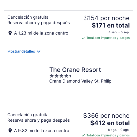
5
Cancelación gratuita
$154 por noche
Reserva ahora y paga después
El
$171 en total
precio
A 1.23 mi de la zona centro
4 sep. - 5 sep.
es
Total con impuestos y cargos
de
$171
Mostrar detalles
en
total
por
The Crane Resort
noche
4.5
Crane Diamond Valley St. Philip
out
of
5
Cancelación gratuita
$366 por noche
Reserva ahora y paga después
El
$412 en total
precio
A 9.82 mi de la zona centro
8 ago. - 9 ago.
es
Total con impuestos y cargos