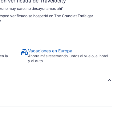
ión verificada de Travelocity
yuno muy caro, no desayunamos ahi"
sped verificado se hospedó en The Grand at Trafalgar
e
Vacaciones en Europa
en la
Ahorra más reservando juntos el vuelo, el hotel
y el auto