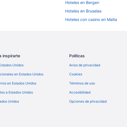
Hoteles en Bergen
Hoteles en Bruselas
Hoteles con casino en Malta
Hoteles todo incluido en Malta
Hoteles familiares en Malta
Hoteles románticos en Malta
Hoteles boutique en Malta
 inspirarte
Políticas
Hoteles con desayuno incluido e
Estados Unidos
Aviso de privacidad
Hoteles con área de juegos en Ma
cionales en Estados Unidos
Cookies
Hoteles con traslado del/al aerop
rros en Estados Unidos
Términos de uso
Hoteles en Malta
tos a Estados Unidos
Accesibilidad
Hoteles en Edimburgo
tados Unidos
Opciones de privacidad
Hoteles en Glasgow
Hoteles en Lisboa
Hoteles en Login