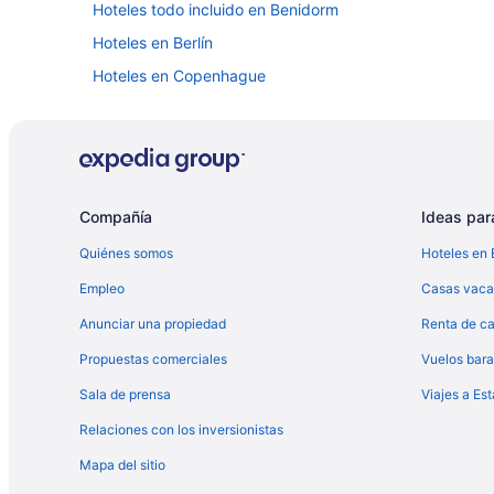
Hoteles todo incluido en Benidorm
Hoteles en Berlín
Hoteles en Copenhague
Hoteles de golf en Malta
Hoteles de lujo en Malta
Hoteles históricos en Malta
Hoteles baratos en Malta
Compañía
Ideas para
Hoteles con cocina en Malta
Quiénes somos
Hoteles en 
Hoteles con guardería en Malta
Empleo
Casas vaca
Hoteles con alberca en Malta
Anunciar una propiedad
Renta de ca
Hoteles que aceptan mascotas en Malta
Propuestas comerciales
Vuelos bara
Hoteles en Dublín
Sala de prensa
Viajes a Es
Hoteles en Florencia
Relaciones con los inversionistas
Hoteles todo incluido en Las Palmas de Gran Canaria
Mapa del sitio
Hoteles en Liverpool