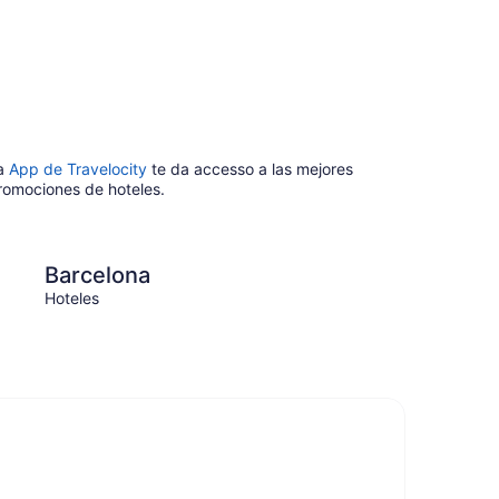
a
App de Travelocity
te da accesso a las mejores
romociones de hoteles.
París
Barcelona
Parí
Hoteles
Hotele