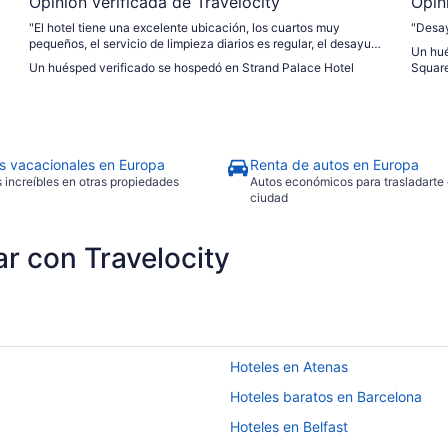
Opinión verificada de Travelocity
Opin
"El hotel tiene una excelente ubicación, los cuartos muy
"Desa
pequeños, el servicio de limpieza diarios es regular, el desayuno
Un hué
bastante bueno"
Un huésped verificado se hospedó en Strand Palace Hotel
Squar
s vacacionales en Europa
Renta de autos en Europa
s increíbles en otras propiedades
Autos económicos para trasladarte 
ciudad
ar con Travelocity
Hoteles en Atenas
Hoteles baratos en Barcelona
Hoteles en Belfast