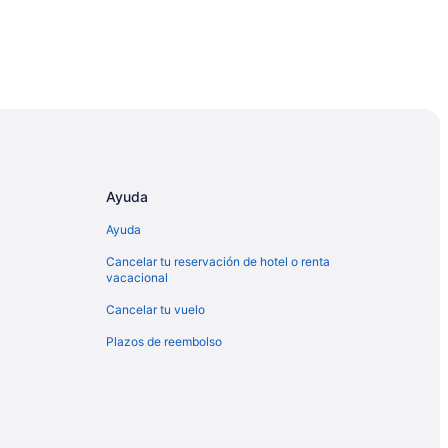
Ayuda
n Malta
Ayuda
lta
Cancelar tu reservación de hotel o renta
vacacional
uerto en Malta
Cancelar tu vuelo
Plazos de reembolso