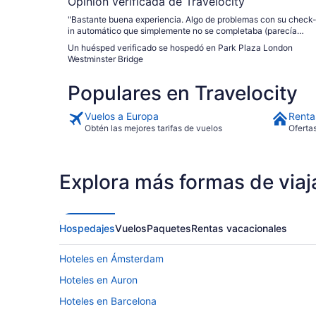
Opinión verificada de Travelocity
"Bastante buena experiencia. Algo de problemas con su check-
in automático que simplemente no se completaba (parecía
relacionado a haber resevado por plataforma). Lo demas
Un huésped verificado se hospedó en Park Plaza London
bastante bien, el personal fue muy amable, atento y nos
Westminster Bridge
ayudaron mucho cuando fue necesario. Le restamos una
estrella porque no hacen limpieza diaria de la habitación, pero
Populares en Travelocity
no lo indican, parece como que un "opt-in" pero en realidad no
hay otra opción. Lo entendemos por cuidar agua, falta de
personal pero deberían ser más claros u ofrecer alguna
Vuelos a Europa
Renta
compensación por ello. El buffet bastante limitado pero
Obtén las mejores tarifas de vuelos
Oferta
suficienctey de gran ayuda. Las habitaciones en buenas
condiciones aunque la nuestra tenía una mínima fuga de agua
en el toilet lo que me preocupó por constantemente dejar
escapar un poco de agua."
Explora más formas de viaj
Hospedajes
Vuelos
Paquetes
Rentas vacacionales
Hoteles en Ámsterdam
Hoteles en Auron
Hoteles en Barcelona