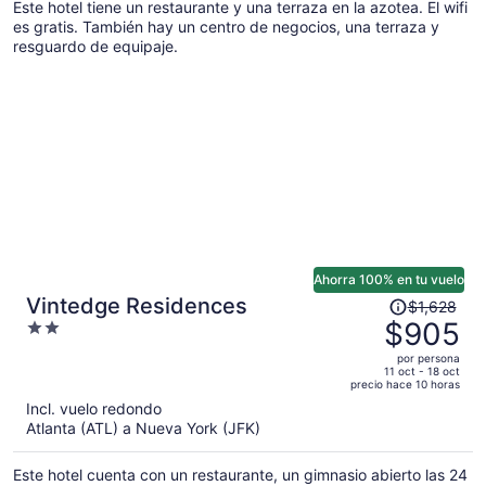
Este hotel tiene un restaurante y una terraza en la azotea. El wifi
de
es gratis. También hay un centro de negocios, una terraza y
$1,445
resguardo de equipaje.
por
persona
Ahorra 100% en tu vuelo
El
Vintedge Residences
$1,628
precio
$905
2
era
out
por persona
de
of
11 oct - 18 oct
precio hace 10 horas
$1,628
5
Incl. vuelo redondo
y
Atlanta (ATL) a Nueva York (JFK)
ahora
es
Este hotel cuenta con un restaurante, un gimnasio abierto las 24
de