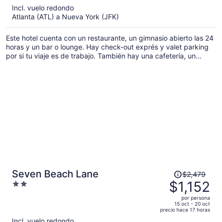
5
Incl. vuelo redondo
y
Atlanta (ATL) a Nueva York (JFK)
ahora
es
Este hotel cuenta con un restaurante, un gimnasio abierto las 24
de
horas y un bar o lounge. Hay check-out exprés y valet parking
$673
por si tu viaje es de trabajo. También hay una cafetería, un
por
snack bar o deli y resguardo de equipaje.
persona
El
Seven Beach Lane
$2,479
precio
$1,152
2
era
out
por persona
de
of
15 oct - 20 oct
precio hace 17 horas
$2,479
5
Incl. vuelo redondo