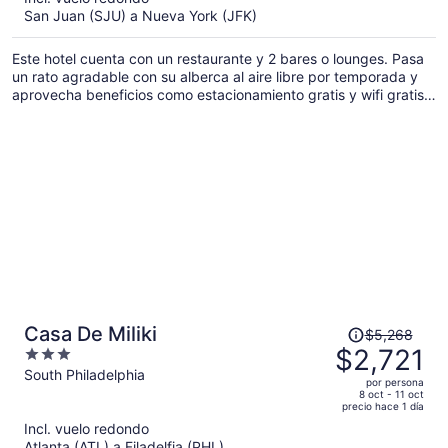
y
San Juan (SJU) a Nueva York (JFK)
ahora
es
Este hotel cuenta con un restaurante y 2 bares o lounges. Pasa
de
un rato agradable con su alberca al aire libre por temporada y
$1,152
aprovecha beneficios como estacionamiento gratis y wifi gratis.
por
También hay un jardín, resguardo de equipaje y servicio de
persona
concierge.
El
Casa De Miliki
$5,268
precio
$2,721
3
era
out
South Philadelphia
por persona
de
of
8 oct - 11 oct
precio hace 1 día
$5,268
5
Incl. vuelo redondo
y
Atlanta (ATL) a Filadelfia (PHL)