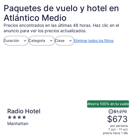
Paquetes de vuelo y hotel en
Atlántico Medio
Precios encontrados en las últimas 48 horas. Haz clic en el
anuncio para ver los precios actualizados.
Duración
Categoría
Clase
Eliminar todos los filtros
Ahorra 100% en tu vuelo
El
Radio Hotel
$1,270
precio
$673
4
era
out
Manhattan
por persona
de
of
7 oct - 11 oct
precio hace 1 día
$1,270