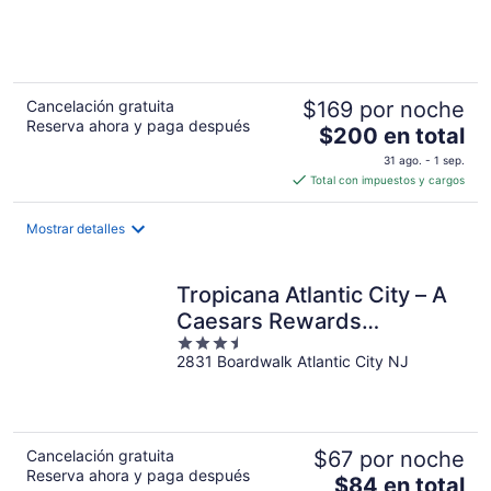
of
5
Cancelación gratuita
$169 por noche
Reserva ahora y paga después
El
$200 en total
precio
31 ago. - 1 sep.
es
Total con impuestos y cargos
de
$200
Mostrar detalles
en
total
por
Tropicana Atlantic City – A
noche
Caesars Rewards
3.5
Destination
2831 Boardwalk Atlantic City NJ
out
of
5
Cancelación gratuita
$67 por noche
Reserva ahora y paga después
El
$84 en total