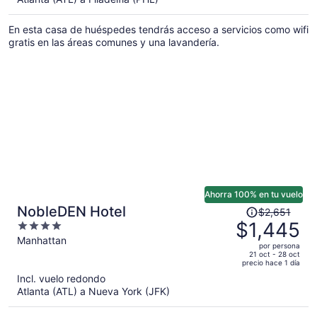
ahora
es
En esta casa de huéspedes tendrás acceso a servicios como wifi
de
gratis en las áreas comunes y una lavandería.
$2,721
por
persona
Ahorra 100% en tu vuelo
El
NobleDEN Hotel
$2,651
precio
$1,445
4
era
out
Manhattan
por persona
de
of
21 oct - 28 oct
precio hace 1 día
$2,651
5
Incl. vuelo redondo
y
Atlanta (ATL) a Nueva York (JFK)
ahora
es