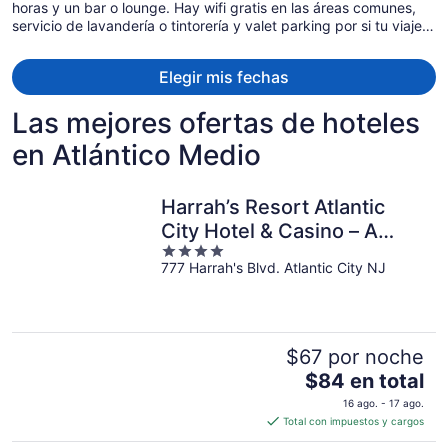
horas y un bar o lounge. Hay wifi gratis en las áreas comunes,
$905
servicio de lavandería o tintorería y valet parking por si tu viaje
por
es de trabajo. Aquí también contarás con estacionamiento, una
persona
terraza y resguardo de equipaje.
Elegir mis fechas
Las mejores ofertas de hoteles
en Atlántico Medio
Harrah’s Resort Atlantic
City Hotel & Casino – A
4
Caesars Rewards
777 Harrah's Blvd. Atlantic City NJ
out
Destination
of
5
$67 por noche
El
$84 en total
precio
16 ago. - 17 ago.
es
Total con impuestos y cargos
de