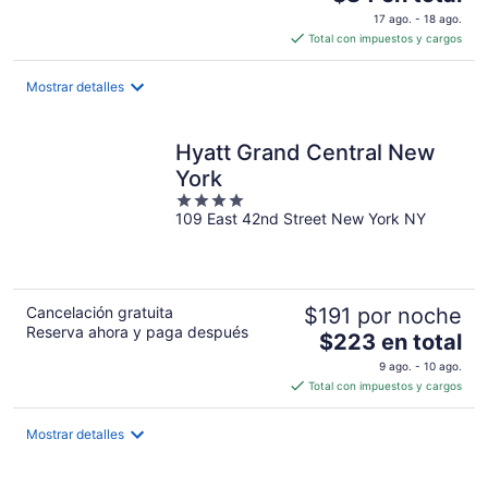
precio
17 ago. - 18 ago.
es
Total con impuestos y cargos
de
$84
Mostrar detalles
en
total
por
Hyatt Grand Central New
noche
York
4
109 East 42nd Street New York NY
out
of
5
Cancelación gratuita
$191 por noche
Reserva ahora y paga después
El
$223 en total
precio
9 ago. - 10 ago.
es
Total con impuestos y cargos
de
$223
Mostrar detalles
en
total