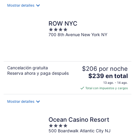
$84
Mostrar detalles
en
total
por
ROW NYC
noche
4
700 8th Avenue New York NY
out
of
5
Cancelación gratuita
$206 por noche
Reserva ahora y paga después
El
$239 en total
precio
13 ago. - 14 ago.
es
Total con impuestos y cargos
de
$239
Mostrar detalles
en
total
por
Ocean Casino Resort
noche
4
500 Boardwalk Atlantic City NJ
out