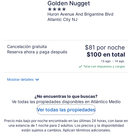
por
Golden Nugget
noche
4
Huron Avenue And Brigantine Blvd
out
Atlantic City NJ
of
5
Cancelación gratuita
$81 por noche
Reserva ahora y paga después
El
$100 en total
precio
13 ago. - 14 ago.
es
Total con impuestos y cargos
de
$100
Mostrar detalles
en
total
por
¿No encuentras lo que buscas?
noche
Ve todas las propiedades disponibles en Atlántico Medio
Ver todas las propiedades
Precio más bajo por noche encontrado en las últimas 24 horas, con base en
una estancia de 1 noche para 2 adultos. Los precios y la disponibilidad
están sujetos a cambios. Aplican términos adicionales.