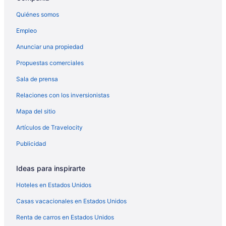
Hoteles en Kirkman North
Quiénes somos
Hoteles en Kirkman South
Empleo
Hoteles en Mercy Drive
Anunciar una propiedad
Hoteles en Metro West
Propuestas comerciales
Hoteles todo incluido en Millenia
Sala de prensa
Cabañas en Northwest Orlando
Relaciones con los inversionistas
Condominios en Northwest Orlando
Mapa del sitio
Apartamentos en Northwest Orlando
Apart-Hoteles en Ocoee
Artículos de Travelocity
Cabañas en Ocoee
Publicidad
Condominios en Ocoee
Ideas para inspirarte
Apartamentos en Ocoee
Hoteles en Estados Unidos
Hoteles que aceptan mascotas en Ocoee
Casas vacacionales en Estados Unidos
Hoteles en Ocoee
Renta de carros en Estados Unidos
Moteles en Ocoee