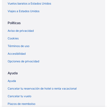
Casas vacacionales en Orlando
Vuelos baratos a Estados Unidos
Hoteles baratos en Orlando
Viajes a Estados Unidos
Hoteles con desayuno incluido en Orlando
Políticas
Hoteles con parque acuático en Orlando
Aviso de privacidad
Hoteles en Orlando
Cookies
Moteles en Orlando
Términos de uso
Villas en Orlando
Hoteles en Orlovista
Accesibilidad
Hoteles cerca de Parque Magic Kingdom®
Opciones de privacidad
Hoteles cerca de Parque temático The Wizarding World of Harry
PotterTM
Ayuda
Hoteles cerca de Parque temático Universal Studios FloridaTM
Ayuda
Hoteles cerca de Parque temático Universal’s Islands of
Cancelar tu reservación de hotel o renta vacacional
AdventureTM
Cancelar tu vuelo
Hoteles en Pine Hills
Plazos de reembolso
Hoteles cerca de Resort de Walt Disney World®