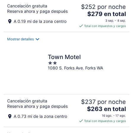
ago
Cancelación gratuita
$252 por noche
Reserva ahora y paga después
El
$279 en total
precio
A 0.19 mi de la zona centro
3 sep. - 4 sep.
es
Total con impuestos y cargos
de
$279
Mostrar detalles
en
total
por
Town Motel
noche
2
1080 S. Forks Ave. Forks WA
out
of
5
Cancelación gratuita
$237 por noche
Reserva ahora y paga después
El
$263 en total
precio
A 0.73 mi de la zona centro
16 ago. - 17 ago.
es
Total con impuestos y cargos
de
$263