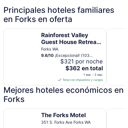
Hoteles de 3 estrellas
Principales hoteles familiares
12 propiedades
en Forks en oferta
Rainforest Valley Guest House Retreat in Forks 家
The Forks
Rainforest Valley
Guest House Retreat
in Forks 家
Forks WA
9.6
/
10
¡Excepcional! (103
opiniones)
$321 por noche
El
$362 en total
precio
1 sep. - 2 sep.
es
Total con impuestos y cargos
de
Mejores hoteles económicos en
$362
en
Forks
total
por
The Forks Motel
Pacific In
noche
The Forks Motel
del
351 S. Forks Ave Forks WA
1