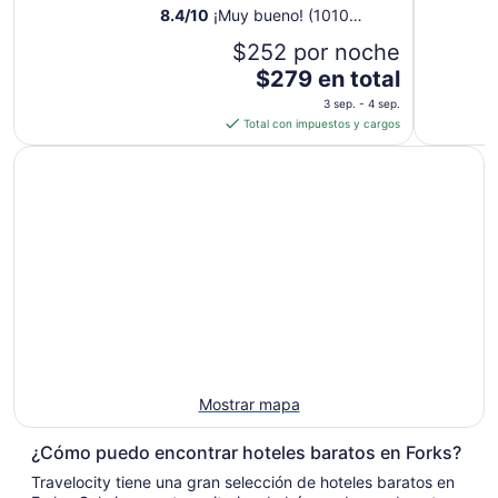
sep
8.4
/
10
¡Muy bueno! (1010
al
opiniones)
$252 por noche
2
sep
El
$279 en total
precio
3 sep. - 4 sep.
es
Total con impuestos y cargos
de
$279
en
total
por
noche
del
3
sep
al
4
sep
Mostrar mapa
¿Cómo puedo encontrar hoteles baratos en Forks?
Travelocity tiene una gran selección de hoteles baratos en