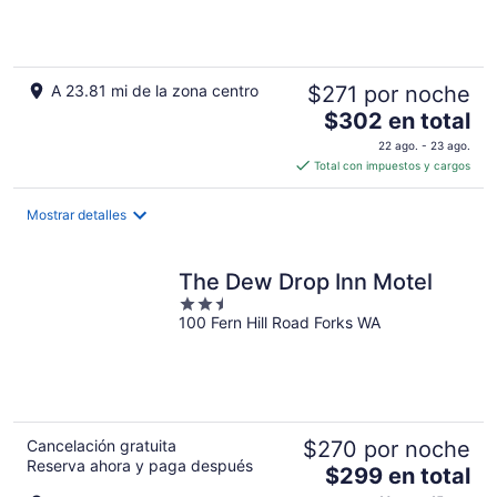
5
A 23.81 mi de la zona centro
$271 por noche
El
$302 en total
precio
22 ago. - 23 ago.
es
Total con impuestos y cargos
de
$302
Mostrar detalles
en
total
por
The Dew Drop Inn Motel
noche
2.5
100 Fern Hill Road Forks WA
out
of
5
Cancelación gratuita
$270 por noche
Reserva ahora y paga después
El
$299 en total
precio