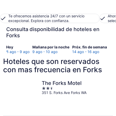
Te ofrecemos asistencia 24/7 con un servicio
Ahor
excepcional. Explora con confianza.
sele
Consulta disponibilidad de hoteles en
Forks
Consultar
Consultar
Consultar
Hoy
Mañana por la noche
Próx. fin de semana
precios
precios
precios
8 ago - 9 ago
9 ago - 10 ago
14 ago - 16 ago
en
en
en
Hoteles que son reservados
Forks
Forks
Forks
para
para
para
con mas frecuencia en Forks
hoy,
mañana
el
8
por
próximo
ago
la
fin
The Forks Motel
-
noche,
de
2.5
9
9
semana,
351 S. Forks Ave Forks WA
out
ago
ago
14
of
-
ago
5
10
-
ago
16