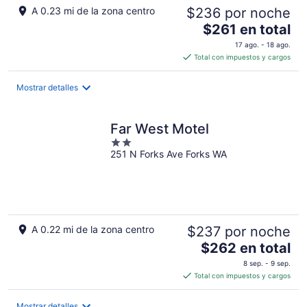
A 0.23 mi de la zona centro
$236 por noche
El
$261 en total
precio
17 ago. - 18 ago.
es
Total con impuestos y cargos
de
$261
Mostrar detalles
en
total
por
Far West Motel
noche
2
251 N Forks Ave Forks WA
out
of
5
A 0.22 mi de la zona centro
$237 por noche
El
$262 en total
precio
8 sep. - 9 sep.
es
Total con impuestos y cargos
de
$262
Mostrar detalles