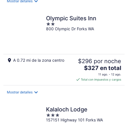
Mostrar detalles
en
total
por
Olympic Suites Inn
noche
2
800 Olympic Dr Forks WA
out
of
5
A 0.72 mi de la zona centro
$296 por noche
El
$327 en total
precio
11 ago. - 12 ago.
es
Total con impuestos y cargos
de
$327
Mostrar detalles
en
total
por
Kalaloch Lodge
noche
3
157151 Highway 101 Forks WA
out
of