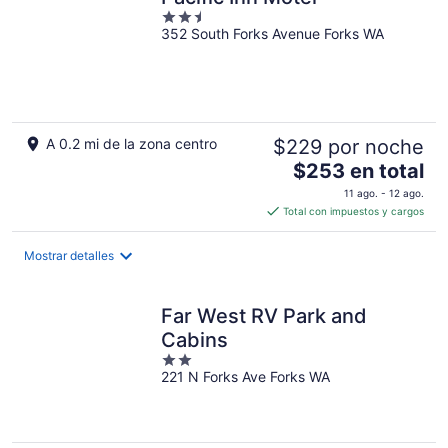
noche
2.5
352 South Forks Avenue Forks WA
out
of
5
A 0.2 mi de la zona centro
$229 por noche
El
$253 en total
precio
11 ago. - 12 ago.
es
Total con impuestos y cargos
de
$253
Mostrar detalles
en
total
por
Far West RV Park and
noche
Cabins
2
221 N Forks Ave Forks WA
out
of
5