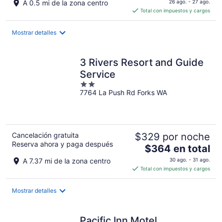
A 0.5 mi de la zona centro
26 ago. - 27 ago.
es
Total con impuestos y cargos
de
$299
Mostrar detalles
en
total
por
3 Rivers Resort and Guide
noche
Service
2
7764 La Push Rd Forks WA
out
of
5
Cancelación gratuita
$329 por noche
Reserva ahora y paga después
El
$364 en total
precio
A 7.37 mi de la zona centro
30 ago. - 31 ago.
es
Total con impuestos y cargos
de
$364
Mostrar detalles
en
total
por
Pacific Inn Motel