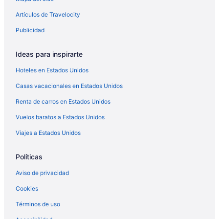
Hoteles con casino en Port Angeles
Artículos de Travelocity
Hoteles de negocios en Port Angeles
Publicidad
Hoteles románticos en Port Angeles
Hoteles baratos en Port Angeles
Ideas para inspirarte
Hoteles cerca del lago en Port Angeles
Hoteles en Estados Unidos
Hoteles en Port Angeles
Casas vacacionales en Estados Unidos
Moteles en Port Angeles
Renta de carros en Estados Unidos
Hoteles en Quinault
Vuelos baratos a Estados Unidos
Moteles en Reserva indígena de los makah
Viajes a Estados Unidos
Cabañas en Reserva indígena de Quileute
Hoteles en Snug Harbor
Políticas
Apart-Hoteles en Washington
Aviso de privacidad
Cabañas en Washington
Cookies
Campings en Washington
Términos de uso
Casas de campo en Washington