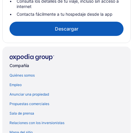
Hoteles con alberca en La Push
Consulta los detalles de tu viaje, incluso sin acceso a
internet
Hoteles en La Push
Contacta fácilmente a tu hospedaje desde la app
Moteles en La Push
Hoteles cerca de Lago Crescent
Descargar
Hoteles en Neah Bay
Casas de huéspedes en Pacific Beach
Condominios en Pacific Beach
Hoteles con restaurante en Pacific Beach
Compañía
Hoteles que aceptan mascotas en Pacific Beach
Quiénes somos
Hoteles en Pacific Beach
Empleo
Hoteles cerca de Parque Nacional Olympic
Anunciar una propiedad
Cabañas en Port Angeles
Propuestas comerciales
Campings en Port Angeles
Sala de prensa
Condominios en Port Angeles
Relaciones con los inversionistas
Hoteles en Port Angeles East
Mapa del sitio