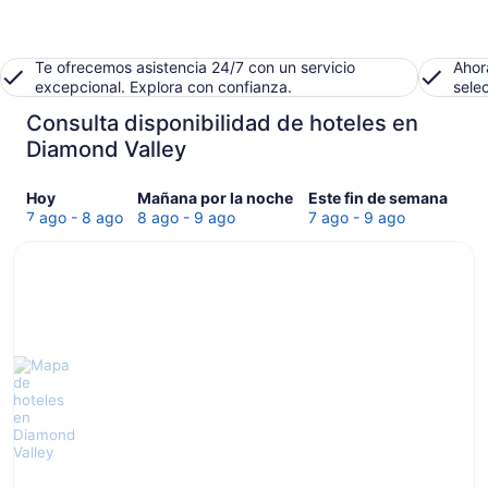
Te ofrecemos asistencia 24/7 con un servicio
Ahor
excepcional. Explora con confianza.
sele
Consulta disponibilidad de hoteles en
Diamond Valley
Consultar
Consultar
Consultar
Hoy
Mañana por la noche
Este fin de semana
precios
precios
precios
7 ago - 8 ago
8 ago - 9 ago
7 ago - 9 ago
en
en
en
Diamond
Diamond
Diamond
Valley
Valley
Valley
para
para
para
hoy,
mañana
este
7
por
fin
ago
la
de
-
noche,
semana,
8
8
7
ago
ago
ago
-
-
9
9