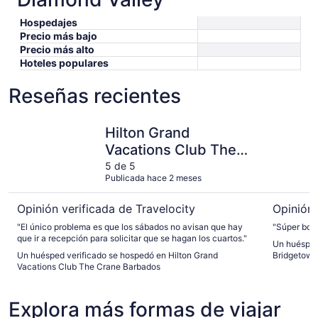
Hospedajes
Precio más bajo
Precio más alto
Hoteles populares
Reseñas recientes
Hilton Grand Vacations Club The Crane Barbados
Hotel Ind
Hilton Grand
Vacations Club The
Crane Barbados
5 de 5
Publicada hace 2 meses
Opinión verificada de Travelocity
Opinión 
"El único problema es que los sábados no avisan que hay
"Súper boni
que ir a recepción para solicitar que se hagan los cuartos."
Un huésped
Un huésped verificado se hospedó en Hilton Grand
Bridgetown
Vacations Club The Crane Barbados
Explora más formas de viajar