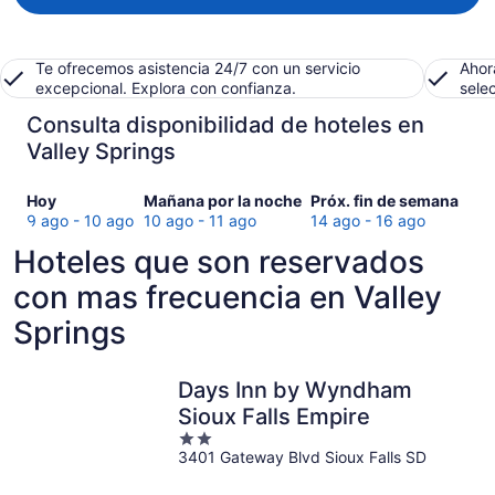
Te ofrecemos asistencia 24/7 con un servicio
Ahor
excepcional. Explora con confianza.
sele
Consulta disponibilidad de hoteles en
Valley Springs
Consultar
Consultar
Consultar
Hoy
Mañana por la noche
Próx. fin de semana
precios
precios
precios
9 ago - 10 ago
10 ago - 11 ago
14 ago - 16 ago
en
en
en
Hoteles que son reservados
Valley
Valley
Valley
Springs
Springs
Springs
con mas frecuencia en Valley
para
para
para
Springs
hoy,
mañana
el
9
por
próximo
ago
la
fin
Days Inn by Wyndham
-
noche,
de
Sioux Falls Empire
10
10
semana,
ago
ago
2
14
3401 Gateway Blvd Sioux Falls SD
-
out
ago
11
of
-