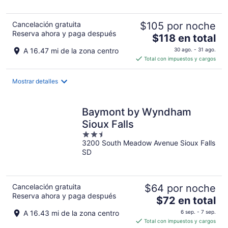
5
Cancelación gratuita
$105 por noche
Reserva ahora y paga después
El
$118 en total
precio
A 16.47 mi de la zona centro
30 ago. - 31 ago.
es
Total con impuestos y cargos
de
$118
Mostrar detalles
en
total
por
Baymont by Wyndham
noche
Sioux Falls
2.5
3200 South Meadow Avenue Sioux Falls
out
SD
of
5
Cancelación gratuita
$64 por noche
Reserva ahora y paga después
El
$72 en total
precio
A 16.43 mi de la zona centro
6 sep. - 7 sep.
es
Total con impuestos y cargos