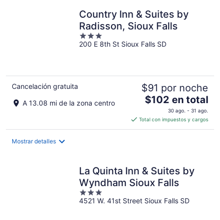
total
por
Country Inn & Suites by
noche
Radisson, Sioux Falls
3
200 E 8th St Sioux Falls SD
out
of
5
Cancelación gratuita
$91 por noche
El
$102 en total
A 13.08 mi de la zona centro
precio
30 ago. - 31 ago.
es
Total con impuestos y cargos
de
$102
Mostrar detalles
en
total
por
La Quinta Inn & Suites by
noche
Wyndham Sioux Falls
3
4521 W. 41st Street Sioux Falls SD
out
of