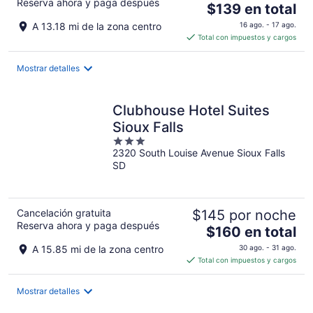
Reserva ahora y paga después
El
$139 en total
precio
A 13.18 mi de la zona centro
16 ago. - 17 ago.
es
Total con impuestos y cargos
de
$139
Mostrar detalles
en
total
por
Clubhouse Hotel Suites
noche
Sioux Falls
3
2320 South Louise Avenue Sioux Falls
out
SD
of
5
Cancelación gratuita
$145 por noche
Reserva ahora y paga después
El
$160 en total
precio
A 15.85 mi de la zona centro
30 ago. - 31 ago.
es
Total con impuestos y cargos
de
$160
Mostrar detalles
en