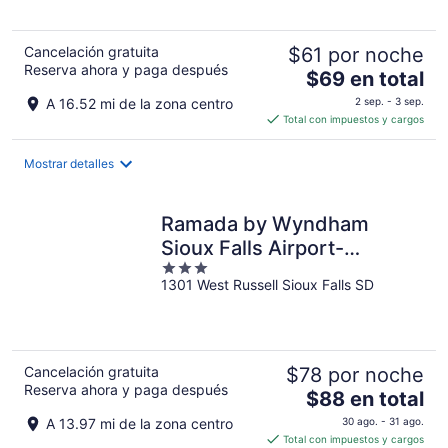
ago
5
16
ago
Cancelación gratuita
$61 por noche
Reserva ahora y paga después
El
$69 en total
precio
A 16.52 mi de la zona centro
2 sep. - 3 sep.
es
Total con impuestos y cargos
de
$69
Mostrar detalles
en
total
por
Ramada by Wyndham
noche
Sioux Falls Airport-
3
Waterpark & Event Ctr
1301 West Russell Sioux Falls SD
out
of
5
Cancelación gratuita
$78 por noche
Reserva ahora y paga después
El
$88 en total
precio
A 13.97 mi de la zona centro
30 ago. - 31 ago.
es
Total con impuestos y cargos