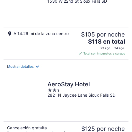
1530 W 22nd St Sioux Falls SD
out
of
5
A 14.26 mi de la zona centro
$105 por noche
El
$118 en total
precio
23 ago. - 24 ago.
es
Total con impuestos y cargos
de
$118
Mostrar detalles
en
total
por
AeroStay Hotel
noche
2.5
2821 N Jaycee Lane Sioux Falls SD
out
of
5
Cancelación gratuita
$125 por noche