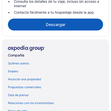
Hoteles con wifi en Canistota
Consulta los detalles de tu viaje, incluso sin acceso a
internet
Hoteles con desayuno incluido en Canistota
Contacta fácilmente a tu hospedaje desde la app
Hoteles de Independent en Canistota
Hoteles en Canistota
Descargar
Moteles en Canistota
Apartamentos en Canton
Hoteles en Centro de la ciudad de Sioux Falls
Hoteles en Colman
Compañía
Moteles en Colton
Quiénes somos
Hoteles en Crooks
Empleo
Moteles en Crooks
Anunciar una propiedad
Hoteles en Condado de Brookings
Propuestas comerciales
Cabañas en Garretson
Sala de prensa
Hoteles en Harrisburg
Relaciones con los inversionistas
Cabañas en Hartford
Mapa del sitio