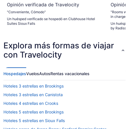
Opinión verificada de Travelocity
Opinión 
"Conveniente, Cómodo"
"Rooms were
in charge of
Un huésped verificado se hospedó en Clubhouse Hotel
Suites Sioux Falls
Un huésped
by Radisson
Explora más formas de viajar
con Travelocity
Hospedajes
Vuelos
Autos
Rentas vacacionales
Hoteles 3 estrellas en Brookings
Hoteles 3 estrellas en Canistota
Hoteles 4 estrellas en Crooks
Hoteles 5 estrellas en Brookings
Hoteles 5 estrellas en Sioux Falls