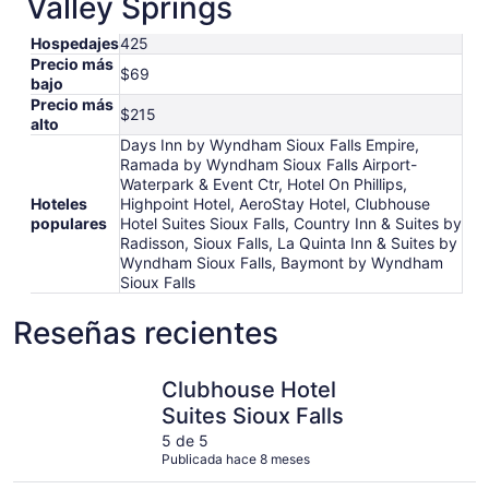
Valley Springs
Hospedajes
425
Precio más
$69
bajo
Precio más
$215
alto
Days Inn by Wyndham Sioux Falls Empire,
Ramada by Wyndham Sioux Falls Airport-
Waterpark & Event Ctr, Hotel On Phillips,
Hoteles
Highpoint Hotel, AeroStay Hotel, Clubhouse
populares
Hotel Suites Sioux Falls, Country Inn & Suites by
Radisson, Sioux Falls, La Quinta Inn & Suites by
Wyndham Sioux Falls, Baymont by Wyndham
Sioux Falls
Reseñas recientes
Clubhouse Hotel Suites Sioux Falls
Country In
Clubhouse Hotel
Suites Sioux Falls
5 de 5
Publicada hace 8 meses