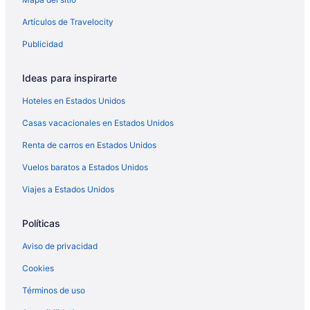
Hoteles en Hartford
Artículos de Travelocity
Moteles en Hartford
Publicidad
Hoteles en Humboldt
Hoteles en Lennox
Ideas para inspirarte
Apartamentos en Madison
Hoteles en Estados Unidos
Hoteles baratos en Madison
Casas vacacionales en Estados Unidos
Hoteles en Madison
Renta de carros en Estados Unidos
Hoteles en Ramona
Vuelos baratos a Estados Unidos
Apartamentos en Salem
Viajes a Estados Unidos
Hoteles en Salem
Moteles en Salem
Políticas
Cabañas en Sioux Falls
Aviso de privacidad
Casas de ciudad en Sioux Falls
Cookies
Casas vacacionales en Sioux Falls
Términos de uso
Apartamentos en Sioux Falls