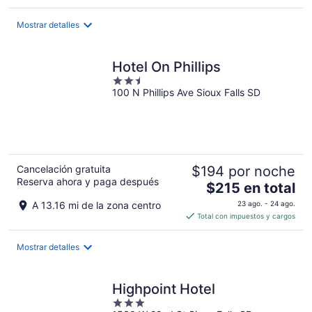
de
$88
Mostrar detalles
en
total
por
Hotel On Phillips
noche
2.5
100 N Phillips Ave Sioux Falls SD
out
of
5
Cancelación gratuita
$194 por noche
Reserva ahora y paga después
El
$215 en total
precio
A 13.16 mi de la zona centro
23 ago. - 24 ago.
es
Total con impuestos y cargos
de
$215
Mostrar detalles
en
total
por
Highpoint Hotel
noche
3