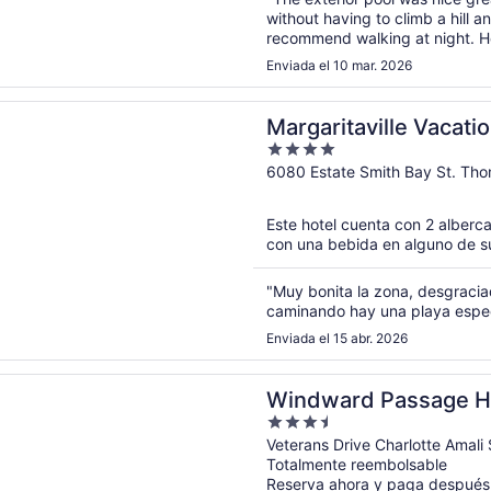
without having to climb a hill a
recommend walking at night. Ho
bedsheets was dirty whick look t
Enviada el 10 mar. 2026
rá en una nueva ventana
taville Vacation Club - St. Thomas
Margaritaville Vacatio
4
Thomas
out
6080 Estate Smith Bay St. Th
of
5
Este hotel cuenta con 2 albercas
con una bebida en alguno de sus
"Muy bonita la zona, desgracia
caminando hay una playa espec
Enviada el 15 abr. 2026
rá en una nueva ventana
d Passage Hotel
Windward Passage H
3.5
out
Veterans Drive Charlotte Amali
Totalmente reembolsable
of
Reserva ahora y paga después
5