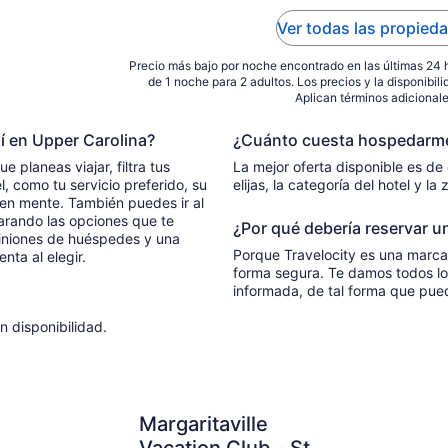
Ver todas las propied
Precio más bajo por noche encontrado en las últimas 24 
de 1 noche para 2 adultos. Los precios y la disponibil
Aplican términos adicionale
í en Upper Carolina?
¿Cuánto cuesta hospedarme 
 planeas viajar, filtra tus
La mejor oferta disponible es de
, como tu servicio preferido, su
elijas, la categoría del hotel y l
 en mente. También puedes ir al
arando las opciones que te
¿Por qué debería reservar un
iniones de huéspedes y una
Porque Travelocity es una marca
ta al elegir.
forma segura. Te damos todos lo
informada, de tal forma que pued
n disponibilidad.
Margaritaville Vacation Club - St. Thomas
Lindbergh 
Margaritaville