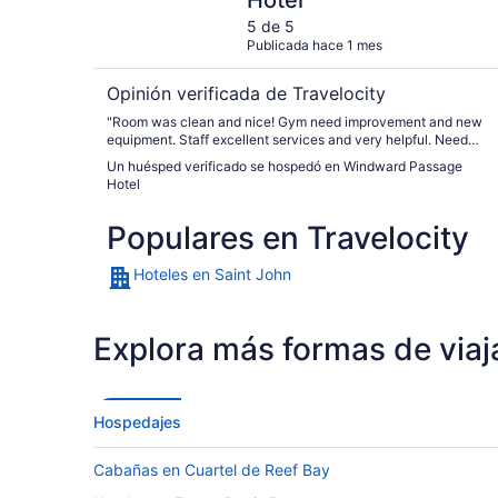
Hotel
5 de 5
Publicada hace 1 mes
Opinión verificada de Travelocity
"Room was clean and nice! Gym need improvement and new
equipment. Staff excellent services and very helpful. Need
again to open breakfast. The nearest was Frenchtown with
Un huésped verificado se hospedó en Windward Passage
excellent food!"
Hotel
Populares en Travelocity
Hoteles en Saint John
Explora más formas de viaj
Hospedajes
Cabañas en Cuartel de Reef Bay