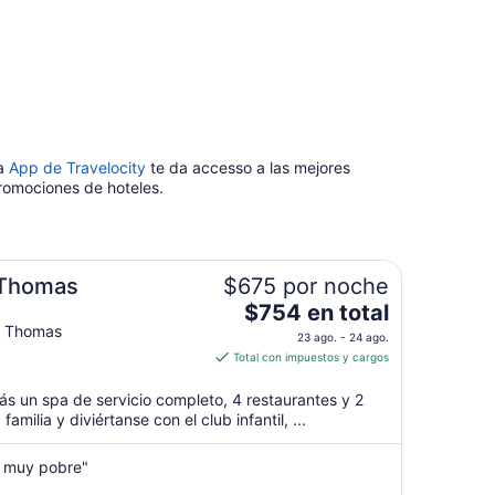
a
App de Travelocity
te da accesso a las mejores
romociones de hoteles.
. Thomas
$675 por noche
El
$754 en total
precio
. Thomas
23 ago. - 24 ago.
es
Total con impuestos y cargos
de
$754
rás un spa de servicio completo, 4 restaurantes y 2
en
 familia y diviértanse con el club infantil, ...
total
por
o muy pobre"
noche