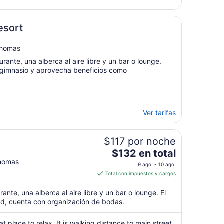
del
23
ago
esort
al
24
Thomas
ago
rante, una alberca al aire libre y un bar o lounge.
 gimnasio y aprovecha beneficios como
Ver tarifas
$117 por noche
El
$132 en total
precio
homas
9 ago. - 10 ago.
es
Total con impuestos y cargos
de
$132
ante, una alberca al aire libre y un bar o lounge. El
en
dad, cuenta con organización de bodas.
total
por
t place to relax. It is walking distance to main street