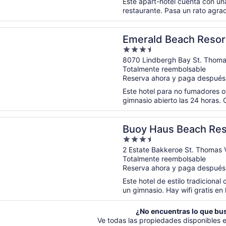
Este apart-hotel cuenta con una
restaurante. Pasa un rato agra
rá en una nueva ventana
 Beach Resort
Emerald Beach Resor
3.5
out
8070 Lindbergh Bay St. Thoma
Totalmente reembolsable
of
Reserva ahora y paga después
5
Este hotel para no fumadores of
gimnasio abierto las 24 horas. C
rá en una nueva ventana
us Beach Resort St. Thomas, Autograph Collection
Buoy Haus Beach Res
3.5
Autograph Collection
out
2 Estate Bakkeroe St. Thomas 
Totalmente reembolsable
of
Reserva ahora y paga después
5
Este hotel de estilo tradicional
un gimnasio. Hay wifi gratis en 
¿No encuentras lo que bu
Ve todas las propiedades disponibles 