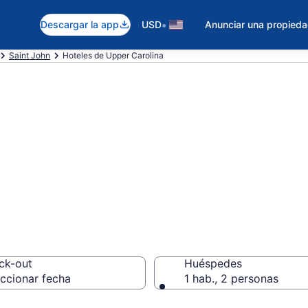
•
Descargar la app
USD
Anunciar una propied
Saint John
Hoteles de Upper Carolina
teles en Upper C
ck-out
Huéspedes
ccionar fecha
1 hab., 2 personas