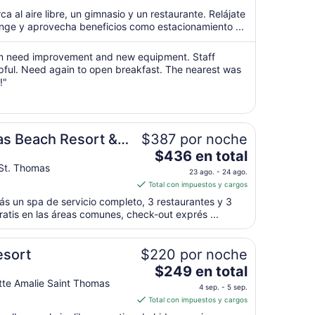
$183
a al aire libre, un gimnasio y un restaurante. Relájate
en
nge y aprovecha beneficios como estacionamiento ...
total
por
m need improvement and new equipment. Staff
noche
lpful. Need again to open breakfast. The nearest was
!"
del
7
ago
al
as Beach Resort &
$387 por noche
8
ago
El
$436 en total
precio
St. Thomas
23 ago. - 24 ago.
es
Total con impuestos y cargos
de
rás un spa de servicio completo, 3 restaurantes y 3
$436
 gratis en las áreas comunes, check-out exprés ...
en
total
por
esort
$220 por noche
noche
El
$249 en total
del
precio
tte Amalie Saint Thomas
4 sep. - 5 sep.
23
es
Total con impuestos y cargos
ago
de