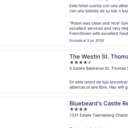
Este hotel cuenta con una alberc
con una bebida de su bar o lou
"Room was clean and nice! Gy
excellent services and very he
Frenchtown with excellent food
Enviada el 3 jul. 2026
rá en una nueva ventana
tin St. Thomas Beach Resort & Spa
The Westin St. Thom
4.5
Spa
out
5 Estate Bakkeroe St. Thomas 
of
5
En este resort de lujo encontra
albercas al aire libre. Hay wifi
rá en una nueva ventana
rd's Castle Resort
Bluebeard's Castle R
4
out
1331 Estate Taarneberg Charlo
of
5