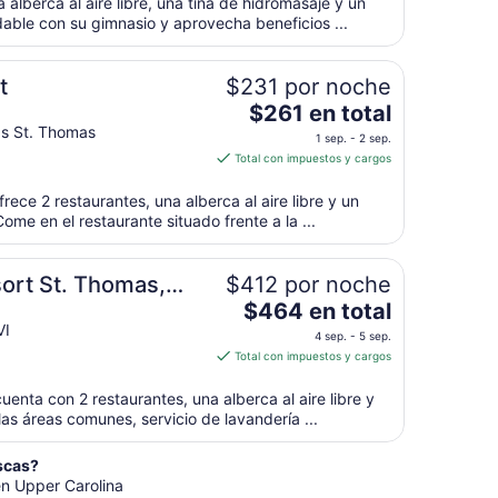
 alberca al aire libre, una tina de hidromasaje y un
al
$249
dable con su gimnasio y aprovecha beneficios ...
24
en
ago
total
por
t
$231 por noche
noche
El
$261 en total
del
precio
s St. Thomas
1 sep. - 2 sep.
4
es
Total con impuestos y cargos
sep
de
al
$261
rece 2 restaurantes, una alberca al aire libre y un
5
en
ome en el restaurante situado frente a la ...
sep
total
por
ort St. Thomas,
$412 por noche
noche
El
$464 en total
del
precio
VI
1
4 sep. - 5 sep.
es
sep
Total con impuestos y cargos
de
al
$464
2
 cuenta con 2 restaurantes, una alberca al aire libre y
en
las áreas comunes, servicio de lavandería ...
sep
total
por
scas?
noche
en Upper Carolina