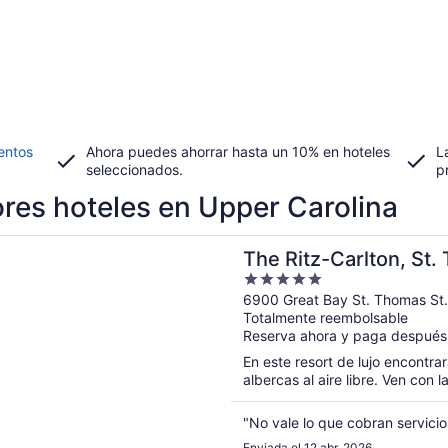
entos
Ahora puedes ahorrar hasta un 10% en hoteles
L
seleccionados.
p
res hoteles en Upper Carolina
rá en una nueva ventana
z-Carlton, St. Thomas
The Ritz-Carlton, St
5
out
6900 Great Bay St. Thomas St
Totalmente reembolsable
of
Reserva ahora y paga después
5
En este resort de lujo encontra
albercas al aire libre. Ven con la
"No vale lo que cobran servici
Enviada el 12 abr. 2026