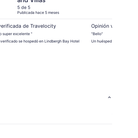
and Villas
5 de 5
5 d
Publicada hace 5 meses
Publ
erificada de Travelocity
Opinión verificada 
o super excelente "
"Bello"
verificado se hospedó en Lindbergh Bay Hotel
Un huésped verificado se 