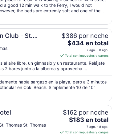
noche
nd a good 12 min walk to the Ferry, I would not
wever, the beds are extremly soft and one of the
del
o be stains of blood, ..."
9
ago
al
n Club - St.
$386 por noche
10
ago
El
$434 en total
precio
omas
7 ago. - 8 ago.
es
Total con impuestos y cargos
de
 al aire libre, un gimnasio y un restaurante. Relájate
$434
 2 bares junto a la alberca y aprovecha ...
en
total
damente había sargazo en la playa, pero a 3 minutos
por
tacular en Coki Beach. Simplemente 10 de 10"
noche
del
7
ago
otel
$162 por noche
al
El
$183 en total
8
precio
 St. Thomas St. Thomas
7 ago. - 8 ago.
ago
es
Total con impuestos y cargos
de