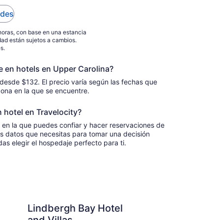
del
ades
4
sep
horas, con base en una estancia
al
idad están sujetos a cambios.
5
s.
sep
en hotels en Upper Carolina?
 desde $132. El precio varía según las fechas que
a zona en la que se encuentre.
 hotel en Travelocity?
 en la que puedes confiar y hacer reservaciones de
s datos que necesitas para tomar una decisión
as elegir el hospedaje perfecto para ti.
Bay Hotel and Villas
Emerald Beach Resor
Lindbergh Bay Hotel
Em