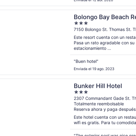
rá en una nueva ventana
 Bay Beach Resort
Bolongo Bay Beach R
3
out
7150 Bolongo St. Thomas St. 
of
Este resort cuenta con un restau
5
Pasa un rato agradable con su
estacionamiento ...
"Buen hotel"
Enviada el 19 ago. 2023
rá en una nueva ventana
ill Hotel
Bunker Hill Hotel
3
out
2307 Commandant Gade St. T
Totalmente reembolsable
of
Reserva ahora y paga después
5
Este hotel cuenta con un restaur
wifi es gratis. Para tu comodi
"The exterior pool was nice grea