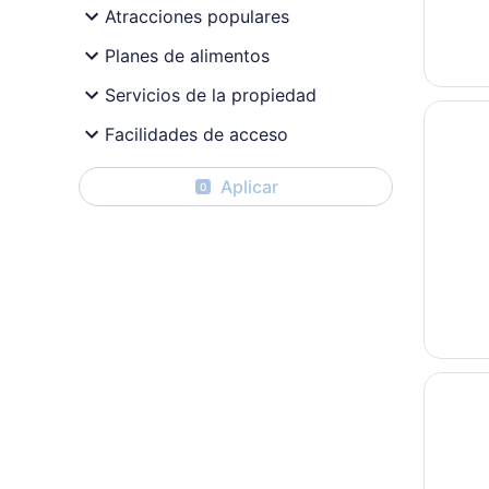
Atracciones populares
Planes de alimentos
Servicios de la propiedad
Se abri
Margari
Facilidades de acceso
Aplicar
0
Se abri
Windwar