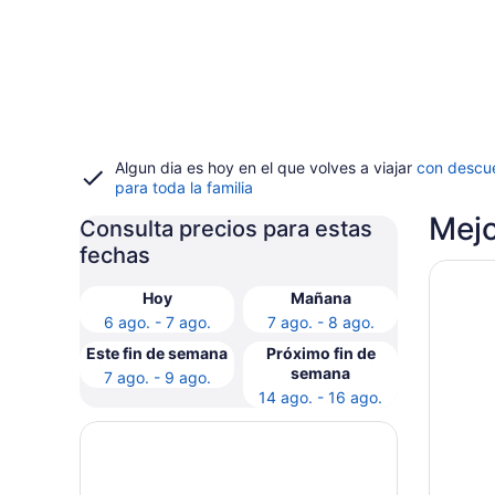
Algun dia es hoy en el que volves a viajar
con descu
para toda la familia
Mejo
Consulta precios para estas
fechas
Se abri
The Rit
Hoy
Mañana
6 ago. - 7 ago.
7 ago. - 8 ago.
Este fin de semana
Próximo fin de
semana
7 ago. - 9 ago.
14 ago. - 16 ago.