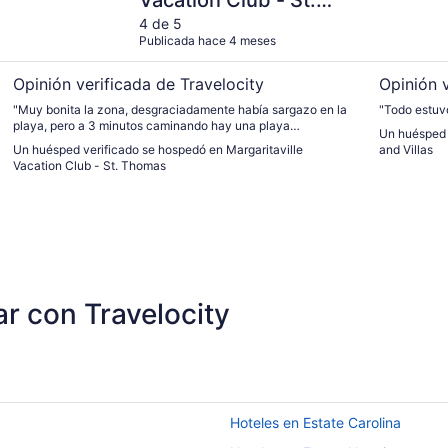
Vacation Club - St.
Thomas
4 de 5
Publicada hace 4 meses
Opinión verificada de Travelocity
Opinión v
"Muy bonita la zona, desgraciadamente había sargazo en la
"Todo estuv
playa, pero a 3 minutos caminando hay una playa
Un huésped 
espectacular en Coki Beach. Simplemente 10 de 10"
Un huésped verificado se hospedó en Margaritaville
and Villas
Vacation Club - St. Thomas
ar con Travelocity
Hoteles en Estate Carolina