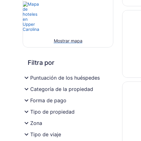
Se abri
Bolongo
Mostrar mapa
Filtra por
Puntuación de los huéspedes
Se abri
Bunker H
Categoría de la propiedad
Forma de pago
Tipo de propiedad
Zona
Tipo de viaje