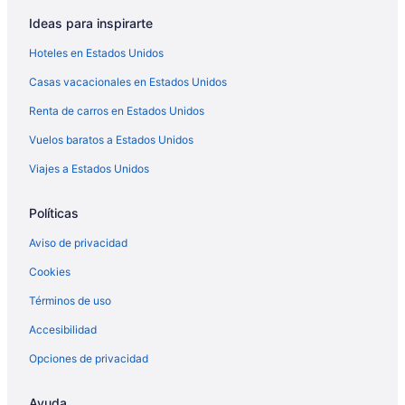
Hoteles con desayuno incluido en Canistota
Ideas para inspirarte
Hoteles de Independent en Canistota
Hoteles en Estados Unidos
Hoteles en Canistota
Casas vacacionales en Estados Unidos
Moteles en Canistota
Renta de carros en Estados Unidos
Apartamentos en Canton
Hoteles en Centro de la ciudad de Sioux Falls
Vuelos baratos a Estados Unidos
Hoteles en Colman
Viajes a Estados Unidos
Moteles en Colton
Políticas
Hoteles en Crooks
Aviso de privacidad
Moteles en Crooks
Cookies
Hoteles en Condado de Brookings
Términos de uso
Cabañas en Garretson
Hoteles en Gayville
Accesibilidad
Hoteles en Harrisburg
Opciones de privacidad
Cabañas en Hartford
Ayuda