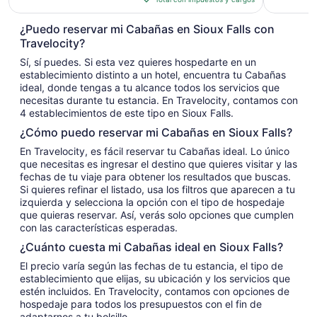
de
$160
¿Puedo reservar mi Cabañas en Sioux Falls con
en
Travelocity?
total
Sí, sí puedes. Si esta vez quieres hospedarte en un
por
establecimiento distinto a un hotel, encuentra tu Cabañas
noche
ideal, donde tengas a tu alcance todos los servicios que
del
necesitas durante tu estancia. En Travelocity, contamos con
30
4 establecimientos de este tipo en Sioux Falls.
ago
¿Cómo puedo reservar mi Cabañas en Sioux Falls?
al
En Travelocity, es fácil reservar tu Cabañas ideal. Lo único
31
que necesitas es ingresar el destino que quieres visitar y las
ago
fechas de tu viaje para obtener los resultados que buscas.
Si quieres refinar el listado, usa los filtros que aparecen a tu
izquierda y selecciona la opción con el tipo de hospedaje
que quieras reservar. Así, verás solo opciones que cumplen
con las características esperadas.
¿Cuánto cuesta mi Cabañas ideal en Sioux Falls?
El precio varía según las fechas de tu estancia, el tipo de
establecimiento que elijas, su ubicación y los servicios que
estén incluidos. En Travelocity, contamos con opciones de
hospedaje para todos los presupuestos con el fin de
adaptarnos a tu bolsillo.