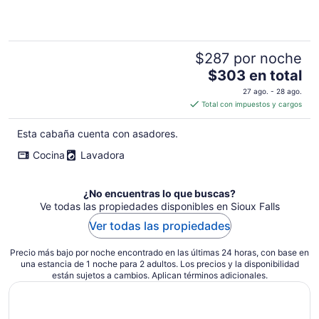
of
5
$287 por noche
El
$303 en total
precio
27 ago. - 28 ago.
es
Total con impuestos y cargos
de
$303
Esta cabaña cuenta con asadores.
en
Cocina
Lavadora
total
por
noche
¿No encuentras lo que buscas?
Ve todas las propiedades disponibles en Sioux Falls
Ver todas las propiedades
Precio más bajo por noche encontrado en las últimas 24 horas, con base en
una estancia de 1 noche para 2 adultos. Los precios y la disponibilidad
están sujetos a cambios. Aplican términos adicionales.