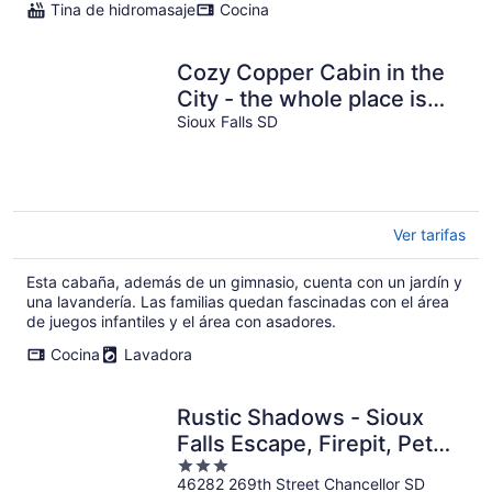
Tina de hidromasaje
Cocina
Cozy Copper Cabin in the
City - the whole place is
yours!
Sioux Falls SD
Ver tarifas
Esta cabaña, además de un gimnasio, cuenta con un jardín y
una lavandería. Las familias quedan fascinadas con el área
de juegos infantiles y el área con asadores.
Cocina
Lavadora
Rustic Shadows - Sioux
Falls Escape, Firepit, Pet
3
Friendly!
46282 269th Street Chancellor SD
out