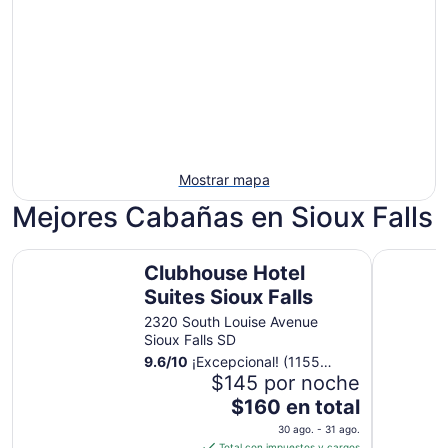
Mostrar mapa
Mejores Cabañas en Sioux Falls
Clubhouse Hotel Suites Sioux Falls
Days Inn 
Clubhouse Hotel
Suites Sioux Falls
2320 South Louise Avenue
Sioux Falls SD
9.6
/
10
¡Excepcional! (1155
opiniones)
$145 por noche
El
$160 en total
precio
30 ago. - 31 ago.
es
Total con impuestos y cargos