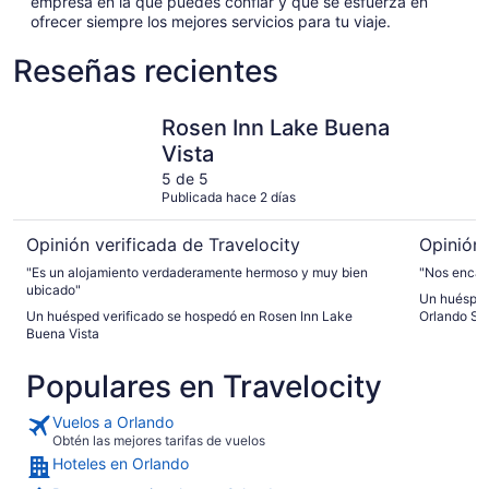
empresa en la que puedes confiar y que se esfuerza en
ofrecer siempre los mejores servicios para tu viaje.
Reseñas recientes
Rosen Inn Lake Buena Vista
Holiday I
Rosen Inn Lake Buena
Vista
5 de 5
Publicada hace 2 días
Opinión verificada de Travelocity
Opinión 
"Es un alojamiento verdaderamente hermoso y muy bien
"Nos encant
ubicado"
Un huésped
Un huésped verificado se hospedó en Rosen Inn Lake
Orlando Sui
Buena Vista
Populares en Travelocity
Vuelos a Orlando
Obtén las mejores tarifas de vuelos
Hoteles en Orlando