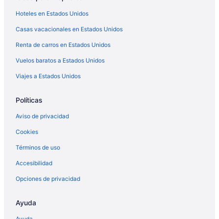
Hoteles en Clarcona
Hoteles en Estados Unidos
Aston Resorts en Doctor Phillips
Casas vacacionales en Estados Unidos
Apartamentos en Eatonville
Renta de carros en Estados Unidos
Hoteles en Fairview Shores
Apart-Hoteles en Forest City
Vuelos baratos a Estados Unidos
Resorts en Forest City
Viajes a Estados Unidos
Apartamentos en Forest City
Políticas
Hoteles con alberca en Forest City
Aviso de privacidad
Hoteles de La Quinta Inn & Suites en Forest City
Cookies
Hoteles en Forest City
Términos de uso
Moteles en Forest City
Spm Resorts en Gotha
Accesibilidad
Hoteles con gimnasio en Maitland
Opciones de privacidad
Hoteles con alberca en Maitland
Ayuda
Villas en Maitland
Ayuda