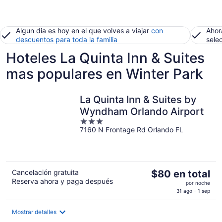
Algun dia es hoy en el que volves a viajar
con
Ahor
descuentos para toda la familia
sele
Hoteles La Quinta Inn & Suites
mas populares en Winter Park
La Quinta Inn & Suites by
Wyndham Orlando Airport
3
7160 N Frontage Rd Orlando FL
out
of
5
El
Cancelación gratuita
$80 en total
Reserva ahora y paga después
precio
por noche
es
31 ago - 1 sep
de
$80
Mostrar detalles