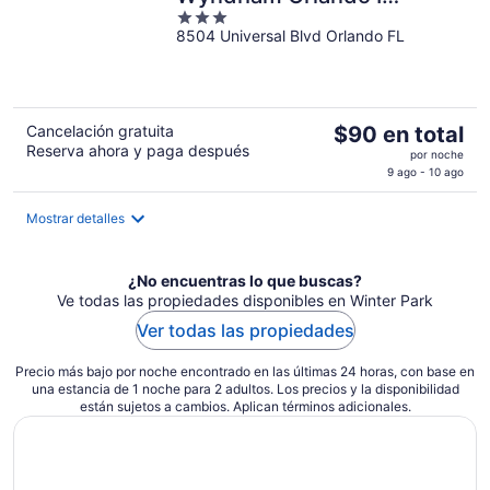
3
Drive/Conv Ctr
8504 Universal Blvd Orlando FL
out
of
5
El
Cancelación gratuita
$90 en total
Reserva ahora y paga después
precio
por noche
es
9 ago - 10 ago
de
$90
Mostrar detalles
en
total
¿No encuentras lo que buscas?
por
Ve todas las propiedades disponibles en Winter Park
noche
Ver todas las propiedades
Precio más bajo por noche encontrado en las últimas 24 horas, con base en
una estancia de 1 noche para 2 adultos. Los precios y la disponibilidad
están sujetos a cambios. Aplican términos adicionales.