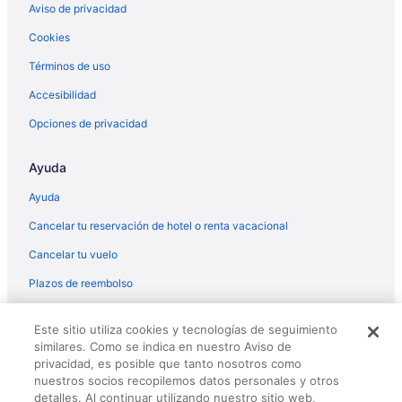
Aviso de privacidad
Hoteles con cocina en Maitland
Cookies
Hoteles con gimnasio en Maitland
Términos de uso
Hoteles con alberca en Maitland
Hoteles en Maitland
Accesibilidad
Moteles en Maitland
Opciones de privacidad
Walt Disney World Resort en Norte de Orlando
Ayuda
Hoteles en North Orange
Ayuda
Resorts en Northeast Orlando
Cancelar tu reservación de hotel o renta vacacional
Condominios en Northeast Orlando
Cancelar tu vuelo
Apartamentos en Northeast Orlando
Hoteles que aceptan mascotas en Northeast Orlando
Plazos de reembolso
Moteles en Northeast Orlando
© 2026 Travelscape LLC, an Expedia Group company. All rights
Este sitio utiliza cookies y tecnologías de seguimiento
reserved. Travelocity, the Stars Design, and The Roaming Gnome
Resorts de condominios en Northeast Orlando
similares. Como se indica en nuestro Aviso de
Design are trademarks or registered trademarks of Travelscape LLC.
Diamond Resorts en Northwest Orlando
privacidad, es posible que tanto nosotros como
CST# 2083930-50.
nuestros socios recopilemos datos personales y otros
B&B en Orlando
detalles. Al continuar utilizando nuestro sitio web,