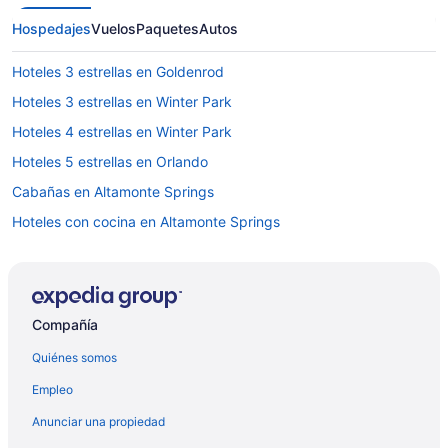
Hospedajes
Vuelos
Paquetes
Autos
Hoteles 3 estrellas en Goldenrod
Hoteles 3 estrellas en Winter Park
Hoteles 4 estrellas en Winter Park
Hoteles 5 estrellas en Orlando
Cabañas en Altamonte Springs
Hoteles con cocina en Altamonte Springs
Hoteles de La Quinta Inn & Suites en Altamonte Springs
Universal Orlando Resort en Altamonte Springs
Hoteles en Altamonte Springs
Compañía
Residencias en Altamonte Springs
Quiénes somos
Walt Disney World Resort en Autopista International Drive
Empleo
Hoteles de Best Western en Belle Isle
Anunciar una propiedad
Hoteles de Equity Lifestyle en Belle Isle