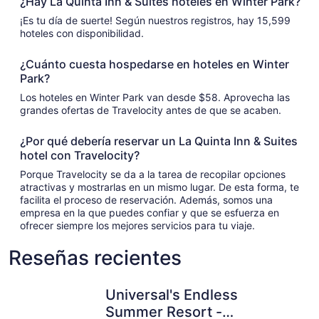
¿Hay La Quinta Inn & Suites hoteles en Winter Park?
¡Es tu día de suerte! Según nuestros registros, hay 15,599
hoteles con disponibilidad.
¿Cuánto cuesta hospedarse en hoteles en Winter
Park?
Los hoteles en Winter Park van desde $58. Aprovecha las
grandes ofertas de Travelocity antes de que se acaben.
¿Por qué debería reservar un La Quinta Inn & Suites
hotel con Travelocity?
Porque Travelocity se da a la tarea de recopilar opciones
atractivas y mostrarlas en un mismo lugar. De esta forma, te
facilita el proceso de reservación. Además, somos una
empresa en la que puedes confiar y que se esfuerza en
ofrecer siempre los mejores servicios para tu viaje.
Reseñas recientes
Universal's Endless Summer Resort - Dockside Inn and Su
Wyndham I
Universal's Endless
Summer Resort -