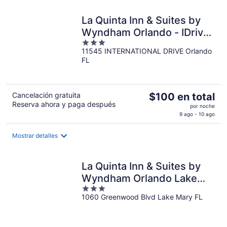
en
total
La Quinta Inn & Suites by
por
noche
Wyndham Orlando - IDrive
3
Theme Parks
11545 INTERNATIONAL DRIVE Orlando
out
FL
of
5
El
Cancelación gratuita
$100 en total
Reserva ahora y paga después
precio
por noche
es
9 ago - 10 ago
de
$100
Mostrar detalles
en
total
La Quinta Inn & Suites by
por
noche
Wyndham Orlando Lake
3
Mary
1060 Greenwood Blvd Lake Mary FL
out
of
5