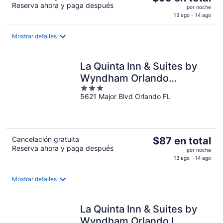
Reserva ahora y paga después
precio
por noche
es
13 ago - 14 ago
de
$99
Mostrar detalles
en
total
La Quinta Inn & Suites by
por
noche
Wyndham Orlando
3
Universal area
5621 Major Blvd Orlando FL
out
of
5
El
Cancelación gratuita
$87 en total
Reserva ahora y paga después
precio
por noche
es
13 ago - 14 ago
de
$87
Mostrar detalles
en
total
La Quinta Inn & Suites by
por
noche
Wyndham Orlando I