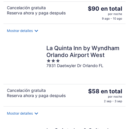
El
Cancelación gratuita
$90 en total
Reserva ahora y paga después
precio
por noche
es
9 ago - 10 ago
de
$90
Mostrar detalles
en
total
La Quinta Inn by Wyndham
por
noche
Orlando Airport West
3
7931 Daetwyler Dr Orlando FL
out
of
5
El
Cancelación gratuita
$58 en total
Reserva ahora y paga después
precio
por noche
es
2 sep - 3 sep
de
$58
Mostrar detalles
en
total