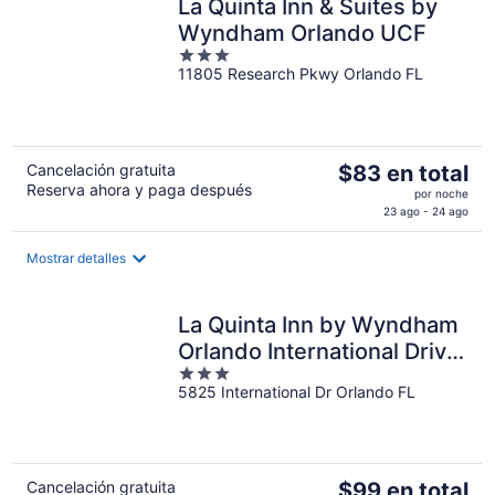
La Quinta Inn & Suites by
por
noche
Wyndham Orlando UCF
3
11805 Research Pkwy Orlando FL
out
of
5
El
Cancelación gratuita
$83 en total
Reserva ahora y paga después
precio
por noche
es
23 ago - 24 ago
de
$83
Mostrar detalles
en
total
La Quinta Inn by Wyndham
por
noche
Orlando International Drive
3
North
5825 International Dr Orlando FL
out
of
5
El
Cancelación gratuita
$99 en total