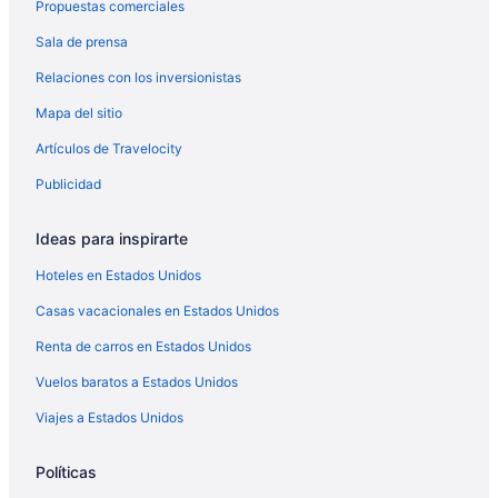
Propuestas comerciales
Hoteles cerca de Centro de Ciencias de Orlando
Sala de prensa
Hoteles de Starwood Capital en Centro de Orlando
Relaciones con los inversionistas
Walt Disney World Resort en Centro de Orlando
Mapa del sitio
Hoteles en Colonial Town Center
Aston Resorts en Doctor Phillips
Artículos de Travelocity
Hilton Hotels en Doctor Phillips
Publicidad
Apartamentos en Eatonville
Ideas para inspirarte
Hoteles en Fairview Shores
Hoteles en Estados Unidos
Hoteles en Fern Park
Casas vacacionales en Estados Unidos
Hoteles de La Quinta Inn & Suites en Forest City
Renta de carros en Estados Unidos
Hoteles en Goldenrod
Spm Resorts en Gotha
Vuelos baratos a Estados Unidos
Hoteles cerca de Lake Eola Park
Viajes a Estados Unidos
Diamond Resorts en Lockhart
Políticas
Hoteles románticos en Maitland