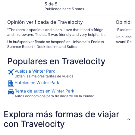
Dockside Inn and
5 de 5
Publicada hace 5 horas
Suites
Opinión verificada de Travelocity
Opinión 
"The room is spacious and clean. Love that it had a fridge
"Excelente 
and microwave. The staff was friendly and very helpful. the
Un huésped
boys really enjoyed the pool and the free shuttle to all
Un huésped verificado se hospedó en Universal's Endless
Avanti Res
universal parks and city walk that are constantly running. Its
Summer Resort - Dockside Inn and Suites
located directly by a IRide trolley stop #G5."
Populares en Travelocity
Vuelos a Winter Park
Obtén las mejores tarifas de vuelos
Hoteles en Winter Park
Renta de autos en Winter Park
Autos económicos para trasladarte en la ciudad
Explora más formas de viajar
con Travelocity