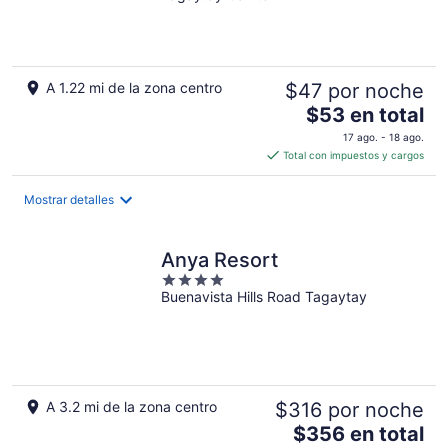
of
5
A 1.22 mi de la zona centro
$47 por noche
El
$53 en total
precio
17 ago. - 18 ago.
es
Total con impuestos y cargos
de
$53
Mostrar detalles
en
total
por
Anya Resort
noche
4
Buenavista Hills Road Tagaytay
out
of
5
A 3.2 mi de la zona centro
$316 por noche
El
$356 en total