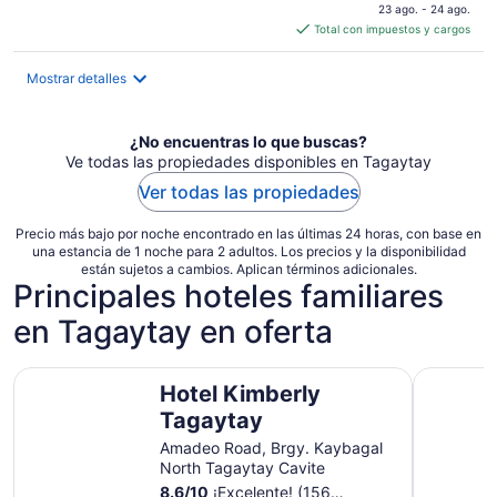
precio
23 ago. - 24 ago.
es
Total con impuestos y cargos
de
$356
Mostrar detalles
en
total
por
¿No encuentras lo que buscas?
noche
Ve todas las propiedades disponibles en Tagaytay
Ver todas las propiedades
Precio más bajo por noche encontrado en las últimas 24 horas, con base en
una estancia de 1 noche para 2 adultos. Los precios y la disponibilidad
están sujetos a cambios. Aplican términos adicionales.
Principales hoteles familiares
en Tagaytay en oferta
Hotel Kimberly Tagaytay
Crosswind
Hotel Kimberly
Tagaytay
Amadeo Road, Brgy. Kaybagal
North Tagaytay Cavite
8.6
/
10
¡Excelente! (156