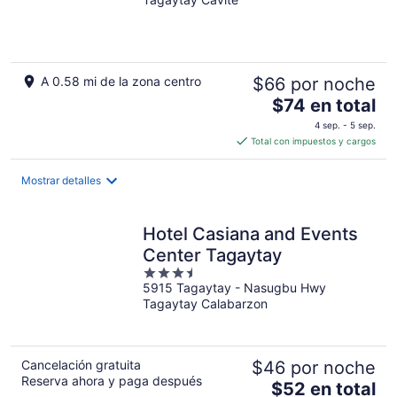
of
-
5
16
ago
A 0.58 mi de la zona centro
$66 por noche
El
$74 en total
precio
4 sep. - 5 sep.
es
Total con impuestos y cargos
de
$74
Mostrar detalles
en
total
por
Hotel Casiana and Events
noche
Center Tagaytay
3.5
5915 Tagaytay - Nasugbu Hwy
out
Tagaytay Calabarzon
of
5
Cancelación gratuita
$46 por noche
Reserva ahora y paga después
El
$52 en total