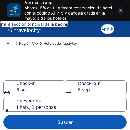
Abrir en la app
Ahorra 15% en tu primera reservación de hotel
con el código APP15 y cancela gratis en la
mayoría de los hoteles
Ir a la sección principal de la página
App
Región IV-A
Hoteles de Tagaytay
Reserva hoteles en Tagaytay
Región IV-A desde $22
Check-in
Check-out
5 sep
6 sep
Huéspedes
1 hab., 2 personas
Buscar