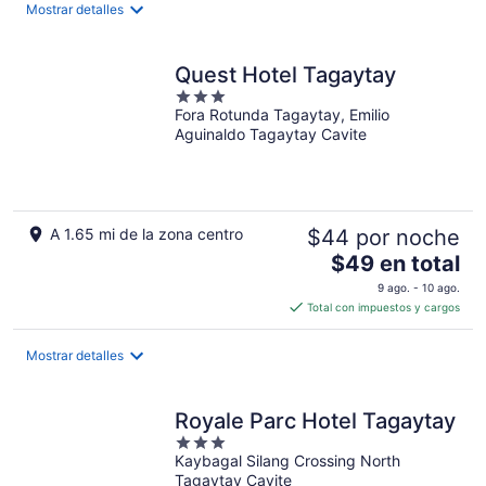
$22
Mostrar detalles
en
total
por
Quest Hotel Tagaytay
noche
3
Fora Rotunda Tagaytay, Emilio
out
Aguinaldo Tagaytay Cavite
of
5
A 1.65 mi de la zona centro
$44 por noche
El
$49 en total
precio
9 ago. - 10 ago.
es
Total con impuestos y cargos
de
$49
Mostrar detalles
en
total
por
Royale Parc Hotel Tagaytay
noche
3
Kaybagal Silang Crossing North
out
Tagaytay Cavite