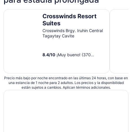
Crosswinds Resort Suites
Blowing i
Crosswinds Resort
Suites
Crosswinds Brgy. Iruhin Central
Tagaytay Cavite
8.4
/
10
¡Muy bueno! (370
opiniones)
Precio más bajo por noche encontrado en las últimas 24 horas, con base en
una estancia de 1 noche para 2 adultos. Los precios y la disponibilidad
están sujetos a cambios. Aplican términos adicionales.