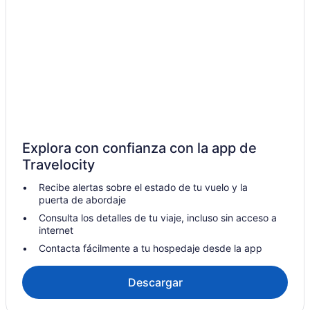
Hoteles en Nasugbu
Hoteles en San Nicolas
Hoteles en Santa Rosa
Moteles en Santa Rosa
Hoteles en Santo Tomas
Moteles en Tagaytay
Hoteles en Tanauan City
Explora con confianza con la app de
Hoteles en Trece Mártires
Travelocity
Recibe alertas sobre el estado de tu vuelo y la
puerta de abordaje
Consulta los detalles de tu viaje, incluso sin acceso a
internet
Contacta fácilmente a tu hospedaje desde la app
Descargar