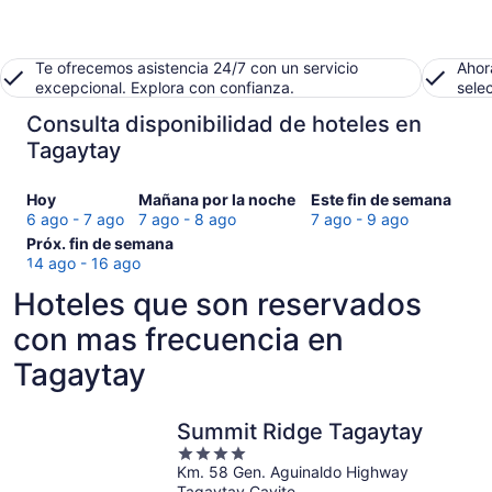
Te ofrecemos asistencia 24/7 con un servicio
Ahor
excepcional. Explora con confianza.
sele
Consulta disponibilidad de hoteles en
Tagaytay
Consultar
Consultar
Consultar
Hoy
Mañana por la noche
Este fin de semana
precios
precios
precios
6 ago - 7 ago
7 ago - 8 ago
7 ago - 9 ago
en
Consultar
en
en
Próx. fin de semana
Tagaytay
precios
Tagaytay
Tagaytay
14 ago - 16 ago
para
en
para
para
Hoteles que son reservados
hoy,
Tagaytay
mañana
este
6
para
por
fin
con mas frecuencia en
ago
el
la
de
Tagaytay
-
próximo
noche,
semana,
7
fin
7
7
ago
de
ago
ago
Summit Ridge Tagaytay
semana,
-
-
4
14
8
9
Km. 58 Gen. Aguinaldo Highway
out
ago
ago
ago
Tagaytay Cavite