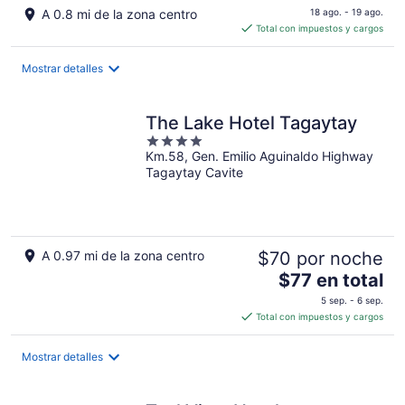
precio
A 0.8 mi de la zona centro
18 ago. - 19 ago.
es
Total con impuestos y cargos
de
$52
Mostrar detalles
en
total
por
The Lake Hotel Tagaytay
noche
4
Km.58, Gen. Emilio Aguinaldo Highway
out
Tagaytay Cavite
of
5
A 0.97 mi de la zona centro
$70 por noche
El
$77 en total
precio
5 sep. - 6 sep.
es
Total con impuestos y cargos
de
$77
Mostrar detalles
en
total
por