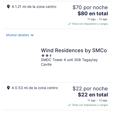
A 1.21 mi de la zona centro
$70 por noche
El
$80 en total
precio
11 ago. - 12 ago.
es
Total con impuestos y cargos
de
$80
Mostrar detalles
en
total
por
Wind Residences by SMCo
noche
2.5
SMDC Tower 4 unit 308 Tagaytay
out
Cavite
of
5
A 0.53 mi de la zona centro
$22 por noche
El
$22 en total
precio
11 ago. - 12 ago.
es
Total con impuestos y cargos
de