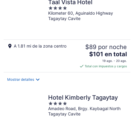
Taal Vista Hotel
noche
4
Kilometer 60, Aguinaldo Highway
out
Tagaytay Cavite
of
5
A 1.81 mi de la zona centro
$89 por noche
El
$101 en total
precio
19 ago. - 20 ago.
es
Total con impuestos y cargos
de
$101
Mostrar detalles
en
total
por
Hotel Kimberly Tagaytay
noche
4
Amadeo Road, Brgy. Kaybagal North
out
Tagaytay Cavite
of
5