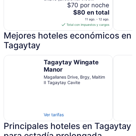
opiniones)
$70 por noche
El
$80 en total
precio
11 ago. - 12 ago.
es
Total con impuestos y cargos
de
Mejores hoteles económicos en
$80
en
Tagaytay
total
por
Tagaytay Wingate Manor
The Lake 
noche
Tagaytay Wingate
del
Manor
11
Magallanes Drive, Brgy, Maitim
ago
II Tagaytay Cavite
al
12
ago
Ver tarifas
Principales hoteles en Tagaytay
para estadía prolongada