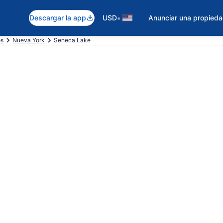
•
Descargar la app
USD
Anunciar una propied
os
Nueva York
Seneca Lake