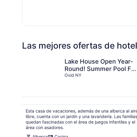
Las mejores ofertas de hote
Lake House Open Year-
Round! Summer Pool Fu
& Fireplace Cozy Winter
Ovid NY
Retreat.
Esta casa de vacaciones, además de una alberca al air
libre, cuenta con un jardín y una lavandería. Las familia
quedan fascinadas con el área de juegos infantiles y el
área con asadores.
Alberca
Cocina