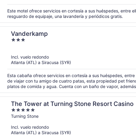
Este motel ofrece servicios en cortesía a sus huéspedes, entre el
resguardo de equipaje, una lavandería y periódicos gratis.
Vanderkamp
3
out
of
Incl. vuelo redondo
5
Atlanta (ATL) a Siracusa (SYR)
Esta cabaña ofrece servicios en cortesía a sus huéspedes, entre el
de viajar con tu amigo de cuatro patas, esta propiedad pet frien
platos de comida y agua. Cuenta con un baño de vapor, además 
The Tower at Turning Stone Resort Casino
5
out
Turning Stone
of
Incl. vuelo redondo
5
Atlanta (ATL) a Siracusa (SYR)