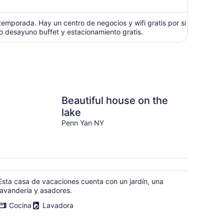
y
ahora
es
 temporada. Hay un centro de negocios y wifi gratis por si
o desayuno buffet y estacionamiento gratis.
de
$639
por
persona
Beautiful house on the
lake
Penn Yan NY
Esta casa de vacaciones cuenta con un jardín, una
lavandería y asadores.
Cocina
Lavadora