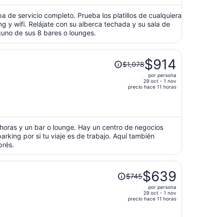
ahora
es
a de servicio completo. Prueba los platillos de cualquiera
 y wifi. Relájate con su alberca techada y su sala de
de
alguno de sus 8 bares o lounges.
$786
por
persona
El
$914
$1,078
precio
por persona
era
29 oct - 1 nov
de
precio hace 11 horas
$1,078
y
ahora
es
 horas y un bar o lounge. Hay un centro de negocios
parking por si tu viaje es de trabajo. Aquí también
de
prés.
$914
por
persona
El
$639
$745
precio
por persona
era
29 oct - 1 nov
de
precio hace 11 horas
$745