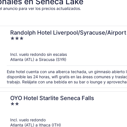
onales en Seneca Lake
el anuncio para ver los precios actualizados.
Randolph Hotel Liverpool/Syracuse/Airpor
3
out
of
Incl. vuelo redondo sin escalas
5
Atlanta (ATL) a Siracusa (SYR)
Este hotel cuenta con una alberca techada, un gimnasio abierto 
disponible las 24 horas, wifi gratis en las áreas comunes y trasla
trabajo. Relájate con una bebida en su bar o lounge y aprovech
gratis.
OYO Hotel Starlite Seneca Falls
2
out
of
Incl. vuelo redondo
5
Atlanta (ATL) a Ithaca (ITH)