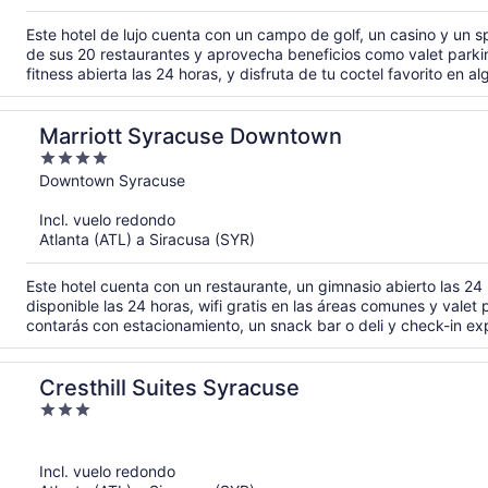
Este hotel de lujo cuenta con un campo de golf, un casino y un sp
de sus 20 restaurantes y aprovecha beneficios como valet parking
fitness abierta las 24 horas, y disfruta de tu coctel favorito en 
Marriott Syracuse Downtown
4
out
Downtown Syracuse
of
Incl. vuelo redondo
5
Atlanta (ATL) a Siracusa (SYR)
Este hotel cuenta con un restaurante, un gimnasio abierto las 24
disponible las 24 horas, wifi gratis en las áreas comunes y valet 
contarás con estacionamiento, un snack bar o deli y check-in ex
Cresthill Suites Syracuse
3
out
of
Incl. vuelo redondo
5