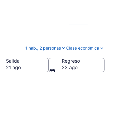
eca Lake
1 hab., 2 personas
Clase económica
Salida
Regreso
dos Unidos
21 ago
22 ago