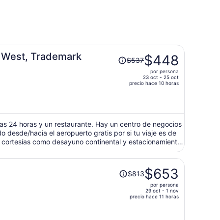
El
t West, Trademark
$448
$537
precio
por persona
era
23 oct - 25 oct
de
precio hace 10 horas
$537
y
ahora
es
las 24 horas y un restaurante. Hay un centro de negocios
do desde/hacia el aeropuerto gratis por si tu viaje es de
de
a cortesías como desayuno continental y estacionamiento
$448
por
persona
El
$653
$813
precio
por persona
era
29 oct - 1 nov
de
precio hace 11 horas
$813
y