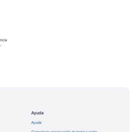
ancia
.
Ayuda
Ayuda
Cancelar tu reservación de hotel o renta