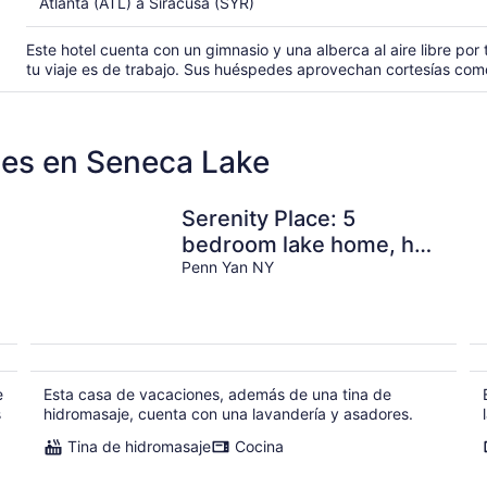
Atlanta (ATL) a Siracusa (SYR)
Este hotel cuenta con un gimnasio y una alberca al aire libre por
tu viaje es de trabajo. Sus huéspedes aprovechan cortesías com
les en Seneca Lake
Serenity Place: 5
n
bedroom lake home, hot
tub, pool table/game
Penn Yan NY
room
e
Esta casa de vacaciones, además de una tina de
s
hidromasaje, cuenta con una lavandería y asadores.
Tina de hidromasaje
Cocina