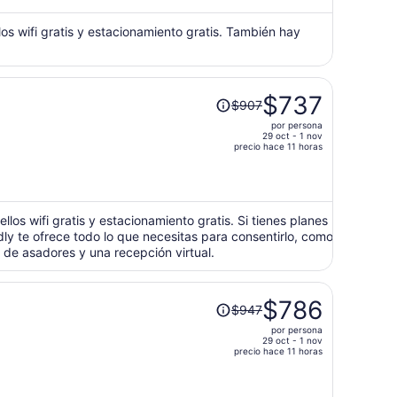
ahora
es
los wifi gratis y estacionamiento gratis. También hay
de
$653
por
El
$737
persona
$907
precio
por persona
era
29 oct - 1 nov
de
precio hace 11 horas
$907
y
ahora
es
los wifi gratis y estacionamiento gratis. Si tienes planes
dly te ofrece todo lo que necesitas para consentirlo, como
de
de asadores y una recepción virtual.
$737
por
persona
El
$786
$947
precio
por persona
era
29 oct - 1 nov
de
precio hace 11 horas
$947
y