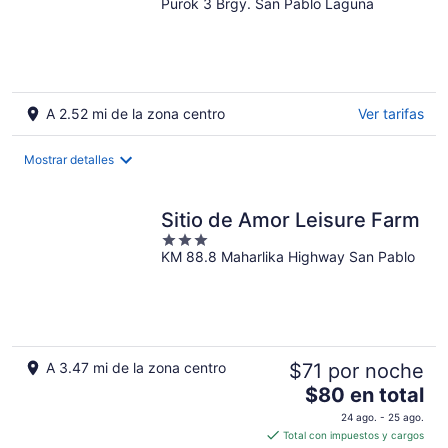
Purok 3 Brgy. San Pablo Laguna
out
of
5
A 2.52 mi de la zona centro
Ver tarifas
Mostrar detalles
Sitio de Amor Leisure Farm
3
KM 88.8 Maharlika Highway San Pablo
out
of
5
A 3.47 mi de la zona centro
$71 por noche
El
$80 en total
precio
24 ago. - 25 ago.
es
Total con impuestos y cargos