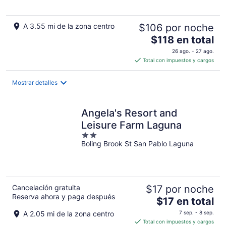
ago
ago
A 3.55 mi de la zona centro
$106 por noche
El
$118 en total
precio
26 ago. - 27 ago.
es
Total con impuestos y cargos
de
$118
Mostrar detalles
en
total
por
Angela's Resort and
noche
Leisure Farm Laguna
2
Boling Brook St San Pablo Laguna
out
of
5
Cancelación gratuita
$17 por noche
Reserva ahora y paga después
El
$17 en total
precio
A 2.05 mi de la zona centro
7 sep. - 8 sep.
es
Total con impuestos y cargos