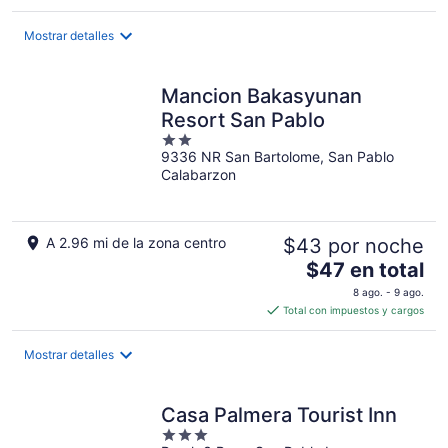
de
$17
Mostrar detalles
en
total
por
Mancion Bakasyunan
noche
Resort San Pablo
2
9336 NR San Bartolome, San Pablo
out
Calabarzon
of
5
A 2.96 mi de la zona centro
$43 por noche
El
$47 en total
precio
8 ago. - 9 ago.
es
Total con impuestos y cargos
de
$47
Mostrar detalles
en
total
por
Casa Palmera Tourist Inn
noche
3