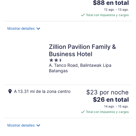
El
$88 en total
precio
12 ago. - 13 ago.
es
Total con impuestos y cargos
de
$88
Mostrar detalles
en
total
por
Zillion Pavilion Family &
noche
Business Hotel
2.5
A. Tanco Road, Balintawak Lipa
out
Batangas
of
5
A 13.31 mi de la zona centro
$23 por noche
El
$26 en total
precio
14 ago. - 15 ago.
es
Total con impuestos y cargos
de
$26
Mostrar detalles
en
total