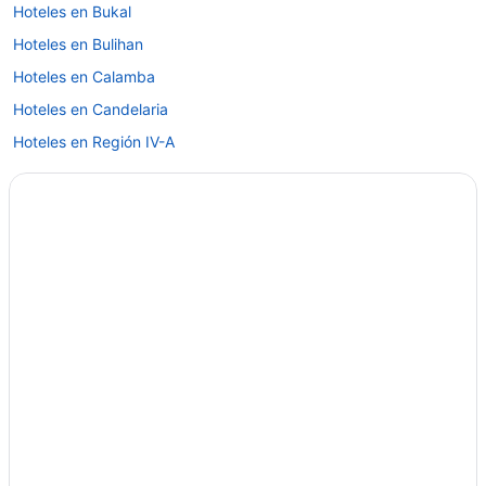
Hoteles en Bukal
Hoteles en Bulihan
Hoteles en Calamba
Hoteles en Candelaria
Hoteles en Región IV-A
Moteles en Laguna
Hoteles en Lipa
Hoteles en Luisiana
Hoteles en Pagsanjan
Hoteles en Pansol
Hoteles en Pila
Hoteles en Santa Cruz
Hoteles en Santo Tomas
Hoteles en Tanauan City
Hoteles en Tiaong