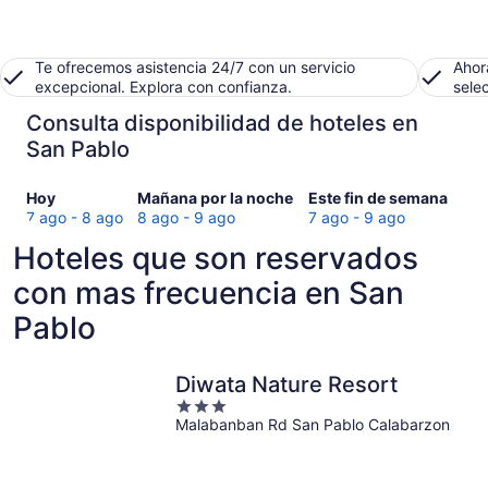
Te ofrecemos asistencia 24/7 con un servicio
Ahor
excepcional. Explora con confianza.
sele
Consulta disponibilidad de hoteles en
San Pablo
Consultar
Consultar
Consultar
Hoy
Mañana por la noche
Este fin de semana
precios
precios
precios
7 ago - 8 ago
8 ago - 9 ago
7 ago - 9 ago
en
en
en
Hoteles que son reservados
San
San
San
Pablo
Pablo
Pablo
con mas frecuencia en San
para
para
para
Pablo
hoy,
mañana
este
7
por
fin
ago
la
de
Diwata Nature Resort
-
noche,
semana,
3
8
8
7
Malabanban Rd San Pablo Calabarzon
out
ago
ago
ago
of
-
-
5
9
9