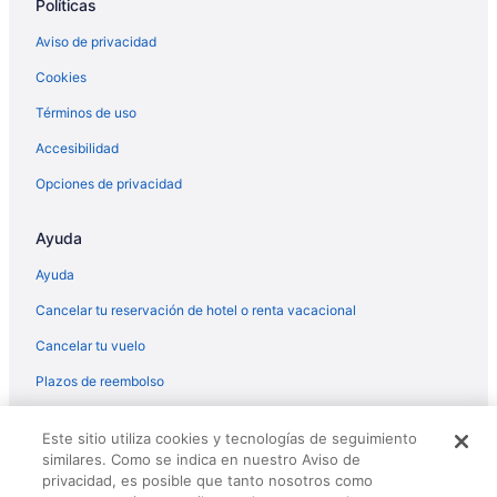
Políticas
Aviso de privacidad
Cookies
Términos de uso
Accesibilidad
Opciones de privacidad
Ayuda
Ayuda
Cancelar tu reservación de hotel o renta vacacional
Cancelar tu vuelo
Plazos de reembolso
© 2026 Travelscape LLC, an Expedia Group company. All rights
Este sitio utiliza cookies y tecnologías de seguimiento
reserved. Travelocity, the Stars Design, and The Roaming Gnome
similares. Como se indica en nuestro Aviso de
Design are trademarks or registered trademarks of Travelscape LLC.
CST# 2083930-50.
privacidad, es posible que tanto nosotros como