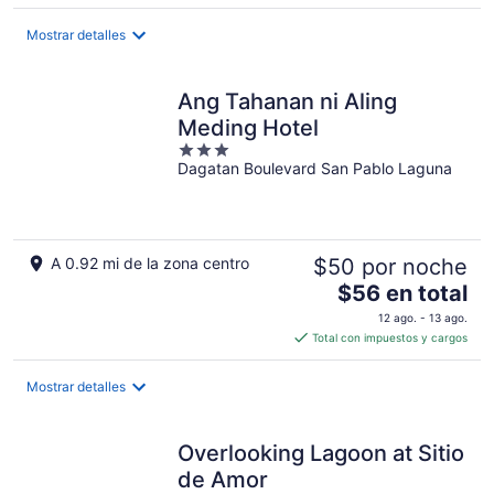
de
$80
Mostrar detalles
en
total
por
Ang Tahanan ni Aling
noche
Meding Hotel
3
Dagatan Boulevard San Pablo Laguna
out
of
5
A 0.92 mi de la zona centro
$50 por noche
El
$56 en total
precio
12 ago. - 13 ago.
es
Total con impuestos y cargos
de
$56
Mostrar detalles
en
total
por
Overlooking Lagoon at Sitio
noche
de Amor