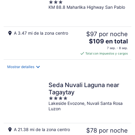
3
KM 88.8 Maharlika Highway San Pablo
out
of
5
A 3.47 mi de la zona centro
$97 por noche
El
$109 en total
precio
7 sep. - 8 sep.
es
Total con impuestos y cargos
de
$109
Mostrar detalles
en
total
por
Seda Nuvali Laguna near
noche
Tagaytay
4
Lakeside Evozone, Nuvali Santa Rosa
out
Luzon
of
5
A 21.38 mi de la zona centro
$78 por noche