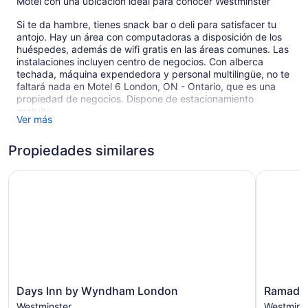
Motel con una ubicación ideal para conocer Westminster
Si te da hambre, tienes snack bar o deli para satisfacer tu
antojo. Hay un área con computadoras a disposición de los
huéspedes, además de wifi gratis en las áreas comunes. Las
instalaciones incluyen centro de negocios. Con alberca
techada, máquina expendedora y personal multilingüe, no te
faltará nada en Motel 6 London, ON - Ontario, que es una
propiedad de negocios. Dispone de estacionamiento
gratuito.
Ver más
Toma en cuenta que no se permite fumar en este motel en
Londres.
Propiedades similares
1 edificio
Days Inn by Wyndham London
Ramada b
99 habitaciones
4 pisos
Se construyó en 2008
Snack bar o deli
Centro de negocios
Lavandería
Servicio de recepción las 24 horas
Days
Ramada
Days Inn by Wyndham London
Ramada
Inn
by
Personal multilingüe
Westminster
Westmins