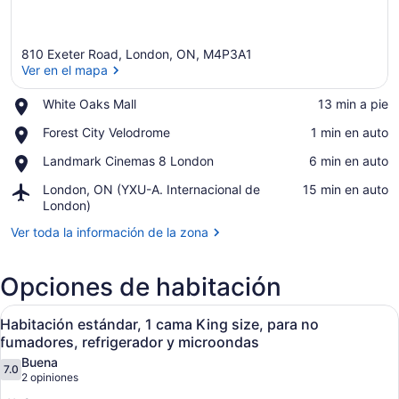
810 Exeter Road, London, ON, M4P3A1
Ver en el mapa
Place,
White Oaks Mall
‪13 min a pie‬
White
Ver en el mapa
Place,
Forest City Velodrome
‪1 min en auto‬
Oaks
Forest
Mall
Place,
Landmark Cinemas 8 London
‪6 min en auto‬
City
Landmark
Velodrome
Airport,
London, ON (YXU-A. Internacional de
‪15 min en auto‬
Cinemas
London,
London)
8
ON
London
Ver toda la información de la zona
(YXU-
A.
Internacional
Opciones de habitación
de
London)
Abrir
Habitación de hotel con cama, escri
15
Habitación estándar, 1 cama King size, para no
todas
fumadores, refrigerador y microondas
las
Buena
7.0
fotos
7.0 de 10
(2
2 opiniones
de
opiniones)