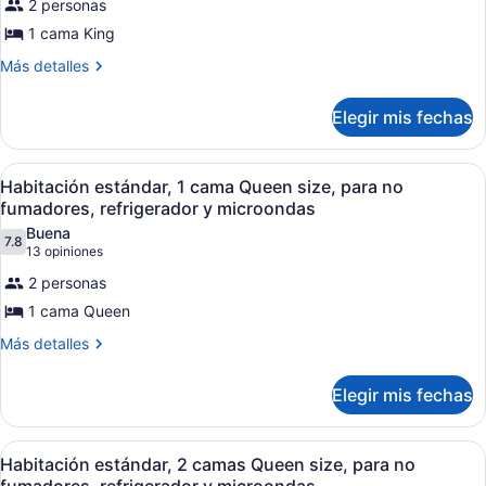
2 personas
Habitación
1 cama King
estándar,
Más
Más detalles
1
detalles
cama
sobre
Elegir mis fechas
King
Habitación
size,
estándar,
1
para
Abrir
Habitación de hotel con cama, escri
14
cama
Habitación estándar, 1 cama Queen size, para no
no
todas
King
fumadores, refrigerador y microondas
fumadores,
size,
las
Buena
para
refrigerador
7.8
fotos
7.8 de 10
(13
13 opiniones
no
y
de
opiniones)
fumadores,
2 personas
microondas
Habitación
refrigerador
1 cama Queen
y
estándar,
microondas
Más
Más detalles
1
detalles
cama
sobre
Elegir mis fechas
Queen
Habitación
size,
estándar,
1
para
Abrir
Una habitación de hotel con dos cam
11
cama
Habitación estándar, 2 camas Queen size, para no
no
todas
Queen