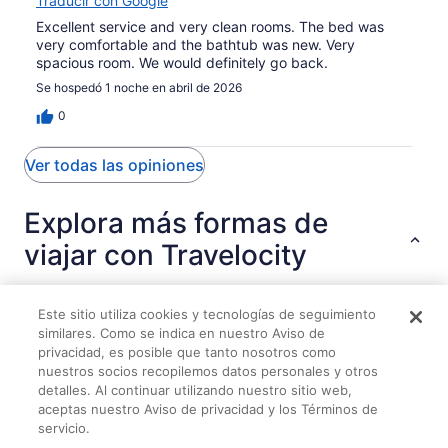
Traducir con Google
Excellent service and very clean rooms. The bed was
very comfortable and the bathtub was new. Very
spacious room. We would definitely go back.
Se hospedó 1 noche en abril de 2026
0
Ver todas las opiniones
Explora más formas de
viajar con Travelocity
Este sitio utiliza cookies y tecnologías de seguimiento
Hospedajes
Vuelos
Autos
Paquetes
Rentas vacacionales
similares. Como se indica en nuestro Aviso de
privacidad, es posible que tanto nosotros como
nuestros socios recopilemos datos personales y otros
Charming Detached 3-Bedroom escape- sleeps 6
detalles. Al continuar utilizando nuestro sitio web,
Luxury with comfort
aceptas nuestro Aviso de privacidad y los Términos de
servicio.
Private room in a quiet and safe neighbourhood of St.