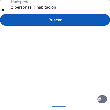
Huéspedes
2 personas, 1 habitación
Buscar
Galería
de
fotos
de
35+
Motel
erior
Siguiente
6