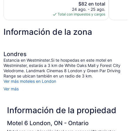
El
$82 en total
bueno,
1,501
precio
24 ago. - 25 ago.
703
opiniones
actual
Total con impuestos y cargos
opiniones
es
de
Información de la zona
$82
Londres
Estancia en Westminster.Si te hospedas en este motel en
Westminster, estarás a 3 km de White Oaks Mall y Forest City
Velodrome. Landmark Cinemas 8 London y Green Par Driving
Range se ubican también en un radio de 3 km.
Ver más moteles en London
Ver más
Información de la propiedad
Motel 6 London, ON - Ontario