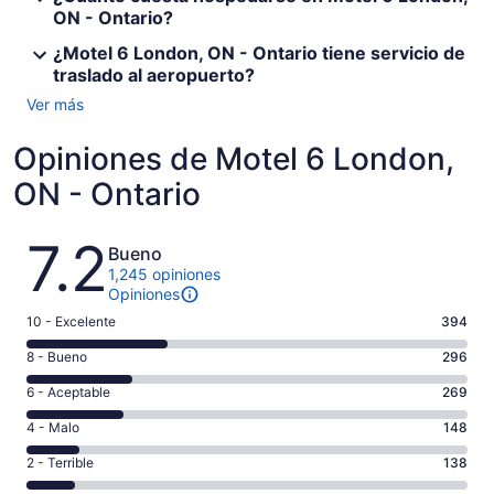
ON - Ontario?
¿Motel 6 London, ON - Ontario tiene servicio de
traslado al aeropuerto?
Ver más
Opiniones de Motel 6 London,
ON - Ontario
Opiniones
7.2
Bueno
1,245 opiniones
Opiniones
Puntuación
10 - Excelente
394
de
Puntuación
8 - Bueno
296
10,
de
es
Puntuación
6 - Aceptable
269
8,
decir,
de
es
Puntuación
4 - Malo
148
Excelente.
6,
decir,
de
Basada
es
Puntuación
2 - Terrible
138
Bueno.
4,
en
decir,
de
Basada