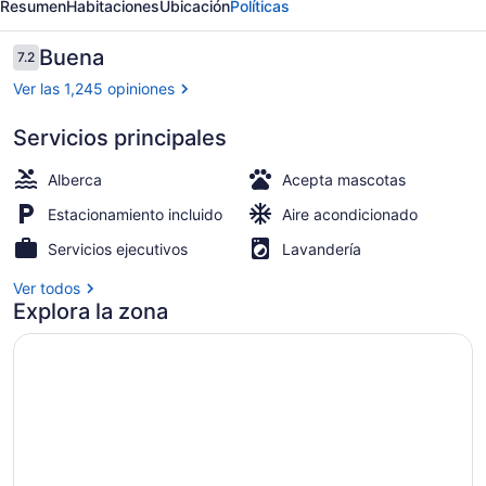
Resumen
Habitaciones
Ubicación
Políticas
London,
ON
Opiniones
Buena
7.2
7.2 de 10,
-
Ver las 1,245 opiniones
Ontario
Servicios principales
Lobby
Alberca
Acepta mascotas
Estacionamiento incluido
Aire acondicionado
Servicios ejecutivos
Lavandería
Ver todos
Explora la zona