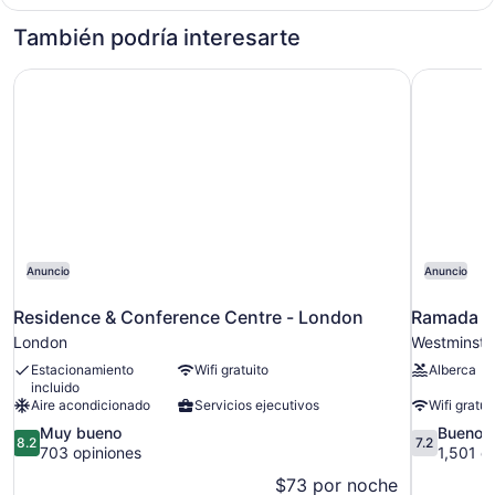
size,
estándar,
1
con
También podría interesarte
cama
acceso
Queen
Residence & Conference Centre - London
Ramada b
para
size,
con
personas
acceso
discapacitadas,
para
para
personas
no
discapacitadas,
para
fumadores
no
fumadores
Anuncio
Anuncio
Residence & Conference Centre - London
Ramada 
London
Westminste
Estacionamiento
Wifi gratuito
Alberca
incluido
Aire acondicionado
Servicios ejecutivos
Wifi gratui
8.2
7.2
Muy bueno
Bueno
8.2
7.2
de
de
703 opiniones
1,501 o
10,
10,
$73 por noche
Muy
Bueno,