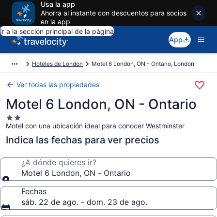
Usa la app
Ahorra al instante con descuentos para socios
en la app
Ir a la sección principal de la página
App
Hoteles de London
Motel 6 London, ON - Ontario, London
Ver todas las propiedades
Motel 6 London, ON - Ontario
Propiedad
Motel con una ubicación ideal para conocer Westminster
de
2.0
Indica las fechas para ver precios
estrellas
¿A dónde quieres ir?
Motel 6 London, ON - Ontario
Fechas
sáb. 22 de ago. - dom. 23 de ago.