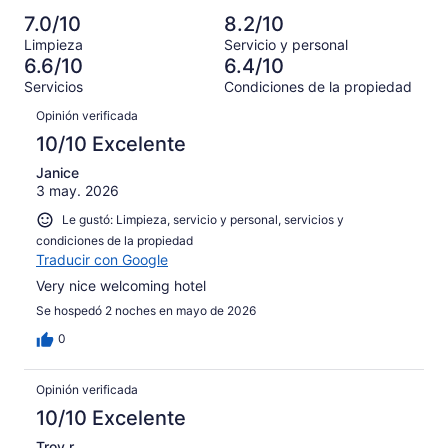
es
394
Aceptable.
2,
en
decir,
7.0/10
8.2/10
de
Basada
es
296
Malo.
1245
Limpieza
Servicio y personal
en
decir,
de
Basada
6.6/10
6.4/10
opiniones
269
Terrible.
1245
en
Servicios
Condiciones de la propiedad
de
Basada
opiniones
148
Opiniones
1245
en
Opinión verificada
de
opiniones
138
1245
10/10 Excelente
de
opiniones
1245
Janice
3 may. 2026
opiniones
Le gustó: Limpieza, servicio y personal, servicios y
condiciones de la propiedad
Traducir con Google
Very nice welcoming hotel
Se hospedó 2 noches en mayo de 2026
0
Opinión verificada
10/10 Excelente
Troy r