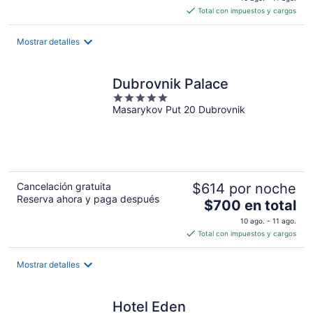
es
Total con impuestos y cargos
de
$107
Mostrar detalles
en
total
por
Dubrovnik Palace
noche
5
Masarykov Put 20 Dubrovnik
out
of
5
Cancelación gratuita
$614 por noche
Reserva ahora y paga después
El
$700 en total
precio
10 ago. - 11 ago.
es
Total con impuestos y cargos
de
$700
Mostrar detalles
en
total
por
Hotel Eden