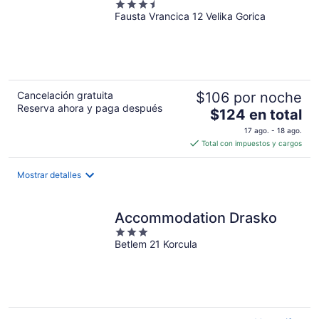
3.5
Fausta Vrancica 12 Velika Gorica
out
of
5
Cancelación gratuita
$106 por noche
Reserva ahora y paga después
El
$124 en total
precio
17 ago. - 18 ago.
es
Total con impuestos y cargos
de
$124
Mostrar detalles
en
total
por
Accommodation Drasko
noche
3
Betlem 21 Korcula
out
of
5