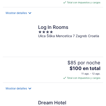
es
Total con impuestos y cargos
de
$364
Mostrar detalles
en
total
por
Log In Rooms
noche
4
Ulica Šiška Mencetica 7 Zagreb Croatia
out
of
5
$85 por noche
El
$100 en total
precio
11 ago. - 12 ago.
es
Total con impuestos y cargos
de
$100
Mostrar detalles
en
total
por
Dream Hotel
noche