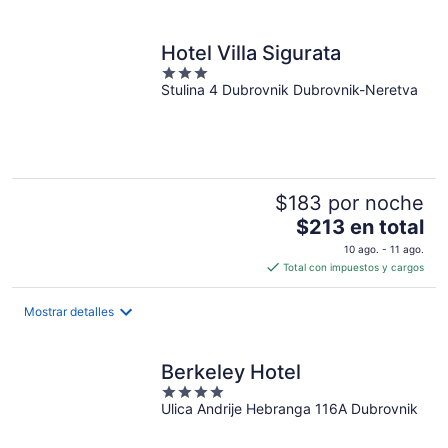
en
total
por
Hotel Villa Sigurata
noche
3
Stulina 4 Dubrovnik Dubrovnik-Neretva
out
of
5
$183 por noche
El
$213 en total
precio
10 ago. - 11 ago.
es
Total con impuestos y cargos
de
$213
Mostrar detalles
en
total
por
Berkeley Hotel
noche
4
Ulica Andrije Hebranga 116A Dubrovnik
out
of