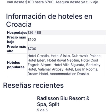
van desde $100 hasta $700. Asegura desde ya tu viaje.
Información de hoteles en
Croacia
Hospedajes
126,488
Precio más
$100
bajo
Precio más
$700
alto
Hotel Croatia, Hotel Slisko, Dubrovnik Palace,
Hotel Eden, Hotel Royal Neptun, Hotel Cool
Hoteles
Zagreb Airport, Hotel Villa Sigurata, Berkeley
populares
Hotel, Valamar Argosy Hotel, Log In Rooms,
Dream Hotel, Accommodation Drasko
Reseñas recientes
Radisson Blu Resort & Spa, Split
Rixos Pre
Radisson Blu Resort &
Spa, Split
5 de 5