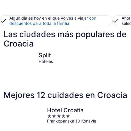
Algun dia es hoy en el que volves a viajar
con
Ahor
descuentos para toda la familia
sele
Las ciudades más populares de
Croacia
Split
Dubrovni
Split
Hoteles
Mejores 12 cuidades en Croacia
Hotel Croatia
5
Frankopanska 10 Konavle
out
of