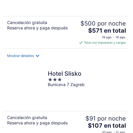
5
Cancelación gratuita
$500 por noche
Reserva ahora y paga después
El
$571 en total
precio
18 ago. - 19 ago.
es
Total con impuestos y cargos
de
$571
Mostrar detalles
en
total
por
Hotel Slisko
noche
3
Buniceva 7 Zagreb
out
of
5
Cancelación gratuita
$91 por noche
Reserva ahora y paga después
El
$107 en total
precio
10 ago. - 11 ago.