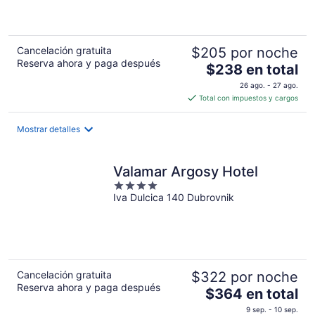
5
Cancelación gratuita
$205 por noche
Reserva ahora y paga después
El
$238 en total
precio
26 ago. - 27 ago.
es
Total con impuestos y cargos
de
$238
Mostrar detalles
en
total
por
Valamar Argosy Hotel
noche
4
Iva Dulcica 140 Dubrovnik
out
of
5
Cancelación gratuita
$322 por noche
Reserva ahora y paga después
El
$364 en total
precio
9 sep. - 10 sep.