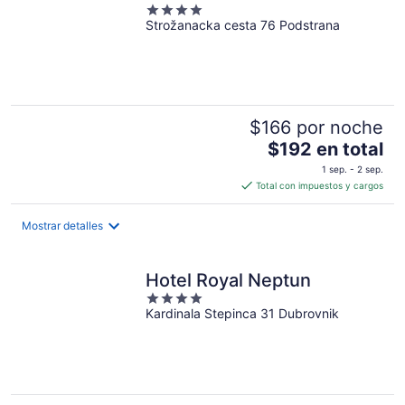
noche
4
Strožanacka cesta 76 Podstrana
out
of
5
$166 por noche
El
$192 en total
precio
1 sep. - 2 sep.
es
Total con impuestos y cargos
de
$192
Mostrar detalles
en
total
por
Hotel Royal Neptun
noche
4
Kardinala Stepinca 31 Dubrovnik
out
of
5