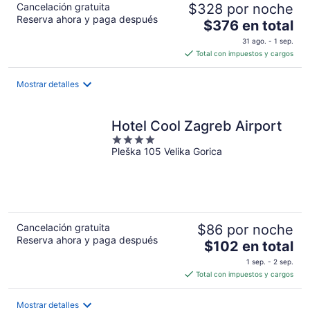
Cancelación gratuita
$328 por noche
Reserva ahora y paga después
El
$376 en total
precio
31 ago. - 1 sep.
es
Total con impuestos y cargos
de
$376
Mostrar detalles
en
total
por
Hotel Cool Zagreb Airport
noche
4
Pleška 105 Velika Gorica
out
of
5
Cancelación gratuita
$86 por noche
Reserva ahora y paga después
El
$102 en total
precio
1 sep. - 2 sep.
es
Total con impuestos y cargos
de
$102
Mostrar detalles