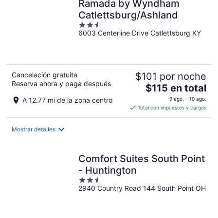
Ramada by Wyndham
noche
Catlettsburg/Ashland
2.5
6003 Centerline Drive Catlettsburg KY
out
of
5
Cancelación gratuita
$101 por noche
Reserva ahora y paga después
El
$115 en total
precio
A 12.77 mi de la zona centro
9 ago. - 10 ago.
es
Total con impuestos y cargos
de
$115
Mostrar detalles
en
total
por
Comfort Suites South Point
noche
- Huntington
2.5
2940 Country Road 144 South Point OH
out
of
5