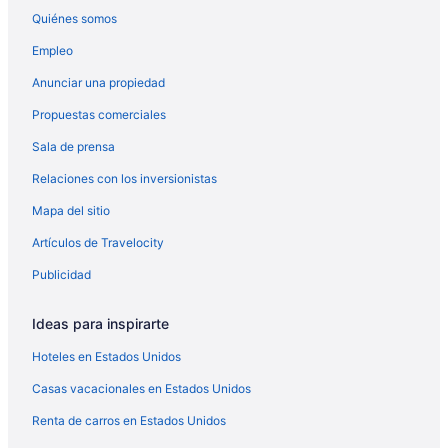
Hoteles en Ramey
Quiénes somos
Cabañas en River
Empleo
Cabañas en Salt Lick
Anunciar una propiedad
Hoteles en Salt Lick
Propuestas comerciales
Cabañas en Sandy Hook
Sala de prensa
Hoteles en Sandy Hook
Relaciones con los inversionistas
Cabañas en Tutor Key
Mapa del sitio
Cabañas en Vanceburg
Artículos de Travelocity
Hoteles en West Liberty
Publicidad
Ideas para inspirarte
Hoteles en Estados Unidos
Casas vacacionales en Estados Unidos
Renta de carros en Estados Unidos