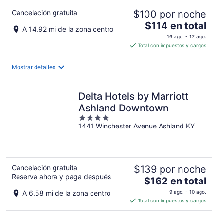
Cancelación gratuita
$100 por noche
El
$114 en total
A 14.92 mi de la zona centro
precio
16 ago. - 17 ago.
es
Total con impuestos y cargos
de
$114
Mostrar detalles
en
total
por
Delta Hotels by Marriott
noche
Ashland Downtown
4
1441 Winchester Avenue Ashland KY
out
of
5
Cancelación gratuita
$139 por noche
Reserva ahora y paga después
El
$162 en total
precio
A 6.58 mi de la zona centro
9 ago. - 10 ago.
es
Total con impuestos y cargos
de