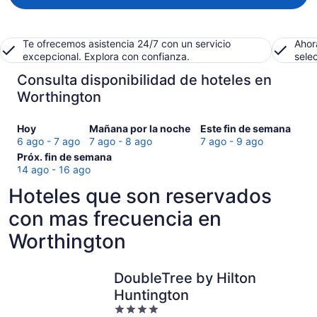
Te ofrecemos asistencia 24/7 con un servicio
Ahor
excepcional. Explora con confianza.
sele
Consulta disponibilidad de hoteles en
Worthington
Consultar
Consultar
Consultar
Hoy
Mañana por la noche
Este fin de semana
precios
precios
precios
6 ago - 7 ago
7 ago - 8 ago
7 ago - 9 ago
en
Consultar
en
en
Próx. fin de semana
Worthington
precios
Worthington
Worthington
14 ago - 16 ago
para
en
para
para
Hoteles que son reservados
hoy,
Worthington
mañana
este
6
para
por
fin
con mas frecuencia en
ago
el
la
de
Worthington
-
próximo
noche,
semana,
7
fin
7
7
ago
de
ago
ago
DoubleTree by Hilton
semana,
-
-
Huntington
14
8
9
ago
ago
4
ago