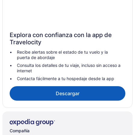
Hoteles con hidromasaje en Grayson
Hoteles en Grayson
Cabañas en Greenup
Cabañas en Hillsboro
Explora con confianza con la app de
Hoteles con desayuno incluido en Inez
Travelocity
Hoteles con restaurante en Inez
Recibe alertas sobre el estado de tu vuelo y la
Hoteles en Inez
puerta de abordaje
Hoteles en Louisa
Consulta los detalles de tu viaje, incluso sin acceso a
internet
Apart-Hoteles en Maysville
Contacta fácilmente a tu hospedaje desde la app
Hoteles en Maysville
Cabañas en Morehead
Descargar
Cabañas en Olive Hill
Moteles en Olive Hill
Hoteles en Paintsville
Hoteles en Quincy
Compañía