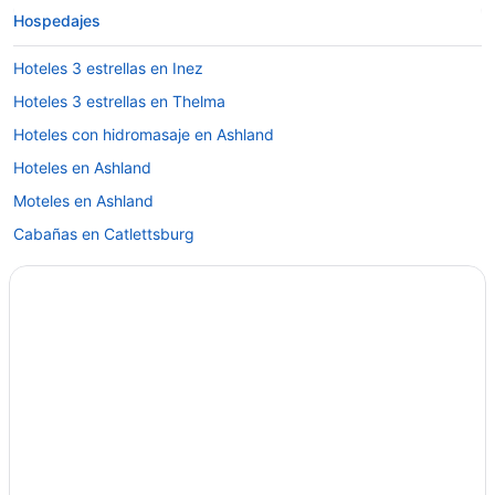
Hospedajes
Hoteles 3 estrellas en Inez
Hoteles 3 estrellas en Thelma
Hoteles con hidromasaje en Ashland
Hoteles en Ashland
Moteles en Ashland
Cabañas en Catlettsburg
Hoteles en Catlettsburg
Hoteles en Condado de Carter
Cabañas en Elsie
Hoteles en Elsie
Cabañas en Grayson
Casas de huéspedes en Grayson
Hoteles de lujo en Grayson