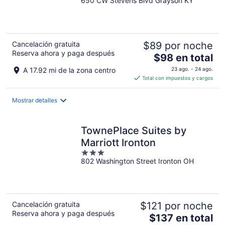
650 CW Stevens Blvd Grayson KY
out
of
5
Cancelación gratuita
$89 por noche
Reserva ahora y paga después
El
$98 en total
precio
A 17.92 mi de la zona centro
23 ago. - 24 ago.
es
Total con impuestos y cargos
de
$98
Mostrar detalles
en
total
por
TownePlace Suites by
noche
Marriott Ironton
3
802 Washington Street Ironton OH
out
of
5
Cancelación gratuita
$121 por noche
Reserva ahora y paga después
El
$137 en total