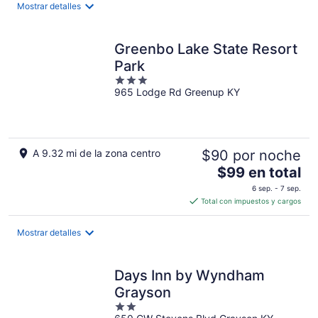
$162
Mostrar detalles
en
total
por
Greenbo Lake State Resort
noche
Park
3
965 Lodge Rd Greenup KY
out
of
5
A 9.32 mi de la zona centro
$90 por noche
El
$99 en total
precio
6 sep. - 7 sep.
es
Total con impuestos y cargos
de
$99
Mostrar detalles
en
total
por
Days Inn by Wyndham
noche
Grayson
2