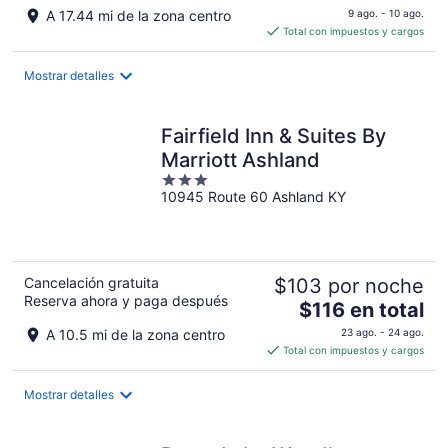
precio
A 17.44 mi de la zona centro
9 ago. - 10 ago.
es
Total con impuestos y cargos
de
$157
Mostrar detalles
en
total
por
Fairfield Inn & Suites By
noche
Marriott Ashland
3
10945 Route 60 Ashland KY
out
of
5
Cancelación gratuita
$103 por noche
Reserva ahora y paga después
El
$116 en total
precio
A 10.5 mi de la zona centro
23 ago. - 24 ago.
es
Total con impuestos y cargos
de
$116
Mostrar detalles
en
total
por