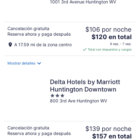
1001 3rd Avenue Huntington WV
-
out
16
of
ago
5
Cancelación gratuita
$106 por noche
Reserva ahora y paga después
El
$120 en total
precio
A 17.59 mi de la zona centro
6 sep. - 7 sep.
es
Total con impuestos y cargos
de
$120
Mostrar detalles
en
total
por
Delta Hotels by Marriott
noche
Huntington Downtown
3
800 3rd Ave Huntington WV
out
of
5
Cancelación gratuita
$139 por noche
Reserva ahora y paga después
El
$157 en total