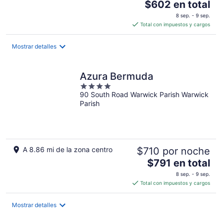
El
$602 en total
precio
8 sep. - 9 sep.
es
Total con impuestos y cargos
de
$602
Mostrar detalles
en
total
por
Azura Bermuda
noche
4
90 South Road Warwick Parish Warwick
out
Parish
of
5
A 8.86 mi de la zona centro
$710 por noche
El
$791 en total
precio
8 sep. - 9 sep.
es
Total con impuestos y cargos
de
$791
Mostrar detalles
en
total