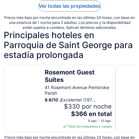
Ver todas las propiedades
Precio más bajo por noche encontrado en las últimas 24 horas, con base en
una estancia de 1 noche para 2 adultos. Los precios y la disponibilidad
están sujetos a cambios. Aplican términos adicionales.
Principales hoteles en
Parroquia de Saint George para
estadía prolongada
Rosemont Guest Suites
Windsong
Rosemont Guest
Suites
41 Rosemont Avenue Pembroke
Parish
8.6
/
10
¡Excelente! (197
opiniones)
$330 por noche
El
$366 en total
precio
9 ago. - 10 ago.
es
Total con impuestos y cargos
de
$366
Precio más bajo por noche encontrado en las últimas 24 horas, con base en