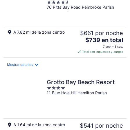
4.5
76 Pitts Bay Road Pembroke Parish
out
of
5
A 7.82 mi de la zona centro
$661 por noche
El
$739 en total
precio
7 sep. - 8 sep.
es
Total con impuestos y cargos
de
$739
Mostrar detalles
en
total
por
Grotto Bay Beach Resort
noche
4
11 Blue Hole Hill Hamilton Parish
out
of
5
A 1.64 mi de la zona centro
$541 por noche