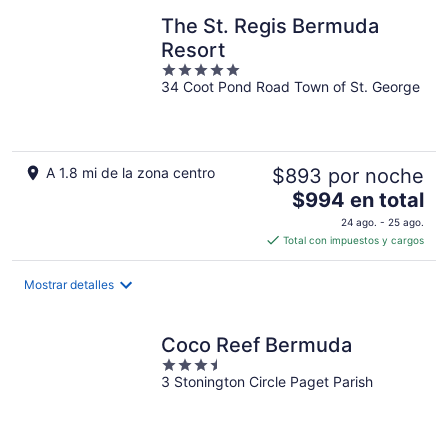
por
The St. Regis Bermuda
noche
Resort
5
34 Coot Pond Road Town of St. George
out
of
5
A 1.8 mi de la zona centro
$893 por noche
El
$994 en total
precio
24 ago. - 25 ago.
es
Total con impuestos y cargos
de
$994
Mostrar detalles
en
total
por
Coco Reef Bermuda
noche
3.5
3 Stonington Circle Paget Parish
out
of
5