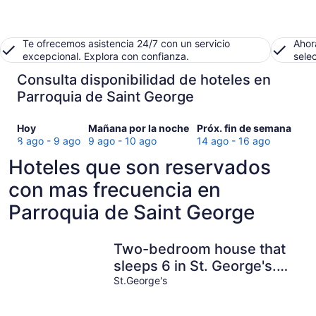
Te ofrecemos asistencia 24/7 con un servicio
Ahor
excepcional. Explora con confianza.
sele
Consulta disponibilidad de hoteles en
Parroquia de Saint George
Consultar
Consultar
Consultar
Hoy
Mañana por la noche
Próx. fin de semana
precios
precios
precios
8 ago - 9 ago
9 ago - 10 ago
14 ago - 16 ago
en
en
en
Hoteles que son reservados
Parroquia
Parroquia
Parroquia
de
de
de
con mas frecuencia en
Saint
Saint
Saint
Parroquia de Saint George
George
George
George
para
para
para
hoy,
mañana
el
Two-bedroom house that
8
por
próximo
sleeps 6 in St. George's.
ago
la
fin
-
noche,
de
Your home away from
St.George's
9
9
semana,
home!
ago
ago
14