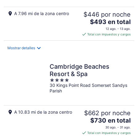
A 7.96 mi de la zona centro
$446 por noche
El
$493 en total
precio
12 ago. - 13 ago.
es
Total con impuestos y cargos
de
$493
Mostrar detalles
en
total
por
Cambridge Beaches
noche
Resort & Spa
4
30 Kings Point Road Somerset Sandys
out
Parish
of
5
A 10.83 mi de la zona centro
$662 por noche
El
$730 en total
precio
30 ago. - 31 ago.
es
Total con impuestos y cargos
de