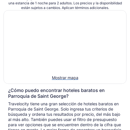
una estancia de 1 noche para 2 adultos. Los precios y la disponibilidad
en
están sujetos a cambios. Aplican términos adicionales.
total
por
noche
del
9
ago
al
10
ago
Mostrar mapa
¿Cómo puedo encontrar hoteles baratos en
Parroquia de Saint George?
Travelocity tiene una gran selección de hoteles baratos en
Parroquia de Saint George. Solo ingresa tus criterios de
búsqueda y ordena tus resultados por precio, del más bajo
al más alto. También puedes usar el filtro de presupuesto
para ver opciones que se encuentren dentro de la cifra que
tienes en mente. La mejor forma de encontrar un hospedaje