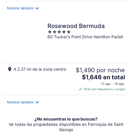
$730
Mostrar detalles
en
total
por
Rosewood Bermuda
noche
5
60 Tucker's Point Drive Hamilton Parish
out
of
5
A 2.27 mi de la zona centro
$1,490 por noche
El
$1,646 en total
precio
17 ago. - 18 ago.
es
Total con impuestos y cargos
de
$1,646
Mostrar detalles
en
total
por
¿No encuentras lo que buscas?
noche
Ve todas las propiedades disponibles en Parroquia de Saint
George