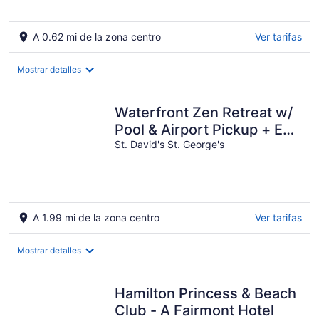
-
ago
10
-
ago
16
A 0.62 mi de la zona centro
Ver tarifas
ago
Mostrar detalles
Waterfront Zen Retreat w/
Pool & Airport Pickup + EV
Charger
St. David's St. George's
A 1.99 mi de la zona centro
Ver tarifas
Mostrar detalles
Hamilton Princess & Beach
Club - A Fairmont Hotel