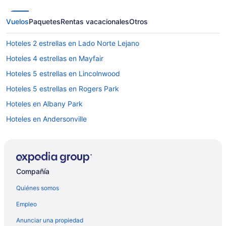
Vuelos
Paquetes
Rentas vacacionales
Otros
Hoteles 2 estrellas en Lado Norte Lejano
Hoteles 4 estrellas en Mayfair
Hoteles 5 estrellas en Lincolnwood
Hoteles 5 estrellas en Rogers Park
Hoteles en Albany Park
Hoteles en Andersonville
Hoteles cerca de Auditorio Byline Bank Aragon Ballroom
Hoteles baratos en Chicago
Hoteles en Chicago
Compañía
Moteles en Chicago
Quiénes somos
Hoteles en Edgebrook
Empleo
Hoteles en Edgewater Beach
Anunciar una propiedad
Hoteles de lujo en Edgewater