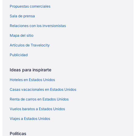
Propuestas comerciales
Hoteles cerca del lago en Edgewater
Sala de prensa
Hoteles en Edgewater
Relaciones con los inversionistas
Condominios en Estación de metro de Argyle
Mapa del sitio
B&B en Estación de metro de Damen
B&B en Estación de metro de Davis
Artículos de Travelocity
Casas vacacionales en Estación de metro de Davis
Publicidad
B&B en Estación de metro de Dempster
Ideas para inspirarte
Hostales en Estación de metro de Diversy
Hoteles en Estados Unidos
Apartamentos en Estación de metro de Harlem-O’Hare
Casas vacacionales en Estados Unidos
Casas vacacionales en Evanston
Renta de carros en Estados Unidos
Condominios en Evanston
Hostales en Evanston
Vuelos baratos a Estados Unidos
Hoteles románticos en Evanston
Viajes a Estados Unidos
Hoteles baratos en Evanston
Políticas
Hoteles cerca del lago en Evanston