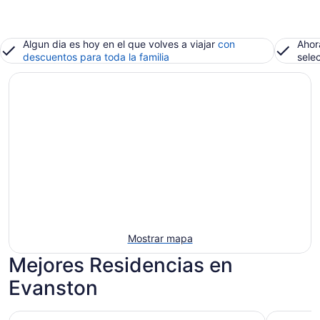
Algun dia es hoy en el que volves a viajar
con
Ahor
descuentos para toda la familia
sele
Mostrar mapa
Mejores Residencias en
Evanston
Hyatt Regency McCormick Place Chicago
The Alleg