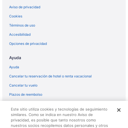
Aviso de privacidad
Hoteles con desayuno incluido en Evanston
Cookies
Hoteles con alberca en Evanston
Términos de uso
Hyatt Hotels en Evanston
Hoteles en Evanston
Accesibilidad
Moteles en Evanston
Opciones de privacidad
Hoteles en Glencoe
Ayuda
Casas vacacionales en Glenview
Ayuda
Apartamentos en Glenview
Cancelar tu reservación de hotel o renta vacacional
Hostales en Glenview
Cancelar tu vuelo
Hoteles de lujo en Glenview
Hoteles familiares en Glenview
Plazos de reembolso
Hoteles románticos en Glenview
© 2026 Travelscape LLC, an Expedia Group company. All rights
Este sitio utiliza cookies y tecnologías de seguimiento
reserved. Travelocity, the Stars Design, and The Roaming Gnome
Hoteles baratos en Glenview
similares. Como se indica en nuestro Aviso de
Design are trademarks or registered trademarks of Travelscape LLC.
Hoteles con cocina en Glenview
CST# 2083930-50.
privacidad, es posible que tanto nosotros como
nuestros socios recopilemos datos personales y otros