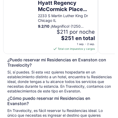
Hyatt Regency
McCormick Place
Chicago
2233 S Martin Luther King Dr
Chicago IL
9.2
/
10
¡Magnífico! (1250
opiniones)
$211 por noche
El
$251 en total
precio
1 sep. - 2 sep.
es
Total con impuestos y cargos
de
$251
¿Puedo reservar mi Residencias en Evanston con
en
Travelocity?
total
Sí, sí puedes. Si esta vez quieres hospedarte en un
por
establecimiento distinto a un hotel, encuentra tu Residencias
noche
ideal, donde tengas a tu alcance todos los servicios que
del
necesitas durante tu estancia. En Travelocity, contamos con
1
establecimientos de este tipo en Evanston.
sep
¿Cómo puedo reservar mi Residencias en
al
Evanston?
2
En Travelocity, es fácil reservar tu Residencias ideal. Lo
sep
único que necesitas es ingresar el destino que quieres