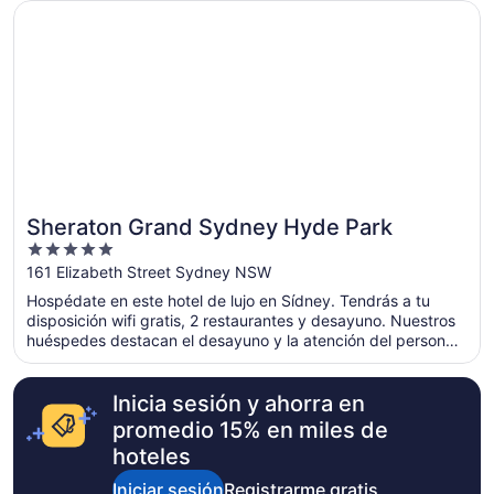
como Circular Quay y Star Casino.
Se abrirá en una nueva ventana
Sheraton Grand Sydney Hyde Park
Sheraton Grand Sydney Hyde Park
5
out
161 Elizabeth Street Sydney NSW
of
Hospédate en este hotel de lujo en Sídney. Tendrás a tu
5
disposición wifi gratis, 2 restaurantes y desayuno. Nuestros
huéspedes destacan el desayuno y la atención del personal
en sus opiniones. Estarás muy cerca de atracciones como
Circular Quay y Star Casino.
Inicia sesión y ahorra en
promedio 15% en miles de
hoteles
Iniciar sesión
Registrarme gratis