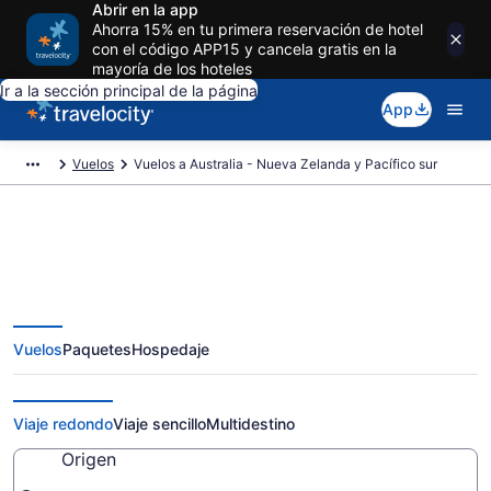
Abrir en la app
Ahorra 15% en tu primera reservación de hotel
con el código APP15 y cancela gratis en la
mayoría de los hoteles
Ir a la sección principal de la página
App
Vuelos
Vuelos a Australia - Nueva Zelanda y Pacífico sur
Vuelos Baratos a Australia -
Vuelos
Paquetes
Hospedaje
Nueva Zelanda y Pacífico sur
Desde $407
Viaje redondo
Viaje sencillo
Multidestino
Origen