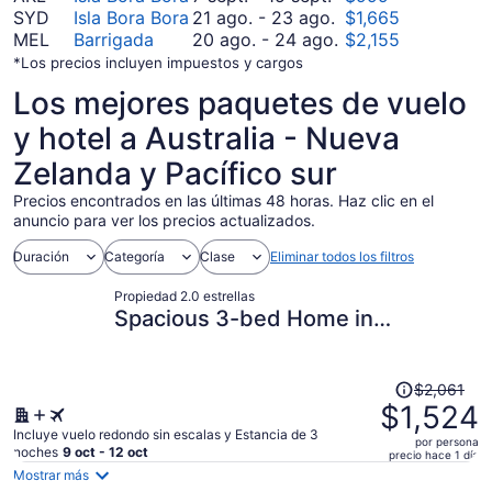
8
noviembre
al
27
septiembre
Del
SYD
Isla Bora Bora
21 ago.
-
23 ago.
$1,665
8
noviembre
al
7
agosto
Del
MEL
Barrigada
20 ago.
-
24 ago.
$2,155
11
octubre
al
21
agosto
*Los precios incluyen impuestos y cargos
4
septiembre
al
20
Los mejores paquetes de vuelo
15
agosto
al
23
agosto
y hotel a Australia - Nueva
24
Zelanda y Pacífico sur
Precios encontrados en las últimas 48 horas. Haz clic en el
anuncio para ver los precios actualizados.
Duración
Categoría
Clase
Eliminar todos los filtros
Propiedad 2.0 estrellas
Spacious 3-bed Home in
Princeton Pearl Double Bay
El
$2,061
precio
$1,524
era
Incluye vuelo redondo sin escalas y Estancia de 3
por persona
de
noches
9 oct - 12 oct
precio hace 1 día
$2,061
Mostrar más