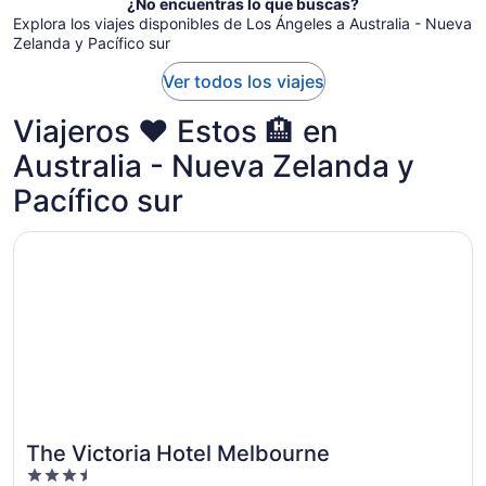
¿No encuentras lo que buscas?
de
Explora los viajes disponibles de Los Ángeles a Australia - Nueva
$1,662
Zelanda y Pacífico sur
por
persona
Ver todos los viajes
Viajeros ❤️ Estos 🏨 en
Australia - Nueva Zelanda y
Pacífico sur
Se abrirá en una nueva ventana
The Victoria Hotel Melbourne
The Victoria Hotel Melbourne
3.5