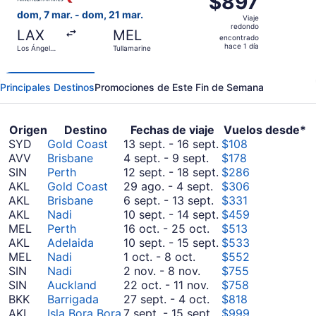
$897
Viaje
dom, 7 mar. - dom, 21 mar.
Viaje
redondo,
redondo
LAX
MEL
encontrado
encontrado
hace 1 día
Los Ángeles
Tullamarine
hace
Intl.
1
día
Principales Destinos
Promociones de Este Fin de Semana
Origen
Destino
Fechas de viaje
Vuelos desde*
Del
SYD
Gold Coast
13 sept.
-
16 sept.
$108
Del
septiembre
AVV
Brisbane
4 sept.
-
9 sept.
$178
septiembre
13
Del
SIN
Perth
12 sept.
-
18 sept.
$286
4
Del
al
septiembre
AKL
Gold Coast
29 ago.
-
4 sept.
$306
al
agosto
Del
septiembre
12
AKL
Brisbane
6 sept.
-
13 sept.
$331
septiembre
29
septiembre
16
al
Del
AKL
Nadi
10 sept.
-
14 sept.
$459
9
Del
al
6
septiembre
septiembre
MEL
Perth
16 oct.
-
25 oct.
$513
octubre
septiembre
al
18
10
Del
AKL
Adelaida
10 sept.
-
15 sept.
$533
Del
16
4
septiembre
al
septiembre
MEL
Nadi
1 oct.
-
8 oct.
$552
octubre
Del
al
13
septiembre
10
SIN
Nadi
2 nov.
-
8 nov.
$755
1
noviembre
Del
octubre
14
al
SIN
Auckland
22 oct.
-
11 nov.
$758
al
2
octubre
25
Del
septiembre
BKK
Barrigada
27 sept.
-
4 oct.
$818
octubre
al
22
septiembre
Del
15
AKL
Isla Bora Bora
7 sept.
-
15 sept.
$999