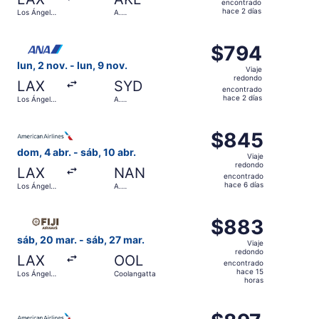
encontrado
encontrado
hace 2 días
Los Ángeles
A.
hace
Intl.
Internacional
de Auckland
2
Seleccionar vuelo de All Nippon Airways, con salida el lun
días
$794
$794
Viaje
lun, 2 nov. - lun, 9 nov.
Viaje
redondo,
redondo
LAX
SYD
encontrado
encontrado
hace 2 días
Los Ángeles
A.
hace
Intl.
Internacional
de
2
Seleccionar vuelo de American Airlines, con salida el dom
Kingsford
días
$845
$845
Smith
Viaje
dom, 4 abr. - sáb, 10 abr.
Viaje
redondo,
redondo
LAX
NAN
encontrado
encontrado
hace 6 días
Los Ángeles
A.
hace
Intl.
Internacional
de Nadi
6
Seleccionar vuelo de Fiji Airways, con salida el sáb, 20 
días
$883
$883
Viaje
sáb, 20 mar. - sáb, 27 mar.
Viaje
redondo,
redondo
LAX
OOL
encontrado
encontrado
hace 15
Los Ángeles
Coolangatta
hace
horas
Intl.
15
Seleccionar vuelo de American Airlines, con salida el dom
horas
$897