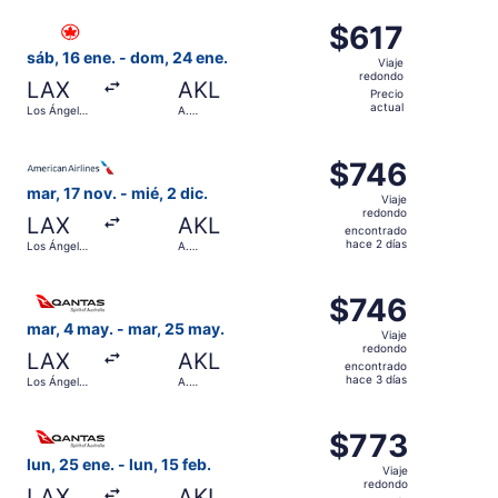
Seleccionar vuelo de Air Canada, con salida el sáb, 16 en
$617
$617
Viaje
sáb, 16 ene. - dom, 24 ene.
Viaje
redondo,
redondo
LAX
AKL
Precio
Precio
actual
Los Ángeles
A.
actual
Intl.
Internacional
de Auckland
Seleccionar vuelo de American Airlines, con salida el mar,
$746
$746
Viaje
mar, 17 nov. - mié, 2 dic.
Viaje
redondo,
redondo
LAX
AKL
encontrado
encontrado
hace 2 días
Los Ángeles
A.
hace
Intl.
Internacional
de Auckland
2
Seleccionar vuelo de Qantas Airways, con salida el mar, 4
días
$746
$746
Viaje
mar, 4 may. - mar, 25 may.
Viaje
redondo,
redondo
LAX
AKL
encontrado
encontrado
hace 3 días
Los Ángeles
A.
hace
Intl.
Internacional
de Auckland
3
Seleccionar vuelo de Qantas Airways, con salida el lun, 2
días
$773
$773
Viaje
lun, 25 ene. - lun, 15 feb.
Viaje
redondo,
redondo
LAX
AKL