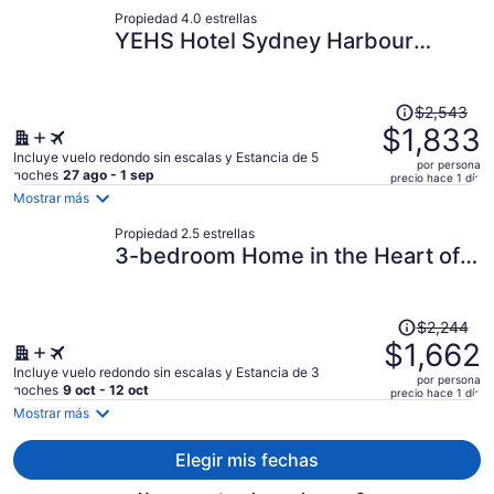
y
Propiedad 4.0 estrellas
ahora
YEHS Hotel Sydney Harbour
es
Suites
de
$1,524
El
por
$2,543
precio
$1,833
persona
era
Incluye vuelo redondo sin escalas y Estancia de 5
por persona
de
noches
27 ago - 1 sep
precio hace 1 día
$2,543
Mostrar más
y
Propiedad 2.5 estrellas
ahora
3-bedroom Home in the Heart of
es
Darlinghurst
de
$1,833
El
por
$2,244
precio
$1,662
persona
era
Incluye vuelo redondo sin escalas y Estancia de 3
por persona
de
noches
9 oct - 12 oct
precio hace 1 día
$2,244
Mostrar más
y
ahora
Elegir mis fechas
es