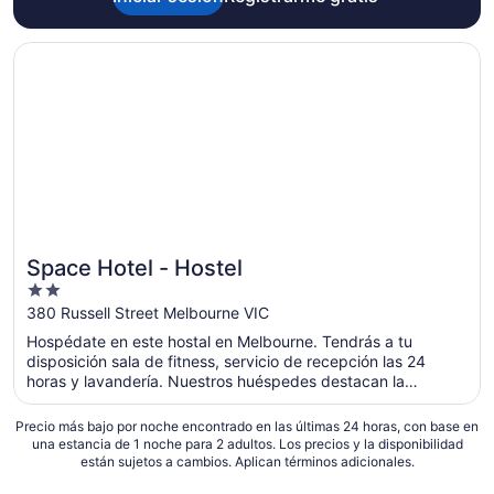
Se abrirá en una nueva ventana
Space Hotel - Hostel
Space Hotel - Hostel
2
out
380 Russell Street Melbourne VIC
of
Hospédate en este hostal en Melbourne. Tendrás a tu
5
disposición sala de fitness, servicio de recepción las 24
horas y lavandería. Nuestros huéspedes destacan la
atención del personal en sus opiniones. Estarás muy cerca
de atracciones como Melbourne Central y Carretera Collins
Precio más bajo por noche encontrado en las últimas 24 horas, con base en
Street.
una estancia de 1 noche para 2 adultos. Los precios y la disponibilidad
están sujetos a cambios. Aplican términos adicionales.