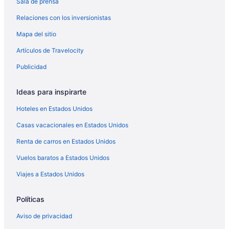
Sala de prensa
Hoteles con traslado del/al aeropuerto en Guam
Relaciones con los inversionistas
Hoteles para bodas en Guam
Mapa del sitio
Hoteles en Guam
Hoteles en Samoa
Artículos de Travelocity
Hoteles en Dubbo
Publicidad
Hoteles en Dunedin
Ideas para inspirarte
Hoteles en Forster
Hoteles en Estados Unidos
Hoteles en Geelong
Casas vacacionales en Estados Unidos
Apart-Hoteles en Gold Coast
Renta de carros en Estados Unidos
Cabañas en Gold Coast
Hoteles familiares en Gold Coast
Vuelos baratos a Estados Unidos
Hoteles para bodas en Gold Coast
Viajes a Estados Unidos
Hoteles en Gold Coast
Políticas
Moteles en Gold Coast
Aviso de privacidad
Hoteles en Hamilton