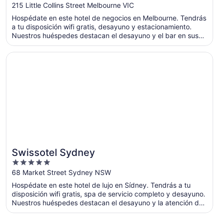
out
215 Little Collins Street Melbourne VIC
of
Hospédate en este hotel de negocios en Melbourne. Tendrás
5
a tu disposición wifi gratis, desayuno y estacionamiento.
Nuestros huéspedes destacan el desayuno y el bar en sus
opiniones. Estarás muy cerca de atracciones como
Melbourne Central y Carretera Collins Street.
Se abrirá en una nueva ventana
Swissotel Sydney
Swissotel Sydney
5
out
68 Market Street Sydney NSW
of
Hospédate en este hotel de lujo en Sídney. Tendrás a tu
5
disposición wifi gratis, spa de servicio completo y desayuno.
Nuestros huéspedes destacan el desayuno y la atención del
personal en sus opiniones. Estarás muy cerca de atracciones