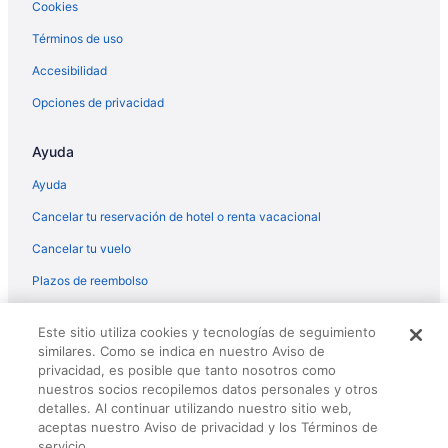
Cookies
Hoteles en Hervey Bay
Términos de uso
Hoteles en Hobart
Hoteles en Isla Bora Bora
Accesibilidad
Hoteles en Jervis Bay
Opciones de privacidad
Hoteles en Jindabyne
Ayuda
Hoteles en Lake Tekapo
Ayuda
Hoteles en Mackay
Cancelar tu reservación de hotel o renta vacacional
Hoteles cerca de viñedos en Melbourne
Cancelar tu vuelo
Hoteles en Melbourne
Hoteles en Merimbula
Plazos de reembolso
Hoteles en Nadi
© 2026 Travelscape LLC, an Expedia Group company. All rights
Este sitio utiliza cookies y tecnologías de seguimiento
reserved. Travelocity, the Stars Design, and The Roaming Gnome
Hoteles en Nelson Bay
similares. Como se indica en nuestro Aviso de
Design are trademarks or registered trademarks of Travelscape LLC.
Hoteles en Nelson
privacidad, es posible que tanto nosotros como
CST# 2083930-50.
nuestros socios recopilemos datos personales y otros
Hoteles en Newcastle
detalles. Al continuar utilizando nuestro sitio web,
aceptas nuestro Aviso de privacidad y los Términos de
Hoteles en Palmerston North
servicio.