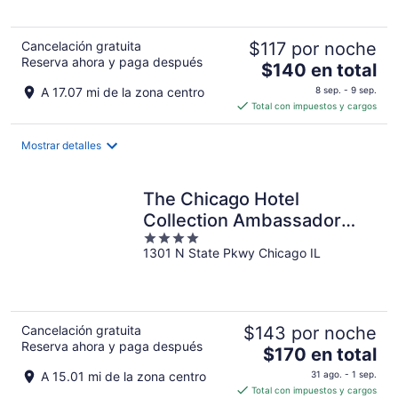
ago
Cancelación gratuita
$117 por noche
Reserva ahora y paga después
El
$140 en total
precio
A 17.07 mi de la zona centro
8 sep. - 9 sep.
es
Total con impuestos y cargos
de
$140
Mostrar detalles
en
total
por
The Chicago Hotel
noche
Collection Ambassador
4
Gold Coast
1301 N State Pkwy Chicago IL
out
of
5
Cancelación gratuita
$143 por noche
Reserva ahora y paga después
El
$170 en total
precio
A 15.01 mi de la zona centro
31 ago. - 1 sep.
es
Total con impuestos y cargos