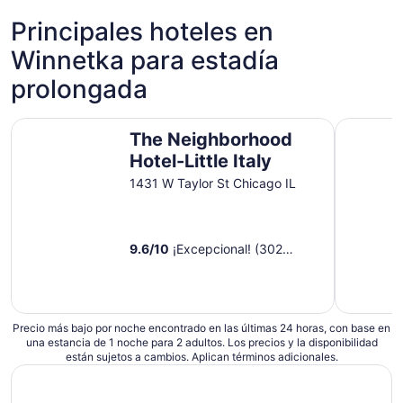
Hoteles de 5 estrellas
Hoteles 
Principales hoteles en
10 propiedades
152 prop
Winnetka para estadía
prolongada
The Neighborhood Hotel-Little Italy
Kasa Magn
The Neighborhood
Hotel-Little Italy
1431 W Taylor St Chicago IL
9.6
/
10
¡Excepcional! (302
opiniones)
Precio más bajo por noche encontrado en las últimas 24 horas, con base en
una estancia de 1 noche para 2 adultos. Los precios y la disponibilidad
están sujetos a cambios. Aplican términos adicionales.