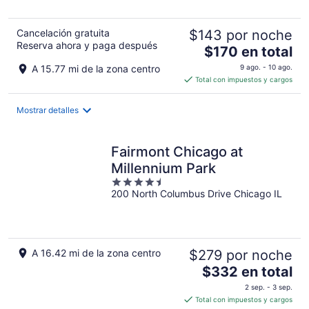
5
Cancelación gratuita
$143 por noche
Reserva ahora y paga después
El
$170 en total
precio
A 15.77 mi de la zona centro
9 ago. - 10 ago.
es
Total con impuestos y cargos
de
$170
Mostrar detalles
en
total
por
Fairmont Chicago at
noche
Millennium Park
4.5
200 North Columbus Drive Chicago IL
out
of
5
A 16.42 mi de la zona centro
$279 por noche
El
$332 en total
precio
2 sep. - 3 sep.
es
Total con impuestos y cargos