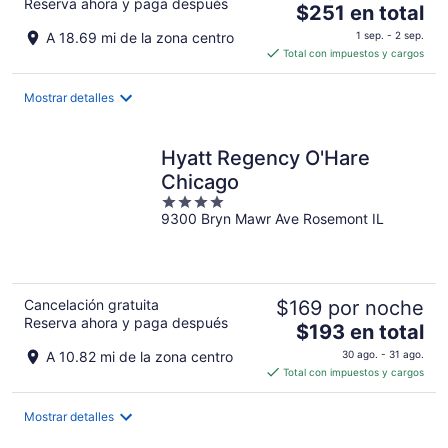
Reserva ahora y paga después
El
$251 en total
precio
A 18.69 mi de la zona centro
1 sep. - 2 sep.
es
Total con impuestos y cargos
de
$251
Mostrar detalles
en
total
por
Hyatt Regency O'Hare
noche
Chicago
4
9300 Bryn Mawr Ave Rosemont IL
out
of
5
Cancelación gratuita
$169 por noche
Reserva ahora y paga después
El
$193 en total
precio
A 10.82 mi de la zona centro
30 ago. - 31 ago.
es
Total con impuestos y cargos
de
$193
Mostrar detalles
en