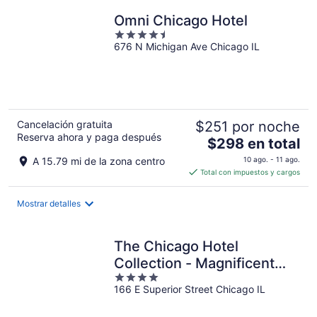
total
por
Omni Chicago Hotel
noche
4.5
676 N Michigan Ave Chicago IL
out
of
5
Cancelación gratuita
$251 por noche
Reserva ahora y paga después
El
$298 en total
precio
A 15.79 mi de la zona centro
10 ago. - 11 ago.
es
Total con impuestos y cargos
de
$298
Mostrar detalles
en
total
por
The Chicago Hotel
noche
Collection - Magnificent
4
Mile
166 E Superior Street Chicago IL
out
of