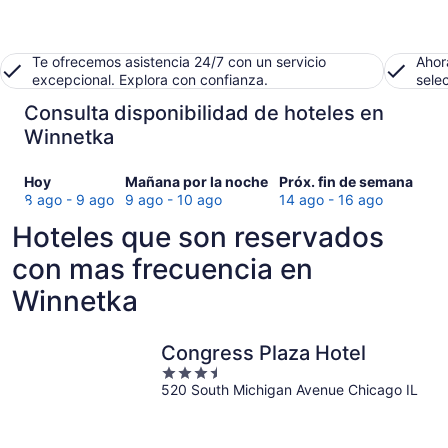
Te ofrecemos asistencia 24/7 con un servicio
Ahor
excepcional. Explora con confianza.
sele
Consulta disponibilidad de hoteles en
Winnetka
Consultar
Consultar
Consultar
Hoy
Mañana por la noche
Próx. fin de semana
precios
precios
precios
8 ago - 9 ago
9 ago - 10 ago
14 ago - 16 ago
en
en
en
Hoteles que son reservados
Winnetka
Winnetka
Winnetka
para
para
para
con mas frecuencia en
hoy,
mañana
el
Winnetka
8
por
próximo
ago
la
fin
-
noche,
de
Congress Plaza Hotel
9
9
semana,
3.5
ago
ago
14
520 South Michigan Avenue Chicago IL
out
-
ago
of
10
-
5
ago
16