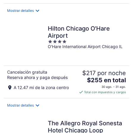
de
$170
Mostrar detalles
en
total
por
Hilton Chicago O'Hare
noche
Airport
4
O'Hare International Airport Chicago IL
out
of
5
Cancelación gratuita
$217 por noche
Reserva ahora y paga después
El
$255 en total
precio
A 12.47 mi de la zona centro
30 ago. - 31 ago.
es
Total con impuestos y cargos
de
$255
Mostrar detalles
en
total
por
The Allegro Royal Sonesta
noche
Hotel Chicago Loop