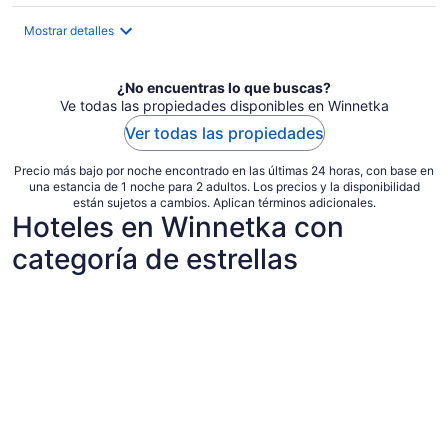
de
$332
Mostrar detalles
en
total
por
¿No encuentras lo que buscas?
noche
Ve todas las propiedades disponibles en Winnetka
Ver todas las propiedades
Precio más bajo por noche encontrado en las últimas 24 horas, con base en
una estancia de 1 noche para 2 adultos. Los precios y la disponibilidad
están sujetos a cambios. Aplican términos adicionales.
Hoteles en Winnetka con
categoría de estrellas
Hoteles de 5 estrellas
Hoteles de