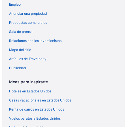
Hoteles románticos en Evanston
Empleo
Hoteles baratos en Evanston
Anunciar una propiedad
Hoteles cerca del lago en Evanston
Propuestas comerciales
Hoteles con desayuno incluido en Evanston
Sala de prensa
Hoteles con alberca en Evanston
Relaciones con los inversionistas
Hyatt Hotels en Evanston
Mapa del sitio
Hoteles en Evanston
Artículos de Travelocity
Moteles en Evanston
Publicidad
Hoteles en Glencoe
Casas vacacionales en Glenview
Ideas para inspirarte
Apartamentos en Glenview
Hoteles en Estados Unidos
Hostales en Glenview
Casas vacacionales en Estados Unidos
Hoteles de lujo en Glenview
Renta de carros en Estados Unidos
Hoteles familiares en Glenview
Vuelos baratos a Estados Unidos
Hoteles románticos en Glenview