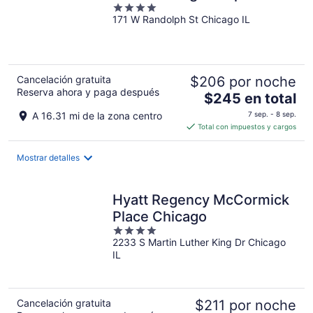
4
171 W Randolph St Chicago IL
out
of
5
Cancelación gratuita
$206 por noche
Reserva ahora y paga después
El
$245 en total
precio
A 16.31 mi de la zona centro
7 sep. - 8 sep.
es
Total con impuestos y cargos
de
$245
Mostrar detalles
en
total
por
Hyatt Regency McCormick
noche
Place Chicago
4
2233 S Martin Luther King Dr Chicago
out
IL
of
5
Cancelación gratuita
$211 por noche