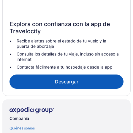
Hoteles para ir de compras en Deerfield
Hoteles con bar en Deerfield
Explora con confianza con la app de
Hoteles con alberca en Deerfield
Travelocity
Hoteles con hidromasaje en Deerfield
Recibe alertas sobre el estado de tu vuelo y la
Moteles en Deerfield
puerta de abordaje
Hoteles en Des Plaines
Consulta los detalles de tu viaje, incluso sin acceso a
internet
Hoteles en Edgebrook
Contacta fácilmente a tu hospedaje desde la app
Hoteles en Edgewater
B&B en Estación de metro de Davis
Descargar
Casas vacacionales en Estación de metro de Davis
B&B en Estación de metro de Dempster
Casas vacacionales en Evanston
Condominios en Evanston
Compañía
Hostales en Evanston
Quiénes somos