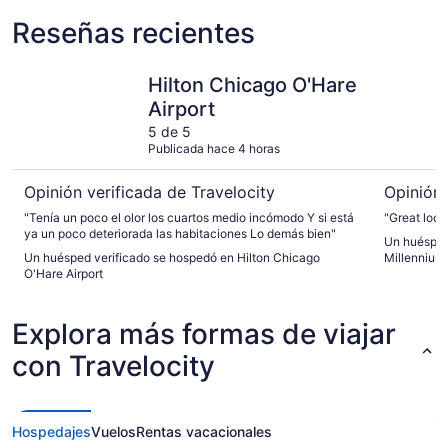
Reseñas recientes
Hilton Chicago O'Hare Airport
Fairmont 
Hilton Chicago O'Hare
Airport
5 de 5
Publicada hace 4 horas
Opinión verificada de Travelocity
Opinión 
"Tenía un poco el olor los cuartos medio incómodo Y si está
"Great loca
ya un poco deteriorada las habitaciones Lo demás bien"
Un huésped
Un huésped verificado se hospedó en Hilton Chicago
Millennium
O'Hare Airport
Explora más formas de viajar
con Travelocity
Hospedajes
Vuelos
Rentas vacacionales