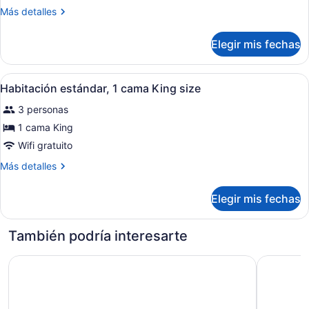
Habitación
Más
Más detalles
estándar,
detalles
2
sobre
Elegir mis fechas
Habitación
camas
estándar,
matrimoniales
2
Abrir
Habitación estándar, 1 cama King si
5
camas
Habitación estándar, 1 cama King size
todas
matrimoniales
3 personas
las
fotos
1 cama King
de
Wifi gratuito
Habitación
Más
Más detalles
estándar,
detalles
1
sobre
Elegir mis fechas
Habitación
cama
estándar,
King
1
También podría interesarte
size
cama
King
TownePlace Suites by Marriott San Diego Vista
Hampton I
size