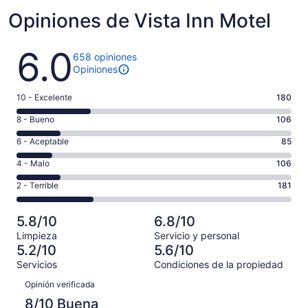
Opiniones de Vista Inn Motel
Opiniones
6.0
658 opiniones
Opiniones
Puntuación
10 - Excelente
180
de
Puntuación
8 - Bueno
106
10,
de
es
Puntuación
6 - Aceptable
85
8,
decir,
de
es
Puntuación
4 - Malo
106
Excelente.
6,
decir,
de
Basada
es
Puntuación
2 - Terrible
181
Bueno.
4,
en
decir,
de
Basada
es
180
Aceptable.
2,
en
decir,
5.8/10
6.8/10
de
Basada
es
106
Malo.
658
Limpieza
Servicio y personal
en
decir,
de
Basada
5.2/10
5.6/10
opiniones
85
Terrible.
658
en
Servicios
Condiciones de la propiedad
de
Basada
opiniones
106
Opiniones
658
en
Opinión verificada
de
opiniones
181
658
8/10 Buena