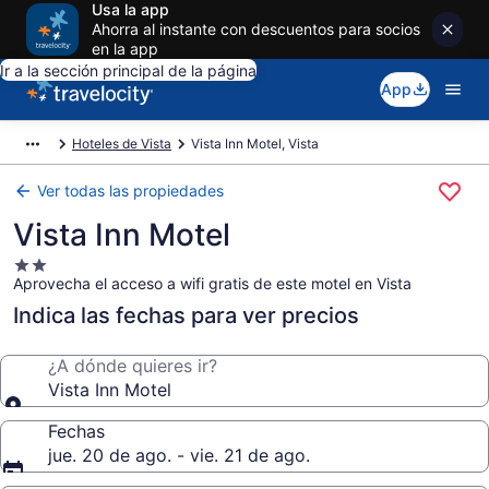
Usa la app
Ahorra al instante con descuentos para socios
en la app
Ir a la sección principal de la página
App
Hoteles de Vista
Vista Inn Motel, Vista
Ver todas las propiedades
Vista Inn Motel
Propiedad
Aprovecha el acceso a wifi gratis de este motel en Vista
de
2.0
Indica las fechas para ver precios
estrellas
¿A dónde quieres ir?
Vista Inn Motel
Fechas
jue. 20 de ago. - vie. 21 de ago.