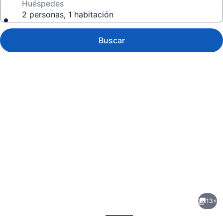
Huéspedes
2 personas, 1 habitación
Buscar
Galería
de
fotos
de
13+
Vista
erior
Siguiente
Inn