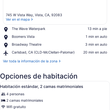
745 W Vista Way, Vista, CA, 92083
Ver en el mapa
Place,
The Wave Waterpark
‪13 min a pie‬
The
Ver en el mapa
Place,
Boomers Vista
‪1 min en auto‬
Wave
Boomers
Waterpark
Place,
Broadway Theatre
‪3 min en auto‬
Vista
Broadway
Airport,
Carlsbad, CA (CLD-McClellan-Palomar)
‪20 min en auto‬
Theatre
Carlsbad,
CA
Ver toda la información de la zona
(CLD-
McClellan-
Opciones de habitación
Palomar)
Abrir
Habitación estándar, 2 camas matrim
3
Habitación estándar, 2 camas matrimoniales
todas
4 personas
las
fotos
2 camas matrimoniales
de
Wifi gratuito