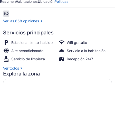
Resumen
Habitaciones
Ubicación
Políticas
Motel
Opiniones
6.0
6.0 de 10,
Ver las 658 opiniones
Servicios principales
Vista aérea
Estacionamiento incluido
Wifi gratuito
Aire acondicionado
Servicio a la habitación
Servicio de limpieza
Recepción 24/7
Ver todos
Explora la zona