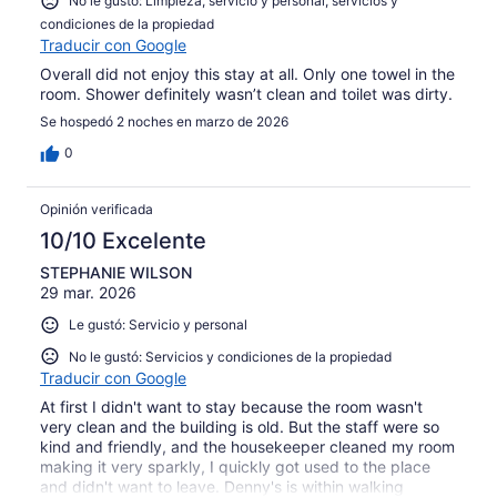
No le gustó: Limpieza, servicio y personal, servicios y
condiciones de la propiedad
Traducir con Google
Overall did not enjoy this stay at all. Only one towel in the
room. Shower definitely wasn’t clean and toilet was dirty.
Se hospedó 2 noches en marzo de 2026
0
Opinión verificada
10/10 Excelente
STEPHANIE WILSON
29 mar. 2026
Le gustó: Servicio y personal
No le gustó: Servicios y condiciones de la propiedad
Traducir con Google
At first I didn't want to stay because the room wasn't
very clean and the building is old. But the staff were so
kind and friendly, and the housekeeper cleaned my room
making it very sparkly, I quickly got used to the place
and didn't want to leave. Denny's is within walking