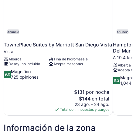
Anuncio
Anuncio
TownePlace Suites by Marriott San Diego Vista
Hampton I
Del Mar
Vista
A 19.4 km d
Alberca
Tina de hidromasaje
Desayuno incluido
Acepta mascotas
Alberca
Acepta ma
9.0
Magnífico
9.0
de
725 opiniones
9.2
Magnífi
9.2
10,
de
1,044 o
Magnífico,
10,
$131 por noche
725
Magnífico,
El
$144 en total
opiniones
1,044
precio
23 ago. - 24 ago.
opiniones
actual
Total con impuestos y cargos
es
de
Información de la zona
$144