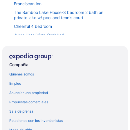
Franciscan Inn
The Bamboo Lake House-3 bedroom 2 bath on
private lake w/ pool and tennis court
Cheerful 4 bedroom
Ayres Hotel Vista Carlsbad
Nature Retreat w/ Hot Tub, Fire Pit, Views, Privacy
Casa De Norte: Your Hillside Oasis with Saltwater Pool
& Spa
Compañía
Towneplace Suites by Marriott San Diego Vista
Quiénes somos
Motel 6 Vista, CA
Empleo
Tropical LUXURY OASIS Pool Spa Waterfalls Grotto 8
Bedrooms!
Anunciar una propiedad
Elevado Hills Resort Escape: Pool & Hot Tub
Propuestas comerciales
African safari tent Eco Glamping
Sala de prensa
Hyatt Place San Diego/Vista-Carlsbad
Relaciones con los inversionistas
Backyard Oases 2-bedroom house in delightful Vista
with WiFi, AC
Mapa del sitio