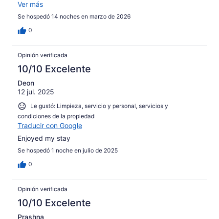
distance. Give it a chance, it may surprise you.
Ver más
Se hospedó 14 noches en marzo de 2026
0
Opinión verificada
10/10 Excelente
Deon
12 jul. 2025
Le gustó: Limpieza, servicio y personal, servicios y
condiciones de la propiedad
Traducir con Google
Enjoyed my stay
Se hospedó 1 noche en julio de 2025
0
Opinión verificada
10/10 Excelente
Prashna