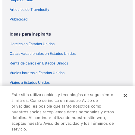
Days Inn by Wyndham San Diego Vista
Artículos de Travelocity
Melrose 2 BR w/ large kitchen + fireplace + patio
Publicidad
Pickleball Paradise: Retreat with Poolside Bliss!
Ideas para inspirarte
Vista Hills Retreat! Pool, Lego Land, Beach
Hoteles en Estados Unidos
3 House Estate- Family Adventureland, sleeps 20+
Casas vacacionales en Estados Unidos
Renta de carros en Estados Unidos
Vuelos baratos a Estados Unidos
Viajes a Estados Unidos
Este sitio utiliza cookies y tecnologías de seguimiento
Políticas
similares. Como se indica en nuestro Aviso de
privacidad, es posible que tanto nosotros como
Aviso de privacidad
nuestros socios recopilemos datos personales y otros
Cookies
detalles. Al continuar utilizando nuestro sitio web,
aceptas nuestro Aviso de privacidad y los Términos de
Términos de uso
servicio.