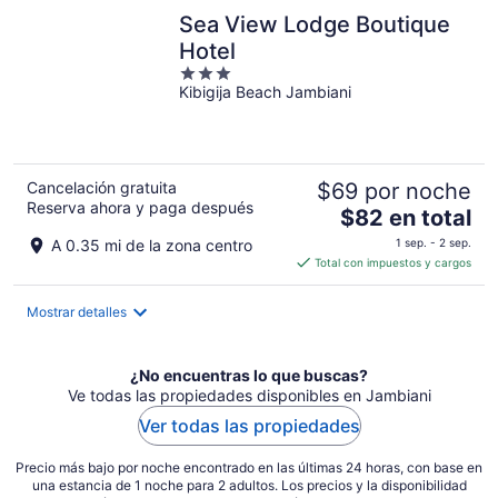
por
Sea View Lodge Boutique
noche
Hotel
3
Kibigija Beach Jambiani
out
of
5
Cancelación gratuita
$69 por noche
Reserva ahora y paga después
El
$82 en total
precio
A 0.35 mi de la zona centro
1 sep. - 2 sep.
es
Total con impuestos y cargos
de
$82
Mostrar detalles
en
total
por
¿No encuentras lo que buscas?
noche
Ve todas las propiedades disponibles en Jambiani
Ver todas las propiedades
Precio más bajo por noche encontrado en las últimas 24 horas, con base en
una estancia de 1 noche para 2 adultos. Los precios y la disponibilidad