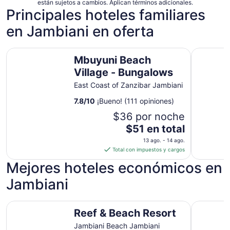
están sujetos a cambios. Aplican términos adicionales.
Principales hoteles familiares
en Jambiani en oferta
Mbuyuni Beach Village - Bungalows
Sea View 
Mbuyuni Beach
Village - Bungalows
East Coast of Zanzibar Jambiani
7.8
/
10
¡Bueno! (111 opiniones)
$36 por noche
El
$51 en total
precio
13 ago. - 14 ago.
es
Total con impuestos y cargos
de
Mejores hoteles económicos en
$51
en
Jambiani
total
por
Reef & Beach Resort
Mbuyuni B
noche
Reef & Beach Resort
del
Jambiani Beach Jambiani
13