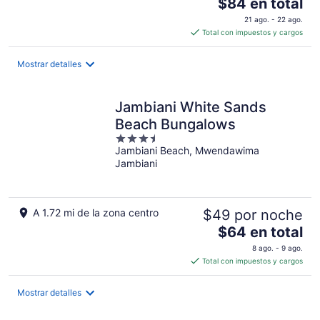
El
$84 en total
precio
21 ago. - 22 ago.
es
Total con impuestos y cargos
de
$84
Mostrar detalles
en
total
por
Jambiani White Sands
noche
Beach Bungalows
3.5
Jambiani Beach, Mwendawima
out
Jambiani
of
5
A 1.72 mi de la zona centro
$49 por noche
El
$64 en total
precio
8 ago. - 9 ago.
es
Total con impuestos y cargos
de
$64
Mostrar detalles
en
total