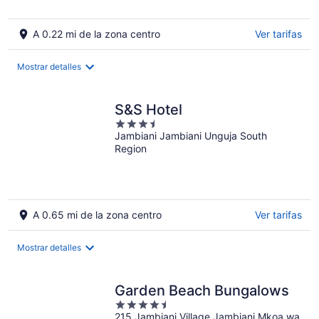
A 0.22 mi de la zona centro
Ver tarifas
Mostrar detalles
S&S Hotel
3.5
Jambiani Jambiani Unguja South
out
Region
of
5
A 0.65 mi de la zona centro
Ver tarifas
Mostrar detalles
Garden Beach Bungalows
4.5
215 Jambiani Village Jambiani Mkoa wa