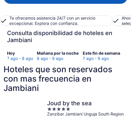
Te ofrecemos asistencia 24/7 con un servicio
Ahor
excepcional. Explora con confianza.
sele
Consulta disponibilidad de hoteles en
Jambiani
Consultar
Consultar
Consultar
Hoy
Mañana por la noche
Este fin de semana
precios
precios
precios
7 ago - 8 ago
8 ago - 9 ago
7 ago - 9 ago
en
en
en
Hoteles que son reservados
Jambiani
Jambiani
Jambiani
para
para
para
con mas frecuencia en
hoy,
mañana
este
Jambiani
7
por
fin
ago
la
de
-
noche,
semana,
Joud by the sea
8
8
7
5
ago
ago
ago
Zanzibar Jambiani Unguja South Region
out
-
-
of
9
9
5
ago
ago