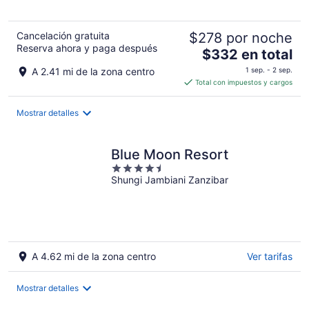
Cancelación gratuita
$278 por noche
Reserva ahora y paga después
El
$332 en total
precio
A 2.41 mi de la zona centro
1 sep. - 2 sep.
es
Total con impuestos y cargos
de
$332
Mostrar detalles
en
total
por
Blue Moon Resort
noche
4.5
Shungi Jambiani Zanzibar
out
of
5
A 4.62 mi de la zona centro
Ver tarifas
Mostrar detalles