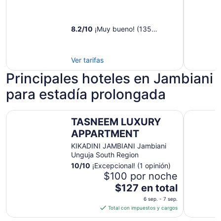
ago
al
8.2
/
10
¡Muy bueno! (135
14
opiniones)
ago
Ver tarifas
Principales hoteles en Jambiani
para estadía prolongada
TASNEEM LUXURY APPARTMENT
Soul Paj
TASNEEM LUXURY
APPARTMENT
KIKADINI JAMBIANI Jambiani
Unguja South Region
10
/
10
¡Excepcional! (1 opinión)
$100 por noche
El
$127 en total
precio
6 sep. - 7 sep.
es
Total con impuestos y cargos
de