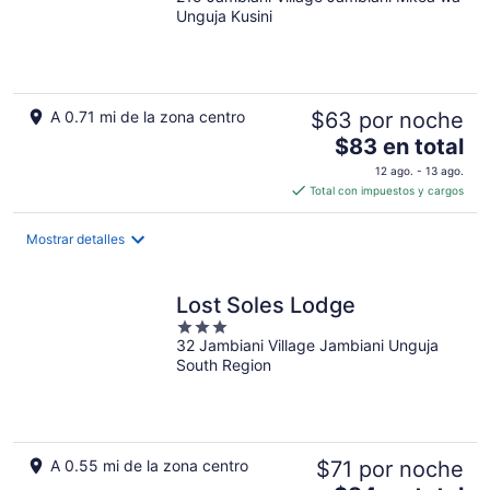
out
Unguja Kusini
of
5
A 0.71 mi de la zona centro
$63 por noche
El
$83 en total
precio
12 ago. - 13 ago.
es
Total con impuestos y cargos
de
$83
Mostrar detalles
en
total
por
Lost Soles Lodge
noche
3
32 Jambiani Village Jambiani Unguja
out
South Region
of
5
A 0.55 mi de la zona centro
$71 por noche