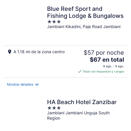
Blue Reef Sport and
Fishing Lodge & Bungalows
3
Jambiani Kikadini, Paje Road Jambiani
out
of
5
A 1.18 mi de la zona centro
$57 por noche
El
$67 en total
precio
8 ago. - 9 ago.
es
Total con impuestos y cargos
de
$67
Mostrar detalles
en
total
por
HA Beach Hotel Zanzibar
noche
3
Jambiani Jambiani Unguja South
out
Region
of
5