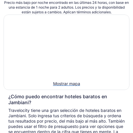
$127
Precio más bajo por noche encontrado en las últimas 24 horas, con base en
una estancia de 1 noche para 2 adultos. Los precios y la disponibilidad
en
están sujetos a cambios. Aplican términos adicionales.
total
por
noche
del
6
sep
al
7
sep
Mostrar mapa
¿Cómo puedo encontrar hoteles baratos en
Jambiani?
Travelocity tiene una gran selección de hoteles baratos en
Jambiani. Solo ingresa tus criterios de búsqueda y ordena
tus resultados por precio, del más bajo al más alto. También
puedes usar el filtro de presupuesto para ver opciones que
se encuentren dentro de la cifra que tienes en mente. La