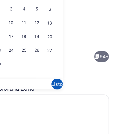
3
4
5
6
10
11
12
13
6
17
18
19
20
 propiedad
Restaurantes
3
24
25
26
27
94+
0
Listo
plora la zona
atio
Alberca