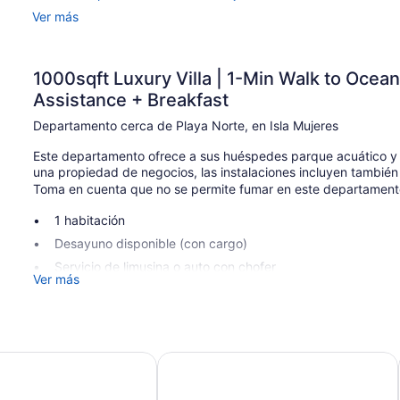
Ver más
1000sqft Luxury Villa | 1-Min Walk to Ocean
Assistance + Breakfast
Departamento cerca de Playa Norte, en Isla Mujeres
Este departamento ofrece a sus huéspedes parque acuático y 
una propiedad de negocios, las instalaciones incluyen también a
Toma en cuenta que no se permite fumar en este departamento
1 habitación
Desayuno disponible (con cargo)
Servicio de limusina o auto con chofer
Ver más
Jardín
Asador
No se permite fumar en la propiedad
s Cancun
Ocean Dream 1 Bedroom Condo
Los habitaciones de este departamento disponen de aire acond
habitaciones tienen balcón. Todas las habitaciones disponen 
refrigerador, parrilla de estufa, microondas y área de comedor