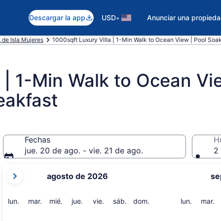
•
Descargar la app
USD
Anunciar una propied
 de Isla Mujeres
1000sqft Luxury Villa | 1-Min Walk to Ocean View | Pool Soak 
 | 1-Min Walk to Ocean Vie
eakfast
Fechas
H
jue. 20 de ago. - vie. 21 de ago.
2 
tus
agosto de 2026
se
meses
actuales
son
lunes
martes
miércoles
jueves
viernes
sábado
domingo
lunes
m
lun.
mar.
mié.
jue.
vie.
sáb.
dom.
lun.
mar.
August
2026