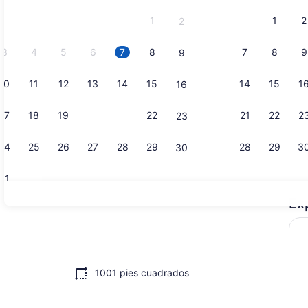
y
1
1
2
2
September
2026.
3
4
5
6
7
8
7
8
9
9
10
11
12
13
14
15
14
15
1
16
Áreas de la
17
18
19
20
21
22
21
22
2
23
24
25
26
27
28
29
28
29
3
30
31
Ex
Terraza o p
 alrededores
1001 pies cuadrados