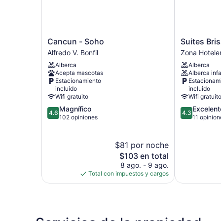
Cancun
Suites
Cancun - Soho
Suites Bri
-
Brisas
Alfredo V. Bonfil
Zona Hotele
Soho
Cancun
Alberca
Alberca
Alfredo
Zona
Acepta mascotas
Alberca infa
V.
Hotelera
Estacionamiento
Estacionam
Bonfil
incluido
incluido
Wifi gratuito
Wifi gratuit
4.6
4.3
Magnífico
Excelent
4.6
4.3
de
de
102 opiniones
11 opinion
5,
5,
Magnífico,
Excelente,
102
11
$81 por noche
opiniones
opiniones
El
$103 en total
precio
8 ago. - 9 ago.
actual
Total con impuestos y cargos
es
de
$103