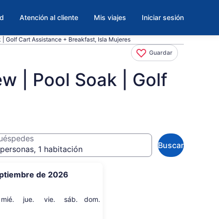
ad
Atención al cliente
Mis viajes
Iniciar sesión
| Golf Cart Assistance + Breakfast, Isla Mujeres
Guardar
w | Pool Soak | Golf
uéspedes
Buscar
personas, 1 habitación
ptiembre de 2026
artes
miércoles
jueves
viernes
sábado
domingo
mié.
jue.
vie.
sáb.
dom.