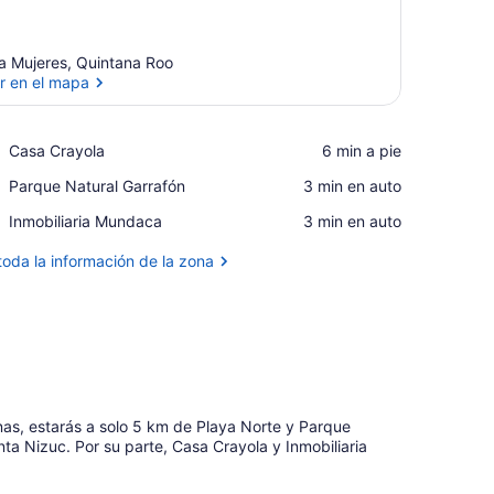
la Mujeres, Quintana Roo
r en el mapa
Ver en el mapa
Place,
Casa Crayola
‪6 min a pie‬
Casa
Place,
Parque Natural Garrafón
‪3 min en auto‬
Crayola
Parque
Place,
Inmobiliaria Mundaca
‪3 min en auto‬
Natural
Inmobiliaria
Garrafón
Mundaca
toda la información de la zona
nas, estarás a solo 5 km de Playa Norte y Parque
ta Nizuc. Por su parte, Casa Crayola y Inmobiliaria