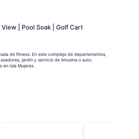
 View | Pool Soak | Golf Cart
sala de fitness. En este complejo de departamentos,
sadores, jardín y servicio de limusina o auto.
 en Isla Mujeres.
Central Apartment with Pool, Gym, Coworking Space, and 
3 Bedroom loft Garza B
icionado, alberca privada y cafetera y tetera. Las
de Smart TV. La cocina está equipada con
 independiente.