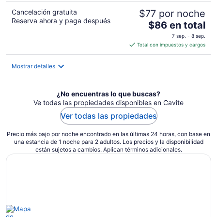
Cancelación gratuita
$77 por noche
Reserva ahora y paga después
El
$86 en total
precio
7 sep. - 8 sep.
es
Total con impuestos y cargos
de
$86
Mostrar detalles
en
total
por
¿No encuentras lo que buscas?
noche
Ve todas las propiedades disponibles en Cavite
Ver todas las propiedades
Precio más bajo por noche encontrado en las últimas 24 horas, con base en
una estancia de 1 noche para 2 adultos. Los precios y la disponibilidad
están sujetos a cambios. Aplican términos adicionales.