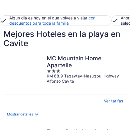
Algun dia es hoy en el que volves a viajar
con
Ahor
descuentos para toda la familia
sele
Mejores Hoteles en la playa en
Cavite
MC Mountain Home
Apartelle
3
KM 68.9 Tagaytay-Nasugbu Highway
out
Alfonso Cavite
of
5
Ver tarifas
Mostrar detalles