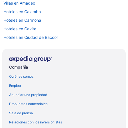
Villas en Amadeo
Hoteles en Calamba
Hoteles en Carmona
Hoteles en Cavite
Hoteles en Ciudad de Bacoor
Hoteles en Región IV-A
Hoteles en Imus
Hoteles en Nasugbu
Compañía
Hoteles en Rosario
Quiénes somos
Hoteles en Santa Rosa
Empleo
Moteles en Santa Rosa
Anunciar una propiedad
Hoteles en Tagaytay
Propuestas comerciales
Moteles en Tagaytay
Sala de prensa
Hoteles en Trece Mártires
Relaciones con los inversionistas