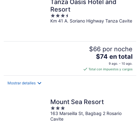
Tanza Oasis Hotel and
Resort
3.5
Km 41 A. Soriano Highway Tanza Cavite
out
of
5
$66 por noche
El
$74 en total
precio
9 ago. - 10 ago.
es
Total con impuestos y cargos
de
$74
Mostrar detalles
en
total
por
Mount Sea Resort
noche
3
163 Marseilla St, Bagbag 2 Rosario
out
Cavite
of
5