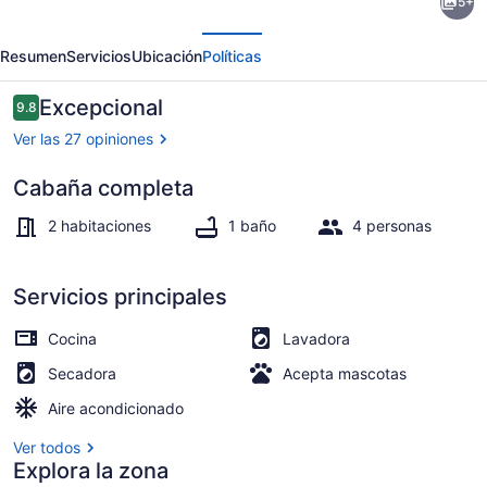
5+
Clean,
erior
Siguiente
comfortable
Resumen
Servicios
Ubicación
Políticas
cabin.
Sleeps
Opiniones
Excepcional
9.8
9.8 de 10,
4
Ver las 27 opiniones
Cabaña completa
Utensilios de cocina
2 habitaciones
1 baño
4 personas
Servicios principales
Cocina
Lavadora
Secadora
Acepta mascotas
Aire acondicionado
Ver todos
Explora la zona