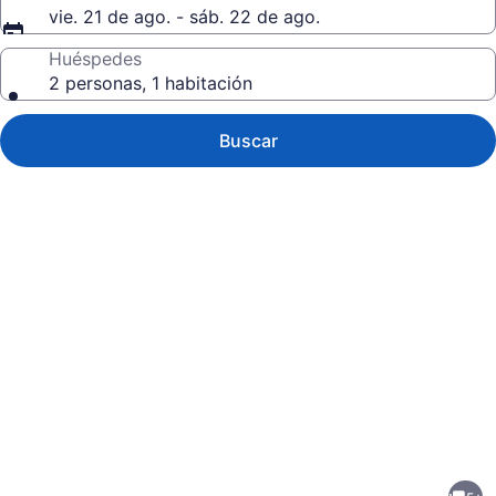
vie. 21 de ago. - sáb. 22 de ago.
Huéspedes
2 personas, 1 habitación
Buscar
Galería
de
fotos
de