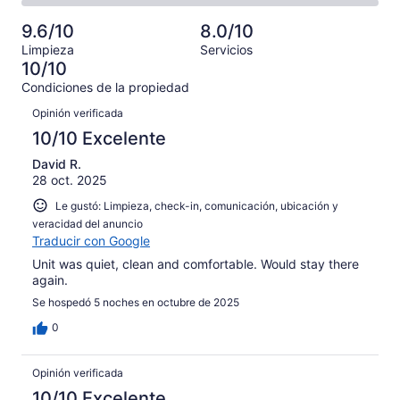
de
Basada
es
23
Aceptable.
2,
en
decir,
9.6/10
8.0/10
de
Basada
es
4
Malo.
27
Limpieza
Servicios
en
decir,
de
Basada
10/10
opiniones
0
Terrible.
27
en
Condiciones de la propiedad
de
Basada
opiniones
0
Opiniones
27
en
Opinión verificada
de
opiniones
0
27
10/10 Excelente
de
opiniones
27
David R.
28 oct. 2025
opiniones
Le gustó: Limpieza, check-in, comunicación, ubicación y
veracidad del anuncio
Traducir con Google
Unit was quiet, clean and comfortable. Would stay there
again.
Se hospedó 5 noches en octubre de 2025
0
Opinión verificada
10/10 Excelente