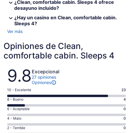
¿Clean, comfortable cabin. Sleeps 4 ofrece
desayuno incluido?
¿Hay un casino en Clean, comfortable cabin.
Sleeps 4?
Ver más
Opiniones de Clean,
comfortable cabin. Sleeps 4
Opiniones
9.8
Excepcional
27 opiniones
Opiniones
Puntuación
10 - Excelente
23
de
Puntuación
8 - Bueno
4
10,
de
es
Puntuación
6 - Aceptable
0
8,
decir,
de
es
Puntuación
4 - Malo
0
Excelente.
6,
decir,
de
Basada
es
Puntuación
2 - Terrible
0
Bueno.
4,
en
decir,