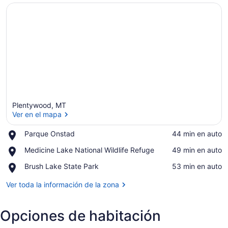
Plentywood, MT
Ver en el mapa
Place,
Parque Onstad
‪44 min en auto‬
Parque
Ver en el mapa
Place,
Medicine Lake National Wildlife Refuge
‪49 min en auto‬
Onstad
Medicine
Place,
Brush Lake State Park
‪53 min en auto‬
Lake
Brush
National
Lake
Ver toda la información de la zona
Wildlife
State
Refuge
Park
Opciones de habitación