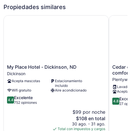
Propiedades similares
My Place Hotel - Dickinson, ND
Cedar cab
My
Cedar
My Place Hotel - Dickinson, ND
Cedar ca
Place
cabin.
comfort
Dickinson
Hotel
Fully
Plentywo
Acepta mascotas
Estacionamiento
-
equipped
incluido
Lavador
Dickinson,
Sleeps
Wifi gratuito
Aire acondicionado
Acepta 
ND
3
4.4
Excelente
Dickinson
comfortab
4.8
Excep
4.4
4.8
de
752 opiniones
Plentywo
de
27 opi
5,
5,
$99 por noche
Excelente,
Excepcion
El
$108 en total
752
27
precio
opiniones
30 ago. - 31 ago.
opiniones
actual
Total con impuestos y cargos