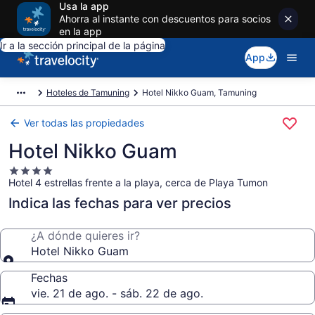
Usa la app
Ahorra al instante con descuentos para socios
en la app
Ir a la sección principal de la página
App
Hoteles de Tamuning
Hotel Nikko Guam, Tamuning
Ver todas las propiedades
Hotel Nikko Guam
Propiedad
Hotel 4 estrellas frente a la playa, cerca de Playa Tumon
de
4.0
Indica las fechas para ver precios
estrellas
¿A dónde quieres ir?
Hotel Nikko Guam
Fechas
vie. 21 de ago. - sáb. 22 de ago.