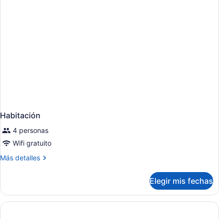
Bed
Habitación
4 personas
Wifi gratuito
Más
Más detalles
detalles
sobre
Elegir mis fechas
Habitación