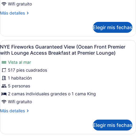
Wifi gratuito
Más
Más detalles
detalles
sobre
Elegir mis fechas
Habitación
Deluxe
Abrir
Habitación de hotel con dos camas, u
13
NYE Fireworks Guaranteed View (Ocean Front Premier
todas
with Lounge Access Breakfast at Premier Lounge)
las
Vista al mar
fotos
517 pies cuadrados
de
NYE
1 habitación
Fireworks
5 personas
Guaranteed
2 camas individuales grandes o 1 cama King
View
Wifi gratuito
(Ocean
Más
Más detalles
Front
detalles
Premier
sobre
Elegir mis fechas
with
NYE
Fireworks
Lounge