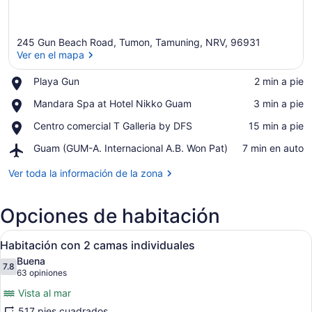
245 Gun Beach Road, Tumon, Tamuning, NRV, 96931
Ver en el mapa
Place,
Playa Gun
‪2 min a pie‬
Playa
Ver en el mapa
Place,
Mandara Spa at Hotel Nikko Guam
‪3 min a pie‬
Gun
Mandara
Place,
Centro comercial T Galleria by DFS
‪15 min a pie‬
Spa
Centro
at
Airport,
Guam (GUM-A. Internacional A.B. Won Pat)
‪7 min en auto‬
comercial
Hotel
Guam
T
Nikko
(GUM-
Ver toda la información de la zona
Galleria
Guam
A.
by
Internacional
DFS
Opciones de habitación
A.B.
Won
Abrir
Pat)
Habitación de hotel con dos camas, 
12
Habitación con 2 camas individuales
todas
Buena
las
7.8
7.8 de 10
(63
63 opiniones
fotos
opiniones)
Vista al mar
de
517 pies cuadrados