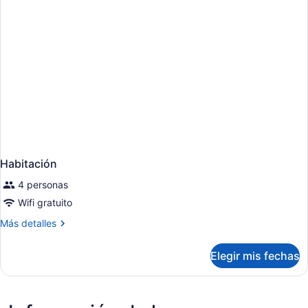
Habitación
4 personas
Wifi gratuito
Más
Más detalles
detalles
sobre
Elegir mis fechas
Habitación