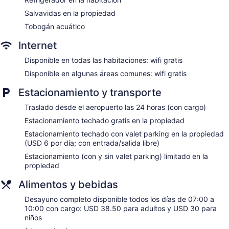
Cafetería
Salvavidas en la propiedad
Bar junto a la alberca
Tobogán acuático
Hotel Nikko Guam tiene 470 opciones de hospedaje con caja
de seguridad y pantuflas. Las habitaciones tienen balcón. Se
Internet
ofrece televisión con canales por cable. Los baños están
Disponible en todas las habitaciones: wifi gratis
equipados con tina con regadera, bidet, amenidades de
baño gratuitas y secadora de cabello.
Disponible en algunas áreas comunes: wifi gratis
Este hotel en Tamuning ofrece acceso a wifi gratis. Entre las
Estacionamiento y transporte
comodidades especialmente pensadas para las personas en
viaje de negocios se incluyen escritorio, silla de escritorio y
Traslado desde el aeropuerto las 24 horas (con cargo)
teléfono. Es posible solicitar cambio de toallas y cambio de
Estacionamiento techado gratis en la propiedad
sábanas. Se proporciona servicio de limpieza todos los días.
Estacionamiento techado con valet parking en la propiedad
Los huéspedes pueden disfrutar de una visita al spa de
(USD 6 por día; con entrada/salida libre)
servicio completo de este hotel, Spa Ayualam. Se ofrecen
Estacionamiento (con y sin valet parking) limitado en la
servicios como masajes de tejido profundo, masajes con
propiedad
piedras calientes, tratamientos faciales y envolturas
desintoxicantes. La variedad de tratamientos también
Alimentos y bebidas
incluye aromaterapia y reflexología. Las instalaciones tienen
tina de hidromasaje.
Desayuno completo disponible todos los días de 07:00 a
El spa abre todos los días. No se permite la entrada al spa a
10:00 con cargo: USD 38.50 para adultos y USD 30 para
huéspedes menores de 15 años.
niños