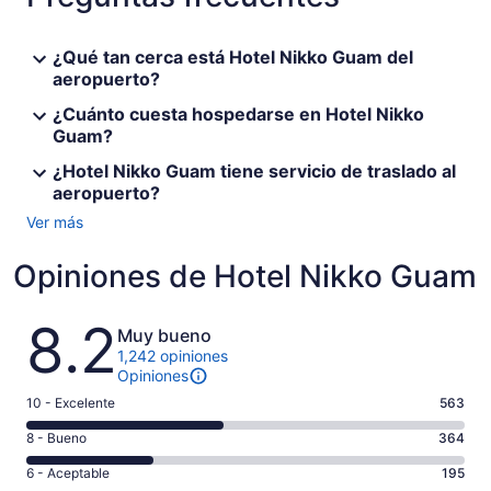
¿Qué tan cerca está Hotel Nikko Guam del
aeropuerto?
¿Cuánto cuesta hospedarse en Hotel Nikko
Guam?
¿Hotel Nikko Guam tiene servicio de traslado al
aeropuerto?
Ver más
Opiniones de Hotel Nikko Guam
Opiniones
8.2
Muy bueno
1,242 opiniones
Opiniones
Puntuación
10 - Excelente
563
de
Puntuación
8 - Bueno
364
10,
de
es
Puntuación
6 - Aceptable
195
8,