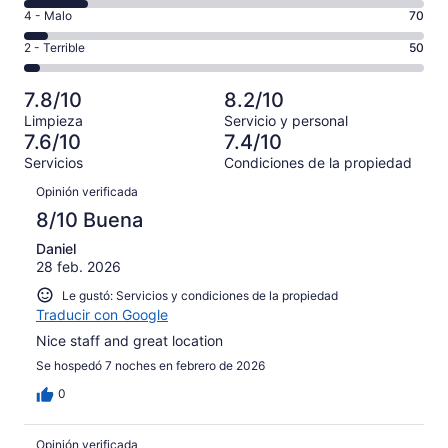
decir,
de
es
Puntuación
4 - Malo
70
Excelente.
6,
decir,
de
Basada
es
Puntuación
2 - Terrible
50
Bueno.
4,
en
decir,
de
Basada
es
563
Aceptable.
2,
en
decir,
7.8/10
8.2/10
de
Basada
es
364
Malo.
1242
Limpieza
Servicio y personal
en
decir,
de
Basada
7.6/10
7.4/10
opiniones
195
Terrible.
1242
en
Servicios
Condiciones de la propiedad
de
Basada
opiniones
70
Opiniones
1242
en
Opinión verificada
de
opiniones
50
1242
8/10 Buena
de
opiniones
1242
Daniel
28 feb. 2026
opiniones
Le gustó: Servicios y condiciones de la propiedad
Traducir con Google
Nice staff and great location
Se hospedó 7 noches en febrero de 2026
0
Opinión verificada