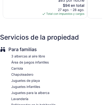
$85 por noche
Muy
bueno,
Zonas para conferencias
El
$94 en total
bueno,
871
precio
Desayuno disponible (con cargo)
1,709
27 ago. - 28 ago.
opiniones
actual
opiniones
Total con impuestos y cargos
Servicio de lavandería o tintorería
es
Lavandería
de
$94
Servicio de recepción las 24 horas
Resguardo de equipaje
Servicios de la propiedad
Caja de seguridad en la recepción
Asistencia turística y para la compra de entradas
Para familias
Servicios de concierge
3 albercas al aire libre
Terraza
Área de juegos infantiles
Jardín
Carriola
Asador
Chapoteadero
Tienda de regalos o puesto de periódicos
Juguetes de playa
Cajero automático o servicios bancarios
Juguetes infantiles
Elevador
Juguetes para la alberca
No se permite fumar en la propiedad
Lavandería
Bar en la playa
Refrigerador en la habitación