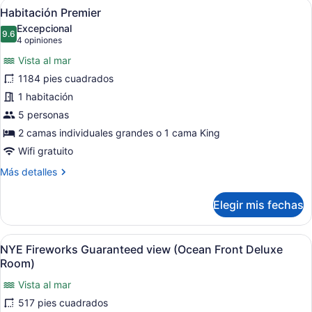
Abrir
Habitación de hotel con cama, telev
17
Habitación Premier
todas
Excepcional
las
9.6
9.6 de 10
(4
4 opiniones
fotos
opiniones)
Vista al mar
de
1184 pies cuadrados
Habitación
1 habitación
Premier
5 personas
2 camas individuales grandes o 1 cama King
Wifi gratuito
Más
Más detalles
detalles
sobre
Elegir mis fechas
Habitación
Premier
Abrir
Habitación de hotel con dos camas, u
12
NYE Fireworks Guaranteed view (Ocean Front Deluxe
todas
Room)
las
Vista al mar
fotos
517 pies cuadrados
de