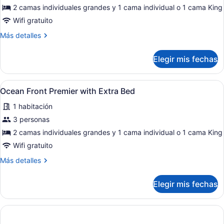
de
2 camas individuales grandes y 1 cama individual o 1 cama King
Ocean
Wifi gratuito
Front
Más
Más detalles
Upper
detalles
Floor
sobre
Elegir mis fechas
Ocean
Guaranteed
Front
with
Upper
Abrir
Habitación de hotel con dos camas, u
Extra
14
Floor
Ocean Front Premier with Extra Bed
todas
Bed
Guaranteed
1 habitación
with
las
Extra
fotos
3 personas
Bed
de
2 camas individuales grandes y 1 cama individual o 1 cama King
Ocean
Wifi gratuito
Front
Más
Más detalles
Premier
detalles
with
sobre
Elegir mis fechas
Ocean
Extra
Front
Bed
Premier
with
Extra