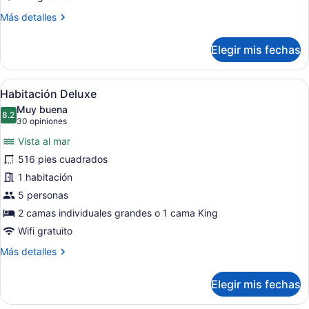
Más
Más detalles
detalles
sobre
Elegir mis fechas
Habitación
triple
Abrir
Habitación de hotel con dos camas, u
12
Habitación Deluxe
todas
Muy buena
las
8.2
8.2 de 10
(30
30 opiniones
fotos
opiniones)
Vista al mar
de
516 pies cuadrados
Habitación
1 habitación
Deluxe
5 personas
2 camas individuales grandes o 1 cama King
Wifi gratuito
Más
Más detalles
detalles
sobre
Elegir mis fechas
Habitación
Deluxe