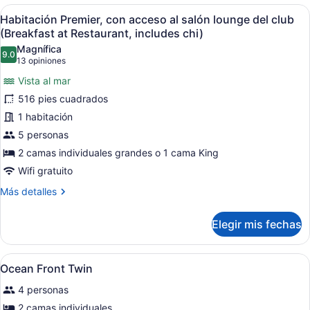
Abrir
Habitación de hotel con dos camas, u
12
Habitación Premier, con acceso al salón lounge del club
todas
(Breakfast at Restaurant, includes chi)
las
Magnífica
9.0
fotos
9.0 de 10
(13
13 opiniones
de
opiniones)
Vista al mar
Habitación
516 pies cuadrados
Premier,
1 habitación
con
5 personas
acceso
al
2 camas individuales grandes o 1 cama King
salón
Wifi gratuito
lounge
Más
Más detalles
del
detalles
sobre
club
Elegir mis fechas
Habitación
(Breakfast
Premier,
at
con
Abrir
Habitación de hotel con dos camas,
Restaurant,
7
acceso
Ocean Front Twin
todas
al
includes
4 personas
salón
las
chi)
lounge
fotos
2 camas individuales