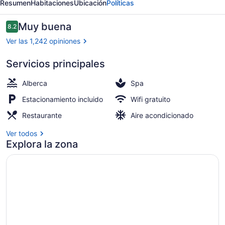
Resumen
Habitaciones
Ubicación
Políticas
Guam
Opiniones
Muy buena
8.2
8.2 de 10,
Ver las 1,242 opiniones
Servicios principales
3 albercas al aire libre, sombrillas
Alberca
Spa
Estacionamiento incluido
Wifi gratuito
Restaurante
Aire acondicionado
Ver todos
Explora la zona