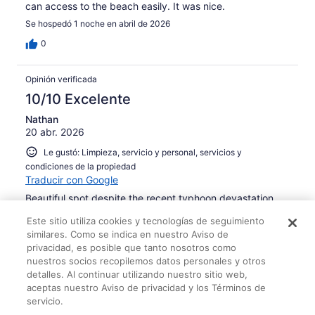
can access to the beach easily. It was nice.
Se hospedó 1 noche en abril de 2026
0
Opinión verificada
10/10 Excelente
Nathan
20 abr. 2026
Le gustó: Limpieza, servicio y personal, servicios y
condiciones de la propiedad
Traducir con Google
Beautiful spot despite the recent typhoon devastation.
Se hospedó 1 noche en abril de 2026
Este sitio utiliza cookies y tecnologías de seguimiento
similares. Como se indica en nuestro Aviso de
0
privacidad, es posible que tanto nosotros como
nuestros socios recopilemos datos personales y otros
Opinión verificada
detalles. Al continuar utilizando nuestro sitio web,
aceptas nuestro Aviso de privacidad y los Términos de
8/10 Buena
servicio.
Christina