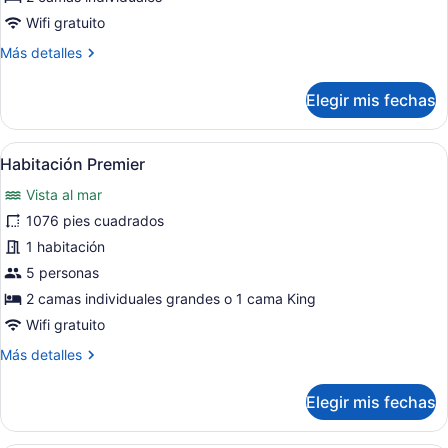
del
de
Wifi gratuito
club
Ocean
(Breakfast
Más
Más detalles
at
Front
detalles
Restaurant,
Twin
sobre
includes
Elegir mis fechas
Ocean
chi)
Front
Twin
Abrir
Habitación de hotel con una cama g
16
Habitación Premier
todas
Vista al mar
las
fotos
1076 pies cuadrados
de
1 habitación
Habitación
5 personas
Premier
2 camas individuales grandes o 1 cama King
Wifi gratuito
Más
Más detalles
detalles
sobre
Elegir mis fechas
Habitación
Premier