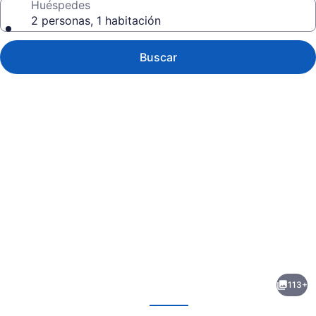
Huéspedes
2 personas, 1 habitación
Buscar
Galería
de
fotos
de
113+
Hotel
erior
Siguiente
Nikko