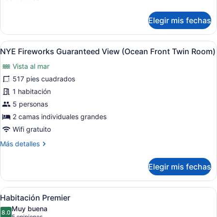
Front
detalles
Premier
sobre
Elegir mis fechas
with
NYE
Fireworks
Lounge
Guaranteed
Access
Abrir
Habitación de hotel con dos camas, 
11
View
NYE Fireworks Guaranteed View (Ocean Front Twin Room)
Breakfast
todas
(Ocean
Vista al mar
at
Front
las
Premier
Restaurant)
fotos
517 pies cuadrados
with
de
1 habitación
Lounge
NYE
Access
5 personas
Breakfast
Fireworks
2 camas individuales grandes
at
Guaranteed
Restaurant)
Wifi gratuito
View
Más
Más detalles
(Ocean
detalles
Front
sobre
Elegir mis fechas
Twin
NYE
Room)
Fireworks
Guaranteed
Abrir
Habitación de hotel con dos camas, u
11
View
Habitación Premier
todas
(Ocean
Muy buena
Front
las
8.0
8.0 de 10
5 opiniones