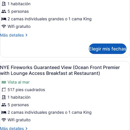
NYE
1 habitación
Fireworks
5 personas
Guaranteed
2 camas individuales grandes o 1 cama King
view
Wifi gratuito
(Ocean
Más
Más detalles
Front
detalles
Deluxe
sobre
Elegir mis fechas
Room)
NYE
Fireworks
Guaranteed
Abrir
Habitación de hotel con dos camas, u
12
view
NYE Fireworks Guaranteed View (Ocean Front Premier
todas
(Ocean
with Lounge Access Breakfast at Restaurant)
Front
las
Deluxe
Vista al mar
fotos
Room)
517 pies cuadrados
de
NYE
1 habitación
Fireworks
5 personas
Guaranteed
2 camas individuales grandes o 1 cama King
View
Wifi gratuito
(Ocean
Más
Más detalles