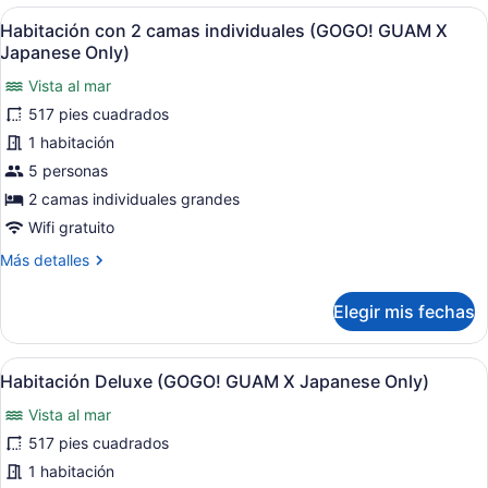
Guaranteed
Access
Abrir
Habitación de hotel con dos camas, 
12
View
Habitación con 2 camas individuales (GOGO! GUAM X
Breakfast
todas
(Ocean
Japanese Only)
at
Front
las
Premier
Vista al mar
Premier
fotos
with
517 pies cuadrados
Lounge)
de
Lounge
Habitación
1 habitación
Access
Breakfast
con
5 personas
at
2
2 camas individuales grandes
Premier
camas
Lounge)
Wifi gratuito
individuales
Más
Más detalles
(GOGO!
detalles
GUAM
sobre
Elegir mis fechas
X
Habitación
con
Japanese
2
Only)
Abrir
Habitación de hotel con dos camas, u
12
camas
Habitación Deluxe (GOGO! GUAM X Japanese Only)
todas
individuales
Vista al mar
(GOGO!
las
GUAM
fotos
517 pies cuadrados
X
de
1 habitación
Japanese