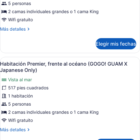
Habitación
Only)
5 personas
Deluxe
2 camas individuales grandes o 1 cama King
(GOGO!
Wifi gratuito
GUAM
Más
Más detalles
X
detalles
Japanese
sobre
Elegir mis fechas
Only)
Habitación
Deluxe
(GOGO!
Abrir
Habitación de hotel con dos camas, u
12
GUAM
Habitación Premier, frente al océano (GOGO! GUAM X
todas
X
Japanese Only)
Japanese
las
Only)
Vista al mar
fotos
517 pies cuadrados
de
Habitación
1 habitación
Premier,
5 personas
frente
2 camas individuales grandes o 1 cama King
al
Wifi gratuito
océano
Más
Más detalles
(GOGO!
detalles
GUAM