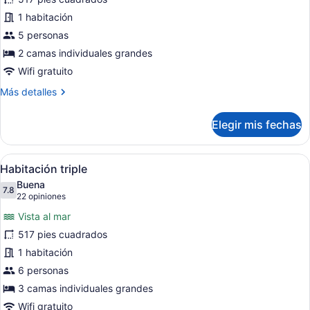
Habitación
1 habitación
con
2
5 personas
camas
2 camas individuales grandes
individuales
Wifi gratuito
Más
Más detalles
detalles
sobre
Elegir mis fechas
Habitación
con
2
Abrir
Habitación de hotel con dos camas, 
13
camas
Habitación triple
todas
individuales
Buena
las
7.8
7.8 de 10
(22
22 opiniones
fotos
opiniones)
Vista al mar
de
517 pies cuadrados
Habitación
1 habitación
triple
6 personas
3 camas individuales grandes
Wifi gratuito