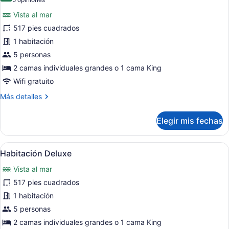
(5
Twin
fotos
opiniones)
Room)
Vista al mar
de
517 pies cuadrados
Habitación
1 habitación
Premier
5 personas
2 camas individuales grandes o 1 cama King
Wifi gratuito
Más
Más detalles
detalles
sobre
Elegir mis fechas
Habitación
Premier
Abrir
Habitación de hotel con dos camas, u
12
Habitación Deluxe
todas
Vista al mar
las
fotos
517 pies cuadrados
de
1 habitación
Habitación
5 personas
Deluxe
2 camas individuales grandes o 1 cama King