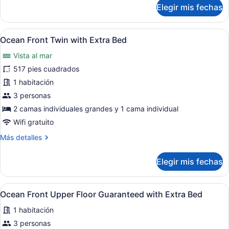
sobre
Elegir mis fechas
X
Habitación
Premier,
Japanese
frente
Only)
Abrir
Habitación de hotel con dos camas, 
14
al
Ocean Front Twin with Extra Bed
todas
océano
Vista al mar
(GOGO!
las
GUAM
fotos
517 pies cuadrados
X
de
1 habitación
Japanese
Ocean
Only)
3 personas
Front
2 camas individuales grandes y 1 cama individual
Twin
Wifi gratuito
with
Más
Más detalles
Extra
detalles
Bed
sobre
Elegir mis fechas
Ocean
Front
Twin
Abrir
Habitación de hotel con dos camas, u
10
with
Ocean Front Upper Floor Guaranteed with Extra Bed
todas
Extra
1 habitación
Bed
las
fotos
3 personas