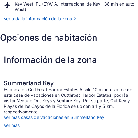
los
Airport,
Key West, FL (EYW-A. Internacional de Key
‪38 min en auto‬
Sugarloaf
Cayos
Key
West)
Sound
de
West,
la
Ver toda la información de la zona
FL
Florida
(EYW-
A.
Opciones de habitación
Internacional
de
Key
West)
Información de la zona
Summerland Key
Estancia en Cutthroat Harbor Estates.A solo 10 minutos a pie de
esta casa de vacaciones en Cutthroat Harbor Estates, podrás
visitar Venture Out Keys y Venture Key. Por su parte, Out Key y
Playas de los Cayos de la Florida se ubican a 1 y 5 km,
respectivamente.
Ver más casas de vacaciones en Summerland Key
Ver más