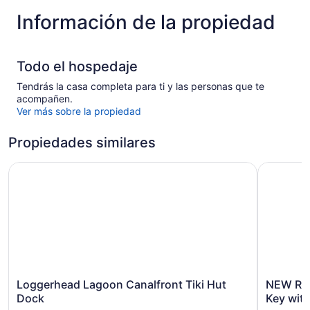
Información de la propiedad
Todo el hospedaje
Tendrás la casa completa para ti y las personas que te
acompañen.
Ver más sobre la propiedad
Propiedades similares
Loggerhead Lagoon Canalfront Tiki Hut Dock
NEW Renta
Loggerhead
NEW
Loggerhead Lagoon Canalfront Tiki Hut
NEW Rent
Lagoon
Rental
Dock
Key wit
Canalfront
~