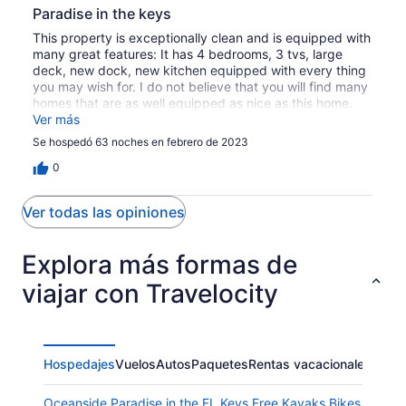
Paradise in the keys
This property is exceptionally clean and is equipped with
many great features: It has 4 bedrooms, 3 tvs, large
deck, new dock, new kitchen equipped with every thing
you may wish for. I do not believe that you will find many
homes that are as well equipped as nice as this home.
We throughly enjoyed our stay at cutthroat harbor
Ver más
estates.Ted Leach ,,
Se hospedó 63 noches en febrero de 2023
0
Ver todas las opiniones
Explora más formas de
viajar con Travelocity
Hospedajes
Vuelos
Autos
Paquetes
Rentas vacacionales
Oceanside Paradise in the FL Keys Free Kayaks Bikes