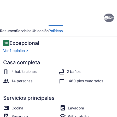
fotos
de
52+
SOUTHERN
erior
Siguiente
SUNSET
Resumen
Servicios
Ubicación
Políticas
-
As
Opiniones
Excepcional
10
10 de 10,
seen
Ver 1 opinión
on
Casa completa
House
Terraza o patio
Hunters-
4 habitaciones
2 baños
S228
14 personas
1460 pies cuadrados
E6
-
Servicios principales
Family
Cocina
Lavadora
Time
Secadora
Wifi gratuito