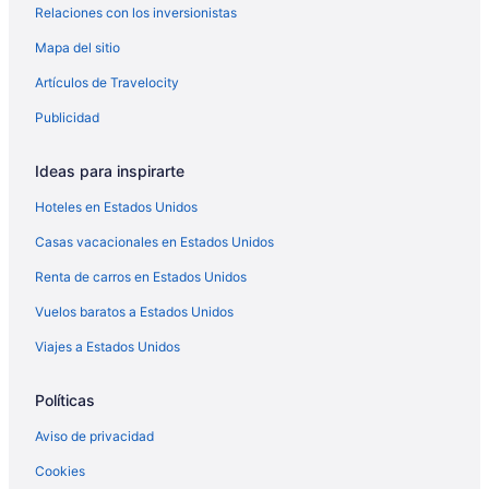
45' dock space!
Relaciones con los inversionistas
L' archipel | Brand new dock!
Mapa del sitio
Old Florida Style, Dockage, Swimming Pool (shared),
Artículos de Travelocity
just 20 miles from Key West
Publicidad
Blue Mind #225, 35' Seawall Venture Out
Charming 2-bedroom house with WiFi, AC in lovely
Ideas para inspirarte
Cudjoe Key
Hoteles en Estados Unidos
Parmer's Resort
Island Therapy
Casas vacacionales en Estados Unidos
Casa Kiwi #472 - Ocean Views on Cudjoe Key
Renta de carros en Estados Unidos
Deep/Wide/Flow-Though Canal, 1st Canal From Open
Vuelos baratos a Estados Unidos
Water, No Hwy 1 Road Noise
Viajes a Estados Unidos
Políticas
Aviso de privacidad
Cookies