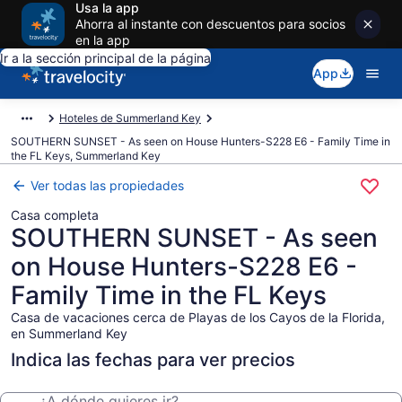
Usa la app
Ahorra al instante con descuentos para socios
en la app
Ir a la sección principal de la página
App
Hoteles de Summerland Key
SOUTHERN SUNSET - As seen on House Hunters-S228 E6 - Family Time in
the FL Keys, Summerland Key
Ver todas las propiedades
Casa completa
SOUTHERN SUNSET - As seen
on House Hunters-S228 E6 -
Family Time in the FL Keys
Casa de vacaciones cerca de Playas de los Cayos de la Florida,
en Summerland Key
Indica las fechas para ver precios
¿A dónde quieres ir?