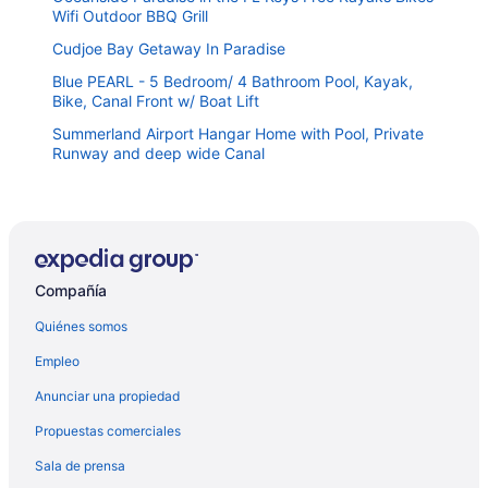
Wifi Outdoor BBQ Grill
Cudjoe Bay Getaway In Paradise
Blue PEARL - 5 Bedroom/ 4 Bathroom Pool, Kayak,
Bike, Canal Front w/ Boat Lift
Summerland Airport Hangar Home with Pool, Private
Runway and deep wide Canal
Spanish Queen @Venture Out, Cudjoe Key
Bimini Breeze - VO 313
Beautiful 3 Bedroom Canal Home in Ramrod Key, FL
with Open Water Views!
Compañía
Casa Cudjoe: Tropical Canal Front Retreat on Cudjoe
Key, Dockage, Boater's Paradise & Dog-Friendly!
Quiénes somos
Key Lime Hideaway - Oceanfront Gated Community,
Empleo
Amenities, 3BR Stilted Retreat
Anunciar una propiedad
Casa del Mare #42 - Oceanfront, Gated Community!
Propuestas comerciales
Atlantis...Ocean Front Cottage Retreat!
Sala de prensa
Shangri-La in the Keys! Enjoy the water views and a