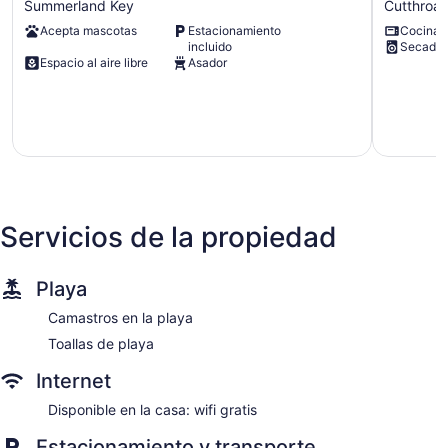
Summerland Key
Cutthroat
Tiki
Fish,
Acepta mascotas
Estacionamiento
Cocina
Hut
Boat
incluido
Secador
Dock
&
Espacio al aire libre
Asador
Summerland
Relax
Key
in
Cudjoe
Key
with
Ocean
Access
Cutthroat
Harbor
Servicios de la propiedad
Estates
Playa
Camastros en la playa
Toallas de playa
Internet
Disponible en la casa: wifi gratis
Estacionamiento y transporte