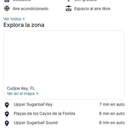
in
the
Aire acondicionado
Espacio al aire libre
FL
Ver todos
Explora la zona
Keys
Cudjoe Key, FL
Ver en el mapa
Place,
Upper Sugarloaf Key
‪7 min en auto‬
Upper
Ver en el mapa
Place,
Playas de los Cayos de la Florida
‪8 min en auto‬
Sugarloaf
Playas
Key
Place,
Upper Sugarloaf Sound
‪8 min en auto‬
de
Upper