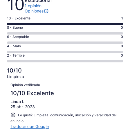
10
Excepcional
1 opinión
Opiniones
Puntuación
10 - Excelente
1
de
Puntuación
8 - Bueno
0
10,
de
es
Puntuación
6 - Aceptable
0
8,
decir,
de
es
Puntuación
4 - Malo
0
Excelente.
6,
decir,
de
Basada
es
Puntuación
2 - Terrible
0
Bueno.
4,
en
decir,
de
Basada
es
1
Aceptable.
2,
en
decir,
10/10
de
Basada
es
0
Malo.
1
Limpieza
en
decir,
de
Basada
Opiniones
opiniones
0
Terrible.
Opinión verificada
1
en
de
Basada
opiniones
10/10 Excelente
0
1
en
de
opiniones
Linda L.
0
1
25 abr. 2023
de
opiniones
1
Le gustó: Limpieza, comunicación, ubicación y veracidad del
opiniones
anuncio
Traducir con Google