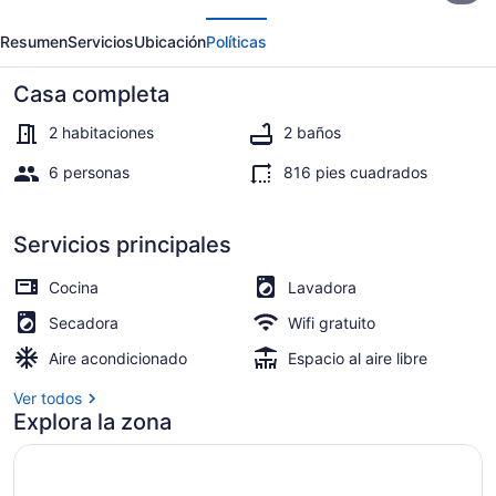
erior
Siguiente
archipel
Resumen
Servicios
Ubicación
Políticas
|
Brand
Casa completa
new
2 habitaciones
2 baños
dock!
6 personas
816 pies cuadrados
Interior
Servicios principales
Cocina
Lavadora
Secadora
Wifi gratuito
Aire acondicionado
Espacio al aire libre
Ver todos
Explora la zona