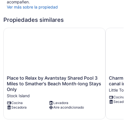
acompañen.
Ver más sobre la propiedad
Propiedades similares
Place to Relax by Avantstay Shared Pool 3 Miles to Smat
Charming 
Place
Charming
Place to Relax by Avantstay Shared Pool 3
Charmin
to
Conch
Miles to Smather's Beach Month-long Stays
canal in
Relax
Cottage
Only
Little Tor
by
on
Stock Island
Cocina
Avantstay
deep
Secador
Shared
water
Cocina
Lavadora
Secadora
Aire acondicionado
Pool
canal
3
in
Miles
Little
to
Torch