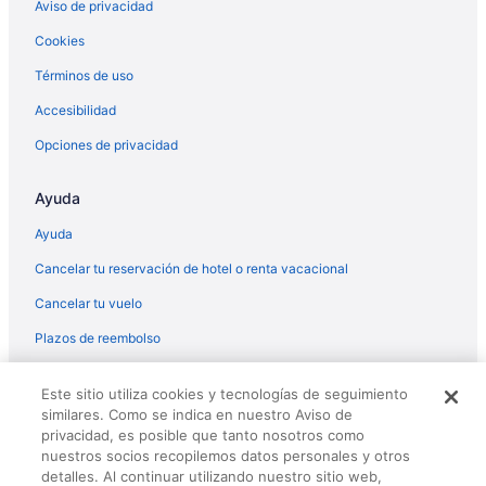
Aviso de privacidad
Cookies
Términos de uso
Accesibilidad
Opciones de privacidad
Ayuda
Ayuda
Cancelar tu reservación de hotel o renta vacacional
Cancelar tu vuelo
Plazos de reembolso
© 2026 Travelscape LLC, an Expedia Group company. All rights
Este sitio utiliza cookies y tecnologías de seguimiento
reserved. Travelocity, the Stars Design, and The Roaming Gnome
similares. Como se indica en nuestro Aviso de
Design are trademarks or registered trademarks of Travelscape LLC.
privacidad, es posible que tanto nosotros como
CST# 2083930-50.
nuestros socios recopilemos datos personales y otros
detalles. Al continuar utilizando nuestro sitio web,