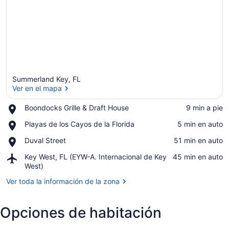
Summerland Key, FL
Ver en el mapa
Place,
Boondocks Grille & Draft House
‪9 min a pie‬
Boondocks
Ver en el mapa
Place,
Playas de los Cayos de la Florida
‪5 min en auto‬
Grille
Playas
&
Place,
Duval Street
‪51 min en auto‬
de
Draft
Duval
los
House
Airport,
Key West, FL (EYW-A. Internacional de Key
‪45 min en auto‬
Street
Cayos
Key
West)
de
West,
la
Ver toda la información de la zona
FL
Florida
(EYW-
A.
Opciones de habitación
Internacional
de