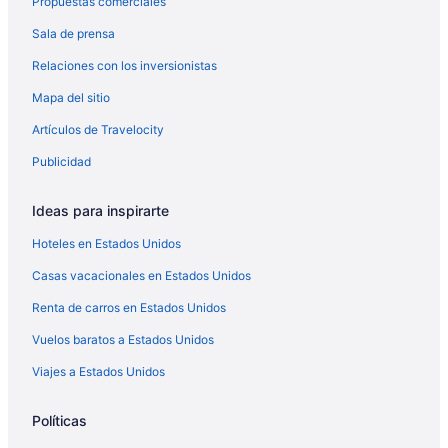
Propuestas comerciales
Casa del Mare #42 - Oceanfront, Gated Community!
Sala de prensa
Piece Of Eight - Venture Out 279
Paradise Found | Pet friendly, boating on Cudjoe
Relaciones con los inversionistas
9br Estate | 3 Homes/2 Pools/Hot tub -30 Min to KW
Mapa del sitio
**Blue HORIZON @ SUGARLOAF SHORES**
Artículos de Travelocity
Waterfront Home & Pool + LAST KEY SERVICES…
Publicidad
Blue PEARL - 5 Bedroom/ 4 Bathroom Pool, Kayak,
Bike, Canal Front w/ Boat Lift
Ideas para inspirarte
Florida Keys Beach Getaway
Hoteles en Estados Unidos
**Turtle COVE VIEWS @ VENTURE OUT** 2BR/2BA
Cottage +35’ Private Slip | 80’ Pool
Casas vacacionales en Estados Unidos
Conch House - Ocean front with dock and pool
Renta de carros en Estados Unidos
Vuelos baratos a Estados Unidos
Viajes a Estados Unidos
Políticas