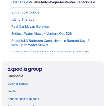
Hospedajes
Vuelos
Autos
Paquetes
Rentas vacacionales
Sugar Loaf Lodge
Island Therapy
Reel Caribbean Getaway
Endless Water Views - Venture Out 526
Beautiful 3 Bedroom Canal Home in Ramrod Key, FL
with Open Water Views!
Lock in summer months. For up to date availability
510-381-5000
**Carefree ON CUDJOE @ THE BAY** Waterfront
Home & Pool + LAST KEY SERVICES…
Villa Jekjak
Compañía
Sirena Key | Luxury Oceanfront Estate, Pool, Guest
Quiénes somos
Cottage, Dock, 30min to Key West
Empleo
Waterfront cottage near key west, sleeps 6
Anunciar una propiedad
Parmer's Resort