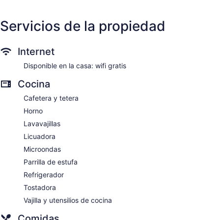
Smather's
Key
Beach
Little
Month-
Torch
Servicios de la propiedad
long
Key
Stays
Only
Internet
Stock
Island
Disponible en la casa: wifi gratis
Cocina
Cafetera y tetera
Horno
Lavavajillas
Licuadora
Microondas
Parrilla de estufa
Refrigerador
Tostadora
Vajilla y utensilios de cocina
Comidas