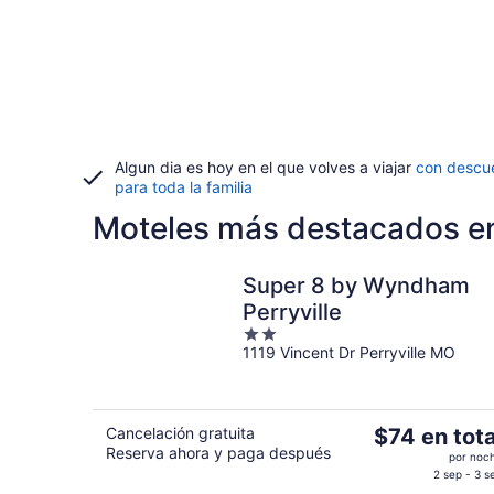
Algun dia es hoy en el que volves a viajar
con descu
para toda la familia
Moteles más destacados en
Super 8 by Wyndham
Perryville
2
1119 Vincent Dr Perryville MO
out
of
5
El
Cancelación gratuita
$74 en tota
Reserva ahora y paga después
precio
por noc
es
2 sep - 3 s