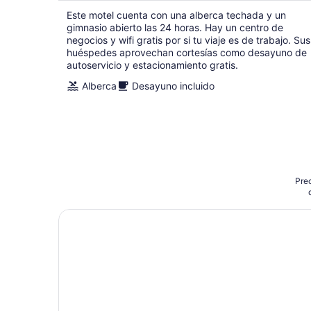
de
Este motel cuenta con una alberca techada y un
$74
gimnasio abierto las 24 horas. Hay un centro de
en
negocios y wifi gratis por si tu viaje es de trabajo. Sus
total
huéspedes aprovechan cortesías como desayuno de
por
autoservicio y estacionamiento gratis.
noche
Alberca
Desayuno incluido
Prec