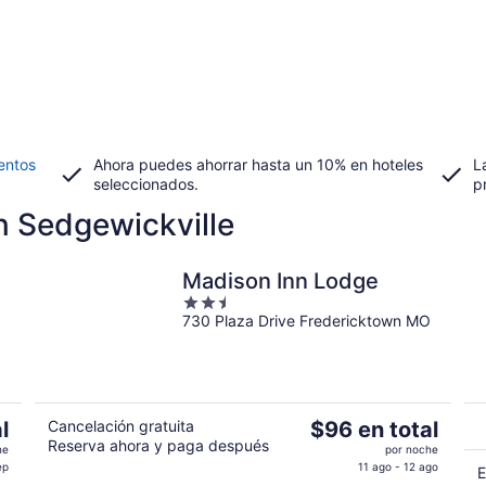
entos
Ahora puedes ahorrar hasta un 10% en hoteles
L
seleccionados.
p
 Sedgewickville
Madison Inn Lodge
2.5
730 Plaza Drive Fredericktown MO
out
of
5
El
l
Cancelación gratuita
$96 en total
Reserva ahora y paga después
precio
he
por noche
es
ep
11 ago - 12 ago
E