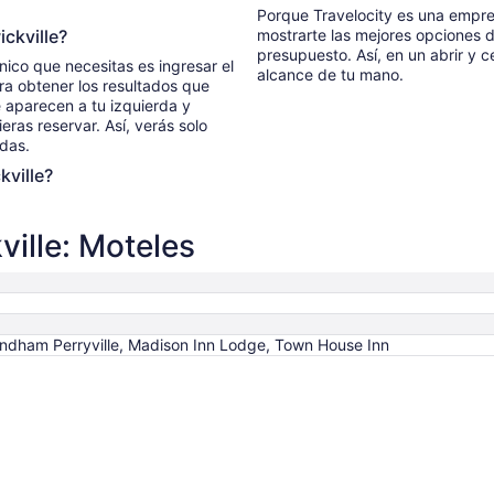
Porque Travelocity es una empre
ckville?
mostrarte las mejores opciones 
presupuesto. Así, en un abrir y c
único que necesitas es ingresar el
alcance de tu mano.
ara obtener los resultados que
ue aparecen a tu izquierda y
eras reservar. Así, verás solo
das.
kville?
ille: Moteles
dham Perryville, Madison Inn Lodge, Town House Inn