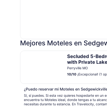
Mejores Moteles en Sedgew
Secluded 5-Bedroom Lodge with Private Lake – 
Secluded 5-Bed
with Private Lake
for Large Groups
Perryville MO
10
/
10
¡Excepcional! (1 op
¿Puedo reservar mi Moteles en Sedgewickville
Sí, sí puedes. Si esta vez quieres hospedarte en un es
encuentra tu Moteles ideal, donde tengas a tu alcanc
necesitas durante tu estancia. En Travelocity, conta