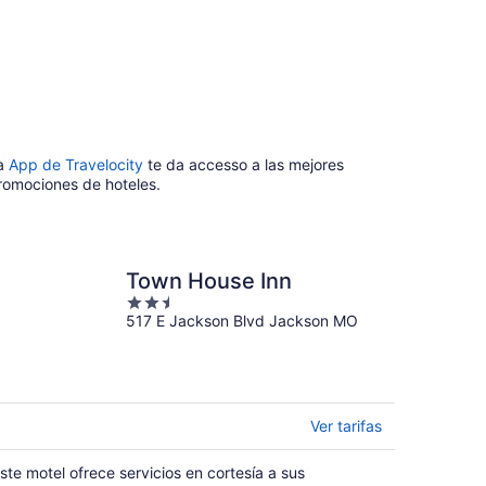
a
App de Travelocity
te da accesso a las mejores
romociones de hoteles.
Town House Inn
2.5
517 E Jackson Blvd Jackson MO
out
of
5
Ver tarifas
ste motel ofrece servicios en cortesía a sus