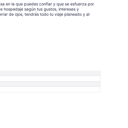
ago
sa en la que puedes confiar y que se esfuerza por
al
de hospedaje según tus gustos, intereses y
10
errar de ojos, tendrás todo tu viaje planeado y al
ago