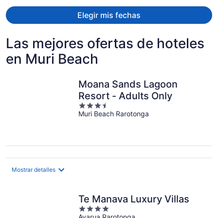
persona
Elegir mis fechas
Las mejores ofertas de hoteles
en Muri Beach
Moana Sands Lagoon
Resort - Adults Only
3.5
Muri Beach Rarotonga
out
of
5
Mostrar detalles
Te Manava Luxury Villas
4
Avarua Rarotonga