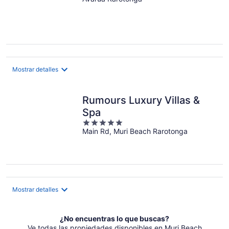
out
of
5
Mostrar detalles
Rumours Luxury Villas &
Spa
5
Main Rd, Muri Beach Rarotonga
out
of
5
Mostrar detalles
¿No encuentras lo que buscas?
Ve todas las propiedades disponibles en Muri Beach