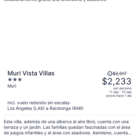
por
persona
El
Muri Vista Villas
$2,317
precio
$2,233
3
era
out
Muri
por persona
de
of
11 sep - 15 sep
precio hace 1 día
$2,317
5
Incl. vuelo redondo sin escalas
y
Los Ángeles (LAX) a Rarotonga (RAR)
ahora
es
Esta villa, además de una alberca al aire libre, cuenta con una
de
terraza y un jardín. Las familias quedan fascinadas con el área
$2,233
de juegos infantiles y el área con asadores. Asimismo, cuenta
por
con un área de picnic y una lavandería.