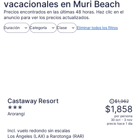
vacacionales en Muri Beach
Precios encontrados en las últimas 48 horas. Haz clic en el
anuncio para ver los precios actualizados.
Duración
Categoría
Clase
Eliminar todos los filtros
El
Castaway Resort
$1,962
precio
$1,858
3
era
out
Arorangi
por persona
de
of
30 oct - 3 nov
precio hace 1 día
$1,962
5
Incl. vuelo redondo sin escalas
y
Los Ángeles (LAX) a Rarotonga (RAR)
ahora