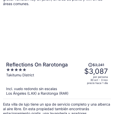
áreas comunes.
por
persona
El
Reflections On Rarotonga
$3,241
precio
$3,087
5
era
out
Takitumu District
por persona
de
of
30 oct - 3 nov
precio hace 1 día
$3,241
5
Incl. vuelo redondo sin escalas
y
Los Ángeles (LAX) a Rarotonga (RAR)
ahora
es
Esta villa de lujo tiene un spa de servicio completo y una alberca
de
al aire libre. En esta propiedad también encontrarás
$3,087
estacionamiento gratis, una lavandería y asadores.