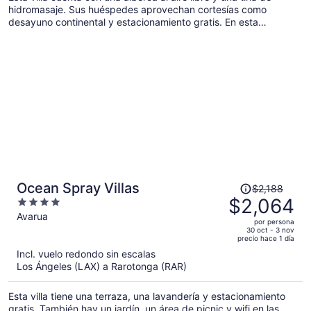
hidromasaje. Sus huéspedes aprovechan cortesías como
$3,149
desayuno continental y estacionamiento gratis. En esta
por
propiedad, además de una terraza y un jardín, encontrarás
persona
servicios que te serán de gran utilidad, como traslados por la
zona.
El
Ocean Spray Villas
$2,188
precio
$2,064
4
era
out
Avarua
por persona
de
of
30 oct - 3 nov
precio hace 1 día
$2,188
5
Incl. vuelo redondo sin escalas
y
Los Ángeles (LAX) a Rarotonga (RAR)
ahora
es
Esta villa tiene una terraza, una lavandería y estacionamiento
de
gratis. También hay un jardín, un área de picnic y wifi en las
$2,064