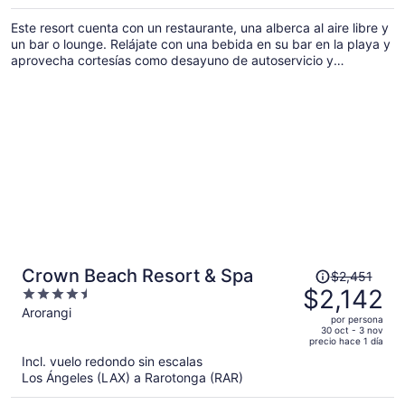
es
Este resort cuenta con un restaurante, una alberca al aire libre y
de
un bar o lounge. Relájate con una bebida en su bar en la playa y
$1,858
aprovecha cortesías como desayuno de autoservicio y
por
estacionamiento gratis. También hay una terraza, un jardín y una
persona
biblioteca.
El
Crown Beach Resort & Spa
$2,451
precio
$2,142
4.5
era
out
Arorangi
por persona
de
of
30 oct - 3 nov
precio hace 1 día
$2,451
5
Incl. vuelo redondo sin escalas
y
Los Ángeles (LAX) a Rarotonga (RAR)
ahora
es