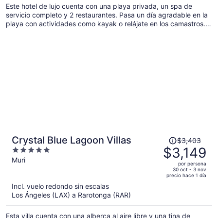
Este hotel de lujo cuenta con una playa privada, un spa de
de
servicio completo y 2 restaurantes. Pasa un día agradable en la
$2,142
playa con actividades como kayak o relájate en los camastros.
por
Pasa un rato agradable con su alberca al aire libre y aprovecha
persona
beneficios como estacionamiento gratis.
El
Crystal Blue Lagoon Villas
$3,403
precio
$3,149
5
era
out
Muri
por persona
de
of
30 oct - 3 nov
precio hace 1 día
$3,403
5
Incl. vuelo redondo sin escalas
y
Los Ángeles (LAX) a Rarotonga (RAR)
ahora
es
Esta villa cuenta con una alberca al aire libre y una tina de
de