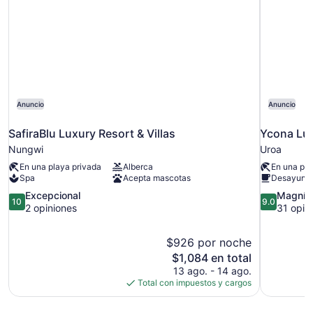
Anuncio
Anuncio
SafiraBlu Luxury Resort & Villas
Ycona Lux
Nungwi
Uroa
En una playa privada
Alberca
En una pla
Spa
Acepta mascotas
Desayuno 
10.0
9.0
Excepcional
Magnífi
10
9.0
de
de
2 opiniones
31 opin
10,
10,
Excepcional,
Magnífico,
$926 por noche
2
31
El
$1,084 en total
opiniones
opiniones
precio
13 ago. - 14 ago.
actual
Total con impuestos y cargos
es
de