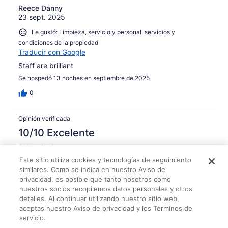
Reece Danny
23 sept. 2025
Le gustó: Limpieza, servicio y personal, servicios y
condiciones de la propiedad
Traducir con Google
Staff are brilliant
Se hospedó 13 noches en septiembre de 2025
0
Opinión verificada
10/10 Excelente
Dylan Joshua
1 oct. 2025
Este sitio utiliza cookies y tecnologías de seguimiento
similares. Como se indica en nuestro Aviso de
Le gustó: Limpieza, servicio y personal, servicios y
privacidad, es posible que tanto nosotros como
condiciones de la propiedad
nuestros socios recopilemos datos personales y otros
Traducir con Google
detalles. Al continuar utilizando nuestro sitio web,
The staff 100% make this place, so friendly, so helpful
aceptas nuestro Aviso de privacidad y los Términos de
and generally infectious. We cant thank everyone enough
servicio.
for making our honeymoon so special and taking care of