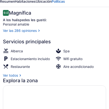
Resumen
Habitaciones
Ubicación
Políticas
Bahari
Zanzibar
Opiniones
Magnífica
9.0
9.0 de 10,
A los huéspedes les gustó:
Personal amable
Ver las 286 opiniones
Vista aérea
Servicios principales
Alberca
Spa
Estacionamiento incluido
Wifi gratuito
Restaurante
Aire acondicionado
Ver todos
Explora la zona