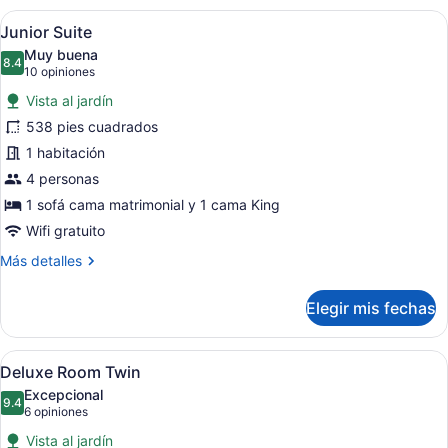
Double
Abrir
Un dormitorio con una cama grande,
7
Junior Suite
todas
Muy buena
las
8.4
8.4 de 10
(10
10 opiniones
fotos
opiniones)
Vista al jardín
de
538 pies cuadrados
Junior
1 habitación
Suite
4 personas
1 sofá cama matrimonial y 1 cama King
Wifi gratuito
Más
Más detalles
detalles
sobre
Elegir mis fechas
Junior
Suite
Abrir
Habitación de hotel con cama, un ban
5
Deluxe Room Twin
todas
Excepcional
las
9.4
9.4 de 10
(6
6 opiniones
fotos
opiniones)
Vista al jardín