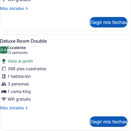
Deluxe
Más
Más detalles
Room
detalles
Twin
sobre
Elegir mis fechas
Deluxe
Room
Twin
Abrir
Una cama con dosel, una silla, una 
6
Deluxe Room Double
todas
Excelente
las
8.8
8.8 de 10
(13
13 opiniones
fotos
opiniones)
Vista al jardín
de
398 pies cuadrados
Deluxe
1 habitación
Room
Double
3 personas
1 cama King
Wifi gratuito
Más
Más detalles
detalles
sobre
Elegir mis fechas
Deluxe
Room