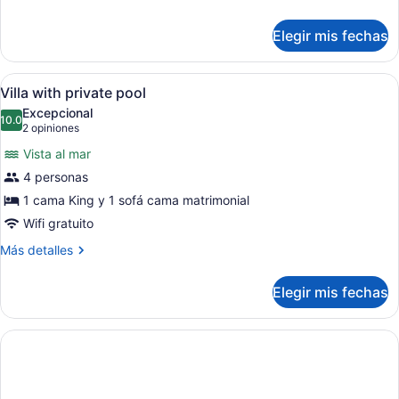
detalles
sobre
Elegir mis fechas
Junior
Suite,
Sea
Abrir
Zona de piscina con sillones de d
9
View
Villa with private pool
todas
Excepcional
las
10.0
10.0 de 10
(2
2 opiniones
fotos
opiniones)
Vista al mar
de
4 personas
Villa
1 cama King y 1 sofá cama matrimonial
with
private
Wifi gratuito
pool
Más
Más detalles
detalles
sobre
Elegir mis fechas
Villa
with
private
pool