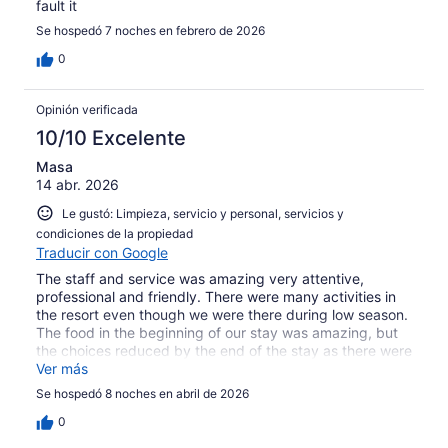
fault it
Se hospedó 7 noches en febrero de 2026
0
Opinión verificada
10/10 Excelente
Masa
14 abr. 2026
Le gustó: Limpieza, servicio y personal, servicios y
condiciones de la propiedad
Traducir con Google
The staff and service was amazing very attentive,
professional and friendly. There were many activities in
the resort even though we were there during low season.
The food in the beginning of our stay was amazing, but
the choices reduced by the end of the stay as there were
not many guests in April. We however enjoyed the calm
Ver más
environment and the beautiful scenery.
Se hospedó 8 noches en abril de 2026
0