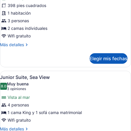
de
398 pies cuadrados
Deluxe
1 habitación
Room
Twin
3 personas
2 camas individuales
Wifi gratuito
Más
Más detalles
detalles
sobre
Elegir mis fechas
Deluxe
Room
Twin
Abrir
Una habitación de hotel con balcón
6
Junior Suite, Sea View
todas
Muy buena
las
8.0
8.0 de 10
(3
3 opiniones
fotos
opiniones)
Vista al mar
de
4 personas
Junior
1 cama King y 1 sofá cama matrimonial
Suite,
Sea
Wifi gratuito
View
Más
Más detalles