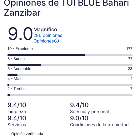
Opiniones de TUI BLUE Bahari
Zanzibar
Opiniones
9.0
Magnífico
286 opiniones
Opiniones
Puntuación
10 - Excelente
177
de
Puntuación
8 - Bueno
77
10,
de
es
Puntuación
6 - Aceptable
23
8,
decir,
de
es
Puntuación
4 - Malo
2
Excelente.
6,
decir,
de
Basada
es
Puntuación
2 - Terrible
7
Bueno.
4,
en
decir,
de
Basada
es
177
Aceptable.
2,
en
decir,
9.4/10
9.4/10
de
Basada
es
77
Malo.
286
Limpieza
Servicio y personal
en
decir,
de
Basada
9.4/10
9.0/10
opiniones
23
Terrible.
286
en
Servicios
Condiciones de la propiedad
de
Basada
opiniones
2
Opiniones
286
en
Opinión verificada
de
opiniones
7