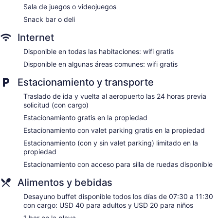
Servicio de recepción las 24 horas
Sala de juegos o videojuegos
Check-in exprés
Snack bar o deli
Check-out exprés
Internet
Resguardo de equipaje
Disponible en todas las habitaciones: wifi gratis
Caja de seguridad en la recepción
Disponible en algunas áreas comunes: wifi gratis
Asistencia turística y para la compra de entradas
Estacionamiento y transporte
Servicios de concierge
Sala de juegos o videojuegos
Traslado de ida y vuelta al aeropuerto las 24 horas previa
solicitud (con cargo)
Biblioteca
Estacionamiento gratis en la propiedad
Terraza
Estacionamiento con valet parking gratis en la propiedad
Jardín
Estacionamiento (con y sin valet parking) limitado en la
Asador
propiedad
Área de picnic
Estacionamiento con acceso para silla de ruedas disponible
Periódicos gratis
Alimentos y bebidas
Botones
Áreas designadas para fumadores
Desayuno buffet disponible todos los días de 07:30 a 11:30
con cargo: USD 40 para adultos y USD 20 para niños
Bar en la playa
1 bar en la playa