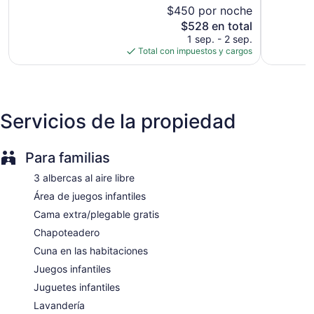
$450 por noche
Magnífico
243
20 edificios
153
opiniones
El
$528 en total
5 restaurantes
opiniones
precio
1 sep. - 2 sep.
2 bares junto a la alberca
actual
Total con impuestos y cargos
es
3 bares o lounges
de
Se construyó en 2008
$528
Detalle de bienvenida gratuito
Servicios de la propiedad
Snack bar o deli
Camastros
Para familias
Toallas de playa
Sombrillas
3 albercas al aire libre
Camastros en la alberca
Área de juegos infantiles
Centro de conferencias
Cama extra/plegable gratis
Centro de negocios
Chapoteadero
Desayuno disponible (con cargo)
Cuna en las habitaciones
Café o té en las áreas comunes
Juegos infantiles
Servicio de lavandería o tintorería
Juguetes infantiles
Lavandería
Lavandería