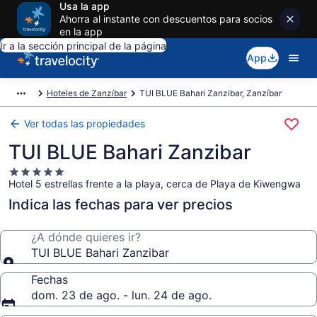
Usa la app
Ahorra al instante con descuentos para socios
en la app
Ir a la sección principal de la página
App
Hoteles de Zanzíbar
TUI BLUE Bahari Zanzibar, Zanzíbar
Ver todas las propiedades
TUI BLUE Bahari Zanzibar
Propiedad
Hotel 5 estrellas frente a la playa, cerca de Playa de Kiwengwa
de
5.0
Indica las fechas para ver precios
estrellas
¿A dónde quieres ir?
TUI BLUE Bahari Zanzibar
Fechas
dom. 23 de ago. - lun. 24 de ago.