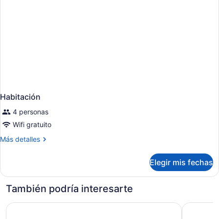
Habitación
4 personas
Wifi gratuito
Más
Más detalles
detalles
sobre
Elegir mis fechas
Habitación
También podría interesarte
SafiraBlu Luxury Resort & Villas
Ycona Lux