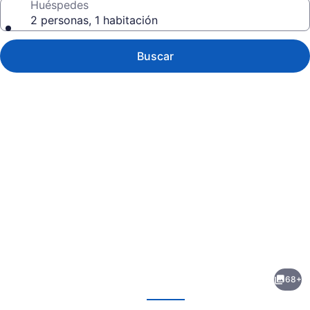
Huéspedes
2 personas, 1 habitación
Buscar
Galería
de
fotos
de
68+
TUI
erior
Siguiente
BLUE