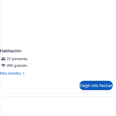
Habitación
10 personas
Wifi gratuito
Más
Más detalles
detalles
sobre
Elegir mis fechas
Habitación