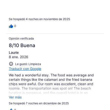
Se hospedó 4 noches en noviembre de 2025
0
Opinión verificada
8/10 Buena
Laurie
8 ene. 2026
Le gustó: Limpieza
Traducir con Google
We had a wonderful stay. The food was average and
certain things like the calamari and the fried banana
chips were awful. Our room was excellent, clean and
roomie. The transportation was spot on! The beach
location is gorgeous, and the overall hotel is in an
excellent and convenient area.
Ver más
Se hospedó 7 noches en diciembre de 2025