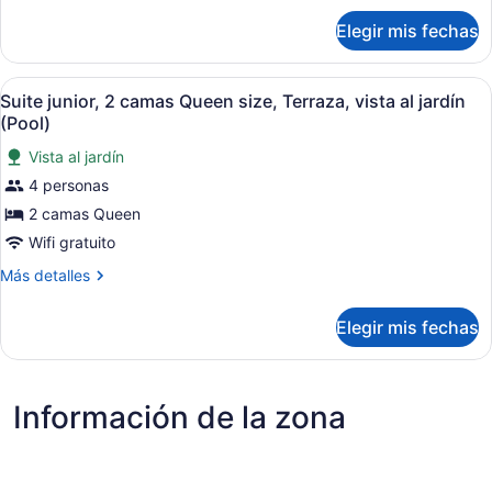
King
sobre
size,
Elegir mis fechas
Habitación,
balcón,
1
vista
cama
Abrir
Un resort con varias piscinas, zon
5
King
Suite junior, 2 camas Queen size, Terraza, vista al jardín
al
todas
size,
(Pool)
jardín
balcón,
las
vista
Vista al jardín
fotos
al
4 personas
de
jardín
Suite
2 camas Queen
junior,
Wifi gratuito
2
Más
Más detalles
camas
detalles
Queen
sobre
Elegir mis fechas
Suite
size,
junior,
Terraza,
2
vista
camas
Información de la zona
Queen
al
size,
jardín
Terraza,
(Pool)
vista
al