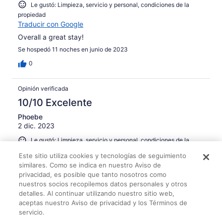
Le gustó: Limpieza, servicio y personal, condiciones de la
propiedad
Traducir con Google
Overall a great stay!
Se hospedó 11 noches en junio de 2023
0
Opinión verificada
10/10 Excelente
Phoebe
2 dic. 2023
Le gustó: Limpieza, servicio y personal, condiciones de la
propiedad
Este sitio utiliza cookies y tecnologías de seguimiento
Traducir con Google
similares. Como se indica en nuestro Aviso de
Beautiful stay
privacidad, es posible que tanto nosotros como
nuestros socios recopilemos datos personales y otros
Se hospedó 9 noches en noviembre de 2023
detalles. Al continuar utilizando nuestro sitio web,
0
aceptas nuestro Aviso de privacidad y los Términos de
servicio.