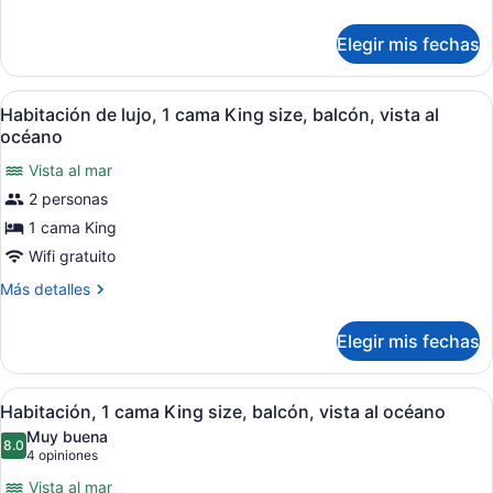
detalles
cama
sobre
King
Elegir mis fechas
Habitación
size,
de
lujo,
balcón,
Abrir
Habitación de hotel con una cama g
6
1
Habitación de lujo, 1 cama King size, balcón, vista al
junto
todas
cama
océano
a
King
las
la
size,
Vista al mar
fotos
balcón,
alberca
2 personas
de
junto
Habitación
1 cama King
a
la
de
Wifi gratuito
alberca
lujo,
Más
Más detalles
1
detalles
cama
sobre
Elegir mis fechas
Habitación
King
de
size,
lujo,
Abrir
Habitación de hotel con una cama g
balcón,
3
1
Habitación, 1 cama King size, balcón, vista al océano
todas
cama
vista
Muy buena
King
las
8.0
al
8.0 de 10
(4
4 opiniones
size,
fotos
opiniones)
océano
balcón,
Vista al mar