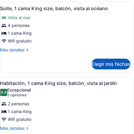
balcón,
1
Abrir
Una habitación de hotel con una ca
5
cama
Suite, 1 cama King size, balcón, vista al océano
vista
todas
King
al
Vista al mar
size,
las
jardín
balcón,
fotos
4 personas
vista
de
1 cama King
al
Suite,
jardín
Wifi gratuito
1
Más
Más detalles
cama
detalles
King
sobre
Elegir mis fechas
Suite,
size,
1
balcón,
cama
Abrir
Habitación de hotel con cama con do
vista
4
King
Habitación, 1 cama King size, balcón, vista al jardín
todas
al
size,
Excepcional
balcón,
las
9.4
océano
9.4 de 10
(3
3 opiniones
vista
fotos
opiniones)
al
2 personas
de
océano
1 cama King
Habitación,
Wifi gratuito
1
cama
Más
Más detalles
detalles