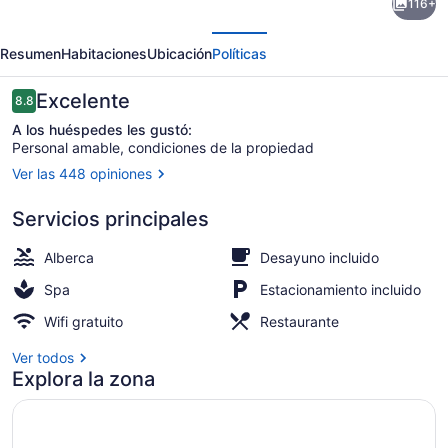
116+
Colony
erior
Siguiente
Club,
Resumen
Habitaciones
Ubicación
Políticas
a
Luxury
Opiniones
Excelente
8.8
8.8 de 10,
Collection
A los huéspedes les gustó:
Personal amable, condiciones de la propiedad
Resort,
Ver las 448 opiniones
Barbados
Vista desde la habitación
Servicios principales
Alberca
Desayuno incluido
Spa
Estacionamiento incluido
Wifi gratuito
Restaurante
Ver todos
Explora la zona