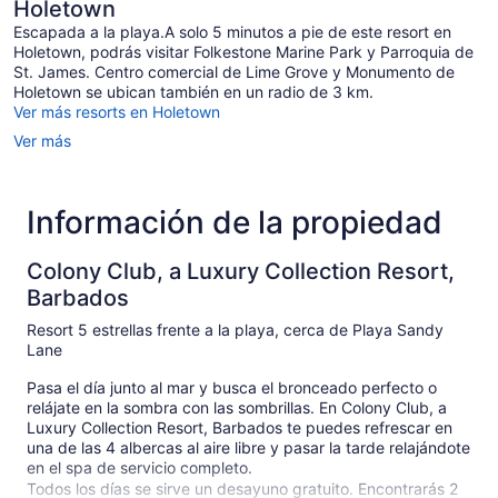
Holetown
jardín
Escapada a la playa.A solo 5 minutos a pie de este resort en
(Pool)
Holetown, podrás visitar Folkestone Marine Park y Parroquia de
St. James. Centro comercial de Lime Grove y Monumento de
Holetown se ubican también en un radio de 3 km.
Ver más resorts en Holetown
Ver más
Información de la propiedad
Colony Club, a Luxury Collection Resort,
Barbados
Resort 5 estrellas frente a la playa, cerca de Playa Sandy
Lane
Pasa el día junto al mar y busca el bronceado perfecto o
relájate en la sombra con las sombrillas. En Colony Club, a
Luxury Collection Resort, Barbados te puedes refrescar en
una de las 4 albercas al aire libre y pasar la tarde relajándote
en el spa de servicio completo.
Todos los días se sirve un desayuno gratuito. Encontrarás 2