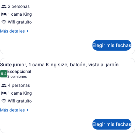
de
vista
2 personas
Habitación,
al
1 cama King
océano
1
cama
Wifi gratuito
King
Más
Más detalles
size,
detalles
sobre
balcón,
Elegir mis fechas
Habitación,
vista
1
al
cama
Abrir
Un resort con varias piscinas, zon
9
King
océano
Suite junior, 1 cama King size, balcón, vista al jardín
todas
size,
Excepcional
balcón,
las
9.4
9.4 de 10
(3
3 opiniones
vista
fotos
opiniones)
al
4 personas
de
océano
1 cama King
Suite
Wifi gratuito
junior,
1
Más
Más detalles
detalles
cama
sobre
King
Elegir mis fechas
Suite
size,
junior,