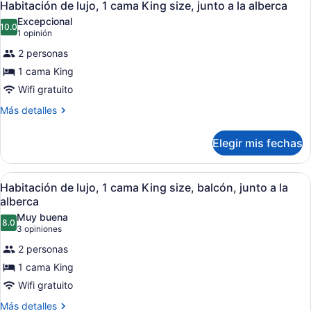
5
Habitación de lujo, 1 cama King size, junto a la alberca
todas
Excepcional
las
10.0
10.0 de 10
(1
1 opinión
fotos
opinión)
2 personas
de
1 cama King
Habitación
Wifi gratuito
de
lujo,
Más
Más detalles
detalles
1
sobre
cama
Elegir mis fechas
Habitación
King
de
size,
lujo,
Abrir
Un resort con varias piscinas, zon
5
1
Habitación de lujo, 1 cama King size, balcón, junto a la
junto
todas
cama
alberca
a
King
las
Muy buena
la
size,
8.0
fotos
8.0 de 10
(3
3 opiniones
junto
alberca
de
opiniones)
a
2 personas
Habitación
la
1 cama King
alberca
de
Wifi gratuito
lujo,
1
Más
Más detalles