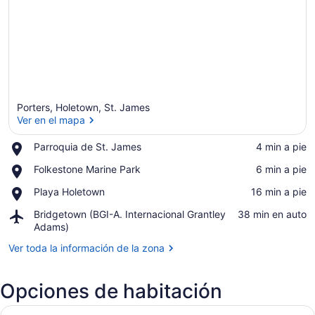
Porters, Holetown, St. James
Ver en el mapa
Place,
Parroquia de St. James
‪4 min a pie‬
Parroquia
Ver en el mapa
Place,
Folkestone Marine Park
‪6 min a pie‬
de
Folkestone
St.
Place,
Playa Holetown
‪16 min a pie‬
Marine
James
Playa
Park
Airport,
Bridgetown (BGI-A. Internacional Grantley
‪38 min en auto‬
Holetown
Bridgetown
Adams)
(BGI-
Ver toda la información de la zona
A.
Internacional
Grantley
Opciones de habitación
Adams)
Abrir
Un resort con varias piscinas, zon