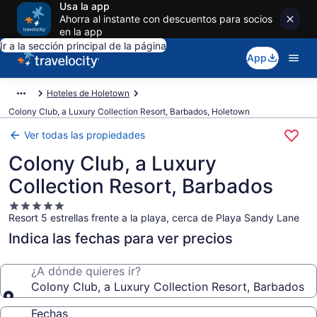
Usa la app
Ahorra al instante con descuentos para socios
en la app
Ir a la sección principal de la página
App
Hoteles de Holetown
Colony Club, a Luxury Collection Resort, Barbados, Holetown
Ver todas las propiedades
Colony Club, a Luxury
Collection Resort, Barbados
Propiedad
Resort 5 estrellas frente a la playa, cerca de Playa Sandy Lane
de
5.0
Indica las fechas para ver precios
estrellas
¿A dónde quieres ir?
Colony Club, a Luxury Collection Resort, Barbados
Fechas