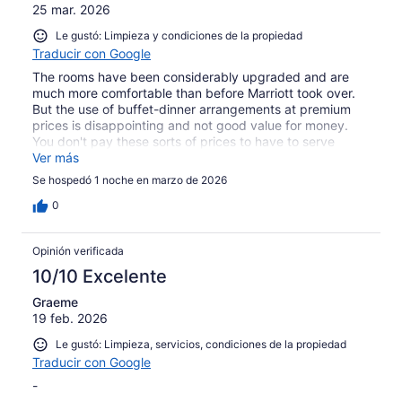
25 mar. 2026
Le gustó: Limpieza y condiciones de la propiedad
Traducir con Google
The rooms have been considerably upgraded and are
much more comfortable than before Marriott took over.
But the use of buffet-dinner arrangements at premium
prices is disappointing and not good value for money.
You don't pay these sorts of prices to have to serve
yourself. Apart from the room renovation the hotek is not
Ver más
much improved from the Elegant days but is much more
Se hospedó 1 noche en marzo de 2026
expensive.
0
Opinión verificada
10/10 Excelente
Graeme
19 feb. 2026
Le gustó: Limpieza, servicios, condiciones de la propiedad
Traducir con Google
-