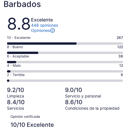
Barbados
Opiniones
8.8
Excelente
448 opiniones
Opiniones
Puntuación
10 - Excelente
267
de
Puntuación
8 - Bueno
122
10,
de
es
Puntuación
6 - Aceptable
38
8,
decir,
de
es
Puntuación
4 - Malo
12
Excelente.
6,
decir,
de
Basada
es
Puntuación
2 - Terrible
9
Bueno.
4,
en
decir,
de
Basada
es
267
Aceptable.
2,
en
decir,
9.2/10
9.0/10
de
Basada
es
122
Malo.
448
Limpieza
Servicio y personal
en
decir,
de
Basada
8.4/10
8.6/10
opiniones
38
Terrible.
448
en
Servicios
Condiciones de la propiedad
de
Basada
opiniones
12
Opiniones
448
en
Opinión verificada
de
opiniones
9
448
10/10 Excelente
de
opiniones