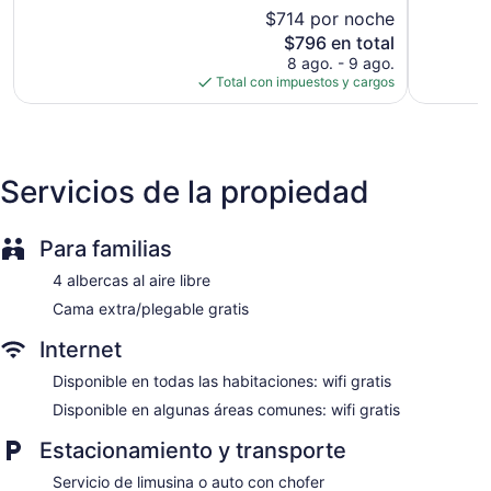
Toallas de playa
$714 por noche
opiniones
opiniones
Sombrillas
El
$796 en total
precio
8 ago. - 9 ago.
Zonas para conferencias
actual
Total con impuestos y cargos
Servicio de recepción las 24 horas
es
de
Resguardo de equipaje
$796
Caja de seguridad en la recepción
Servicio de limusina o auto con chofer
Servicios de la propiedad
Asistencia turística y para la compra de entradas
Servicios de concierge
Para familias
Organización de bodas
4 albercas al aire libre
Terraza
Cama extra/plegable gratis
Jardín
Internet
Servicio de salón de belleza
Tiendas en la propiedad
Disponible en todas las habitaciones: wifi gratis
Botones
Disponible en algunas áreas comunes: wifi gratis
No se permite fumar en la propiedad
Estacionamiento y transporte
Bar junto a la alberca
Servicio de limusina o auto con chofer