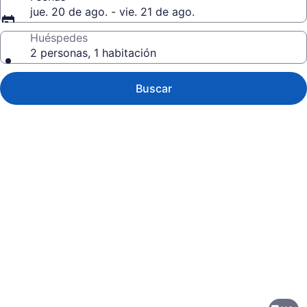
jue. 20 de ago. - vie. 21 de ago.
Huéspedes
2 personas, 1 habitación
Buscar
Galería
de
fotos
de