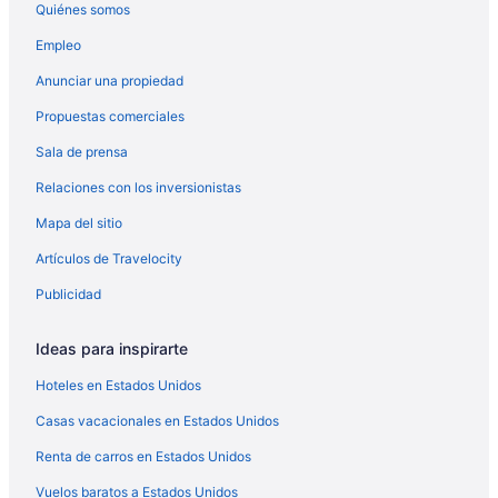
Quiénes somos
Hoteles románticos en Puerto Rico
Empleo
Hoteles baratos en Puerto Rico
Anunciar una propiedad
Hoteles boutique en Puerto Rico
Propuestas comerciales
Hoteles cerca del lago en Puerto Rico
Sala de prensa
Hoteles con desayuno incluido en Puerto Rico
Relaciones con los inversionistas
Hoteles con área de juegos en Puerto Rico
Mapa del sitio
Hoteles con parque acuático en Puerto Rico
Hoteles con alberca en Puerto Rico
Artículos de Travelocity
Hoteles con restaurante en Puerto Rico
Publicidad
Hoteles con traslado del/al aeropuerto en Puerto Rico
Ideas para inspirarte
Hoteles cerca de viñedos en Puerto Rico
Hoteles en Estados Unidos
Hoteles para bodas en Puerto Rico
Casas vacacionales en Estados Unidos
Hoteles que aceptan mascotas en Puerto Rico
Renta de carros en Estados Unidos
Hoteles en Mayagüez
Hoteles de golf en Montego Bay
Vuelos baratos a Estados Unidos