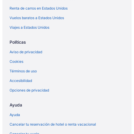
Renta de carros en Estados Unidos
Cabañas en Hugo
Hoteles con casino en Hugo
Vuelos baratos a Estados Unidos
Hoteles de golf en Hugo
Viajes a Estados Unidos
Hoteles con spa en Hugo
Políticas
Hoteles con hidromasaje en Hugo
Aviso de privacidad
Hoteles en Hugo
Cookies
Cabañas en Idabel
Términos de uso
Hoteles en Idabel
Hoteles cerca de Parque estatal Beavers Bend
Accesibilidad
Cabañas en Smithville
Opciones de privacidad
Cabañas en Snow
Ayuda
Hoteles en Snow
Ayuda
Hoteles en Soper
Cancelar tu reservación de hotel o renta vacacional
Cabañas en Sureste de Oklahoma
Cancelar tu vuelo