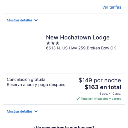
Ver tarifas
Mostrar detalles
New Hochatown Lodge
3
6613 N. US Hwy 259 Broken Bow OK
out
of
5
Cancelación gratuita
$149 por noche
Reserva ahora y paga después
El
$163 en total
precio
9 ago. - 10 ago.
es
Total con impuestos y cargos
de
$163
Mostrar detalles
en
total
por
¿No encuentras lo que buscas?