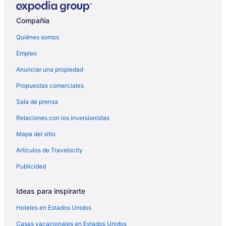
Hoteles de ski en Broken Bow
Compañía
Hoteles de lujo en Broken Bow
Quiénes somos
Hoteles familiares en Broken Bow
Empleo
Hoteles con hidromasaje en Broken Bow
Anunciar una propiedad
Hoteles en Broken Bow
Propuestas comerciales
Lodges en Broken Bow
Sala de prensa
Villas en Broken Bow
Relaciones con los inversionistas
Cabañas en Clayton
Mapa del sitio
Moteles en Clayton
Hoteles en Condado de Choctaw
Artículos de Travelocity
Hoteles en Grant
Publicidad
Cabañas en Hochatown
Ideas para inspirarte
Casas vacacionales en Hochatown
Hoteles en Estados Unidos
Hoteles familiares en Hochatown
Casas vacacionales en Estados Unidos
Hoteles en Hochatown