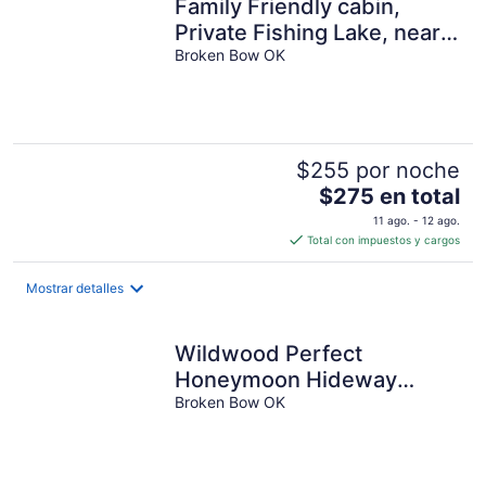
Family Friendly cabin,
Private Fishing Lake, near
Beavers Bend, Broken Bow
Broken Bow OK
Lake
$255 por noche
El
$275 en total
precio
11 ago. - 12 ago.
es
Total con impuestos y cargos
de
$275
Mostrar detalles
en
total
por
Wildwood Perfect
noche
Honeymoon Hideway
7acres Hot Tub, WiFi Pet
Broken Bow OK
Welcome