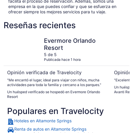
facilita el proceso de reservación. Además, somos una
empresa en la que puedes confiar y que se esfuerza en
ofrecer siempre los mejores servicios para tu viaje.
Reseñas recientes
Evermore Orlando Resort
Wyndham I
Evermore Orlando
Resort
5 de 5
Publicada hace 1 hora
Opinión verificada de Travelocity
Opinión 
"Me encantó el lugar, ideal para viajar con niños, mucha
"Excelente 
actividades para toda la familia y cercano a los parques."
Un huésped
Un huésped verificado se hospedó en Evermore Orlando
Avanti Res
Resort
Populares en Travelocity
Hoteles en Altamonte Springs
Renta de autos en Altamonte Springs