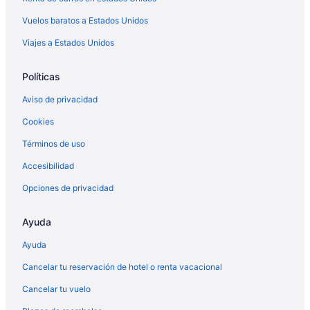
Apart-Hoteles en Casselberry
Vuelos baratos a Estados Unidos
Casas de campo en Casselberry
Viajes a Estados Unidos
Apartamentos en Casselberry
Políticas
Hoteles para ir de compras en Casselberry
Aviso de privacidad
Hoteles boutique en Casselberry
Cookies
Hoteles en Casselberry
Términos de uso
Moteles en Casselberry
Hoteles de Starwood Capital en Centro de Orlando
Accesibilidad
Walt Disney World Resort en Centro de Orlando
Opciones de privacidad
Hoteles en Fern Park
Ayuda
Hoteles de La Quinta Inn & Suites en Forest City
Ayuda
Spm Resorts en Gotha
Cancelar tu reservación de hotel o renta vacacional
Diamond Resorts en Lockhart
Cancelar tu vuelo
Hoteles en Longwood