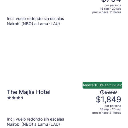
era
out
por persona
de
of
16 sep - 20 sep
precio hace 21 horas
$765
5
Incl. vuelo redondo sin escalas
y
Nairobi (NBO) a Lamu (LAU)
ahora
es
de
$704
por
persona
Ahorra 100% en tu vuelo
El
The Majlis Hotel
$2,127
precio
$1,849
3.5
era
out
por persona
de
of
16 sep - 20 sep
precio hace 21 horas
$2,127
5
Incl. vuelo redondo sin escalas
y
Nairobi (NBO) a Lamu (LAU)
ahora