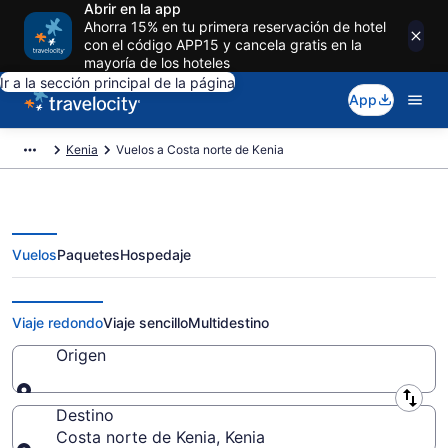
Abrir en la app
Ahorra 15% en tu primera reservación de hotel
con el código APP15 y cancela gratis en la
mayoría de los hoteles
Ir a la sección principal de la página
App
Kenia
Vuelos a Costa norte de Kenia
Vuelos
Paquetes
Hospedaje
Vuelos a Costa norte de Kenia
Viaje redondo
Viaje sencillo
Multidestino
Origen
Origen
Destino
Costa norte de Kenia, Kenia