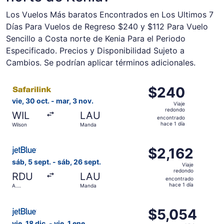
Los Vuelos Más baratos Encontrados en Los Ultimos 7
Días Para Vuelos de Regreso $240 y $112 Para Vuelo
Sencillo a Costa norte de Kenia Para el Periodo
Especificado. Precios y Disponibilidad Sujeto a
Cambios. Se podrían aplicar términos adicionales.
Seleccionar vuelo de Safari Link, con salida el vie, 30 o
$240
$240
Viaje
vie, 30 oct. - mar, 3 nov.
Viaje
redondo,
redondo
WIL
LAU
encontrado
encontrado
hace 1 día
Wilson
Manda
hace
1
Seleccionar vuelo de JetBlue Airways, con salida el sáb, 
día
$2,162
$2,162
Viaje
sáb, 5 sept. - sáb, 26 sept.
Viaje
redondo,
redondo
RDU
LAU
encontrado
encontrado
hace 1 día
A.
Manda
hace
Internacional
de Raleigh-
1
Seleccionar vuelo de JetBlue Airways, con salida el vie, 
Durham
día
$5,054
$5,054
Viaje
vie, 18 dic. - vie, 1 ene.