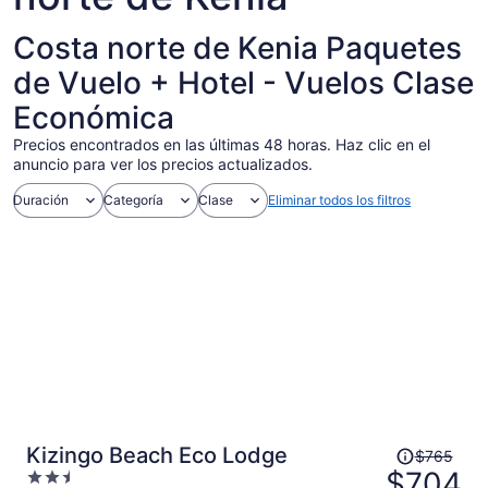
Costa norte de Kenia Paquetes
de Vuelo + Hotel - Vuelos Clase
Económica
Precios encontrados en las últimas 48 horas. Haz clic en el
anuncio para ver los precios actualizados.
Duración
Categoría
Clase
Eliminar todos los filtros
El
Kizingo Beach Eco Lodge
$765
precio
$704
2.5