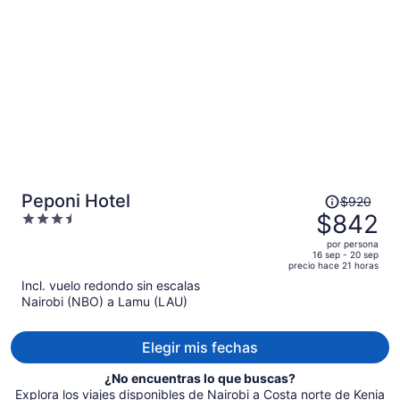
es
de
$1,849
por
persona
El
Peponi Hotel
$920
precio
$842
3.5
era
out
por persona
de
of
16 sep - 20 sep
precio hace 21 horas
$920
5
Incl. vuelo redondo sin escalas
y
Nairobi (NBO) a Lamu (LAU)
ahora
es
de
Elegir mis fechas
$842
por
¿No encuentras lo que buscas?
persona
Explora los viajes disponibles de Nairobi a Costa norte de Kenia