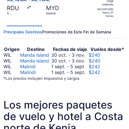
Viaje
redondo,
redondo
RDU
MYD
encontrado
encontrado
hace 21
A.
Malindi
hace
horas
Internacional
de Raleigh-
21
Durham
horas
Principales Destinos
Promociones de Este Fin de Semana
Origen
Destino
Fechas de viaje
Vuelos desde*
Del
WIL
Manda Island
30 oct.
-
3 nov.
$240
octubre
Del
WIL
Manda Island
30 oct.
-
3 nov.
$240
30
octubre
Del
WIL
Malindi
1 sept.
-
5 sept.
$242
al
30
septiembre
Del
WIL
Malindi
1 sept.
-
5 sept.
$242
noviembre
al
1
septiembre
*Los precios incluyen impuestos y cargos
3
noviembre
al
1
3
septiembre
al
5
septiembre
5
Los mejores paquetes
de vuelo y hotel a Costa
norte de Kenia