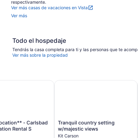
respectivamente.
Ver más casas de vacaciones en Vista
Ver más
Todo el hospedaje
Tendrás la casa completa para ti y las personas que te acom
Ver más sobre la propiedad
ation** - Carlsbad Beach Vacation Rental S
Tranquil country setting w/majestic
Tranquil
ocation** - Carlsbad
Tranquil country setting
country
tion Rental S
w/majestic views
setting
Kit Carson