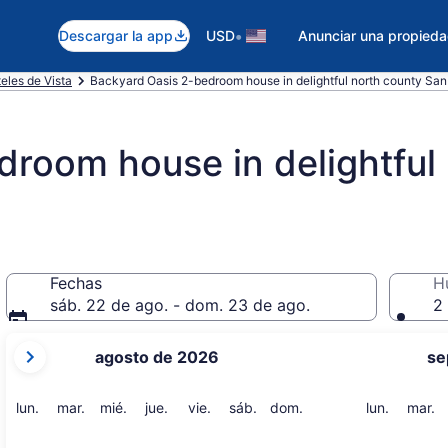
•
Descargar la app
USD
Anunciar una propied
eles de Vista
Backyard Oasis 2-bedroom house in delightful north county San 
room house in delightful
Fechas
H
sáb. 22 de ago. - dom. 23 de ago.
2 
tus
agosto de 2026
se
meses
actuales
son
lunes
martes
miércoles
jueves
viernes
sábado
domingo
lunes
m
lun.
mar.
mié.
jue.
vie.
sáb.
dom.
lun.
mar.
August
2026