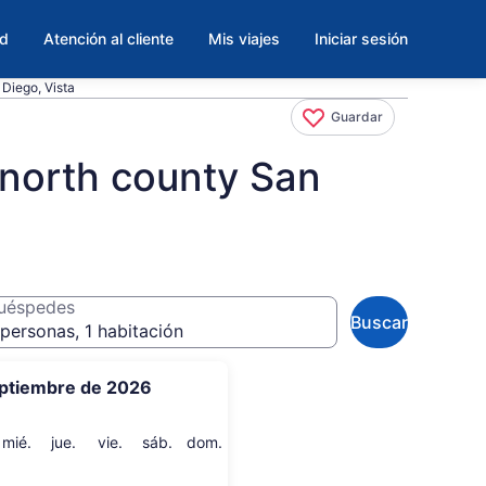
ad
Atención al cliente
Mis viajes
Iniciar sesión
Diego, Vista
Guardar
 north county San
uéspedes
Buscar
personas, 1 habitación
ptiembre de 2026
artes
miércoles
jueves
viernes
sábado
domingo
mié.
jue.
vie.
sáb.
dom.