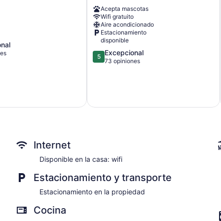
w/majestic
Acepta mascotas
views
Wifi gratuito
Kit
Aire acondicionado
Carson
Estacionamiento
disponible
nal
5.0
Excepcional
nes
5
de
73 opiniones
5,
Excepcional,
73
opiniones
Internet
Disponible en la casa: wifi
Estacionamiento y transporte
Estacionamiento en la propiedad
Cocina