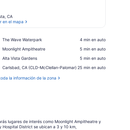
sta, CA
r en el mapa
Ver en el mapa
Place,
The Wave Waterpark
‪4 min en auto‬
The
Place,
Moonlight Ampitheatre
‪5 min en auto‬
Wave
Moonlight
Waterpark
Place,
Alta Vista Gardens
‪5 min en auto‬
Ampitheatre
Alta
Airport,
Carlsbad, CA (CLD-McClellan-Palomar)
‪25 min en auto‬
Vista
Carlsbad,
Gardens
CA
toda la información de la zona
(CLD-
McClellan-
Palomar)
arás lugares de interés como Moonlight Ampitheatre y
 Hospital District se ubican a 3 y 10 km,