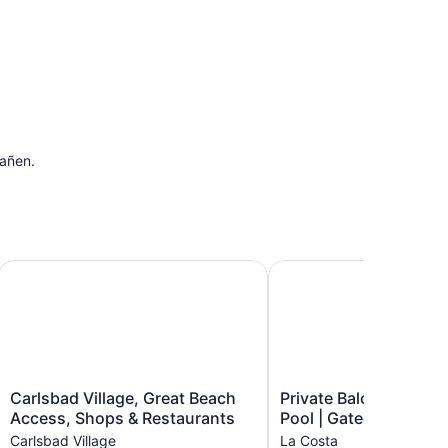
pañen.
 views
Carlsbad Village, Great Beach Access, Shops & Restaurants
Private Balcony Overloo
Carlsbad
Private
Carlsbad Village, Great Beach
Private Balcony Overl
Village,
Balcony
Access, Shops & Restaurants
Pool | Gated Parking
Great
Overlooking
Carlsbad Village
La Costa