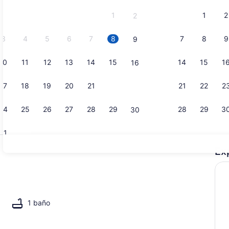
y
1
1
2
2
September
2026.
3
4
5
6
7
8
7
8
9
9
10
11
12
13
14
15
14
15
1
16
Áreas de la
17
18
19
20
21
22
21
22
2
23
24
25
26
27
28
29
28
29
3
30
31
Ex
Cafetera y 
tio
1 baño