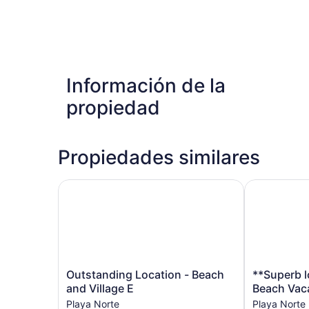
Información de la
propiedad
Propiedades similares
Outstanding Location - Beach and Village E
**Superb loc
Outstanding
**Superb
Outstanding Location - Beach
**Superb l
Location
location**
and Village E
Beach Vaca
-
-
Playa Norte
Playa Norte