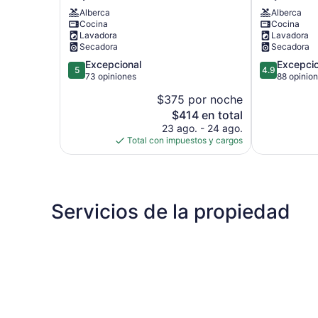
Beach
Carlsbad
Alberca
Alberca
and
Beach
Cocina
Cocina
Village
Vacation
Lavadora
Lavadora
E
Rental
Secadora
Secadora
Playa
S
5.0
4.9
Excepcional
Excepcio
Norte
Playa
5
4.9
de
de
73 opiniones
88 opinio
Norte
5,
5,
$375 por noche
Excepcional,
Excepcional,
El
$414 en total
73
88
precio
opiniones
opiniones
23 ago. - 24 ago.
actual
Total con impuestos y cargos
es
de
$414
Servicios de la propiedad