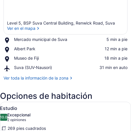
Level 5, BSP Suva Central Building, Renwick Road, Suva
Ver en el mapa
Place,
Mercado municipal de Suva
‪5 min a pie‬
Mercado
Ver en el mapa
Place,
Albert Park
‪12 min a pie‬
municipal
Albert
de
Place,
Museo de Fiji
‪18 min a pie‬
Park
Suva
Museo
Airport,
Suva (SUV-Nausori)
‪31 min en auto‬
de
Suva
Fiji
(SUV-
Ver toda la información de la zona
Nausori)
Opciones de habitación
Abrir
Habitación de hotel con cama, dos c
4
Estudio
todas
Excepcional
las
10.0
10.0 de 10
(2
2 opiniones
fotos
opiniones)
269 pies cuadrados