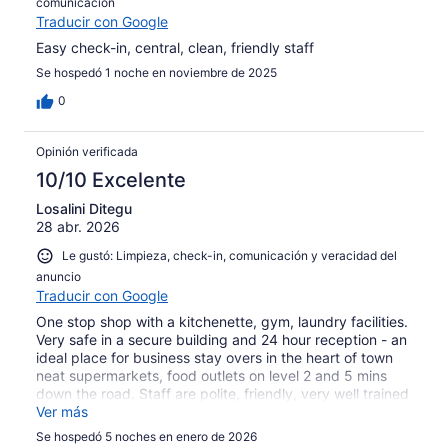
comunicación
Traducir con Google
Easy check-in, central, clean, friendly staff
Se hospedó 1 noche en noviembre de 2025
0
Opinión verificada
10/10 Excelente
Losalini Ditegu
28 abr. 2026
Le gustó: Limpieza, check-in, comunicación y veracidad del
anuncio
Traducir con Google
One stop shop with a kitchenette, gym, laundry facilities.
Very safe in a secure building and 24 hour reception - an
ideal place for business stay overs in the heart of town
neat supermarkets, food outlets on level 2 and 5 mins
down the road. Staff are polite, friendly, very well trained
- accessible and very safe on site car park. Nothing to
Ver más
fault at all - our handy / favourite place to stay when
Se hospedó 5 noches en enero de 2026
visiting Suva