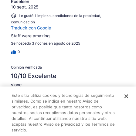
Roseleen
10 sept. 2025
Le gustó: Limpieza, condiciones de la propiedad,
comunicación
Traducir con Google
Staff were amazing.
Se hospedó 3 noches en agosto de 2025
0
Opinión verificada
10/10 Excelente
sione
10 oct. 2025
Este sitio utiliza cookies y tecnologías de seguimiento
Le gustó: Limpieza, servicios, condiciones de la propiedad
similares. Como se indica en nuestro Aviso de
Traducir con Google
privacidad, es posible que tanto nosotros como
Room was so clean and close to store and market
nuestros socios recopilemos datos personales y otros
detalles. Al continuar utilizando nuestro sitio web,
Se hospedó 2 noches en octubre de 2025
aceptas nuestro Aviso de privacidad y los Términos de
0
servicio.