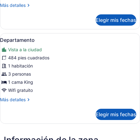
Más
Más detalles
detalles
sobre
Elegir mis fechas
Estudio
ejecutivo,
balcón
Abrir
Habitación de hotel con cama, escri
5
Departamento
todas
Vista a la ciudad
las
fotos
484 pies cuadrados
de
1 habitación
Departamento
3 personas
1 cama King
Wifi gratuito
Más
Más detalles
detalles
sobre
Elegir mis fechas
Departamento