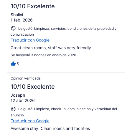
opiniones
3
235
10/10 Excelente
de
opiniones
235
Shalini
1 feb. 2026
opiniones
Le gustó: Limpieza, servicios, condiciones de la propiedad y
comunicación
Traducir con Google
Great clean rooms, staff was very friendly
Se hospedó 3 noches en enero de 2026
0
Opinión verificada
10/10 Excelente
Joseph
12 abr. 2026
Le gustó: Limpieza, check-in, comunicación y veracidad del
anuncio
Traducir con Google
Awesome stay. Clean rooms and facilities