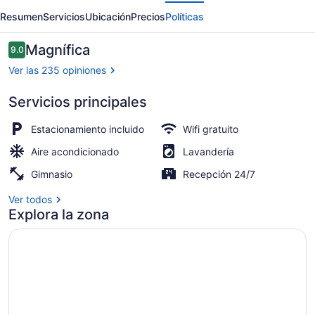
erior
Siguiente
Suva
Resumen
Servicios
Ubicación
Precios
Políticas
Opiniones
Magnífica
9.0
9.0 de 10,
Ver las 235 opiniones
Servicios principales
Vista desde la habitación
Estacionamiento incluido
Wifi gratuito
Aire acondicionado
Lavandería
Gimnasio
Recepción 24/7
Ver todos
Explora la zona