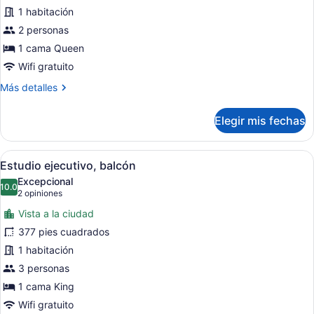
de
1 habitación
Estudio
2 personas
1 cama Queen
Wifi gratuito
Más
Más detalles
detalles
sobre
Elegir mis fechas
Estudio
Abrir
Una cocina moderna con electrodom
3
Estudio ejecutivo, balcón
todas
Excepcional
las
10.0
10.0 de 10
(2
2 opiniones
fotos
opiniones)
Vista a la ciudad
de
377 pies cuadrados
Estudio
1 habitación
ejecutivo,
balcón
3 personas
1 cama King
Wifi gratuito