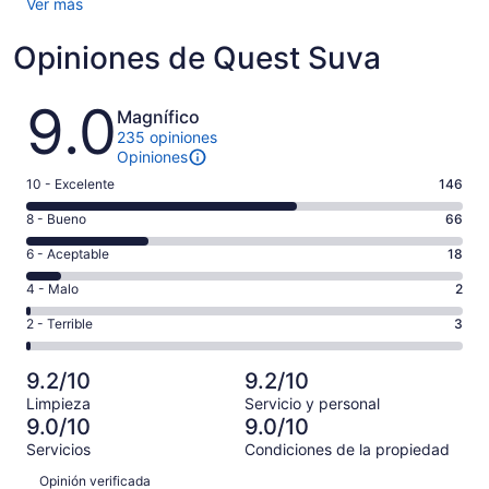
Ver más
Opiniones de Quest Suva
Opiniones
9.0
Magnífico
235 opiniones
Opiniones
Puntuación
10 - Excelente
146
de
Puntuación
8 - Bueno
66
10,
de
es
Puntuación
6 - Aceptable
18
8,
decir,
de
es
Puntuación
4 - Malo
2
Excelente.
6,
decir,
de
Basada
es
Puntuación
2 - Terrible
3
Bueno.
4,
en
decir,
de
Basada
es
146
Aceptable.
2,
en
decir,
9.2/10
9.2/10
de
Basada
es
66
Malo.
235
Limpieza
Servicio y personal
en
decir,
de
Basada
9.0/10
9.0/10
opiniones
18
Terrible.
235
en
Servicios
Condiciones de la propiedad
de
Basada
opiniones
2
Opiniones
235
en
Opinión verificada
de