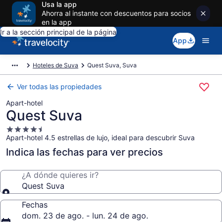
Usa la app
Ahorra al instante con descuentos para socios
en la app
Ir a la sección principal de la página
App
Hoteles de Suva
Quest Suva, Suva
Ver todas las propiedades
Apart-hotel
Quest Suva
Propiedad
Apart-hotel 4.5 estrellas de lujo, ideal para descubrir Suva
de
4.5
Indica las fechas para ver precios
estrellas
¿A dónde quieres ir?
Quest Suva
Fechas
dom. 23 de ago. - lun. 24 de ago.