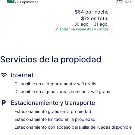
de 55 pulgadas con canales vía satélite premium. Los
de
de
223 opiniones
157 op
huéspedes pueden utilizar los siguientes servicios
5,
5,
disponibles en las habitaciones: microondas y cafetera y
$64 por noche
Muy
Bueno,
tetera. Los baños están equipados con regadera con
El
$72 en total
bueno,
157
regadera tipo lluvia y secadora de cabello.
precio
223
opiniones
30 ago. - 31 ago.
Este apart-hotel en Suva ofrece acceso a wifi gratis con una
actual
opiniones
Total con impuestos y cargos
velocidad de 25+ Mbps. Los servicios para las personas que
es
de
viajan por negocios incluyen escritorio y teléfono. Las
$72
habitaciones también incluyen tabla de planchar con
plancha y cortinas blackout. Es posible solicitar cambio de
Servicios de la propiedad
toallas y cambio de sábanas. Se proporciona servicio de
limpieza todos los días.
Internet
Disponible en el departamento: wifi gratis
Disponible en algunas áreas comunes: wifi gratis
Estacionamiento y transporte
Estacionamiento gratis en la propiedad
Estacionamiento limitado en la propiedad
Estacionamiento con acceso para silla de ruedas disponible