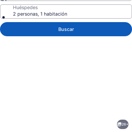
Huéspedes
2 personas, 1 habitación
Buscar
Galería
de
fotos
de
26+
Quest