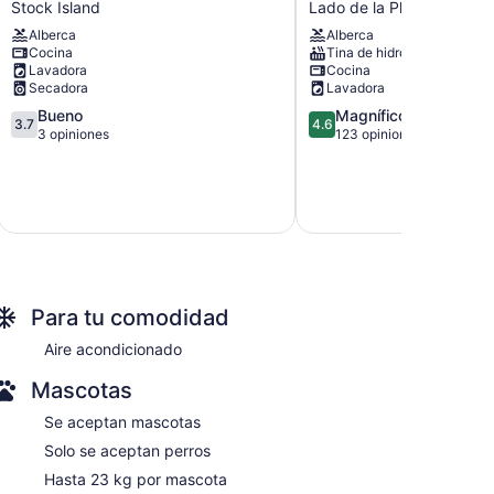
Stock Island
Lado de la Playa
Close
West
2
prime
Alberca
Alberca
Cocina
Tina de hidromasaje
DT
location
Lavadora
Cocina
Key
&
Secadora
Lavadora
West
amenities.
Shared
3.7
Last
4.6
Bueno
Magnífico
3.7
4.6
Pool
de
minute
de
3 opiniones
123 opiniones
&
5,
specials.
5,
Patio!
Bueno,
Lado
Magnífico,
Stock
3
de
123
Island
opiniones
la
opiniones
Playa
Para tu comodidad
Aire acondicionado
Mascotas
Se aceptan mascotas
Solo se aceptan perros
Hasta 23 kg por mascota