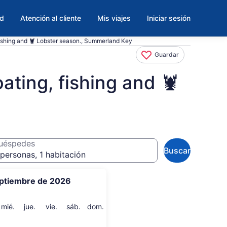
ad
Atención al cliente
Mis viajes
Iniciar sesión
ishing and 🦞 Lobster season., Summerland Key
Guardar
ting, fishing and 🦞
uéspedes
Buscar
personas, 1 habitación
ptiembre de 2026
artes
miércoles
jueves
viernes
sábado
domingo
mié.
jue.
vie.
sáb.
dom.