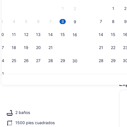
y
1
1
2
2
September
2026.
3
4
5
6
7
8
7
8
9
9
10
11
12
13
14
15
14
15
1
16
Smart TV
17
18
19
20
21
22
21
22
2
23
24
25
26
27
28
29
28
29
3
30
31
Ex
Interior
2 baños
1500 pies cuadrados