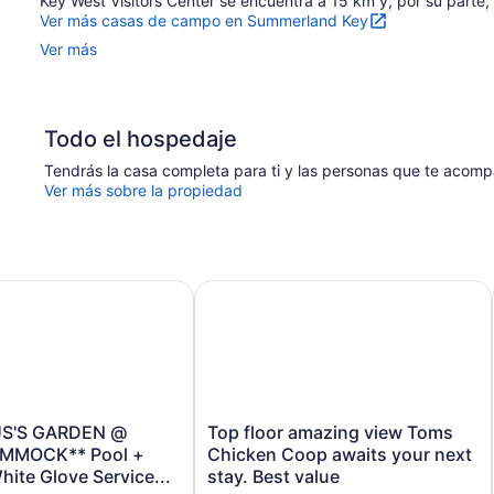
Key West Visitors Center se encuentra a 15 km y, por su parte,
Ver más casas de campo en Summerland Key
Ver más
Todo el hospedaje
Tendrás la casa completa para ti y las personas que te acom
Ver más sobre la propiedad
S GARDEN @ CORAL HAMMOCK** Pool + Last Key White Gl
Top floor amazing view Toms Chicke
'S
Top
S'S GARDEN @
Top floor amazing view Toms
floor
MMOCK** Pool +
Chicken Coop awaits your next
amazing
hite Glove Service...
stay. Best value
view