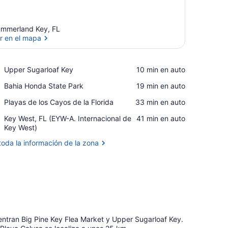
mmerland Key, FL
r en el mapa
Ver en el mapa
Place,
Upper Sugarloaf Key
‪10 min en auto‬
Upper
Place,
Bahia Honda State Park
‪19 min en auto‬
Sugarloaf
Bahia
Key
Place,
Playas de los Cayos de la Florida
‪33 min en auto‬
Honda
Playas
State
Airport,
Key West, FL (EYW-A. Internacional de
‪41 min en auto‬
de
Park
Key
Key West)
los
West,
Cayos
toda la información de la zona
FL
de
(EYW-
la
A.
Florida
Internacional
de
Key
West)
tran Big Pine Key Flea Market y Upper Sugarloaf Key.