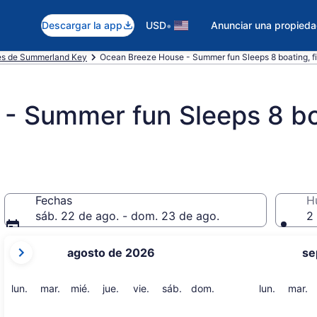
•
Descargar la app
USD
Anunciar una propied
es de Summerland Key
Ocean Breeze House - Summer fun Sleeps 8 boating, f
- Summer fun Sleeps 8 boa
Fechas
H
sáb. 22 de ago. - dom. 23 de ago.
2 
tus
agosto de 2026
se
meses
actuales
son
lunes
martes
miércoles
jueves
viernes
sábado
domingo
lunes
m
lun.
mar.
mié.
jue.
vie.
sáb.
dom.
lun.
mar.
August
2026