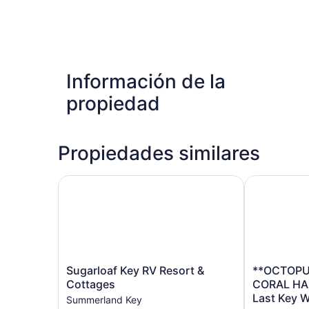
Información de la
propiedad
Propiedades similares
Sugarloaf Key RV Resort & Cottages
**OCTOPUS'
Sugarloaf
**OCTOPUS
Sugarloaf Key RV Resort &
**OCTOPU
Key
GARDEN
Cottages
CORAL HA
RV
@
Last Key W
Summerland Key
Resort
CORAL