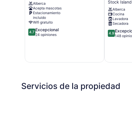
Stock Island
Alberca
&
HAMMOCK*
Acepta mascotas
Cottages
Pool
Alberca
Estacionamiento
Cocina
Summerland
+
incluido
Lavadora
Key
Last
Wifi gratuito
Secadora
Key
4.7
Excepcional
White
4.9
Excepcio
4.7
4.9
de
24 opiniones
Glove
de
148 opini
5,
Service...
5,
Excepcional,
Stock
Excepcional,
24
Island
148
opiniones
opiniones
Servicios de la propiedad