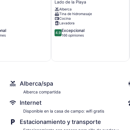
Lado de la Playa
*
Toms
Chicken
Alberca
Tina de hidromasaje
Coop
Cocina
awaits
Lavadora
your
next
4.9
nal
Excepcional
4.9
stay.
de
ones
166 opiniones
Best
5,
value
Excepcional,
Lado
166
de
opiniones
la
Playa
Alberca/spa
Alberca compartida
Internet
Disponible en la casa de campo: wifi gratis
Estacionamiento y transporte